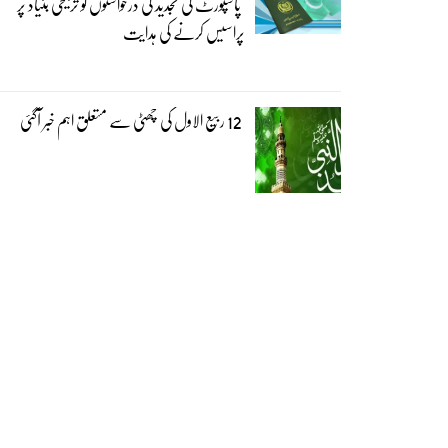
پاسپورٹ کی تجدید کی درخواستوں کو ترجیحی بنیاد پر
پراسیس کرنے کی ہدایت
12 ربیع الاول کی چھٹی سے متعلق اہم خبر آگئی