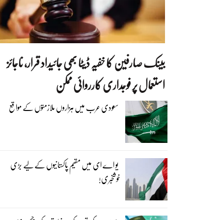
بینک صارفین کا خفیہ ڈیٹا بھی جائیداد قرار، ناجائز
استعمال پر فوجداری کارروائی ممکن
سعودی عرب میں ہزاروں ملازمتوں کے مواقع
یو اے ای میں مقیم پاکستانیوں کے لیے بڑی
خوشخبری!