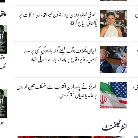
پت
ی
تھائی لینڈ؛ دورانِ پرواز خاتون کیساتھ نازیبا حرکات پر
پاکستانی سیاح گرفتار
ایران کیخلاف جنگ کیلئے گولہ بارود کی کمی پر صدر
پتھ
ٹرمپ وزیر دفاع پر پھٹ پڑے: امریکی اخبار
تک(
وی،
امریکا نے پاسداران انقلاب سے منسلک تین اداروں
پر عائد پابندیاں ختم کردیں
or
انٹرٹینمنٹ‎