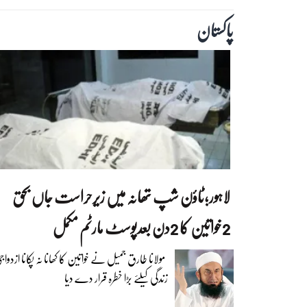
پاکستان
لاہور؛ٹاؤن شپ تھانہ میں زیرحراست جاں بحق
2خواتین کا 2دن بعدپوسٹ مارٹم مکمل
مولانا طارق جمیل نے خواتین کا کھانا نہ پکانا ازدواج
زندگی کیلئے بڑا خطرہ قرار دے دیا