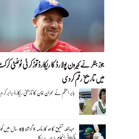
جوز بٹلر نے کیرون پولارڈ کا ریکارڈ توڑ کر ٹی ٹوئنٹی کرک
میں تاریخ رقم کردی
بابر اعظم نے عمران خان کا تاریخی ریکارڈ برابر کر دیا
عبداللہ شفیق کا وہ کارنامہ جو گزشتہ 49 سال م
پاکستانی انجام نہ دے سکا