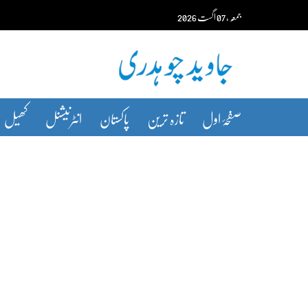
Ski
جمعہ‬‮
،
07
اگست‬‮
2026
t
conten
صفحۂ اول
تازہ ترین
پاکستان
انٹرنیشنل
کھیل