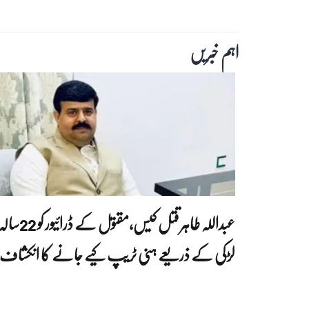
اہم خبریں
عبداللہ طاہر قتل کیس،مقتول کے ڈرائیور کو 22
لڑکی کے ذریعے ہنی ٹریپ کیے جانے کا انکشاف