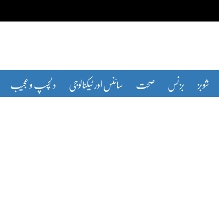
شوبز
بزنس
صحت
سائنس اور ٹیکنالوجی
دلچسپ و عجیب