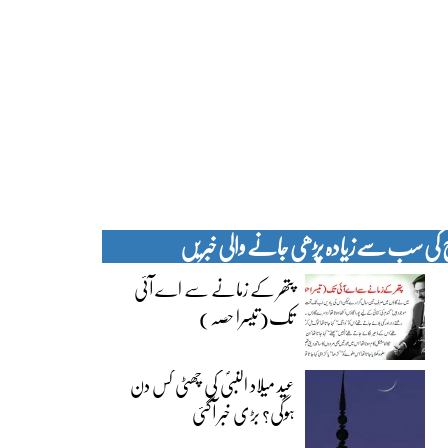
کی سب سے زیادہ پڑھی جانے والی خبریں
پتھر کے زمانے سے اے آئی
تک(تیسرا حصہ)
عید میلاد النبیؐ کی چھٹی کس دن
ہوگی؟ بڑی خبر آگئی