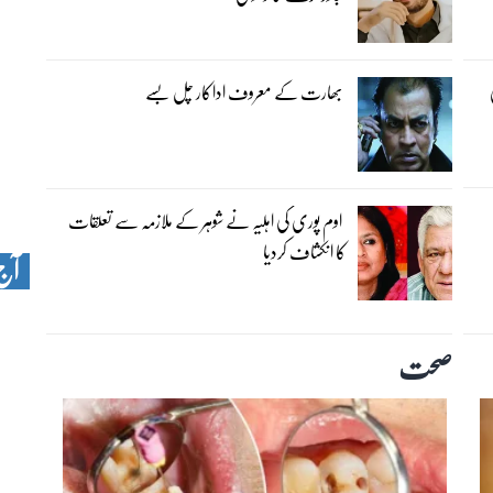
بھارت کے معروف اداکار چل بسے
اوم پوری کی اہلیہ نے شوہر کے ملازمہ سے تعلقات
کا انکشاف کردیا
آج 
صحت