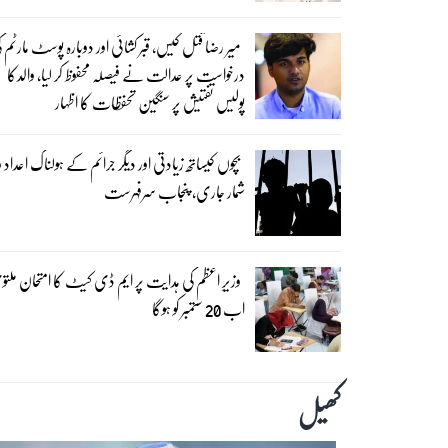
میر رضا قتل کیس، قبر کشائی اور دوبارہ پوسٹ مارٹم ک
درخواست پر عدالت نے فیصلہ محفوظ کر لیا، والدکا
پولیس تفتیش پر سنگین تحفظات کا اظہار
بچوں کیساتھ زیادتی اور دیگر جرائم کے ہولناک اعداد و
شمار جاری، پنجاب سرفہرست
وزیرِ اعظم کی ہدایت پر ایم ڈی کیٹ کا امتحان ملت
اب 20 ستمبر کو ہوگا
کھیل