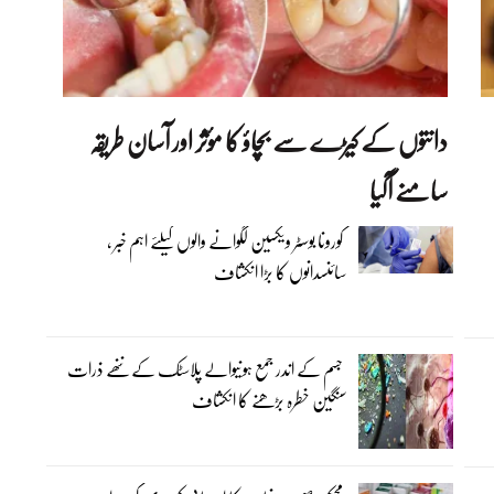
دانتوں کے کیڑے سے بچاؤ کا مؤثر اور آسان طریقہ
سامنے آگیا
کورونا بوسٹر ویکسین لگوانے والوں کیلئے اہم خبر ،
سائنسدانوں کا بڑا انکشاف
جسم کے اندر جمع ہونیوالے پلاسٹک کے ننھے ذرات
سنگین خطرہ بڑھنے کا انکشاف