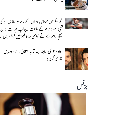
گلاسکو میں ٹھنڈی ہواؤں کے باعث باڈی اکڑ گئی
تھی، سرد موسم کے باعث رن اپ درست نہ بن
سکا، ارشد ندیم نے کامن ویلتھ گیمز میں گولڈ میڈل نہ
جیتنے کی حیرت انگیز وجہ بتا دی
عماد وسیم کی سابقہ اہلیہ ثانیہ اشفاق نے دوسری
شادی کر لی؟
بزنس‎