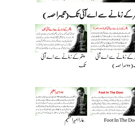
ھر کے زمانے سے اے آئی تک(تیسرا حصہ)
ر کے زمانے سے اے آئی
پتھر کے زمانے سے اے آئی
دوسرا حصہ)
تک
Foot In The Do
ہمارا امیرالعظیم