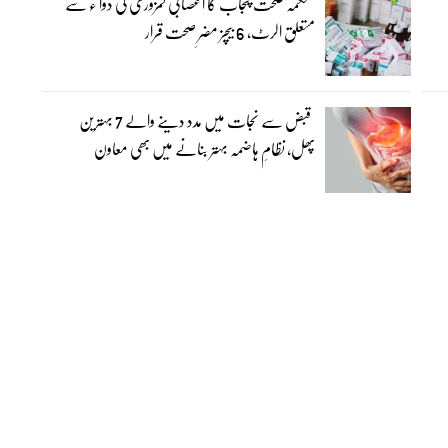
محکمہ صحت پنجاب کا اعصابی کمزوری کی دوا ء سے
متعلق الرٹ، 6 بیچز مضرِ صحت قرار
قبض سے نجات میں مدد دینے والے 7 بہترین
پھل، نظامِ ہاضمہ بہتر بنانے میں بھی معاون