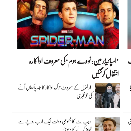
ٹ
’اسپائیڈر مین: نو وے ہوم‘ کی معروف اداکارہ
انتقال کرگئیں
ارطغرل کے معروف ترک اداکار کا جلد پاکستان آنے
کی خوشخبری
یں کوئی
رجب بٹ کا مجموعی دولت ایک ارب روپے سے
تجاوز کرنے کا دعویٰ