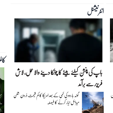
انٹرنیشنل
کال
باپ کی پنشن کیلئے بیٹے کا چونکا دینے والا عمل، لاش
فریزر سے برآمد
ی
گولہ بارود کی کمی کے بعد امریکا کا کم قیمت ڈرون شکن
میزائل تیار کرنے کا فیصلہ