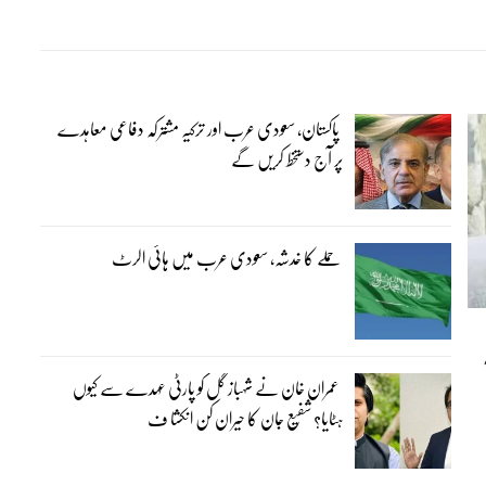
پاکستان، سعودی عرب اور ترکیہ مشترکہ دفاعی معاہدے
پر آج دستخط کریں گے
حملے کا خدشہ، سعودی عرب میں ہائی الرٹ
سالہ
عمران خان نے شہباز گل کو پارٹی عہدے سے کیوں
ہٹایا؟ شفیع جان کا حیران کن انکشا ف