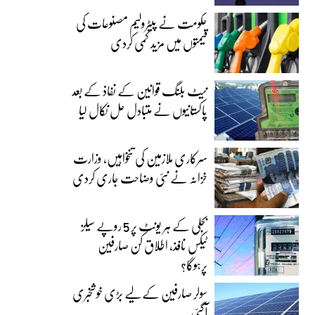
حکومت نے پیٹرولیم مصنوعات کی
قیمتوں میں مزید کمی کردی
نیٹ بلنگ قوانین کے نفاذ کے بعد
پاکستانیوں نے متبادل حل نکال لیا
سرکاری ملازمین کی تنخواہیں، وزارت
خزانہ نے نئی وضاحت جاری کردی
بجلی کے ہر یونٹ پر 5 روپے سیلز
ٹیکس نافذ، اطلاق کن صارفین
پرہوگا؟
سولر صارفین کے لیے بڑی خوشخبری
آگئی