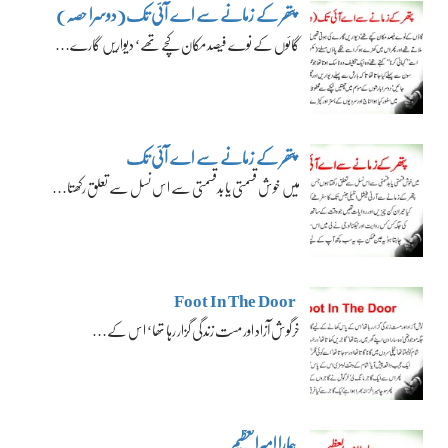
پتھر کے زمانے سے اے آئی تک(دوسرا حصہ)
گائوں کے نوے فیصد مکان کچے تھے‘ دیواریں گارے…
پتھر کے زمانے سے اے آئی تک
میں خوش قسمتی یا بدقسمتی سے اس نسل سے تعلق رکھتا…
Foot In The Door
خرگوش آزاد اور مست زندگی گزار رہا تھا‘ اس کے…
ہمارا امیرالعظیم