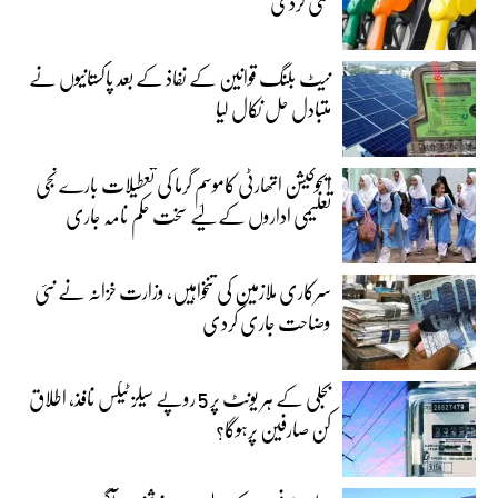
کمی کردی
نیٹ بلنگ قوانین کے نفاذ کے بعد پاکستانیوں نے
متبادل حل نکال لیا
ایجوکیشن اتھارٹی کاموسمِ گرما کی تعطیلات بارے نجی
تعلیمی اداروں کے لیے سخت حکم نامہ جاری
سرکاری ملازمین کی تنخواہیں، وزارت خزانہ نے نئی
وضاحت جاری کردی
بجلی کے ہر یونٹ پر 5 روپے سیلز ٹیکس نافذ، اطلاق
کن صارفین پرہوگا؟