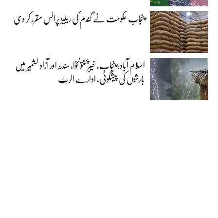
پنجاب حکومت نے گندم کی ریلیز پرائس مقرر کر دی‎
اسلام آباد، پنجاب، خیبرپختونخوا، سندھ اور آزاد کشمیر میں
بارشوں کی پیشگوئی، ادارے الرٹ