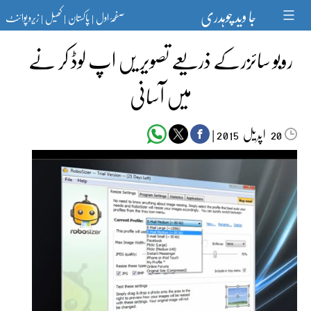
Ski
جا وید چوہدری
صفحۂ اول
پاکستان
کھیل
زیرو پوائنٹ
t
|
|
|
conten
روبو سائزرکے ذریعے تصویر یں اپ لوڈ کر نے
میں آسانی
اپریل‬‮
|
2015
20