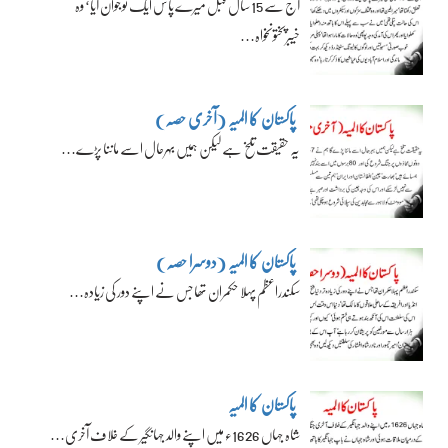
آج سے 15 سال قبل میرے پاس ایک نوجوان آیا‘ وہ
خیبرپختونخواہ…
پاکستان کا المیہ (آخری حصہ)
یہ حقیقت تلخ ہے لیکن ہمیں بہرحال اسے ماننا پڑے…
پاکستان کا المیہ (دوسرا حصہ)
سکندراعظم پہلا حکمران تھا جس نے اپنے دور کی زیادہ…
پاکستان کا المیہ
شاہ جہاں 1626ء میں اپنے والد جہانگیر کے خلاف آخری…