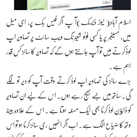
اسلام آباد( نیوز ڈیسک)آ پ اگر فیس بک پر، ای میل
میں، مسینجر پر یا کسی فوٹو شیئرنگ ویب سائٹ پر تصاویر اپ
لوڈ کرتے ہیں تو آپ جانتے ہوں گے کہ تصاویر کا سائز کس قدر
اہم ہے۔
بڑے سائز کی تصاویر اپ لوڈ کرتے وقت آپ کو دیر تو لگے
گی۔ ساتھ میں جسے بھیج رہے ہوں۔ اس کے لیے ان تصاویر
کو ڈاﺅن لوڈ کرنا بھی ایک مسئلہ ہوتا ہے۔ اس کے علاوہ بینڈ
وتھ کا ضیاع الگ ہے۔ اب اگر انھیں ری سائز کرنا ہو تو اس