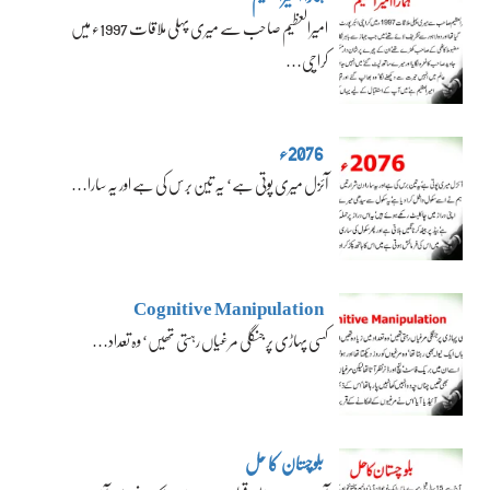
امیرالعظیم صاحب سے میری پہلی ملاقات 1997ء میں
کراچی…
2076ء
آئزل میری پوتی ہے‘ یہ تین برس کی ہے اور یہ سارا…
Cognitive Manipulation
کسی پہاڑی پر جنگلی مرغیاں رہتی تھیں‘ وہ تعداد…
بلوچستان کا حل