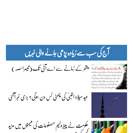
آج کی سب سے زیادہ پڑھی جانے والی خبریں
پتھر کے زمانے سے اے آئی تک(تیسرا حصہ)
عید میلاد النبیؐ کی چھٹی کس دن ہوگی؟ بڑی خبر آگئی
حکومت نے پیٹرولیم مصنوعات کی قیمتوں میں مزید