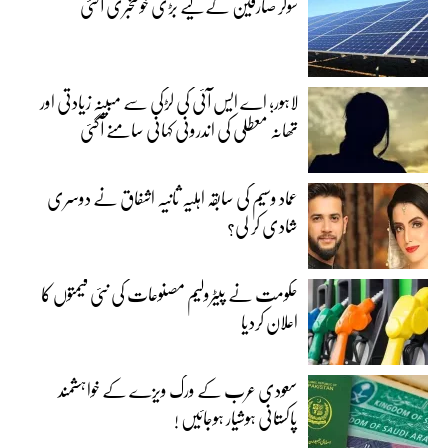
سولر صارفین کے لیے بڑی خوشخبری آگئی
لاہور؛ اے ایس آئی کی لڑکی سے مبینہ زیادتی اور
تھانہ معطلی کی اندرونی کہانی سامنے آگئی
عماد وسیم کی سابقہ اہلیہ ثانیہ اشفاق نے دوسری
شادی کر لی؟
حکومت نے پیٹرولیم مصنوعات کی نئی قیمتوں کا
اعلان کردیا
سعودی عرب کے ورک ویزے کے خواہشمند
پاکستانی ہوشیار ہوجائیں !