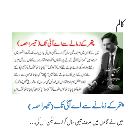
کالم
پتھر کے زمانے سے اے آئی تک(تیسرا حصہ)
میں نے گائوں میں صرف تین سال گزارے لیکن اس کی…