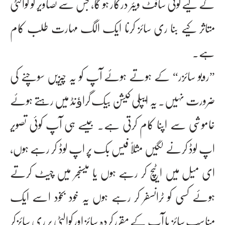
کے لیے کوئی سافٹ ویئر درکار ہو گا، جس سے تصاویر کو کوالٹی
متاثر کیے بنا ری سائز کرنا ایک الگ مہارت طلب کام
ہے۔
”روبو سائزر“ کے ہوتے ہوئے آپ کو یہ چیزیں سوچنے کی
ضرورت نہیں۔ یہ ایپلی کیشن بیک گراﺅنڈ میں رہتے ہوئے
خاموشی سے اپنا کام کرتی ہے۔ جیسے ہی آپ کوئی تصویر
اپ لوڈ کرنے لگیں مثلاً فیس بک پر اپ لوڈ کر رہے ہوں،
ای میل میں اٹیچ کر رہے ہوں یا میسنجر میں چیٹ کرتے
ہوئے کسی کو ٹرانسفر کر رہے ہوں یہ خود بخود اسے ایک
مناسب سائز یا آپ کے مقرر کردہ سائز اور کوالٹی پر ری سائز کر