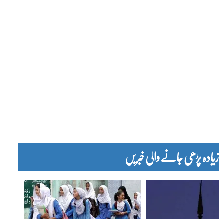
دہ پڑھی جانے والی خبریں