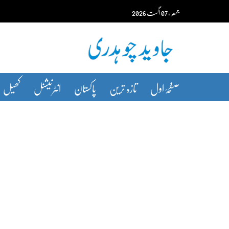
Ski
جمعہ‬‮
،
07
اگست‬‮
2026
t
conten
صفحۂ اول
تازہ ترین
پاکستان
انٹرنیشنل
کھیل