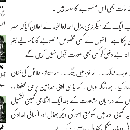
 اقدامات بھی اس منصوبے کا حصہ ہیں۔
or
خرگوش
لیگ کے سیکرٹری جنرل احمد ابوالغیط نے اعلان کیا کہ مصر
اس
 بن چکا ہے۔ انہوں نے کسی مخصوص منصوبے کا نام لیے بغیر
کارانہ بے دخلی کو کسی بھی صورت قبول نہیں کریں گے۔
076
ہ عرب ممالک نے غزہ میں جنگ سے متاثرہ علاقوں کی بحالی
آئزل
کیا ہے، تاکہ وہاں کے باسی اپنی سرزمین پر ہی محفوظ رہ
ہے ا
ہنماؤں کے درمیان مشاورت کے بعد ایک انتظامی کمیٹی تشکیل
 کمیٹی غزہ میں حکومتی امور کی دیکھ بھال اور انسانی امداد کی
رٹی دوبارہ مکمل کنٹرول حاصل نہ کر لے۔
بلو