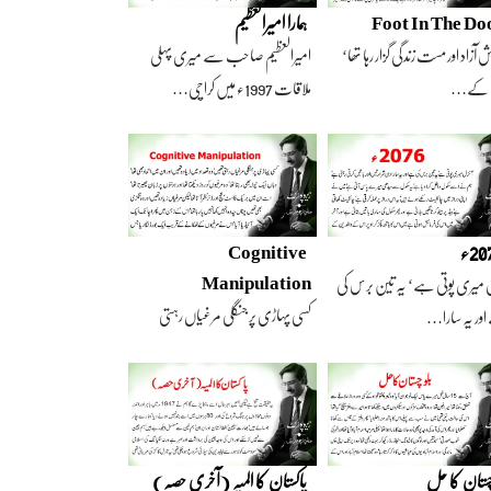
Foot In The Do
ہمارا امیرالعظیم
 آزاد اور مست زندگی گزار رہا تھا‘
امیرالعظیم صاحب سے میری پہلی
 کے…
ملاقات 1997ء میں کراچی…
2ء
Cognitive
Manipulation
 میری پوتی ہے‘ یہ تین برس کی
کسی پہاڑی پر جنگلی مرغیاں رہتی
ور یہ سارا…
تھیں‘ وہ تعداد…
چستان کا حل
پاکستان کا المیہ (آخری حصہ)