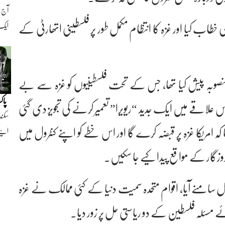
اب کیا اور غزہ کا انتظام مکمل طور پر فلسطینی اتھارٹی کے
ایک ن
صوبہ پیش کیا تھا، جس کے تحت فلسطینیوں کو غزہ سے بے
پاک
اس علاقے میں ایک جدید “ریویرا” تعمیر کرنے کی تجویز دی گئی
سکند
امریکا غزہ پر قبضہ کرے گا اور اس خطے کو اپنے کنٹرول میں
اپنے
روزگار کے مواقع پیدا کیے جا سکیں۔
مل سامنے آیا، اقوام متحدہ سمیت دنیا کے کئی ممالک نے غزہ
 مسئلہ فلسطین کے دو ریاستی حل پر زور دیا۔