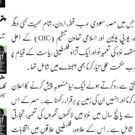
پت
، جس میں مصر، سعودی عرب، قطر، اردن، شام سمیت کئی دیگر
میں
عرب ممالک کے نمائندوں کے ساتھ اقوام متحدہ، یورپی یونین اور اسلامی تعاون تنظیم (OIC) کے اعلیٰ
 غزہ کی تعمیر نو اور ایک آزاد فلسطینی ریاست کے قیام پر
عرب حکمت عملی تیار کرنا بھی ایجنڈے میں شامل تھا۔
پتھ
سختی سے رد کرتے ہوئے ایک نیا منصوبہ پیش کرنے کا اعلان
تک(
گائو
رنا اور انہیں ان کی زمین پر برقرار رکھنا ہے۔ مصر کے اس
دیو
رب ڈالر کی لاگت سے پانچ سال میں غزہ میں لاکھوں گھروں کی تعمیر، تجارتی
بہ شامل ہے۔ اس کے علاوہ، فلسطینی علاقوں میں انتخابات