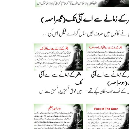
ھر کے زمانے سے اے آئی تک(تیسرا حصہ)
 نے گائوں میں صرف تین سال گزارے لیکن اس کی…
ر کے زمانے سے اے آئی
پتھر کے زمانے سے اے آئی
دوسرا حصہ)
تک
ں کے نوے فیصد مکان کچے تھے‘
میں خوش قسمتی یا بدقسمتی سے اس
اریں گارے…
نسل سے تعلق رکھتا…