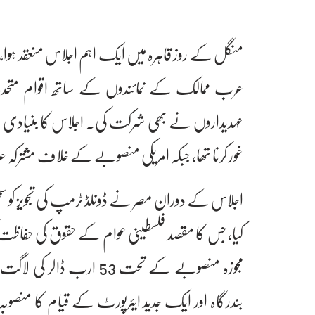
منگل کے روز قاہرہ میں ایک اہم اجلاس منعقد ہوا
عہدیداروں نے بھی شرکت کی۔ اجلاس کا بنیادی مقصد
غور کرنا تھا، جبکہ امریکی منصوبے کے خلاف مشترکہ 
اجلاس کے دوران مصر نے ڈونلڈ ٹرمپ کی تجویز کو 
کیا، جس کا مقصد فلسطینی عوام کے حقوق کی حفاظت ک
مجوزہ منصوبے کے تحت 53 ا
بندرگاہ اور ایک جدید ایئرپورٹ کے قیام کا منصو