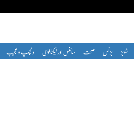
شوبز
بزنس
صحت
سائنس اور ٹیکنالوجی
دلچسپ و عجیب