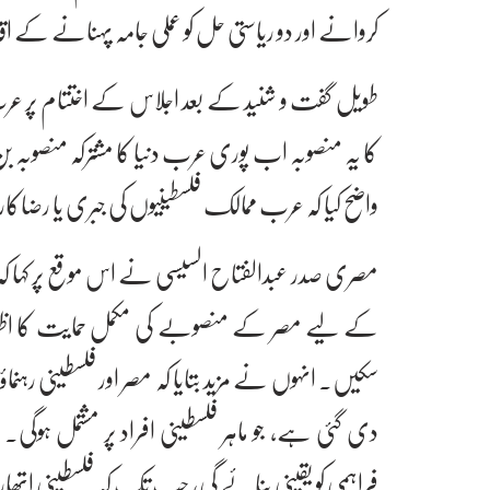
کروانے اور دو ریاستی حل کو عملی جامہ پہنانے کے
طویل گفت و شنید کے بعد اجلاس کے اختتام پر عرب 
کا یہ منصوبہ اب پوری عرب دنیا کا مشترکہ منصوبہ
واضح کیا کہ عرب ممالک فلسطینیوں کی جبری یا رضا
مصری صدر عبدالفتاح السیسی نے اس موقع پر کہا ک
کے لیے مصر کے منصوبے کی مکمل حمایت کا اظہار 
سکیں۔ انہوں نے مزید بتایا کہ مصر اور فلسطینی ر
دی گئی ہے، جو ماہر فلسطینی افراد پر مشتمل ہوگی۔ یہ
فراہمی کو یقینی بنائے گی، جب تک کہ فلسطینی اتھا