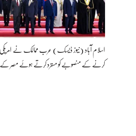
اسلام آباد (نیوز ڈیسک) عرب ممالک نے امریکی ص
کرنے کے منصوبے کو مسترد کرتے ہوئے مصر کے 