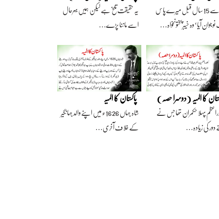
آج سے 15 سال قبل میرے پاس
یہ حقیقت تلخ ہے لیکن ہمیں بہرحال
وجوان آیا‘ وہ خیبرپختونخواہ…
اسے ماننا پڑے…
ستان کا المیہ (دوسرا حصہ)
پاکستان کا المیہ
راعظم پہلا حکمران تھا جس نے
شاہ جہاں 1626ء میں اپنے والد جہانگیر
 دور کی زیادہ…
کے خلاف آخری…