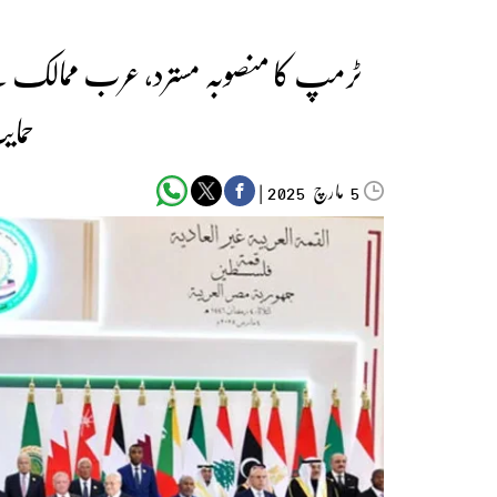
ٹرمپ کا منصوبہ مسترد، عرب ممالک نے
حمای
مارچ‬‮
|
2025
5