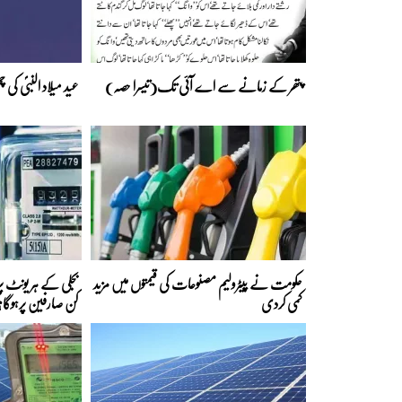
پتھر کے زمانے سے اے آئی تک(تیسرا حصہ)
عید میلاد النبیؐ کی
حکومت نے پیٹرولیم مصنوعات کی قیمتوں میں مزید
کمی کردی
کن صارفین پرہوگا؟