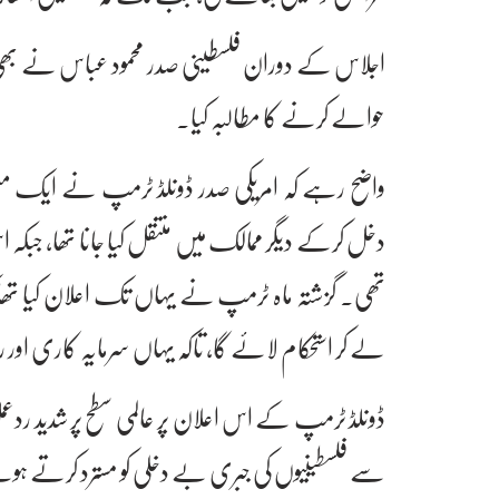
اجلاس کے دوران فلسطینی صدر محمود عباس نے بھی خط
حوالے کرنے کا مطالبہ کیا۔
واضح رہے کہ امریکی صدر ڈونلڈ ٹرمپ نے ایک من
دخل کرکے دیگر ممالک میں منتقل کیا جانا تھا، جبکہ 
تھی۔ گزشتہ ماہ ٹرمپ نے یہاں تک اعلان کیا تھا کہ 
لے کر استحکام لائے گا، تاکہ یہاں سرمایہ کاری اور 
ڈونلڈ ٹرمپ کے اس اعلان پر عالمی سطح پر شدید ردع
سے فلسطینیوں کی جبری بے دخلی کو مسترد کرتے ہوئے