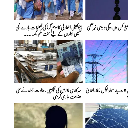
 چھٹی کس دن ہوگی؟ بڑی خبر آگئی
ایجوکیشن اتھارٹی کاموسمِ گرما کی تعطیلات بارے نجی
تعلیمی اداروں کے لیے سخت حکم نامہ ...
بجلی کے ہر یونٹ پر 5 روپے سیلز ٹیکس نافذ، اطلاق
سرکاری ملازمین کی تنخواہیں، وزارت خزانہ نے نئی
وضاحت جاری کردی