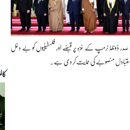
در ڈونلڈ ٹرمپ کے غزہ پر قبضے اور فلسطینیوں کو بے دخل
متبادل منصوبے کی حمایت کر دی ہے۔
کال