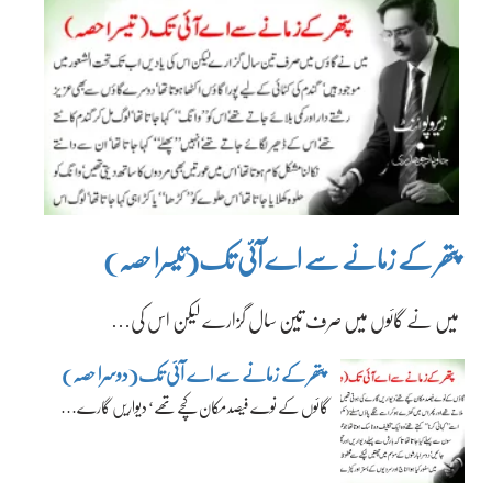
پتھر کے زمانے سے اے آئی تک(تیسرا حصہ)
میں نے گائوں میں صرف تین سال گزارے لیکن اس کی…
پتھر کے زمانے سے اے آئی تک(دوسرا حصہ)
گائوں کے نوے فیصد مکان کچے تھے‘ دیواریں گارے…