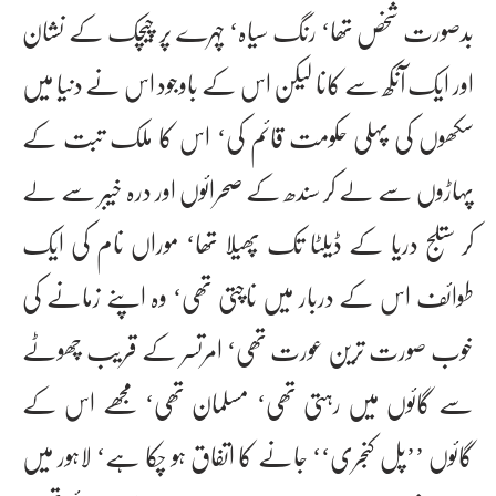
بدصورت شخص تھا‘ رنگ سیاہ‘ چہرے پر چیچک کے نشان
اور ایک آنکھ سے کانا لیکن اس کے باوجود اس نے دنیا میں
سکھوں کی پہلی حکومت قائم کی‘ اس کا ملک تبت کے
پہاڑوں سے لے کر سندھ کے صحرائوں اور درہ خیبر سے لے
کر ستلج دریا کے ڈیلٹا تک پھیلا تھا‘ موراں نام کی ایک
طوائف اس کے دربار میں ناچتی تھی‘ وہ اپنے زمانے کی
خوب صورت ترین عورت تھی‘ امرتسر کے قریب چھوٹے
سے گائوں میں رہتی تھی‘ مسلمان تھی‘ مجھے اس کے
گائوں ’’پل کنجری‘‘ جانے کا اتفاق ہو چکا ہے‘ لاہور میں