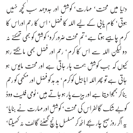
دنیا میں محنت‘ مہارت‘ کوشش اور جدوجہد سب کچھ نہیں
ہوتی‘ کام یابی کے لیے اللہ کا فضل‘ اس کا رحم اوراس کا
کرم چاہیے ہوتا ہے‘ تم محنت ضرور کرو‘ کوشش کو بھی تھکنے نہ
دو لیکن اللہ سے اس کا کرم‘ رحم اور فضل بھی مانگتے رہو
کیوں کہ جب کوشش ہمت ہار جاتی ہے اور محنت مایوس ہو
جاتی ہے تو پھر اللہ ابابیل کو کرم‘ ہد ہد کو فضل اور مکھی کو رحم
بنا کر بھجوا دیتا ہے اور بیڑے پار ہو جاتے ہیں‘ ٹومی فلیٹ ووڈ
کوبے شک گالفر اس کی محنت‘ کوشش اور مہارت نے بنایا‘
یہ اگر روز صبح چار بجے اٹھ کر مسلسل پانچ گھنٹے گالف نہ کھیلتا‘