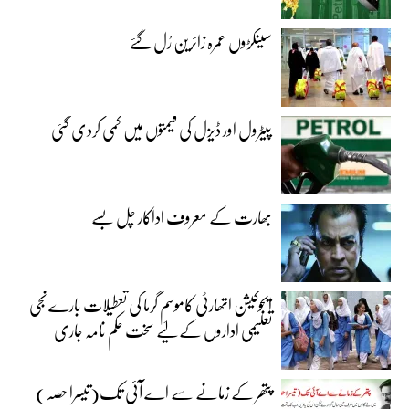
سینکڑوں عمرہ زائرین رُل گئے
پیٹرول اور ڈیزل کی قیمتوں میں کمی کردی گئی
بھارت کے معروف اداکار چل بسے
ایجوکیشن اتھارٹی کاموسمِ گرما کی تعطیلات بارے نجی
تعلیمی اداروں کے لیے سخت حکم نامہ جاری
پتھر کے زمانے سے اے آئی تک(تیسرا حصہ)