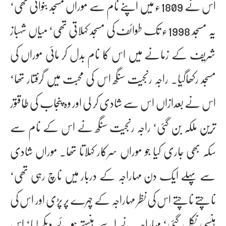
اس نے 1809ء میں اپنے نام سے موراں مسجد بنوائی تھی‘
یہ مسجد 1998ء تک طوائف کی مسجد کہلاتی تھی‘ میاں شہباز
شریف کے زمانے میں اس کا نام بدل کر مائی موراں کی
مسجد رکھاگیا۔ راجہ رنجیت سنگھ اس کی محبت میں گرفتار تھا‘
اس نے بعدازاں اس سے شادی کر لی اور وہ پنجاب کی طاقتور
ترین ملکہ بن گئی‘ راجہ رنجیت سنگھ نے اس کے نام سے
سکہ بھی جاری کیا جو موراں سرکار کہلاتا تھا۔ موراں شادی
سے پہلے ایک دن مہاراجہ کے دربار میں ناچ رہی تھی‘
ناچتے ناچتے اس کی نظر مہاراجہ کے چہرے پر پڑی اور اس کی
ہنسی نکل گئی‘ مہاراجہ نے اسے ہنستے ہوئے دیکھ لیا‘ اس