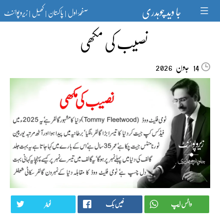
Ski
جا وید چوہدری
صفحۂ اول
پاکستان
کھیل
زیرو پوائنٹ
t
|
|
|
conten
نصیب کی مکھی
جون‬‮
2026
14
واٹس ایپ
فیس بک
ٹویٹر