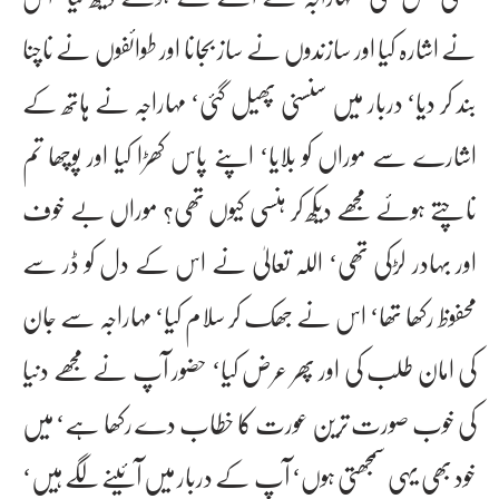
نے اشارہ کیا اور سازندوں نے ساز بجانا اور طوائفوں نے ناچنا
بند کر دیا‘ دربار میں سنسنی پھیل گئی‘ مہاراجہ نے ہاتھ کے
اشارے سے موراں کو بلایا‘ اپنے پاس کھڑا کیا اور پوچھا تم
ناچتے ہوئے مجھے دیکھ کر ہنسی کیوں تھی؟ موراں بے خوف
اور بہادر لڑکی تھی‘ اللہ تعالیٰ نے اس کے دل کو ڈر سے
محفوظ رکھا تھا‘ اس نے جھک کر سلام کیا‘ مہاراجہ سے جان
کی امان طلب کی اور پھر عرض کیا‘ حضور آپ نے مجھے دنیا
کی خوب صورت ترین عورت کا خطاب دے رکھا ہے‘ میں
خود بھی یہی سمجھتی ہوں‘ آپ کے دربار میں آئینے لگے ہیں‘