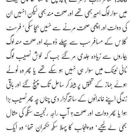
میں سوار لوگ امیر بھی تھے اور صحت مند بھی لیکن انہیں ان
کی دولت اور اچھی صحت مرنے سے نہیں بچا سکی‘ فرسٹ
کلاس کے مسافر سب سے پہلے ڈوبے اور صحت مند لوگ
بیماروں سے زیادہ جلدی مر گئے جب کہ خوش نصیب لوگ
ٹائی ٹینک میں سوار ہی نہیں ہو سکے تھے یا پھر وہ ٹوٹے
ہوئے جہاز کے تختوں پر بیٹھ کر ساحل تک پہنچ گئے اور باقی
زندگی اپنے خاندانوں کے ساتھ گزار دی چناں چہ پھر نصیب بڑا
ہوا یا پھر دولت اور صحت؟ آپ راجہ رنجیت سنگھ کی مثال
بھی لے لیجیے‘ وہ پنجاب کا پہلا سکھ حکمران تھا‘ وہ ایک