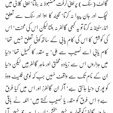
گالف (سٹک) پر اپنی گرفت مضبوط نہ بناتا‘ اپنی کلائی میں
لچک اور جان پیدا نہ کرتا‘ گیند کا ہوا اور سٹک سے تعلق
انڈرسٹینڈ نہ کرتا تو یہ کبھی گالفر نہ بنتا لیکن اس کی محنت‘ اس
کی کوشش کا اس کی کام یابی کے ساتھ کوئی تعلق نہیں تھا‘
کام یابی اسے نصیب سے ملی‘ یہ مقدر کا کھیل تھا‘ دنیا
میں ہزاروں اس سے زیادہ محنتی اور ماہر گالفر ہیں لیکن دنیا
ان کے نام تک سے واقف نہیں جب کہ ٹومی فلیٹ ووڈ
کو پوری دنیا جانتی ہے‘ آخر ان گالفرز اور اس میں کیا فرق
ہے؟ اس فرق کو مقدر یا نصیب کہتے ہیں‘ اللہ نے باقی
ہزاروں گالفرز کو قبولیت نہیں بخشی‘ ان پر اسے رحم نہیں آیا