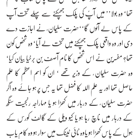
تھا‘ وہ بولا’’ میں آپؑ کی پلک جھپکنے سے پہلے تخت آپ
کے پاس لے آئوں گا‘‘حضرت سلیمان ؑ نے اجازت دے
دی اور وہ واقعی پلک جھپکنے میں تخت لے آیا‘ وہ شخص کون
تھا؟ مفسرین نے اس شخص کا نام آصف بن برخیا بیان کیا‘
وہ حضرت سلیمان ؑ کے وزیر تھے ‘ ان کو اسم اعظم کا علم
حاصل تھا اور یہ علم اللہ کا فضل تھا یہ جس پر ہو جائے وہ اگر
حضرت سلیمان ؑ کے دربار میں کھڑا ہو یا مہاراجہ رنجیت سنگھ
کے دربار میں ناچ رہا ہو یا کیو ویلی کے گالف کورس کے
ہول کے پاس کھڑا ہو یاوہ ٹائی ٹینک میں سوار ہو وہ کام یاب