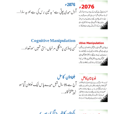
2076ء
آئزل میری پوتی ہے‘ یہ تین برس کی ہے اور یہ سارا…
Cognitive Manipulation
کسی پہاڑی پر جنگلی مرغیاں رہتی تھیں‘ وہ تعداد…
بلوچستان کا حل
آج سے 15 سال قبل میرے پاس ایک نوجوان آیا‘ وہ
خیبرپختونخواہ…
پاکستان کا المیہ (آخری حصہ)