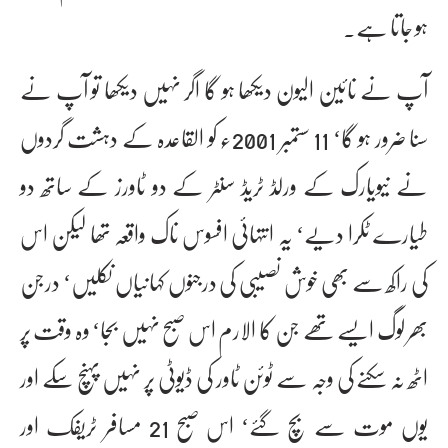
ہو جاتا ہے۔
آپ نے نائین الیون دیکھا ہو گا اگر نہیں دیکھا تو آپ نے
سنا ضرور ہو گا‘ 11 ستمبر 2001ء کو القاعدہ کے دہشت گردوں
نے نیویارک کے ورلڈ ٹریڈ سنٹر کے دو ٹاورز کے ساتھ دو
طیارے ٹکرا دیے‘ یہ انتہائی افسوس ناک واقعہ تھا لیکن اس
کی راکھ سے بھی خوش نصیبی کی درجنوں کہانیاں نکلیں‘ درجن
بھر لوگ ایسے تھے جن کا الارم اس صبح نہیں بجا‘ وہ وقت پر
اٹھ نہ سکنے کی وجہ سے ٹوئن ٹاور کی ڈیوٹی پر نہیں پہنچ سکے اور
یوں موت سے بچ گئے‘ اس صبح 21 مسافر ٹریفک اور