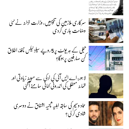
سرکاری ملازمین کی تنخواہیں، وزارت خزانہ نے نئی
وضاحت جاری کردی
بجلی کے ہر یونٹ پر 5 روپے سیلز ٹیکس نافذ، اطلاق
کن صارفین پرہوگا؟
لاہور؛ اے ایس آئی کی لڑکی سے مبینہ زیادتی اور
تھانہ معطلی کی اندرونی کہانی سامنے آگئی
عماد وسیم کی سابقہ اہلیہ ثانیہ اشفاق نے دوسری
شادی کر لی؟