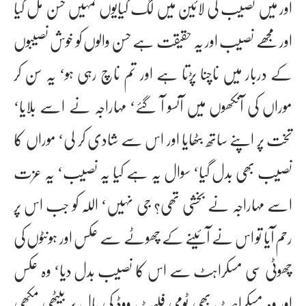
اور میں نصیب کی لائین میں لگ گیایوں تمہیں حسن مل گیا
اور مجھے نصیب اور یہ حقیقت ہے حسن والوں کو خوش نصیبوں
کے دربار میں ناچنا پڑتا ہے اور تم ناچ رہی ہو‘ یہ سن کر
موراں کی آنکھوں میں آنسو آ گئے‘ مہاراجہ نے اسے بلایا‘
تخت پر اپنے ساتھ بٹھایا اور اس سے شادی کر لی‘ موراں کا
نصیب بھی بدل گیا‘ سوال یہ ہے کیا یہ نصیب‘ یہ عزت
اسے مہاراجہ نے بخشی تھی؟ جی نہیں‘ اللہ کو جب اس پر
رحم آیا تو اس نے آئینے کے چھوٹے سے عکس اور ہونٹوں کی
چھوٹی سی مسکراہٹ سے اس کا نصیب بدل دیا‘ وہ عکس
اور وہ مسکراہٹ بھی ٹومی فلیٹ ووڈ کی بال پر بیٹھی مکھی