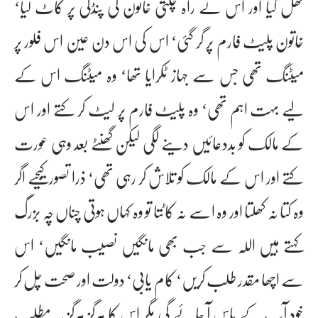
کھل گیا اور اس نے راہ چلتی خاتون کی پنڈلی پر کاٹ لیا‘
خاتون پلیٹ فارم پر گر گئی‘ اس کی اس دن عین اس فلور پر
میٹنگ تھی جس سے جہاز ٹکرایا تھا‘ وہ میٹنگ اس کے
لیے بہت اہم تھی‘ وہ پلیٹ فارم پر لیٹ کر کتے اور اس
کے مالک کو بددعائیں دینے لگی لیکن گھنٹے بعد وہی عورت
کتے اور اس کے مالک کو تلاش کر رہی تھی‘ ذرا تصور کیجیے اگر
وہ کتا نہ کھلتا اور وہ اسے نہ کاٹتا تو وہ کہاں ہوتی چناں چہ بزرگ
کہتے ہیں اللہ سے جب بھی مانگیں نصیب مانگیں‘ اس
سے اچھا مقدر طلب کریں‘ کام یابی‘ دولت اور صحت چل کر
خود آپ کے پاس آ جائے گی مگر اس کا ہرگز ہرگز یہ مطلب