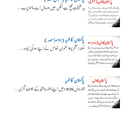
یہ حقیقت تلخ ہے لیکن ہمیں بہرحال اسے ماننا پڑے…
پاکستان کا المیہ (دوسرا حصہ)
سکندراعظم پہلا حکمران تھا جس نے اپنے دور کی زیادہ…
پاکستان کا المیہ
شاہ جہاں 1626ء میں اپنے والد جہانگیر کے خلاف آخری…