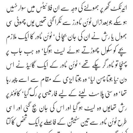
ائیرٹکٹ گھر پر بھولنے کی وجہ سے ان فلائیٹس میں سوار نہیں
ہو سکے جو بعدازاں ٹوئن ٹاورز سے ٹکرا گئی تھیں یوں چھوٹی سی
بھول یا رش نے ان کی جان بچا لی‘ ٹوئن ٹاور کا ایک ملازم
بچے کو سکول چھوڑتے ہوئے لیٹ ہوگیا‘ وہ جب جاب پر
پہنچا تو ٹاور گر چکے تھے‘ ٹوئن ٹاور کے ایک گائیڈ نے اس
دن نیا جوتا پہن لیا‘ وہ جوتا ایڑی کے مقام سے اسے چبھ رہا
تھا‘ وہ سنی پلاسٹ لینے کے لیے فارمیسی پر رک گیا‘ کائونٹر پر
رش تھایوں وہ لیٹ ہو گیا اور اس کی جان بچ گئی اور اسی
طرح ٹوئن ٹاور سے تین سٹیشن کے فاصلے پرایک شخص کا کتا