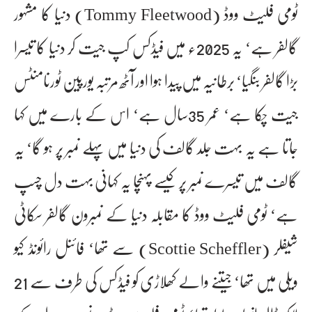
ٹومی فلیٹ ووڈ (Tommy Fleetwood) دنیا کا مشہور
گالفر ہے‘ یہ 2025ء میں فیڈکس کپ جیت کر دنیا کا تیسرا
بڑا گالفر بنگیا‘ برطانیہ میں پیدا ہوا اور آٹھ مرتبہ یورپین ٹورنامنٹس
جیت چکا ہے‘ عمر 35سال ہے‘ اس کے بارے میں کہا
جاتا ہے یہ بہت جلد گالف کی دنیا میں پہلے نمبر پر ہو گا‘ یہ
گالف میں تیسرے نمبر پر کیسے پہنچا یہ کہانی بہت دل چسپ
ہے‘ ٹومی فلیٹ ووڈ کا مقابلہ دنیا کے نمبرون گالفر سکاٹی
شیفلر (Scottie Scheffler) سے تھا‘ فائنل رائونڈ کیو
ویلی میں تھا‘ جیتنے والے کھلاڑی کو فیڈکس کی طرف سے 21