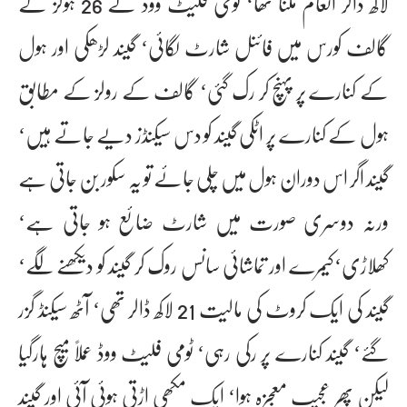
لاکھ ڈالر انعام ملنا تھا‘ ٹومی فلیٹ ووڈ نے 26 ہولز کے
گالف کورس میں فائنل شارٹ لگائی‘ گیند لڑھکی اور ہول
کے کنارے پر پہنچ کر رک گئی‘ گالف کے رولز کے مطابق
ہول کے کنارے پر اٹکی گیند کو دس سیکنڈز دیے جاتے ہیں‘
گیند اگر اس دوران ہول میں چلی جائے تو یہ سکور بن جاتی ہے
ورنہ دوسری صورت میں شارٹ ضائع ہو جاتی ہے‘
کھلاڑی‘کیمرے اور تماشائی سانس روک کر گیند کو دیکھنے لگے‘
گیند کی ایک کروٹ کی مالیت 21 لاکھ ڈالر تھی‘ آٹھ سیکنڈ گزر
گئے‘ گیند کنارے پر رکی رہی‘ ٹومی فلیٹ ووڈ عملاً میچ ہارگیا
لیکن پھر عجیب معجزہ ہوا‘ ایک مکھی اڑتی ہوئی آئی اور گیند