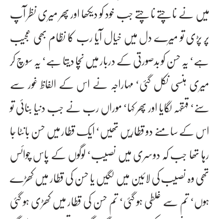
میں نے ناچتے ناچتے جب خود کو دیکھا اور پھر میری نظر آپ
پر پڑی تو میرے دل میں خیال آیا رب کا نظام بھی عجیب
ہے‘ یہ حسن کو بدصورتی کے دربار میں نچا دیتا ہے‘ یہ سوچ کر
میری ہنسی نکل گئی‘ مہاراجہ نے اس کے الفاظ غور سے
سنے‘ قہقہہ لگایا اور پھر کہا‘ موراں رب نے جب دنیا بنائی تو
اس کے سامنے دو قطاریں تھیں‘ ایک قطار میں حسن بانٹا جا
رہا تھا جب کہ دوسری میں نصیب‘ لوگوں کے پاس چوائس
تھی وہ نصیب کی لائین میں لگیں یا حسن کی قطار میں کھڑے
ہوں‘ تم سے غلطی ہو گئی‘ تم حسن کی قطار میں کھڑی ہو گئی