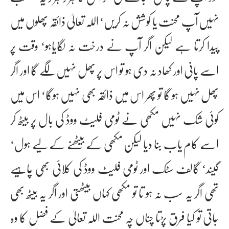
نہیں آپ محنت یا کوشش نہ کریں‘ اللہ تعالیٰ ذائقہ پھلوں میں
پیدا کرتا ہے لیکن اگر آپ نے درخت نہ لگایاہو‘ وقت پر
اسے پانی اور کھاد نہ دی ہو تو اس پر پھل نہیں لگے گا اور اگر
پھل نہیں ہو گا تو پھر اس میں ذائقہ بھی نہیں ہوگا‘ اس میں
کوئی شک نہیں مکھی نے ٹومی فلیٹ ووڈ کی بال پر بیٹھ کر
اسے کام یاب بنا دیا لیکن مکھی کے بیٹھنے کے لیے ہول‘
گیند‘ گالف سٹک اور ٹومی فلیٹ ووڈ کی کلائی بھی چاہیے
تھی اگر یہ سب نہ ہو تا تو مکھی کہاں بیٹھتی اور اگر یہ بیٹھ بھی
جاتی تو کیا فرق پڑتا چناں چہ محنت اللہ تعالیٰ کے فضل کا وہ