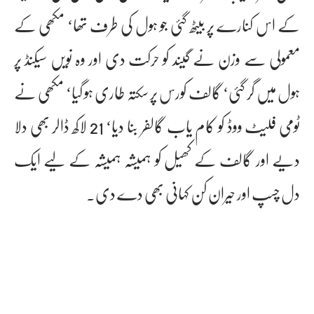
کے اس کنارے پر بیٹھ گئی جو ہول کی طرف تھا‘ مکھی کے
معمولی سے وزن نے گیند کو حرکت دی اور وہ نویں سیکنڈ پر
ہول میں گر گئی‘ گالف کورس پر سکتہ طاری ہو گیا‘ مکھی نے
ٹومی فلیٹ ووڈ کو کام یاب گالفر بنا دیا‘ 21 لاکھ ڈالر بھی دلا
دیے اور گالف کے کھیل کو ہمیشہ ہمیشہ کے لیے ایک
دل چسپ اور حیران کن کہانی بھی دے دی۔