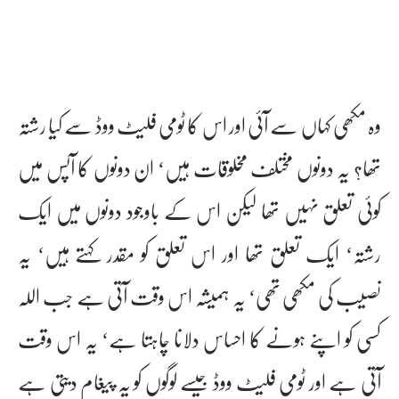
وہ مکھی کہاں سے آئی اور اس کا ٹومی فلیٹ ووڈ سے کیا رشتہ
تھا؟ یہ دونوں مختلف مخلوقات ہیں‘ ان دونوں کا آپس میں
کوئی تعلق نہیں تھا لیکن اس کے باوجود دونوں میں ایک
رشتہ‘ ایک تعلق تھا اور اس تعلق کو مقدر کہتے ہیں‘ یہ
نصیب کی مکھی تھی‘ یہ ہمیشہ اس وقت آتی ہے جب اللہ
کسی کو اپنے ہونے کا احساس دلانا چاہتا ہے‘ یہ اس وقت
آتی ہے اور ٹومی فلیٹ ووڈ جیسے لوگوں کو یہ پیغام دیتی ہے