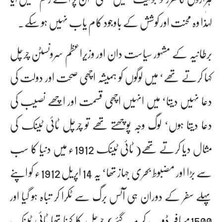
لہٰذا وہ محنت اور کوشش کے باوجود کام یاب نہیں ہو سکے۔
برطانیہ کے مشہور سیاست دان اور وزیراعظم سرونسٹن چرچل
کہا کرتے تھے‘ میں لوگوں کو ہمیشہ اچھی صحت اور دولت کی
دعا نہیں دیتا‘ میں انہیں اچھی قسمت اور اچھے نصیب کی
دعا دیتا ہوں‘ لوگ وجہ پوچھتے تھے تو چرچل ٹائی ٹینک کی
مثال دیا کرتے تھے( ٹائی ٹینک 1912ء میں دنیا کا سب
سے بڑا اور مضبوط بحری جہاز تھا‘ یہ 14 اپریل 1912ء کو اپنے
پہلے سفر کے دوران ہی آئس برگ سے ٹکرا کر تباہ ہو گیا اور
1500مسافر ڈوب کر مر گئے) چرچل کا کہنا تھا ٹائی ٹینک