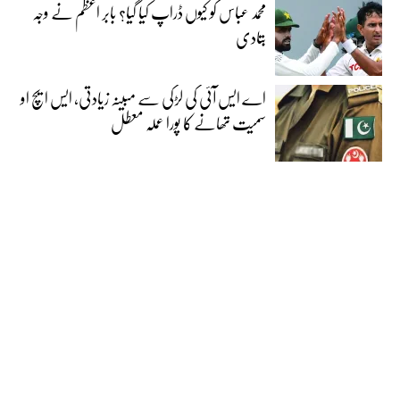
محمد عباس کو کیوں ڈراپ کیا گیا؟ بابر اعظم نے وجہ
بتادی
اے ایس آئی کی لڑکی سے مبینہ زیادتی، ایس ایچ او
سمیت تھانے کا پورا عملہ معطل