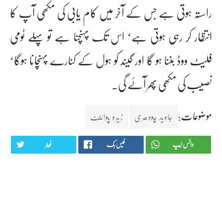
راستہ ہوتی ہے جس کے آخر میں کام یابی کی مکھی آپ کا
انتظار کر رہی ہوتی ہے‘ اس تک پہنچنا ہے تو پہلے ٹومی
فلیٹ ووڈ بننا ہو گا اور گیند کو ہول کے کنارے پہنچانا ہوگا‘
نصیب کی مکھی پھر آئے گی۔
موضوعات:
جاوید چودھری
زیرو پوائنٹ
واٹس ایپ
فیس بک
ٹویٹر