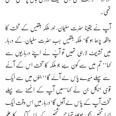
تھی۔
آپ نے یقینا حضرت سلیمان ؑ اور ملکہ بلقیس کے تخت کا
واقعہ پڑھا ہو گا‘ ملکہ بلقیس جب حضرت سلیمان ؑ کے دربار
میں تشریف لارہی تھیں تو آپؑ نے اپنے درباریوں سے
کہا’’ تم میں سے کون ہے جو ملکہ کا تخت اس کے آنے
سے پہلے میرے پاس لے آئے گا‘‘ جنوں میں سے ایک
قوی ہیکل جن نے کہا’’میں آپ کے اٹھنے سے پہلے
تخت آپ کے پاس لے آئوں گا‘دربار میں اس وقت ایک
ایسا شخص بھی موجود تھا جس شخص کے پاس کتاب کا علم