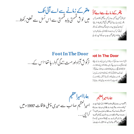
پتھر کے زمانے سے اے آئی تک
میں خوش قسمتی یا بدقسمتی سے اس نسل سے تعلق رکھتا…
Foot In The Door
خرگوش آزاد اور مست زندگی گزار رہا تھا‘ اس کے…
ہمارا امیرالعظیم
امیرالعظیم صاحب سے میری پہلی ملاقات 1997ء میں
کراچی…