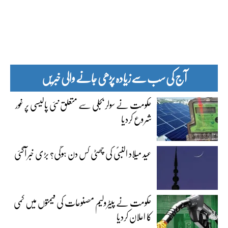
آج کی سب سے زیادہ پڑھی جانے والی خبریں
حکومت نے سولر بجلی سے متعلق نئی پالیسی پر غور
شروع کردیا
عید میلاد النبیؐ کی چھٹی کس دن ہوگی؟ بڑی خبر آگئی
حکومت نے پیٹرولیم مصنوعات کی قیمتوں میں کمی
کا اعلان کردیا