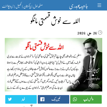
Ski
جا وید چوہدری
صفحۂ اول
پاکستان
کھیل
زیرو پوائنٹ
t
|
|
|
conten
اللہ سے خوش قسمتی مانگو
مئی‬‮
2026
26
واٹس ایپ
فیس بک
ٹویٹر