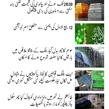
2030 تک سونے اور چاندی کی قیمت کتنی بڑھ
سکتی ہے؟ ماہرین کی بڑی پیشگوئی
12 ربیع الاول کی چھٹی سے متعلق اہم خبر آگئی
موسم کا تیور بدل گیا، ملک کے بیشتر علاقوں میں
بارشوں کا نیا سلسلہ شروع ہونے کا امکان
نیٹ بلنگ قوانین کا نفاذ ،پاکستانیوں نے متبادل
حل نکال لیا،حکومت کیلئے نئی مشکل کھڑی ہوگئی
طالبعلم نے گھر میں دادا دادی کو ہلاک کیا پھر سکول
جاکر 5ٹیچرز کو مارا، ہوشربا تفصیلات