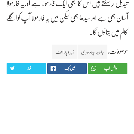
تبدیل کر سکتے ہیں اس کا بھی ایک فارمولا ہے اوریہ فارمولا
آسان بھی ہے اور سیدھا بھی لیکن میں یہ فارمولا آپ کو اگلے
کالم میں بتائوں گا۔
موضوعات:
جاوید چودھری
زیروپوائنٹ
واٹس ایپ
فیس بک
ٹویٹر