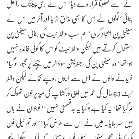
نے اسے کھلونا قرار دے دیا‘ اس نے ری پیٹنگ رائفل
بنائی‘ لوگوں نے اس کا بھی مذاق اڑایا اور آخر میں اس نے
سیفٹی پن ایجاد کر لی‘ ہم سب والٹر نیٹ کی بنائی سیفٹی پن
استعمال کرتے ہیں لیکن والٹر نیٹ کو اس کا کوئی فائدہ نہیں
ہوا تھا‘ وہ سیفٹی پن کی رجسٹریشن سو ڈالر میں بیچنے پر مجبور ہو گیا‘
خریدنے والوں نے اس سے اربوں روپے کمائے لیکن والٹر
نیٹ 63سال کی عمر میں اپنی ورکشاپ کی میز پر خون تھوک کر
مر گیا تھا‘ یہ کیا ہے؟ کیا یہ بدقسمتی نہیں‘‘ نوجوان نے ہاں
میں سر ہلایا۔ میں نے اس سے عرض کیا ’’اور تم ٹیلی فون
کی کہانی بھی سنو‘ یہ ٹیلی فون جرمنی کے ایک سکول ٹیچر