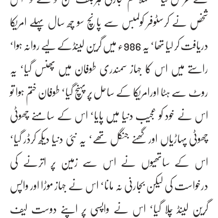
شخص نے کرسٹوفر کولمبس سے پانچ سو چھ سال پہلے امریکا
دریافت کر لیا تھا‘ یہ 986ء میں گرین لینڈکے لیے روانہ ہوا‘
راستے میں اس کا جہاز سمندری طوفان میں پھنس گیا‘ یہ
روٹ سے ہٹا اورامریکا کے ساحل پر پہنچ گیا‘ طوفان ختم ہوا تو
اس نے خود کو عجیب دنیا میں پایا‘ اس کے سامنے چھوٹی
چھوٹی پہاڑیاں اور گھنے جنگل تھے‘ یہ نئی دنیا دیکھ کرڈر گیا‘
اس کے ساتھیوں نے اس سے زمین پر اترنے کی
درخواست کی لیکن بجارنی نہ مانا‘ اس نے جہاز موڑا اور واپس
گرین لینڈ چلا گیا‘ اس نے واپسی پر اپنے دوست لیف