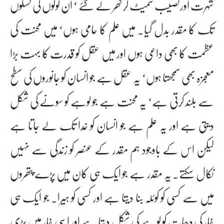
شہرت اورنصیب سمیٹ کر گھر لے گئے ‘ ان لوگوں کی نسلوں
تک کا مقدر بدل گیا۔ میں علم کا حامی ہوں‘ میں محنت کی
عظمت کا بھی داعی ہوں اور میں عقل کو قدرت کا بہت بڑا
معجزہ بھی سمجھتا ہوں‘ یہ عقل ہے جو انسان کو جانوروں کی سطح
سے بلند کرتی ہے‘ یہ محنت ہے جو لوہے کو سونے کی شکل
دیتی ہے اور یہ علم ہے جو انسان کو خدا تک لے جاتا ہے
لیکن اس کے باوجود ہم مقدر کے عنصر کو زندگی سے نہیں
نکال سکتے۔ یہ مقدر ہے جو ایک ہی کان میں پڑے پتھروں
میں سے کسی کو کوئلہ بنا دیتا ہے اور کسی کو ہیرا۔ جو ایک ہی
غار کی دھات کو لوہے کی شکل دیتا ہے اور اسی غار میں بڑی