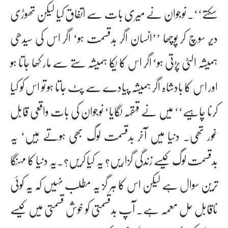
سکتے‘‘۔ نوجوان نے میری بات سے اتفاق کیا لیکن تھوڑی
دیر سوچ کر پوچھا ’’انسان اگر بدقسمت ہو‘ اگر اس کی سیدھی
ہمیشہ الٹی پڑتی ہو‘ اگر اس کا یکا ہمیشہ ستے سے مار کھا جاتا ہو
اور اس کا بادشاہ اگر ہمیشہ پیادے سے پٹ جاتا ہو تو اس کو کیا
کرنا چاہیے‘‘ میں نے قہقہہ لگایا‘ نوجوان کی بات واقعی قابل
غور تھی۔ دنیا میں آخر بدقسمت لوگ بھی ہوتے ہیں‘ یہ
بدقسمت لوگ کیسے زندگی گزاریں؟ یہ کیا کریں؟۔یہ دنیا کا مہنگا
ترین سوال ہے لیکن اس کا ہر گز یہ مطلب نہیں کہ یہ کوئی
ناقابل حل معمہ ہے۔ آپ بدقسمتی کو خوش قسمتی میں کیسے