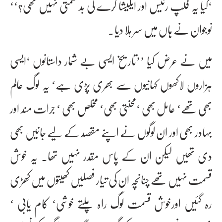
‘کیا یہ فلپ رئیس اور ایلیشا گرے کی بدقسمتی نہیں تھی؟‘‘
نوجوان نے ہاں میں سر ہلا دیا۔
میں نے عرض کیا ’’تاریخ ایسی بے شمار داستانوں ‘ایسی
ہزاروں لاکھوں کہانیوں سے بھری پڑی ہے‘ یہ لوگ عالم
بھی تھے‘ عامل بھی ‘محنتی بھی‘ مخلص بھی ‘ جرات مند اور
بہادر بھی اور ان لوگوں نے اپنے مقصد کے لیے جانیں بھی
دی تھیں لیکن ان کے پاس مقدر نہیں تھا۔ یہ خوش
قسمت نہیں تھے چناںچہ ان کی تیار فصلیں کھیتوں میں کھڑی
رہ گئیں اورخوش قسمت لوگ راہ چلتے خوشی‘ کام یابی ‘