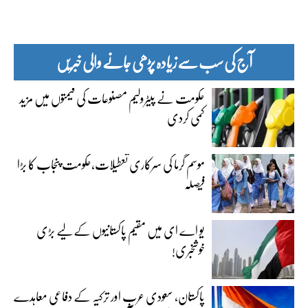
آج کی سب سے زیادہ پڑھی جانے والی خبریں
حکومت نے پیٹرولیم مصنوعات کی قیمتوں میں مزید
کمی کردی
موسم گرما کی سرکاری تعطیلات،حکومت پنجاب کا بڑا
فیصلہ
یو اے ای میں مقیم پاکستانیوں کے لیے بڑی
خوشخبری!
پاکستان، سعودی عرب اور ترکیہ کے دفاعی معاہدے