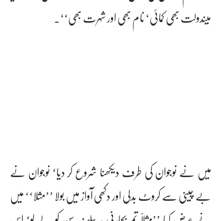
میںدولت بھی کمائی‘ نام بھی اور شہرت بھی‘‘۔
میں نے نوجوان کی طرف دیکھنا شروع کر دیا‘ نوجوان نے
بے چینی سے کروٹ بدلی اور دکھی آواز میں بولا ’’مثلا‘‘ میں
نے عرض کیا ’’مثلاً تم بجارنی ہرجلف سن کو لے لو‘ اس