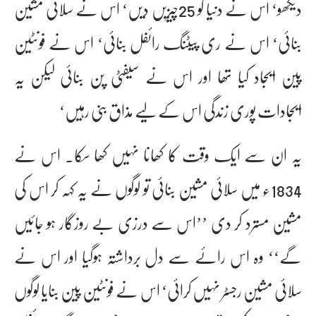
دیکھو‘ اس نے دنیا کو 25چیزیں دیں‘ اس نے سلائی مشین
بنائی‘ اس نے ری پیٹنگ رائفل بنائی‘ اس نے فونٹین
پین ایجاد کیا تھا اور اس نے سیفٹی پن بنائی لیکن یہ
ایجادات پوری زندگی اس کے لیے مذاق بنی رہیں‘
یہ ان سے ایک وقت کا کھانا نہیں کھا سکا۔ اس نے
1834ء میں سلائی مشین بنائی تو لوگوں نے یہ کہہ کر اس کی
مشین مسترد کر دی ’’اس سے درزی بے روزگار ہو جائیں
گے‘‘ وہ اس رائے سے دل برداشتہ ہوگیا اور اس نے
سلائی مشین رجسٹر نہیں کرائی‘ اس نے فونٹین پین بنایا لوگوں