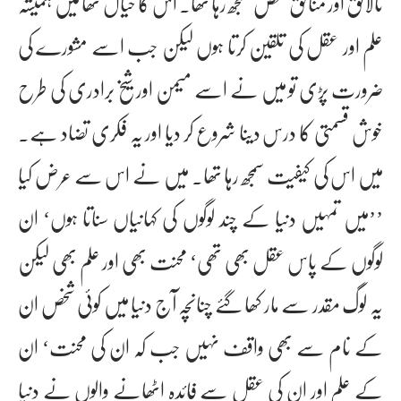
نالائق اور منافق شخص سمجھ رہا تھا۔ اس کا خیال تھا میں ہمیشہ
علم اور عقل کی تلقین کرتا ہوں لیکن جب اسے مشورے کی
ضرورت پڑی تو میں نے اسے میمن اور شیخ برادری کی طرح
خوش قسمتی کا درس دینا شروع کر دیا اور یہ فکری تضاد ہے۔
میں اس کی کیفیت سمجھ رہا تھا۔ میں نے اس سے عرض کیا
’’میں تمہیں دنیا کے چند لوگوں کی کہانیاں سناتا ہوں‘ ان
لوگوں کے پاس عقل بھی تھی‘ محنت بھی اور علم بھی لیکن
یہ لوگ مقدر سے مار کھا گئے چناںچہ آج دنیا میں کوئی شخص ان
کے نام سے بھی واقف نہیں جب کہ ان کی محنت‘ ان
کے علم اور ان کی عقل سے فائدہ اٹھانے والوں نے دنیا