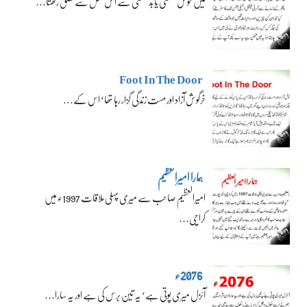
میں خوش قسمتی یا بدقسمتی سے اس نسل سے تعلق رکھتا…
Foot In The Door
خرگوش آزاد اور مست زندگی گزار رہا تھا‘ اس کے…
ہمارا امیرالعظیم
امیرالعظیم صاحب سے میری پہلی ملاقات 1997ء میں
کراچی…
2076ء
آئزل میری پوتی ہے‘ یہ تین برس کی ہے اور یہ سارا…