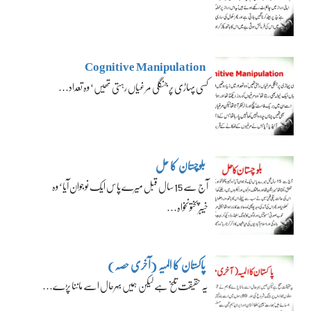
Cognitive Manipulation
کسی پہاڑی پر جنگلی مرغیاں رہتی تھیں‘ وہ تعداد…
بلوچستان کا حل
آج سے 15 سال قبل میرے پاس ایک نوجوان آیا‘ وہ
خیبرپختونخواہ…
پاکستان کا المیہ (آخری حصہ)
یہ حقیقت تلخ ہے لیکن ہمیں بہرحال اسے ماننا پڑے…