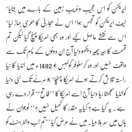
ایریکسن کو اس عجیب وغریب زمین کے بارے میں بتایا‘
لیف ایریکسن کو تجسس ہوا‘ اس نے بجارنی کا بحری جہاز لیا‘
اس سے نقشے حاصل کیے اور وہ بھی امریکا پہنچ گیا لیکن تم
قسمت کا ہیر پھیر دیکھو دنیا آج ان دونوں کے نام تک سے
واقف نہیں اور وہ کرسٹوفر کولمبس جو 1492ء میں انڈیا کا نیا
راستہ تلاش کرتے ہوئے امریکا پہنچا‘ جو مرنے تک نئی دنیا
کوانڈیا سمجھتا رہا دنیا آج اسے امریکا کا ’’فاتح‘‘ قرار دے رہی
ہے۔ یہ کیا ہے؟ کیایہ مقدر کا کھیل نہیں؟‘‘ نوجوان نے
ہاں میں سر ہلا دیا۔ میں نے عرض کیا ’’تم اب والٹر ہنٹ کو