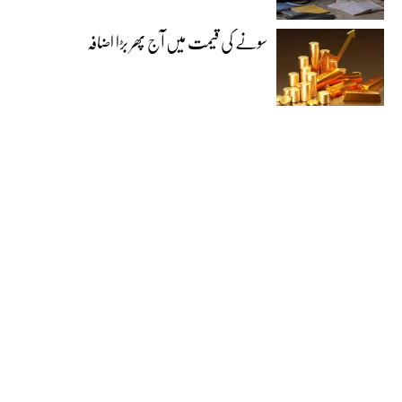
سونے کی قیمت میں آج پھر بڑا اضافہ