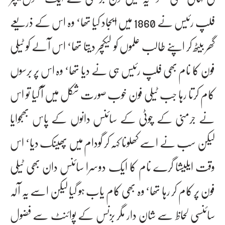
فلپ رئیس نے 1860 میں ایجاد کیا تھا‘ وہ اس کے ذریعے
گھر بیٹھ کر اپنے طالب علموں کو لیکچر دیتا تھا‘ اس آلے کو ٹیلی
فون کا نام بھی فلپ رئیس ہی نے دیا تھا‘ وہ اس پر برسوں
کام کرتا رہا جب ٹیلی فون خوب صورت شکل میں آ گیا تو اس
نے جرمنی کے چوٹی کے سائنس دانوں کے پاس بھجوایا
لیکن سب نے اسے کھلونا کہہ کر گودام میں پھینک دیا‘ اس
وقت ایلیشا گرے نام کا ایک دوسرا سائنس دان بھی ٹیلی
فون پر کام کر رہا تھا‘ وہ بھی کام یاب ہو گیا لیکن اسے یہ آلہ
سائنسی لحاظ سے شان دار مگر بزنس کے پوائنٹ سے فضول