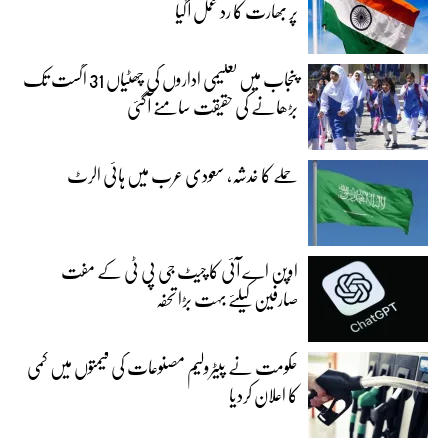
پر بھارت کا رد عمل آگیا
پنجاب میں تعلیمی اداروں کی چھٹیاں 31 اگست تک
بڑھانے کی حقیقت سامنے آگئی
حملے کا خدشہ، سعودی عرب میں ہائی الرٹ
اوپن اے آئی کا چیٹ جی پی ٹی کے مفت
صارفین کیلئے بہت بڑا تحفہ
حکومت نے پیٹرولیم مصنوعات کی قیمتوں میں کمی
کا اعلان کردیا