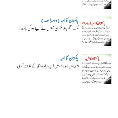
پاکستان کا المیہ (دوسرا حصہ)
سکندراعظم پہلا حکمران تھا جس نے اپنے دور کی زیادہ…
پاکستان کا المیہ
شاہ جہاں 1626ء میں اپنے والد جہانگیر کے خلاف آخری…