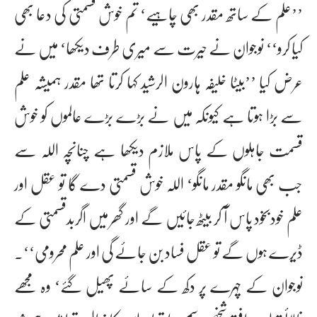
’’علم کے ساتھ مقدر بھی چاہیے‘ تم خوش قسمتی کی دعا بھی
کیا کرو‘‘ نوجوان نے حیرت سے میری طرف دیکھا‘ میں نے
عرض کیا ’’بیٹا خلیفہ ہارون الرشید کہا کرتا تھا مقدر ہمیشہ علم
سے بڑا ہوتا ہے کیوںکہ میں نے بڑے بڑے عالموں کو خوش
قسمت جاہلوں کے پاس ملازم دیکھا ہے چناںچہ اللہ سے
جب بھی مانگو مقدر مانگو‘ اللہ خوش قسمتی دے گا تو عقل اور
علم خودبخود پاس آ کر بیٹھ جائیں گے اور گھر میں اگربدقسمتی کے
ڈیرے ہوں گے تو عقل فساد بن جائے گی اور علم محرومی‘‘۔
نوجوان کے چہرے پر دکھ کے سائے پھیل گئے‘ وہ مجھے