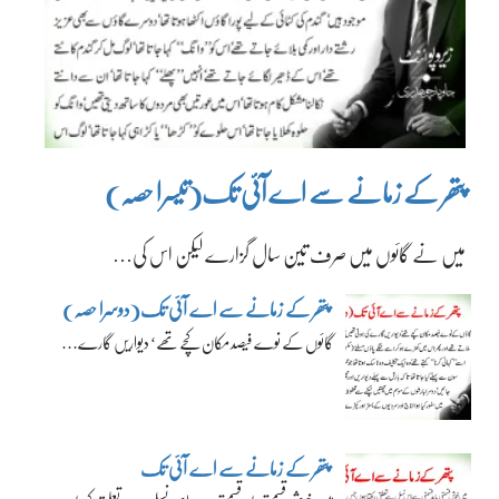
پتھر کے زمانے سے اے آئی تک(تیسرا حصہ)
میں نے گائوں میں صرف تین سال گزارے لیکن اس کی…
پتھر کے زمانے سے اے آئی تک(دوسرا حصہ)
گائوں کے نوے فیصد مکان کچے تھے‘ دیواریں گارے…
پتھر کے زمانے سے اے آئی تک