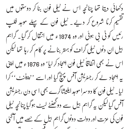
دکھائی دیتا تھا چناںچہ اس نے ٹیلی فون بنا کر دوستوں میں
تقسیم کرنا شروع کر دیے۔ ٹیلی فون کے پہلے موجد فلپ
رئیس کو ٹی بی ہوئی اور وہ 1874ء میں انتقال کر گیا۔ گراہم
بیل ان دنوں ٹیلی گراف کو بہتر بنانے پر کام کر رہا تھا لیکن
اس نے بھی اتفاقاً ٹیلی فون ایجاد کر لیا‘ وہ 1876ء میں اپنی
یہ ایجاد لے کر رجسٹریشن آفس پہنچ گیا اور اسے ’’پیٹنٹ‘‘ کرا
لیا۔ ٹیلی فون کا دوسرا موجد ایلیشا گرے بھی اسی دن رجسٹریشن
آفس گیا لیکن یہ گراہم بیل سے دو گھنٹے لیٹ ہو گیا چناںچہ ٹیلی
فون کی عزت اور دولت دونوں گراہم بیل کے حصے میں آ گئی