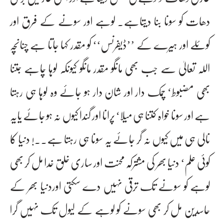
دھات کو سونا بنا دیتاہے۔ لوہے اور سونے کے فرق اور
کوئلے اور ہیرے کے ’’ڈیفرنس‘‘ کو مقدر کہا جاتا ہے چناںچہ
اللہ تعالیٰ سے جب بھی مانگو مقدر مانگو کیوںکہ لوہا چاہے جتنا
بھی مضبوط‘ چمک دار اور شان دار ہو جائے وہ لوہا ہی رہتا
ہے اور سونا خواہ کتنا ہی میلا‘ پرانا اور گندا کیوں نہ ہو جائے یایہ
نالی ہی میں کیوں نہ گر جائے یہ سونا ہی رہتا ہے۔۔! دنیا کا
کوئی علم‘ دنیا بھر کی مشترکہ محنت اور ساری خلق خدا مل کر بھی
لوہے کو سونے تک ترقی نہیں دے سکتی اوردنیا بھر کے
حاسدین مل کر بھی سونے کو لوہے کے لیول تک نہیں گرا