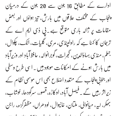
ادارے کے مطابق 16 جون سے 20 جون کے درمیان
پنجاب کے مختلف علاقوں میں بارش، تیز ہواؤں اور بعض
مقامات پر ژالہ باری متوقع ہے۔پی ڈی ایم اے کے
ترجمان کا کہنا ہے کہ راولپنڈی، مری، گلیات، اٹک، چکوال،
جہلم، منڈی بہاؤالدین، گجرات، گوجرانوالہ، حافظ آباد اور وزیرآباد
میں بارش ہونے کے امکانات موجود ہیں۔ اسی طرح وسطی
اور جنوبی پنجاب کے متعدد اضلاع بھی اس موسمی نظام کے
زیر اثر رہیں گے۔فیصل آباد، اوکاڑہ، قصور، سرگودھا، خوشاب،
بھکر، لیہ، میانوالی، ملتان، خانیوال، لودھراں، مظفرگڑھ، راجن