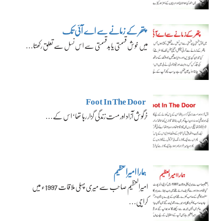
پتھر کے زمانے سے اے آئی تک
میں خوش قسمتی یا بدقسمتی سے اس نسل سے تعلق رکھتا…
Foot In The Door
خرگوش آزاد اور مست زندگی گزار رہا تھا‘ اس کے…
ہمارا امیرالعظیم
امیرالعظیم صاحب سے میری پہلی ملاقات 1997ء میں
کراچی…