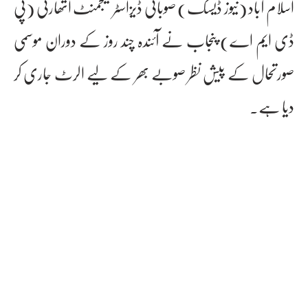
اسلام آباد (نیوز ڈیسک) صوبائی ڈیزاسٹر مینجمنٹ اتھارٹی (پی
ڈی ایم اے) پنجاب نے آئندہ چند روز کے دوران موسمی
صورتحال کے پیش نظر صوبے بھر کے لیے الرٹ جاری کر
دیا ہے۔