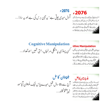
2076ء
آئزل میری پوتی ہے‘ یہ تین برس کی ہے اور یہ سارا…
Cognitive Manipulation
کسی پہاڑی پر جنگلی مرغیاں رہتی تھیں‘ وہ تعداد…
بلوچستان کا حل
آج سے 15 سال قبل میرے پاس ایک نوجوان آیا‘ وہ
خیبرپختونخواہ…