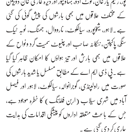
پور، رحیم یار خان، کوٹ ادو، بہاولپور اور ڈیرہ غازی خان ڈویژن
کے مختلف علاقوں میں بھی بارشوں کی پیش گوئی کی گئی
ہے۔لاہور، شیخوپورہ، سیالکوٹ، نارووال، جھنگ، ٹوبہ ٹیک
سنگھ، پاکپتن، ننکانہ صاحب اور چنیوٹ سمیت گرد و نواح کے
علاقوں میں بھی بارش اور تیز ہواؤں کا امکان ظاہر کیا گیا
ہے۔پی ڈی ایم اے کے مطابق مسلسل یا شدید بارشوں کی
صورت میں راولپنڈی، گوجرانوالہ، سیالکوٹ، لاہور اور فیصل
آباد میں شہری سیلاب (اربن فلڈنگ) کا خطرہ موجود ہے،
جس کے باعث متعلقہ اداروں کو پیشگی اقدامات کی ہدایت
جاری کر دی گئی ہے۔