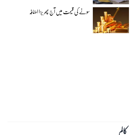
سونے کی قیمت میں آج پھر بڑا اضافہ
کالم