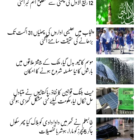
12 ربیع الاول کی چھٹی سے متعلق اہم خبر آگئی
پنجاب میں تعلیمی اداروں کی چھٹیاں 31 اگست تک
بڑھانے کی حقیقت سامنے آگئی
موسم کا تیور بدل گیا، ملک کے بیشتر علاقوں میں
بارشوں کا نیا سلسلہ شروع ہونے کا امکان
نیٹ بلنگ قوانین کا نفاذ ،پاکستانیوں نے متبادل
حل نکال لیا،حکومت کیلئے نئی مشکل کھڑی ہوگئی
طالبعلم نے گھر میں دادا دادی کو ہلاک کیا پھر سکول
جاکر 5ٹیچرز کو مارا، ہوشربا تفصیلات