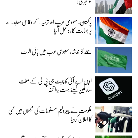
خوشخبری!
پاکستان، سعودی عرب اور ترکیہ کے دفاعی معاہدے
پر بھارت کا رد عمل آگیا
حملے کا خدشہ، سعودی عرب میں ہائی الرٹ
اوپن اے آئی کا چیٹ جی پی ٹی کے مفت
صارفین کیلئے بہت بڑا تحفہ
حکومت نے پیٹرولیم مصنوعات کی قیمتوں میں کمی
کا اعلان کردیا