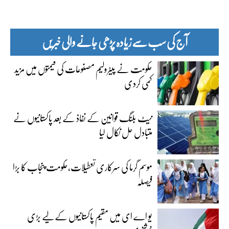
آج کی سب سے زیادہ پڑھی جانے والی خبریں
حکومت نے پیٹرولیم مصنوعات کی قیمتوں میں مزید
کمی کردی
نیٹ بلنگ قوانین کے نفاذ کے بعد پاکستانیوں نے
متبادل حل نکال لیا
موسم گرما کی سرکاری تعطیلات،حکومت پنجاب کا بڑا
فیصلہ
یو اے ای میں مقیم پاکستانیوں کے لیے بڑی