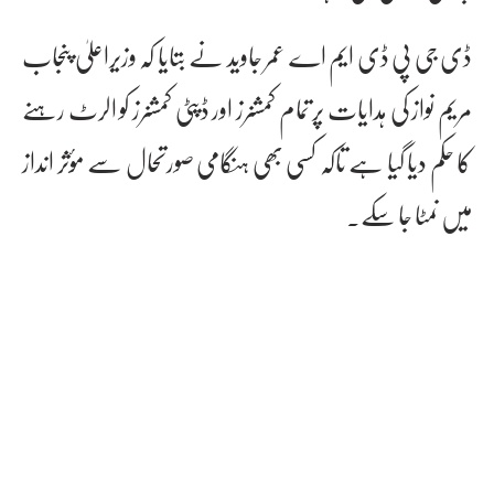
ڈی جی پی ڈی ایم اے عمر جاوید نے بتایا کہ وزیراعلیٰ پنجاب
مریم نواز کی ہدایات پر تمام کمشنرز اور ڈپٹی کمشنرز کو الرٹ رہنے
کا حکم دیا گیا ہے تاکہ کسی بھی ہنگامی صورتحال سے مؤثر انداز
میں نمٹا جا سکے۔