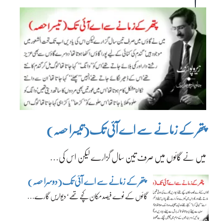
پتھر کے زمانے سے اے آئی تک(تیسرا حصہ)
میں نے گائوں میں صرف تین سال گزارے لیکن اس کی…
پتھر کے زمانے سے اے آئی تک(دوسرا حصہ)
گائوں کے نوے فیصد مکان کچے تھے‘ دیواریں گارے…