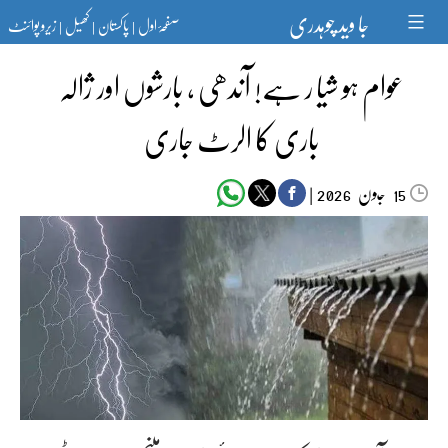
Ski
جا وید چوہدری
صفحۂ اول
پاکستان
کھیل
زیرو پوائنٹ
t
|
|
|
conten
عوام ہو شیا ر ہے! آندھی ، بارشوں اور ژالہ
باری کا الرٹ جاری
جون‬‮
|
2026
15