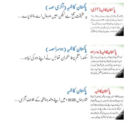
پاکستان کا المیہ (آخری حصہ)
یہ حقیقت تلخ ہے لیکن ہمیں بہرحال اسے ماننا پڑے…
پاکستان کا المیہ (دوسرا حصہ)
سکندراعظم پہلا حکمران تھا جس نے اپنے دور کی زیادہ…
پاکستان کا المیہ
شاہ جہاں 1626ء میں اپنے والد جہانگیر کے خلاف آخری…