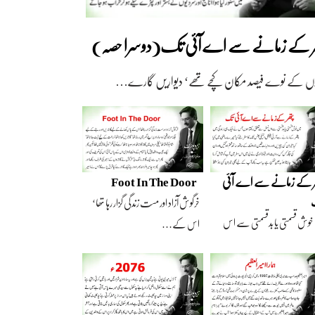
ھر کے زمانے سے اے آئی تک(دوسرا حصہ)
وں کے نوے فیصد مکان کچے تھے‘ دیواریں گارے…
ر کے زمانے سے اے آئی
Foot In The Door
خرگوش آزاد اور مست زندگی گزار رہا تھا‘
خوش قسمتی یا بدقسمتی سے اس
اس کے…
سے تعلق رکھتا…