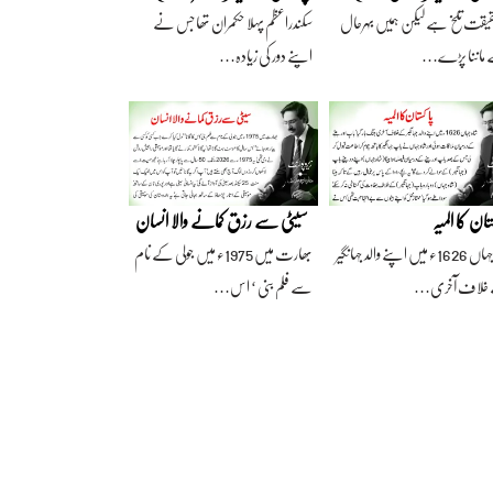
قیقت تلخ ہے لیکن ہمیں بہرحال
سکندراعظم پہلا حکمران تھا جس نے
 ماننا پڑے…
اپنے دور کی زیادہ…
تان کا المیہ
سیٹی سے رزق کمانے والا انسان
شاہ جہاں 1626ء میں اپنے والد جہانگیر
بھارت میں 1975ء میں جولی کے نام
خلاف آخری…
سے فلم بنی ‘ اس…