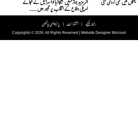
 قیمتوں میں کمی کردی گئی
اگر مزید جہازنہیں بھیجاگیا تو اسرائیل کے بجائے
امریکی دفاع کے انتخاب پر مجبور ہوں ...
رابطہ کیجئے
اشتہارات
پرائیویسی پالیسی
|
|
Copyrights © 2026. All Rights Reserved |
Website Designer
Microsol