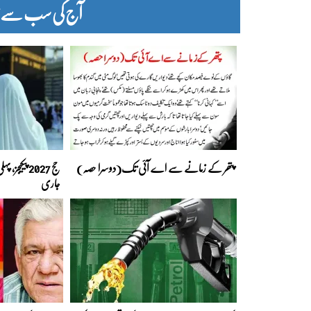
آج کی سب سے زیا
پتھر کے زمانے سے اے آئی تک(دوسرا حصہ)
حج 2027 پیک
جاری