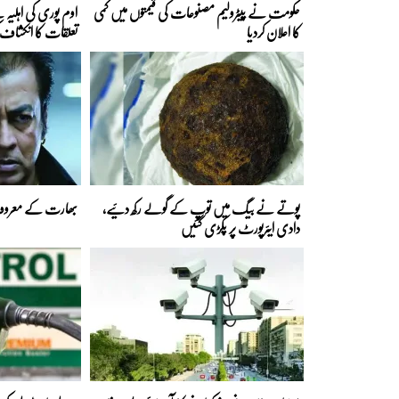
حکومت نے پیٹرولیم مصنوعات کی قیمتوں میں کمی
اوم پوری کی اہلیہ
کا اعلان کردیا
تعلقات کا انکشاف ک
پوتے نے بیگ میں توپ کے گولے رکھ دئیے،
بھارت کے معروف 
دادی ایئرپورٹ پر پکڑی گئیں