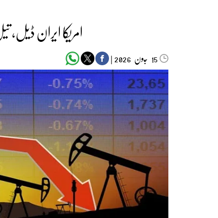
امریکا ایران ڈیل، ت
جون‬‮
|
2026
15