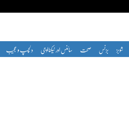
شوبز
بزنس
صحت
سائنس اور ٹیکنالوجی
دلچسپ و عجیب