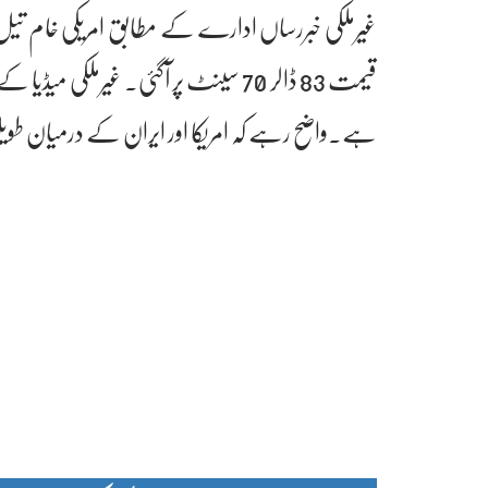
ہے۔واضح رہے کہ امریکا اور ایران کے درمیان طویل