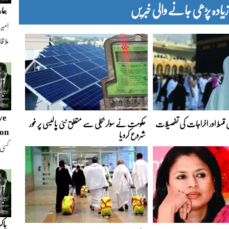
دہ پڑھی جانے والی خبریں
ہمار
امیر
ملاقات 1997ء
ve
یجز، پہلی قسط اور اخراجات کی تفصیلات
حکومت نے سولر بجلی سے متعلق نئی پالیسی پر غور
ion
شروع کردیا
کسی 
تھیں
پاک