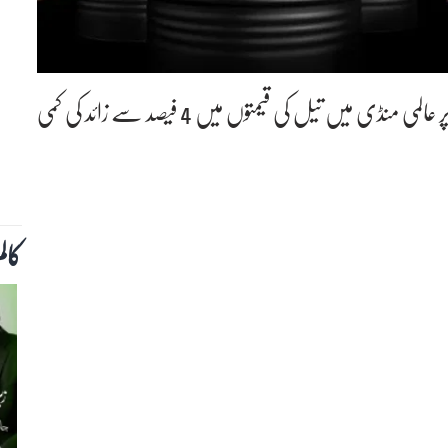
واشنگٹن (این این آئی)امریکا ایران ڈیل کی خبروں پر عالمی منڈی میں تیل کی قیمتوں میں 4 فیصد سے زائد کی کمی
کال