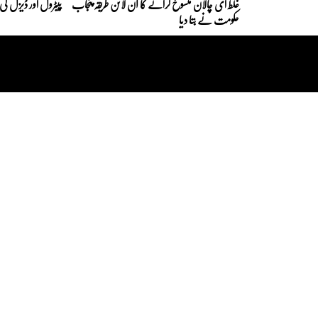
غلط ای چالان منسوخ کرانے کا آن لائن طریقہ پنجاب
پیٹرول اور ڈیزل کی
حکومت نے بتا دیا