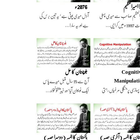
ا امیرالعظیم
2076ء
العظیم صاحب سے میری پہلی
آئزل میری پوتی ہے‘ یہ تین برس کی
 میں کراچی…
ہے اور یہ سارا…
Cogniti
بلوچستان کا حل
Manipulat
آج سے 15 سال قبل میرے پاس
پہاڑی پر جنگلی مرغیاں رہتی
ایک نوجوان آیا‘ وہ خیبرپختونخواہ…
‘ وہ تعداد…
ستان کا المیہ (آخری حصہ)
پاکستان کا المیہ (دوسرا حصہ)