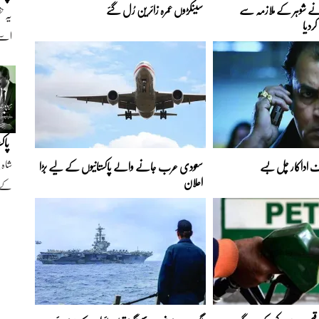
 نے شوہر کے ملازمہ سے
سینکڑوں عمرہ زائرین رُل گئے
یہ ح
ردیا
اسے
پاکس
اداکار چل بسے
سعودی عرب جانے والے پاکستانیوں کے لیے بڑا
اعلان
کے 