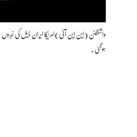
ہوگئی۔