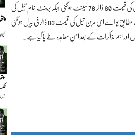
غیرملکی خبررساں ادارے کے مطابق امریکی خام تیل کی قیمت 80 ڈالر 76 سینٹ ہوگئی جبکہ برینٹ خام تیل کی
پت
قیمت 83 ڈالر 70 سینٹ پر آگئی۔ غیرملکی میڈیا کے مطابق یو اے ای مربن تیل کی قیمت 83 ڈالر فی بیرل ہوگئی
 اور اہم مذاکرات کے بعد امن معاہدہ طے پا گیا ہے۔
گائ
پتھ
تک
میں 
نسل 