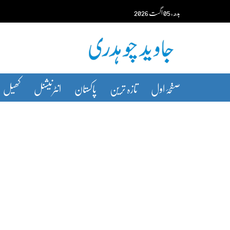
Ski
بدھ‬‮
،
05
اگست‬‮
2026
t
conten
صفحۂ اول
تازہ ترین
پاکستان
انٹرنیشنل
کھیل