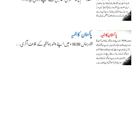
پاکستان کا المیہ
شاہ جہاں 1626ء میں اپنے والد جہانگیر کے خلاف آخری…