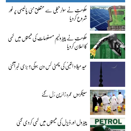
حکومت نے سولر بجلی سے متعلق نئی پالیسی پر غور
شروع کردیا
حکومت نے پیٹرولیم مصنوعات کی قیمتوں میں کمی
کا اعلان کردیا
عید میلاد النبیؐ کی چھٹی کس دن ہوگی؟ بڑی خبر آگئی
سینکڑوں عمرہ زائرین رُل گئے
پیٹرول اور ڈیزل کی قیمتوں میں کمی کردی گئی