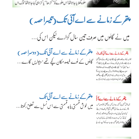
پتھر کے زمانے سے اے آئی تک(تیسرا حصہ)
میں نے گائوں میں صرف تین سال گزارے لیکن اس کی…
پتھر کے زمانے سے اے آئی تک(دوسرا حصہ)
گائوں کے نوے فیصد مکان کچے تھے‘ دیواریں گارے…
پتھر کے زمانے سے اے آئی تک
میں خوش قسمتی یا بدقسمتی سے اس نسل سے تعلق رکھتا…