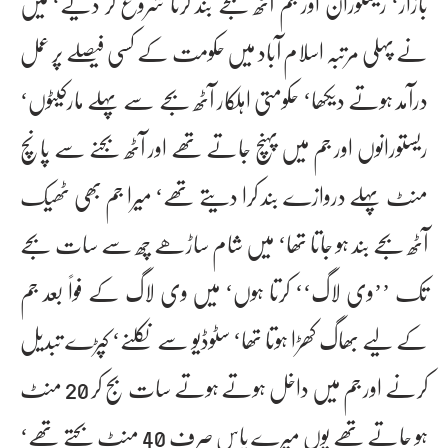
بازار‘ ریستوران اور جم آٹھ بجے بند کرنا شروع کر دیے‘ میں
نے پہلی مرتبہ اسلام آباد میں حکومت کے کسی فیصلے پر عمل
درآمد ہوتے دیکھا‘ حکومتی اہلکار آٹھ بجے سے پہلے مارکیٹوں‘
ریستورانوں اور جم میں پہنچ جاتے تھے اور آٹھ بجنے سے پانچ
منٹ پہلے دروازے بند کرا دیتے تھے‘ میرا جم بھی ٹھیک
آٹھ بجے بند ہو جاتا تھا‘ میں شام ساڑھے چھ سے سات بجے
تک ’’وی لاگ‘‘ کرتا ہوں‘ میں وی لاگ کے فواً بعد جم
کے لیے بھاگ کھڑا ہوتا تھا‘ سٹوڈیو سے نکلنے‘ کپڑے تبدیل
کرنے اور جم میں داخل ہوتے ہوتے سات بج کر 20 منٹ
ہو جاتے تھے یوں میرے پاس صرف 40 منٹ بچتے تھے‘