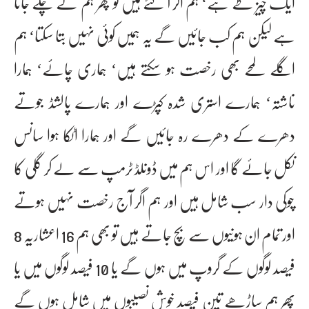
ایک چیز طے ہے‘ ہم اگر آ گئے ہیں تو پھر ہم نے چلے جانا
ہے لیکن ہم کب جائیں گے یہ ہمیں کوئی نہیں بتا سکتا‘ ہم
اگلے لمحے بھی رخصت ہو سکتے ہیں‘ ہماری چائے‘ ہمارا
ناشتہ‘ ہمارے استری شدہ کپڑے اور ہمارے پالشڈ جوتے
دھرے کے دھرے رہ جائیں گے اور ہمارا اٹکا ہوا سانس
نکل جائے گا اور اس ہم میں ڈونلڈ ٹرمپ سے لے کر گلی کا
چوکی دار سب شامل ہیں اور ہم اگر آج رخصت نہیں ہوتے
اور تمام ان ہونیوں سے بچ جاتے ہیں تو بھی ہم 16 اعشاریہ 8
فیصد لوگوں کے گروپ میں ہوں گے یا 10 فیصد لوگوں میں یا
پھر ہم ساڑھے تین فیصد خوش نصیبوں میں شامل ہوں گے