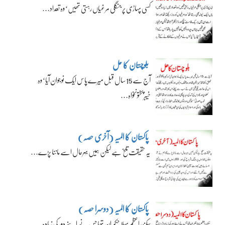
کسی پہاڑی پر جنگلی مرغیاں رہتی تھیں‘ وہ تعداد…
بلوچستان کا حل
آج سے 15 سال قبل میرے پاس ایک نوجوان آیا‘ وہ
خیبرپختونخواہ…
پاکستان کا المیہ (آخری حصہ)
یہ حقیقت تلخ ہے لیکن ہمیں بہرحال اسے ماننا پڑے…
پاکستان کا المیہ (دوسرا حصہ)
سکندراعظم پہلا حکمران تھا جس نے اپنے دور کی زیادہ…