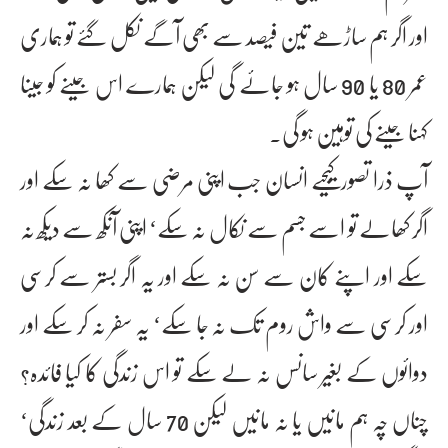
اور اگر ہم ساڑھے تین فیصد سے بھی آگے نکل گئے تو ہماری
عمر 80 یا 90 سال ہو جائے گی لیکن ہمارے اس جینے کو جینا
کہنا جینے کی توہین ہو گی۔
آپ ذرا تصور کیجیے انسان جب اپنی مرضی سے کھا نہ سکے اور
اگر کھالے تو اسے جسم سے نکال نہ سکے‘ اپنی آنکھ سے دیکھ نہ
سکے اور اپنے کان سے سن نہ سکے اور یہ اگر بستر سے کرسی
اور کرسی سے واش روم تک نہ جا سکے‘ یہ سفر نہ کر سکے اور
دوائوں کے بغیر سانس نہ لے سکے تو اس زندگی کا کیا فائدہ؟
چناں چہ ہم مانیں یا نہ مانیں لیکن 70 سال کے بعد زندگی‘