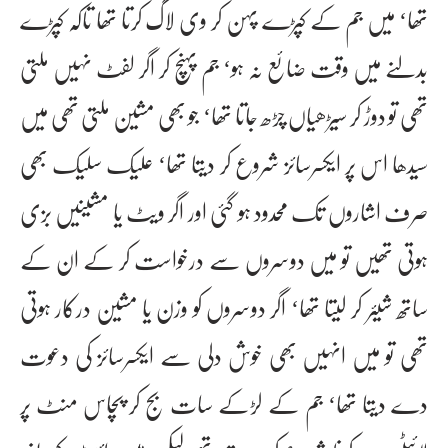
تھا‘ میں جم کے کپڑے پہن کر وی لاگ کرتا تھا تاکہ کپڑے
بدلنے میں وقت ضائع نہ ہو‘ جم پہنچ کر اگر لفٹ نہیں ملتی
تھی تو دوڑ کر سیڑھیاں چڑھ جاتا تھا‘ جو بھی مشین ملتی تھی میں
سیدھا اس پر ایکسرسائز شروع کر دیتا تھا‘ علیک سلیک بھی
صرف اشاروں تک محدود ہو گئی اور اگر ویٹ یا مشینیں بزی
ہوتی تھیں تو میں دوسروں سے درخواست کر کے ان کے
ساتھ شیئر کر لیتا تھا‘ اگر دوسروں کو وزن یا مشین درکار ہوتی
تھی تو میں انہیں بھی خوش دلی سے ایکسرسائز کی دعوت
دے دیتا تھا‘ جم کے لڑکے سات بج کر پچاس منٹ پر