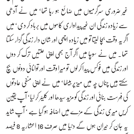
غیر ضروری سرگرمیوں میں ضائع ہو رہا تھا‘ میں نے آدھی
سے زیادہ زندگی ان غیر پیداواری کاموں میں برباد کر دی‘ میں
اگر یہ وقت بچا لیتا تو میں زیادہ اچھی اور شان دار زندگی گزار سکتا
تھا۔ میں نے سوچا میں اگر آج بھی اپنی علتیں ترک کر دوں
اور زندگی میں فوکس پیدا کر لوں تو میرا وقت اور توانائی دونوں بچ
سکتے ہیں چناں چہ میں میز پر بیٹھا‘ میں نے اپنی منفی عادتوں
کی فہرست بنائی اور زندگی کو مزید سیدھا اور کلیئر کر لیا‘ آپ یقین
کریں میری زندگی کے مزے میں اضافہ ہو گیا ہے ‘ آپ شاید
یہ جان کر حیران ہوں گے دنیا میں صرف 16 اعشاریہ 8 فیصد