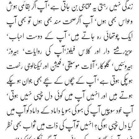
زندگی نہیں رہتی یہ محتاجی بن جاتی ہے‘ آپ اگر بقائمی ہوش
وحواس بھی ہوں‘ آپ اگرصحت مند بھی ہوں تو بھی آپ
ایک چوتھائی رہ جاتے ہیں‘ آپ کے دوست احباب‘
عزیزرشتے دار اور کلاس فیلوز‘آپ کی روایات‘ ہیروز‘
ہیروئنیں‘ گلوکار‘ آلات موسیقی‘ فیشن اور ٹیکنالوجی رخصت
ہو چکی ہوتی ہے‘ آپ کے بچوں کے بچے بھی جوان ہو چکے
ہوتے ہیں اور انہیں آپ میں کوئی دل چسپی نہیں ہوتی‘
آپ خود سوچیں آپ کی بہو کی بہو یا داماد کے داماد کو آپ میں
کیا دل چسپی ہو گی؟ انہیں تو آپ کی ذات میں ثواب بھی نظر