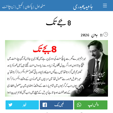
Ski
جا وید چوہدری
صفحۂ اول
پاکستان
کھیل
زیرو پوائنٹ
t
|
|
|
conten
8 بجے تک
جون‬‮
2026
11
واٹس ایپ
فیس بک
ٹویٹر