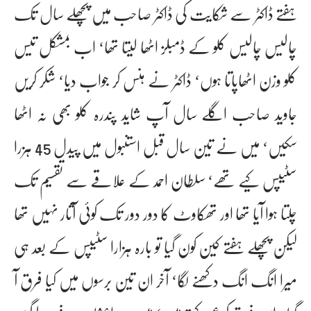
ہفتے ڈاکٹر سے شکایت کی ڈاکٹر صاحب میں پچھلے سال تک
چالیس چالیس کلو کے ڈمبلز اٹھا لیتا تھا‘ اب بمشکل تیس
کلو وزن اٹھاپاتا ہوں‘ ڈاکٹر نے ہنس کر جواب دیا‘ شکر کریں
جاوید صاحب اگلے سال آپ شاید پندرہ کلو بھی نہ اٹھا
سکیں‘ میں نے تین سال قبل استنبول میں پیدل 45 ہزرا
سٹیپس کیے تھے‘ سلطان احمد کے علاقے سے تقسیم تک
چلتا ہوا آیا تھا اور تھکاوٹ کا دور دور تک کوئی آثار نہیں تھا
لیکن پچھلے ہفتے کین کون گیا تو بارہ ہزارا سٹیپس کے بعد ہی
میرا انگ انگ دکھنے لگا‘ آخر ان تین برسوں میں کیا فرق آ