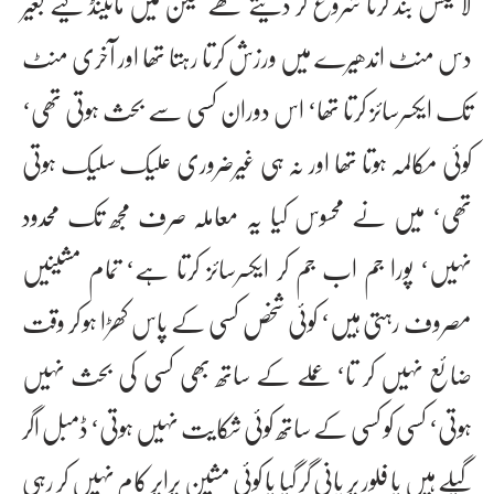
لائیٹس بند کرنا شروع کر دیتے تھے لیکن میں مائینڈ کیے بغیر
دس منٹ اندھیرے میں ورزش کرتا رہتا تھا اور آخری منٹ
تک ایکسرسائز کرتا تھا‘ اس دوران کسی سے بحث ہوتی تھی‘
کوئی مکالمہ ہوتا تھا اور نہ ہی غیرضروری علیک سلیک ہوتی
تھی‘ میں نے محسوس کیا یہ معاملہ صرف مجھ تک محدود
نہیں‘ پورا جم اب جم کر ایکسرسائز کرتا ہے‘ تمام مشینیں
مصروف رہتی ہیں‘ کوئی شخص کسی کے پاس کھڑا ہو کر وقت
ضائع نہیں کر تا‘ عملے کے ساتھ بھی کسی کی بحث نہیں
ہوتی‘ کسی کو کسی کے ساتھ کوئی شکایت نہیں ہوتی‘ ڈمبل اگر
گیلے ہیں یا فلور پر پانی گر گیا یا کوئی مشین پراپر کام نہیں کر رہی