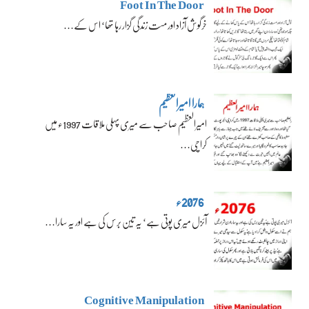
Foot In The Door
خرگوش آزاد اور مست زندگی گزار رہا تھا‘ اس کے…
ہمارا امیرالعظیم
امیرالعظیم صاحب سے میری پہلی ملاقات 1997ء میں
کراچی…
2076ء
آئزل میری پوتی ہے‘ یہ تین برس کی ہے اور یہ سارا…
Cognitive Manipulation