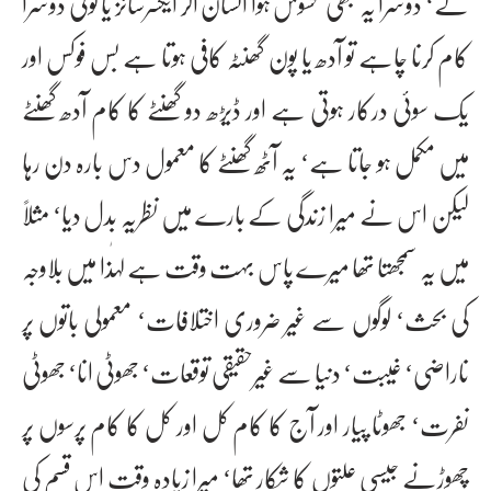
گے‘ دوسرا یہ بھی محسوس ہوا انسان اگر ایکسرسائز یا کوئی دوسرا
کام کرنا چاہے تو آدھ یا پون گھنٹہ کافی ہوتا ہے بس فوکس اور
یک سوئی درکار ہوتی ہے اور ڈیڑھ دو گھنٹے کا کام آدھ گھنٹے
میں مکمل ہو جاتا ہے‘ یہ آٹھ گھنٹے کا معمول دس بارہ دن رہا
لیکن اس نے میرا زندگی کے بارے میں نظریہ بدل دیا‘ مثلاً
میں یہ سمجھتا تھا میرے پاس بہت وقت ہے لہٰذا میں بلاوجہ
کی بحث‘ لوگوں سے غیر ضروری اختلافات‘ معمولی باتوں پر
ناراضی‘ غیبت‘ دنیا سے غیرحقیقی توقعات‘ جھوٹی انا‘ جھوٹی
نفرت‘ جھوٹا پیار اور آج کا کام کل اور کل کا کام پرسوں پر
چھوڑنے جیسی علتوں کا شکار تھا‘ میرا زیادہ وقت اس قسم کی