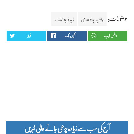
موضوعات:
جاوید چودھری
زیرو پوائنٹ
واٹس ایپ
فیس بک
ٹویٹر
آج کی سب سے زیادہ پڑھی جانے والی خبریں