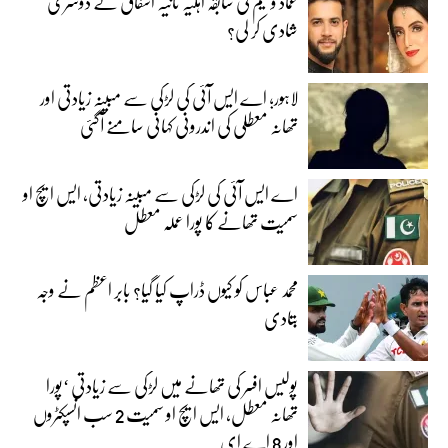
عماد وسیم کی سابقہ اہلیہ ثانیہ اشفاق نے دوسری
شادی کر لی؟
لاہور؛ اے ایس آئی کی لڑکی سے مبینہ زیادتی اور
تھانہ معطلی کی اندرونی کہانی سامنے آگئی
اے ایس آئی کی لڑکی سے مبینہ زیادتی، ایس ایچ او
سمیت تھانے کا پورا عملہ معطل
محمد عباس کو کیوں ڈراپ کیا گیا؟ بابر اعظم نے وجہ
بتادی
پولیس افسر کی تھانے میں لڑکی سے زیادتی ‘پورا
تھانہ معطل، ایس ایچ او سمیت 2 سب انسپکٹروں
اور 8 اے ای...