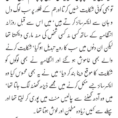
تو بھی کوئی شکایت نہیں کر تا اورجم کے فلور پر سب لوگ دل
و جان سے ایکسرسائز کر تے ہیں‘ میں اس سے قبل روزانہ
انتظامیہ کے ساتھ کسی نہ کسی شخص کی منہ ماری دیکھتا تھا
لیکن ان دنوں میں سب کا رویہ تبدیل ہو گیا‘ شکایت کرنے
والے بھی خاموش ہو گئے اور انتظامیہ نے بھی لوگوں کو
شکایت کا موقع دینا بند کر دیا‘ میں نے یہ بھی محسوس کیا وہ
ایکسرسائز جسے مکمل کرنے میں مجھے ڈیڑھ گھنٹہ لگ جاتا تھا‘
میں وہ آدھ گھنٹے سے چالیس منٹ میں پوری کر لیتا تھا اور
پہلے سے کہیں زیادہ مطمئن اور خوش ہوتا تھا۔