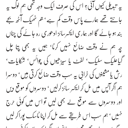
یہ تبدیلی کیوں آئی؟ اس کی صرف ایک وجہ تھی ہم لوگ یہ
جانتے تھے ہمارے پاس وقت کم ہے‘ جم ٹھیک آٹھ بجے
بند ہو جائے گا اور ہماری ایکسرسائز ادھوری رہ جائے گی چناں
چہ ہم نے وقت ضائع نہیں کرنا‘ ہمیں یہ بھی پتا چل
گیاعلیک سلیک‘ لفٹ یا سیڑھیوں کی چوائس‘ شکایات‘
رش یا مشینوں کی خرابی یہ سب وقت ضائع کرتی ہیں‘ دوسرا
ہم اگر آپس میں مل کر ایکسر سائز کرلیں‘ دوسروں کو موقع دیں
اور دوسروں سے موقع لے بھی لیں تو اس میں کوئی حرج
نہیں‘ ہم سب اس طریقے سے مل کر اپنا ٹاسک پورا کر لیں