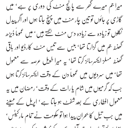
میرا جم میرے گھر سے پانچ منٹ کی دوری پر ہے‘ میں
گاڑی پر جائوں تو تین چار منٹ میں پہنچ جاتا ہوں اور اگر پیدل
نکلوں تو زیادہ سے زیادہ دس منٹ لگتے ہیں‘ میں عموماً ڈیڑھ
گھنٹہ جم میں گزارتا تھا‘ بیس سے تیس منٹ کارڈیو اور باقی
گھنٹہ مسلز ایکسرسائز کرتا تھا‘ یہ میرا طویل عرصہ سے معمول
تھا‘ میں سردیوں میں عموماً دن کے وقت ایکسرسائز کرتا ہوں
جب کہ گرمیوں میں شام یا رات کے وقت‘ رمضان میں یہ
معمول افطاری کے بعد شفٹ ہو جاتا ہے‘ اپریل کے مہینے
میں جب تیل کا بحران پیدا ہوا تو حکومت نے تمام مارکیٹس‘