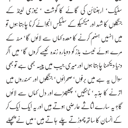
سٹیک‘ ارجنٹائن کی گائے کا گوشت ‘ نیوزی لینڈ کے
جنگلوں کا شہد اور میکسیکو کے سٹیکس انجوائے کرنا چاہتا ہوں تو
میں انہیں ہضم کرنے کا معدہ کہاں سے لائوں گا‘ منہ کے
مرے ہوئے ٹیسٹ بڈز کو دوبارہ زندہ کیسے کروں گا‘ میں اگر
دنیا دیکھنا چاہتا ہوں اور میری جیب میں پیسہ بھی ہے تو بھی
سوال یہ ہے میں برفوں‘ صحرائوں‘ جنگلوں اور سمندروں میں
اترنے کا جذبہ‘ ٹانگیں‘ پھیپھڑے اور دل کہاں سے لائوں
گا؟ یہ سارے اثاثے عارضی ہوتے ہیں اور یہ ایک ایک کر
کے انسان کا ساتھ چھوڑتے چلے جاتے ہیں‘ میں نے پچھلے