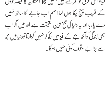
گیا؟ اس فرق کو عمر کہتے ہیں‘ میں 16 اعشاریہ 8 فیصد لوگوں
کے قریب پہنچ چکا ہوں لہٰذا جسم اب جذبے کا ساتھ نہیں
دے پا رہا اور یہ دنیا کی تلخ ترین حقیقت ہے اور میں اگر اب
بھی زندگی کو آٹھ بجے کے فیز میں رکھ کر نہیں گزارتا تودنیا میں مجھ
سے بڑا بے وقوف کوئی نہیں ہوگا۔