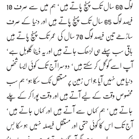
لوگ 60 سال تک پہنچ پاتے ہیں‘ ہم میں سے صرف 10
فیصد لوگ 65 سال تک پہنچ پاتے ہیں اور دنیا کے صرف
ساڑھے تین فیصد لوگ 70 سال کی عمر تک پہنچ پاتے ہیں
باقی سب پہلے ہی لڑھک جاتے ہیں اور یہ ڈیٹا گلوبل ہے‘
آپ اسے گوگل کر سکتے ہیں‘ دوسرا آج تک کوئی ایسا شخص
دنیا میں نہیں آیا جو اس زمین پر مستقل ٹک سکا ہو‘ ہم سب
مخصوص وقت کے لیے آتے ہیں اور وقت پورا کر کے چلے
جاتے ہیں‘ ہم کہاں سے آتے ہیں اور کہاں جاتے ہیں‘
آج تک اس کا کوئی حتمی اور مستقل فیصلہ نہیں ہو سکا بس