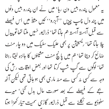
یہ معمول پندرہ بیس دن رہا‘ میں نے ان پندرہ بیس دنوں
میں چند دل چسپ چیزیں ’’آبزرو‘‘ کیں مثلاً میں اس فیصلے
سے قبل آہستہ آہستہ جم جاتا تھا‘ ڈرائیور نہیں ملتا تھا تو پیدل
چلا جاتا تھا‘ ریسیپشن پر بھی علیک سلیک میں دو چار منٹ
ضائع کر دیتا تھا‘ جم میں پانچ منٹ مشینوں کا جائزہ لیتا رہتا
تھا‘ لوگوں سے گپ شپ کرتا تھا اور بعض اوقات رش کی
وجہ سے کسی نہ کسی سے منہ ماری بھی ہو جاتی تھی لیکن آٹھ
بجے کے فیصلے کے بعد صورت حال بدل گئی‘ میرے
سٹوڈیو سے نکلنے سے قبل ڈرائیور گاڑی سمیت تیار کھڑا ہوتا