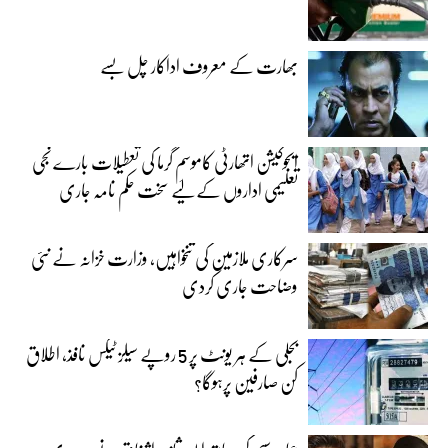
بھارت کے معروف اداکار چل بسے
ایجوکیشن اتھارٹی کاموسمِ گرما کی تعطیلات بارے نجی
تعلیمی اداروں کے لیے سخت حکم نامہ جاری
سرکاری ملازمین کی تنخواہیں، وزارت خزانہ نے نئی
وضاحت جاری کردی
بجلی کے ہر یونٹ پر 5 روپے سیلز ٹیکس نافذ، اطلاق
کن صارفین پرہوگا؟