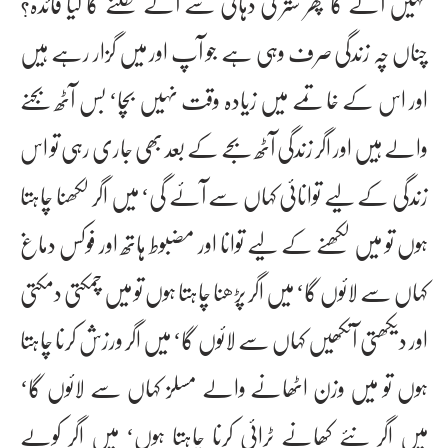
نہیں آئے گا پھر ستر کی دہائی سے آگے نکلنے کا کیا فائدہ؟
چناں چہ زندگی صرف وہی ہے جو آپ اور میں گزار رہے ہیں
اور اس کے خاتمے میں زیادہ وقت نہیں بچا‘ بس آٹھ بجنے
والے ہیں اور اگر زندگی آٹھ بجے کے بعد بھی جاری رہی تو اس
زندگی کے لیے توانائی کہاں سے آئے گی‘ میں اگر لکھنا چاہتا
ہوں تو میں لکھنے کے لیے توانا اور مضبوط ہاتھ اور فوکس دماغ
کہاں سے لائوں گا‘ میں اگر پڑھنا چاہتا ہوں تو میں چمکتی دمکتی
اور دیکھتی آنکھیں کہاں سے لائوں گا‘ میں اگر ورزش کرنا چاہتا
ہوں تو میں وزن اٹھانے والے مسلز کہاں سے لائوں گا‘
میں اگر نئے کھانے ٹرائی کرنا چاہتا ہوں‘ میں اگر کوبے