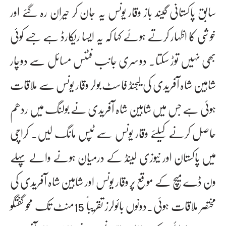
سابق پاکستانی گیند باز وقار یونس یہ جان کر حیران رہ گئے اور
خوشی کا اظہار کرتے ہوئے کہا کہ یہ ایسا ریکارڈ ہے جسے کوئی
بھی نہیں توڑ سکتا۔ دوسری جانب فٹنس مسائل سے دوچار
شاہین شاہ آفریدی کی لیجنڈ فاسٹ بولر وقار یونس سے ملاقات
ہوئی ہے جس میں شاہین شاہ آفریدی نے بولنگ میں ردھم
حاصل کرنے کیلئے وقار یونس سے ٹِپس مانگ لیں۔ کراچی
میں پاکستان اور نیوزی لینڈ کے درمیان ہونے والے پہلے
ون ڈے میچ کے موقع پر وقار یونس اور شاہین شاہ آفریدی کی
مختصر ملاقات ہوئی۔دونوں بائولرز تقریباً 15منٹ تک محو گفتگو