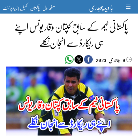
Ski
جا وید چوہدری
صفحۂ اول
پاکستان
کھیل
زیرو پوائنٹ
t
|
|
|
conten
پاکستانی ٹیم کے سابق کپتان وقار یونس اپنے
ہی ریکارڈ سے انجان نکلے
جنوری‬‮
|
2023
9