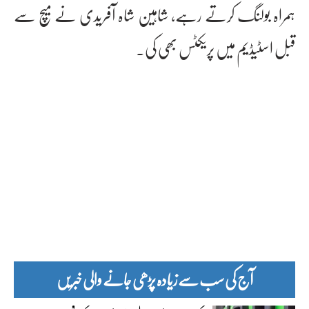
ہمراہ بولنگ کرتے رہے، شاہین شاہ آفریدی نے میچ سے
قبل اسٹیڈیم میں پریکٹس بھی کی۔
آج کی سب سے زیادہ پڑھی جانے والی خبریں