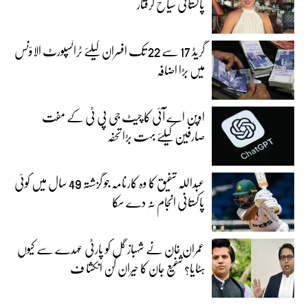
پاکستانی سیاح گرفتار
گریڈ 17 سے 22 تک افسران کیلئے ٹرانسپورٹ الاؤنس
میں بڑا اضافہ
اوپن اے آئی کا چیٹ جی پی ٹی کے مفت
صارفین کیلئے بہت بڑا تحفہ
عبداللہ شفیق کا وہ کارنامہ جو گزشتہ 49 سال میں کوئی
پاکستانی انجام نہ دے سکا
عمران خان نے شہباز گل کو پارٹی عہدے سے کیوں
ہٹایا؟ شفیع جان کا حیران کن انکشا ف