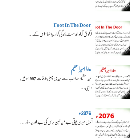
Foot In The Door
خرگوش آزاد اور مست زندگی گزار رہا تھا‘ اس کے…
ہمارا امیرالعظیم
امیرالعظیم صاحب سے میری پہلی ملاقات 1997ء میں
کراچی…
2076ء
آئزل میری پوتی ہے‘ یہ تین برس کی ہے اور یہ سارا…