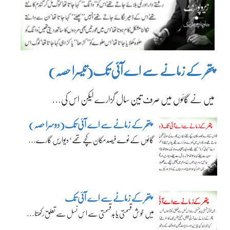
پتھر کے زمانے سے اے آئی تک(تیسرا حصہ)
میں نے گائوں میں صرف تین سال گزارے لیکن اس کی…
پتھر کے زمانے سے اے آئی تک(دوسرا حصہ)
گائوں کے نوے فیصد مکان کچے تھے‘ دیواریں گارے…
پتھر کے زمانے سے اے آئی تک
میں خوش قسمتی یا بدقسمتی سے اس نسل سے تعلق رکھتا…