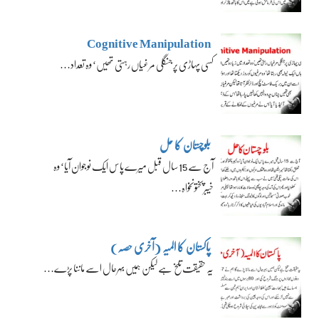
Cognitive Manipulation
کسی پہاڑی پر جنگلی مرغیاں رہتی تھیں‘ وہ تعداد…
بلوچستان کا حل
آج سے 15 سال قبل میرے پاس ایک نوجوان آیا‘ وہ
خیبرپختونخواہ…
پاکستان کا المیہ (آخری حصہ)
یہ حقیقت تلخ ہے لیکن ہمیں بہرحال اسے ماننا پڑے…