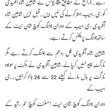
رہے۔ ذرائع کے مطابق وقاریونس نے شاہین شاہ آفریدی
کو ری رہیب بہتر کرنے کی ٹپس دیں۔قبل ازیں شاہین شاہ
آفریدی ری ہیب کے دوران بولنگ کوچ شان ٹیٹ کے
ساتھ بولنگ پریکٹس کرتے رہے،
شاہین شاہ آفریدی فل ردھم سے بولنگ کرتے رہے مگر
ٹارگٹ اچیو نہیں کرپائے، شاہین آفریدی نے وکٹ پر موجود
ٹارگٹ پر بال مارنے کیلئے 22 سے 24 بالز کرائیں۔ری
ہیب کے
دوران بولنگ کوچ شان ٹیٹ اسسٹنٹ کوچ عمر رشید کے