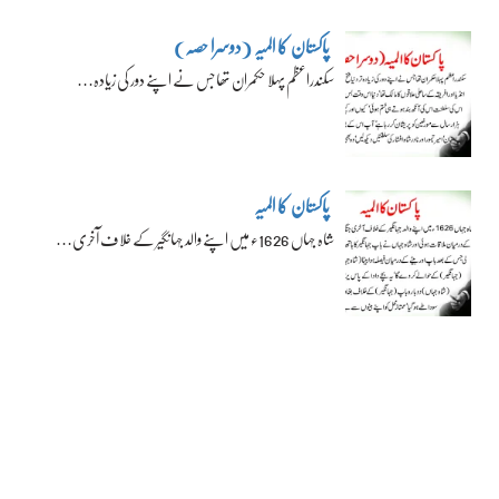
پاکستان کا المیہ (دوسرا حصہ)
سکندراعظم پہلا حکمران تھا جس نے اپنے دور کی زیادہ…
پاکستان کا المیہ
شاہ جہاں 1626ء میں اپنے والد جہانگیر کے خلاف آخری…