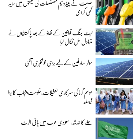
حکومت نے پیٹرولیم مصنوعات کی قیمتوں میں مزید
کمی کردی
نیٹ بلنگ قوانین کے نفاذ کے بعد پاکستانیوں نے
متبادل حل نکال لیا
سولر صارفین کے لیے بڑی خوشخبری آگئی
موسم گرما کی سرکاری تعطیلات،حکومت پنجاب کا بڑا
فیصلہ
حملے کا خدشہ، سعودی عرب میں ہائی الرٹ