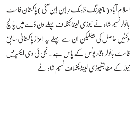
اسلام آباد (مانیٹرنگ ڈیسک/این این آئی)پاکستان فاسٹ
بائولر نسیم شاہ نے نیوزی لینڈ کیخلاف پہلے ون ڈے میں پانچ
وکٹیں حاصل کی ہیںلیکن ان سے پہلے یہ اعزاز پاکستانی سابق
فاسٹ بائولر وقار یونس کے پاس ہے ۔ نجی ٹی وی ایکسپریس
نیوز کے مطابقنیوزی لینڈ کیخلاف نسیم شاہ نے