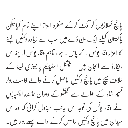
پانچ کھلاڑیوں کو آؤٹ کرکے منفرد اعزاز اپنے نام کیالیکن
پاکستان کیلئے ایک ون ڈے میں سب سے زیادہ وکٹیں لینے
کا اعزاز وقار یونس کے پاس ہے ، تاہم وقار یونس اپنے اس
ریکارڈ سے انجان ہیں ۔ نیشنل اسٹیڈیم پر نیوزی لینڈ کے
خلاف میچ میں پانچ وکٹیں حاصل کرنے والے فاسٹ بولر
نسیم شاہ کے حوالے سے گفتگو کے دوران نمائندہ ایکسپریس
نے وقار یونس کی توجہ اس جانب مبذول کرائی کہ وہ اس
میدان میں پانچ وکٹیں حاصل کرنے والے پہلے بولر ہیں۔