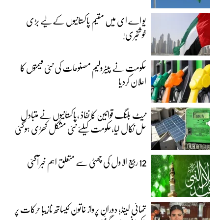
یو اے ای میں مقیم پاکستانیوں کے لیے بڑی
خوشخبری!
حکومت نے پیٹرولیم مصنوعات کی نئی قیمتوں کا
اعلان کردیا
نیٹ بلنگ قوانین کا نفاذ ،پاکستانیوں نے متبادل
حل نکال لیا،حکومت کیلئے نئی مشکل کھڑی ہوگئی
12 ربیع الاول کی چھٹی سے متعلق اہم خبر آگئی
تھائی لینڈ؛ دورانِ پرواز خاتون کیساتھ نازیبا حرکات پر