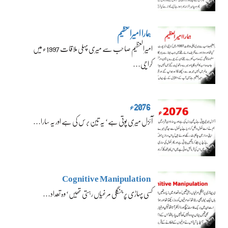
ہمارا امیرالعظیم
امیرالعظیم صاحب سے میری پہلی ملاقات 1997ء میں
کراچی…
2076ء
آئزل میری پوتی ہے‘ یہ تین برس کی ہے اور یہ سارا…
Cognitive Manipulation
کسی پہاڑی پر جنگلی مرغیاں رہتی تھیں‘ وہ تعداد…