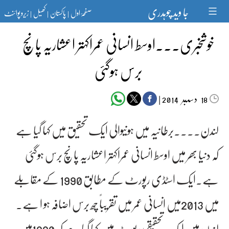
Ski
جا وید چوہدری
صفحۂ اول
پاکستان
کھیل
زیرو پوائنٹ
t
|
|
|
conten
خوشخبری۔۔۔اوسط انسانی عمراکہتر اعشاریہ پانچ
برس ہوگئی
دسمبر‬‮
|
2014
18
لندن۔۔۔۔برطانیہ میں ہونیوالی ایک تحقیق میں کہا گیا ہے
کہ دنیا بھر میں اوسط انسانی عمراکہتر اعشاریہ پانچ برس ہوگئی
ہے۔ایک اسٹڈی رپورٹ کے مطابق 1990 کے مقابلے
میں 2013میں انسانی عمر میں تقریباً چھ برس اضافہ ہو ا ہے۔
لندن میں ایک تحقیقی رپورٹ میں کہا گیا ہے کہ 1990میں