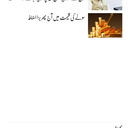
سونے کی قیمت میں آج پھر بڑا اضافہ