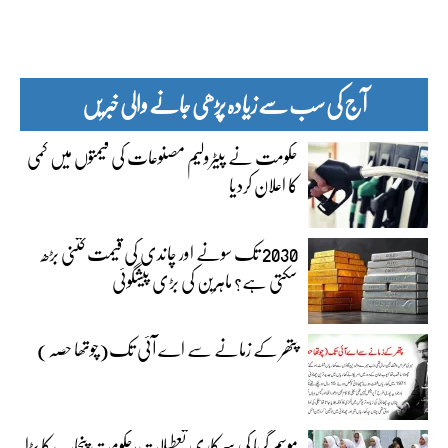
آج کی سب سے زیادہ پڑھی جانے والی خبریں
حکومت نے پیٹرولیم مصنوعات کی قیمتوں میں کمی
کا اعلان کردیا
2030 تک سونے اور چاندی کی قیمت کتنی بڑھ
سکتی ہے؟ ماہرین کی بڑی پیشگوئی
پتھر کے زمانے سے اے آئی تک(چوتھا حصہ)
موسم گرما کی سرکاری تعطیلات،حکومت پنجاب کا بڑا