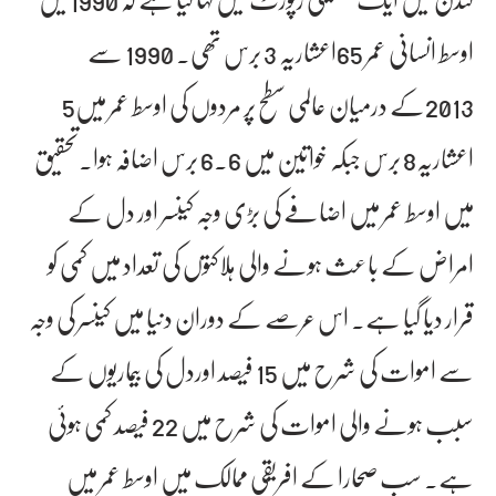
اوسط انسانی عمر 65اعشاریہ 3 برس تھی۔ 1990 سے
2013کے درمیان عالمی سطح پر مردوں کی اوسط عمر میں5
اعشاریہ8 برس جبکہ خواتین میں 6.6 برس اضافہ ہوا۔تحقیق
میں اوسط عمر میں اضافے کی بڑی وجہ کینسر اور دل کے
امراض کے باعث ہونے والی ہلاکتوں کی تعداد میں کمی کو
قرار دیا گیا ہے۔ اس عرصے کے دوران دنیا میں کینسر کی وجہ
سے اموات کی شرح میں 15 فیصد اوردل کی بیماریوں کے
سبب ہونے والی اموات کی شرح میں 22 فیصد کمی ہوئی
ہے۔ سب صحارا کے افریقی ممالک میں اوسط عمر میں