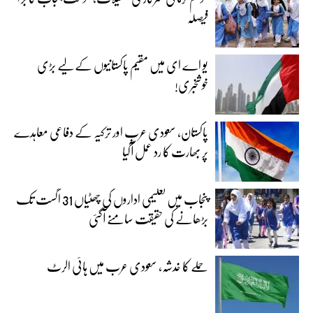
فیصلہ
یو اے ای میں مقیم پاکستانیوں کے لیے بڑی
خوشخبری!
پاکستان، سعودی عرب اور ترکیہ کے دفاعی معاہدے
پر بھارت کا رد عمل آگیا
پنجاب میں تعلیمی اداروں کی چھٹیاں 31 اگست تک
بڑھانے کی حقیقت سامنے آگئی
حملے کا خدشہ، سعودی عرب میں ہائی الرٹ