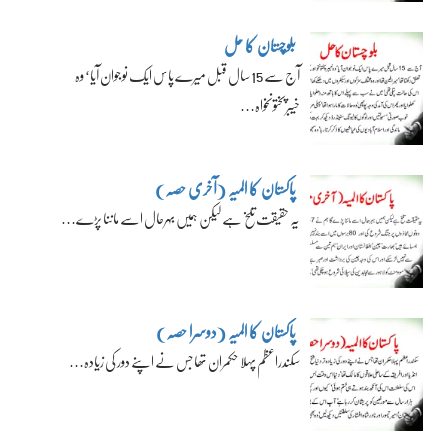
بلوچستان کا حل
آج سے 15 سال قبل میرے پاس ایک نوجوان آیا‘ وہ
خیبرپختونخواہ…
پاکستان کا المیہ (آخری حصہ)
یہ حقیقت تلخ ہے لیکن ہمیں بہرحال اسے ماننا پڑے…
پاکستان کا المیہ (دوسرا حصہ)
سکندراعظم پہلا حکمران تھا جس نے اپنے دور کی زیادہ…