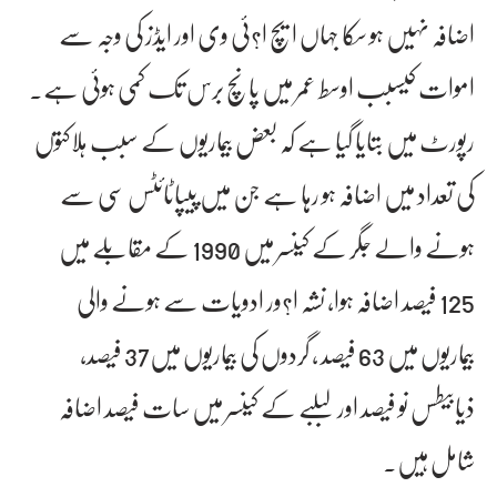
اضافہ نہیں ہو سکا جہاں ایچ ا?ئی وی اور ایڈز کی وجہ سے
اموات کیسبب اوسط عمر میں پانچ برس تک کمی ہوئی ہے۔
رپورٹ میں بتایا گیا ہے کہ بعض بیماریوں کے سبب ہلاکتوں
کی تعداد میں اضافہ ہو رہا ہے جن میں پیپاٹائٹس سی سے
ہونے والے جگر کے کینسر میں 1990 کے مقابلے میں
125 فیصد اضافہ ہوا، نشہ ا?ور ادویات سے ہونے والی
بیماریوں میں 63 فیصد ، گردوں کی بیماریوں میں37 فیصد،
ذیابیطس نو فیصد اور لبلبے کے کینسر میں سات فیصد اضافہ
شامل ہیں۔