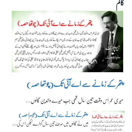
کالم
پتھر کے زمانے سے اے آئی تک(چوتھا حصہ)
میری عمر اس وقت تین سال تھی جب میرے والدین گائوں…
پتھر کے زمانے سے اے آئی تک(تیسرا حصہ)
میں نے گائوں میں صرف تین سال گزارے لیکن اس کی…