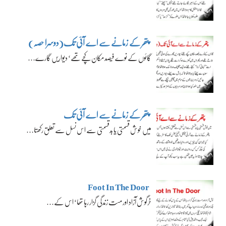
پتھر کے زمانے سے اے آئی تک(دوسرا حصہ)
گائوں کے نوے فیصد مکان کچے تھے‘ دیواریں گارے…
پتھر کے زمانے سے اے آئی تک
میں خوش قسمتی یا بدقسمتی سے اس نسل سے تعلق رکھتا…
Foot In The Door
خرگوش آزاد اور مست زندگی گزار رہا تھا‘ اس کے…