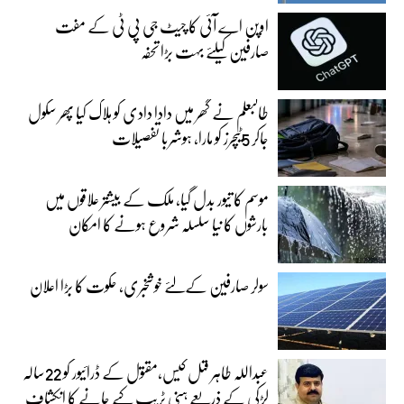
اوپن اے آئی کا چیٹ جی پی ٹی کے مفت
صارفین کیلئے بہت بڑا تحفہ
طالبعلم نے گھر میں دادا دادی کو ہلاک کیا پھر سکول
جاکر 5ٹیچرز کو مارا، ہوشربا تفصیلات
موسم کا تیور بدل گیا، ملک کے بیشتر علاقوں میں
بارشوں کا نیا سلسلہ شروع ہونے کا امکان
سولر صارفین کےلئے خوشخبری، حکوت کا بڑا اعلان
عبداللہ طاہر قتل کیس،مقتول کے ڈرائیور کو 22سالہ
لڑکی کے ذریعے ہنی ٹریپ کیے جانے کا انکشاف