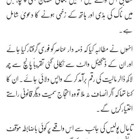
میں ناک کی ہڈی اور ہاتھ کے زخمی ہونے کا دعویٰ شامل
ہے۔
انہوں نے مطالبہ کیا کہ ذمہ دار عناصر کو فوری گرفتار کیا جائے
اور ان کے ڈیجیٹل والٹ سے نکالی گئی تقریباً پانچ سے چھ
لاکھ ڈالر مالیت کی رقم برآمد کر کے واپس دلائی جائے۔ ان کا
کہنا تھا کہ اگر انصاف نہ ملا تو وہ احتجاج سمیت دیگر قانونی راستے
اختیار کریں گے۔
تاحال پولیس کی جانب سے اس واقعے پر کوئی باضابطہ مؤقف