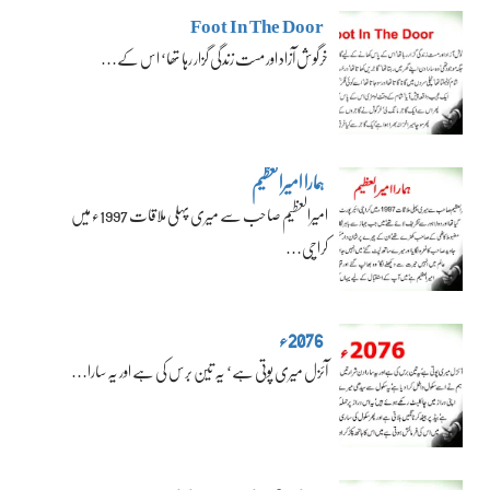
Foot In The Door
خرگوش آزاد اور مست زندگی گزار رہا تھا‘ اس کے…
ہمارا امیرالعظیم
امیرالعظیم صاحب سے میری پہلی ملاقات 1997ء میں
کراچی…
2076ء
آئزل میری پوتی ہے‘ یہ تین برس کی ہے اور یہ سارا…