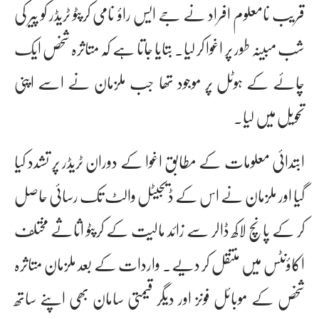
قریب نامعلوم افراد نے جے ایس راؤ نامی کرپٹو ٹریڈر کو پیر کی
شب مبینہ طور پر اغوا کر لیا۔ بتایا جاتا ہے کہ متاثرہ شخص ایک
چائے کے ہوٹل پر موجود تھا جب ملزمان نے اسے اپنی
تحویل میں لیا۔
ابتدائی معلومات کے مطابق اغوا کے دوران ٹریڈر پر تشدد کیا
گیا اور ملزمان نے اس کے ڈیجیٹل والٹ تک رسائی حاصل
کر کے پانچ لاکھ ڈالر سے زائد مالیت کے کرپٹو اثاثے مختلف
اکاؤنٹس میں منتقل کر دیے۔ واردات کے بعد ملزمان متاثرہ
شخص کے موبائل فونز اور دیگر قیمتی سامان بھی اپنے ساتھ