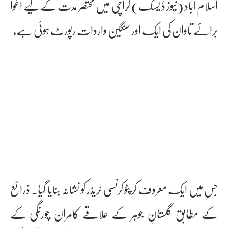
اسلام آباد (نیوز ڈ یسک) کراچی میں مختصر مدت کے لیے اغوا
برائے تاوان کی ایک اور سنگین واردات رپورٹ ہوئی ہے،
جس میں ایک معروف کرپٹو کرنسی ٹریڈر کو نشانہ بنایا گیا۔ ذرائع
کے مطابق گلستانِ جوہر کے علاقے کامران چورنگی کے