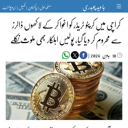
Ski
جا وید چوہدری
صفحۂ اول
پاکستان
کھیل
زیرو پوائنٹ
t
|
|
|
conten
کراچی میں کرپٹو ٹریڈر کو اغوا کر کے لاکھوں ڈالرز
سے محروم کر دیا گیا، پولیس اہلکار بھی ملوث نکلے
جون‬‮
|
2026
18