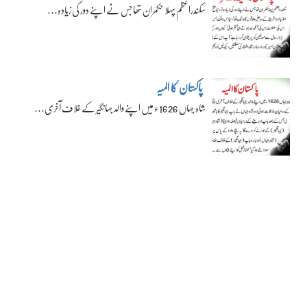
سکندراعظم پہلا حکمران تھا جس نے اپنے دور کی زیادہ…
پاکستان کا المیہ
شاہ جہاں 1626ء میں اپنے والد جہانگیر کے خلاف آخری…