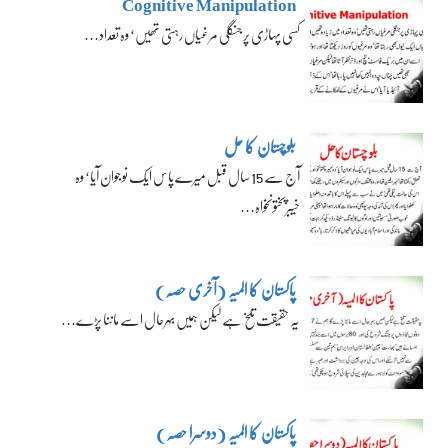
Cognitive Manipulation
کسی پہاڑی پر جنگلی مرغیاں رہتی تھیں‘ وہ تعداد…
بلوچستان کا حل
آج سے 15 سال قبل میرے پاس ایک نوجوان آیا‘ وہ
خیبرپختونخواہ…
پاکستان کا المیہ (آخری حصہ)
یہ حقیقت تلخ ہے لیکن ہمیں بہرحال اسے ماننا پڑے…
پاکستان کا المیہ (دوسرا حصہ)