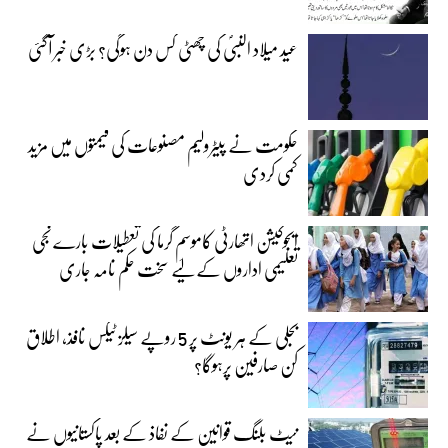
عید میلاد النبیؐ کی چھٹی کس دن ہوگی؟ بڑی خبر آگئی
حکومت نے پیٹرولیم مصنوعات کی قیمتوں میں مزید
کمی کردی
ایجوکیشن اتھارٹی کاموسمِ گرما کی تعطیلات بارے نجی
تعلیمی اداروں کے لیے سخت حکم نامہ جاری
بجلی کے ہر یونٹ پر 5 روپے سیلز ٹیکس نافذ، اطلاق
کن صارفین پرہوگا؟
نیٹ بلنگ قوانین کے نفاذ کے بعد پاکستانیوں نے