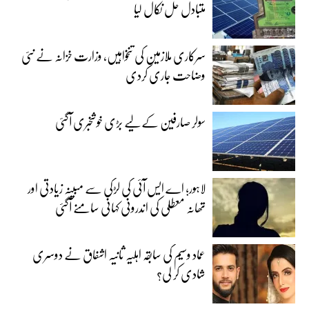
متبادل حل نکال لیا
سرکاری ملازمین کی تنخواہیں، وزارت خزانہ نے نئی
وضاحت جاری کردی
سولر صارفین کے لیے بڑی خوشخبری آگئی
لاہور؛ اے ایس آئی کی لڑکی سے مبینہ زیادتی اور
تھانہ معطلی کی اندرونی کہانی سامنے آگئی
عماد وسیم کی سابقہ اہلیہ ثانیہ اشفاق نے دوسری
شادی کر لی؟