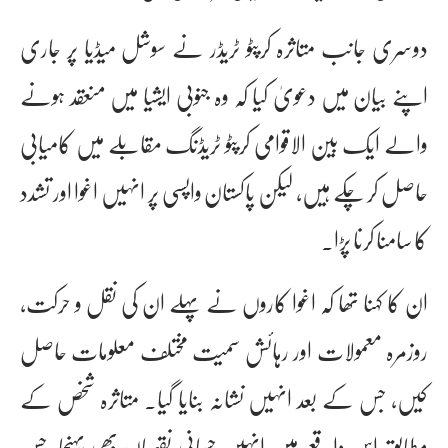
دوسری جانب متاثرہ کرپٹو ٹریڈر نے سوشل میڈیا پر جاری
اپنے بیان میں دعویٰ کیا کہ وہ جنوبی ایشیا میں منعقد ہونے
والے ایک بین الاقوامی کرپٹو ٹریڈنگ مقابلے میں کامیابی
حاصل کر چکے ہیں، لیکن پاکستان واپسی پر انہیں اغوا اور تشدد
کا سامنا کرنا پڑا۔
ان کا کہنا تھا کہ اغوا کاروں نے پہلے ان کی نقل و حرکت،
روزمرہ معمولات اور رہائش سمیت مختلف معلومات حاصل
کیں، جس کے بعد انہیں نشانہ بنایا گیا۔ متاثرہ شخص کے
مطابق اس واقعے میں انہیں جسمانی نقصان بھی پہنچا، جس