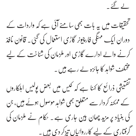
لے گئے۔
تحقیقات میں یہ بات بھی سامنے آئی ہے کہ واردات کے
دوران ایک مہنگی فارچیونر گاڑی استعمال کی گئی۔ قانون نافذ
کرنے والے ادارے گاڑی اور ملزمان کی شناخت کے لیے
مختلف شواہد کا جائزہ لے رہے ہیں۔
تفتیشی ذرائع کا کہنا ہے کہ کیس میں بعض پولیس اہلکاروں
کے ممکنہ کردار سے متعلق بھی شواہد موصول ہوئے ہیں، جن
کی بنیاد پر مزید چھان بین جاری ہے۔ حکام نے ملزمان کی
گرفتاری کے لیے کارروائیاں تیز کر دی ہیں۔