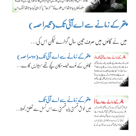
پتھر کے زمانے سے اے آئی تک(تیسرا حصہ)
میں نے گائوں میں صرف تین سال گزارے لیکن اس کی…
پتھر کے زمانے سے اے آئی تک(دوسرا حصہ)
گائوں کے نوے فیصد مکان کچے تھے‘ دیواریں گارے…
پتھر کے زمانے سے اے آئی تک
میں خوش قسمتی یا بدقسمتی سے اس نسل سے تعلق رکھتا…