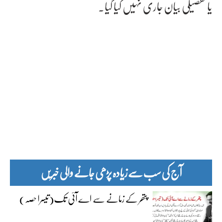
یا تفصیلی بیان جاری نہیں کیا گیا۔
آج کی سب سے زیادہ پڑھی جانے والی خبریں
پتھر کے زمانے سے اے آئی تک(تیسرا حصہ)