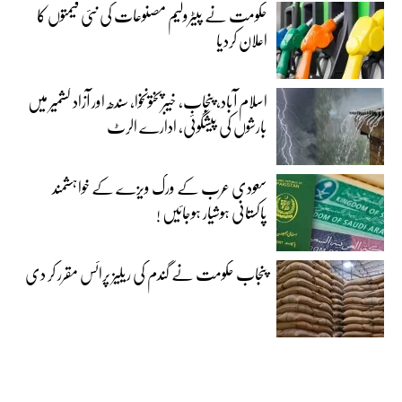
حکومت نے پیٹرولیم مصنوعات کی نئی قیمتوں کا
اعلان کردیا
اسلام آباد، پنجاب، خیبرپختونخوا، سندھ اور آزاد کشمیر میں
بارشوں کی پیشگوئی، ادارے الرٹ
سعودی عرب کے ورک ویزے کے خواہشمند
پاکستانی ہوشیار ہوجائیں !
پنجاب حکومت نے گندم کی ریلیز پرائس مقرر کر دی‎