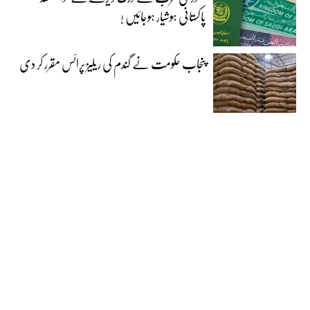
پاکستانی ہوشیار ہوجائیں !
پنجاب حکومت نے گندم کی ریلیز پرائس مقرر کر دی‎