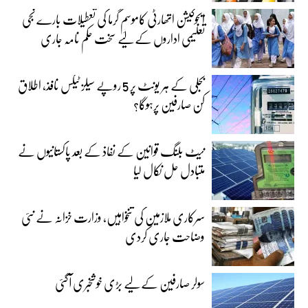
ایجوکیشن اتھارٹی کاموسمِ گرما کی تعطیلات بارے نجی
تعلیمی اداروں کے لیے سخت حکم نامہ جاری
بجلی کے ہر یونٹ پر 5 روپے سیلز ٹیکس نافذ، اطلاق
کن صارفین پرہوگا؟
نیٹ بلنگ قوانین کے نفاذ کے بعد پاکستانیوں نے
متبادل حل نکال لیا
سرکاری ملازمین کی تنخواہیں، وزارت خزانہ نے نئی
وضاحت جاری کردی
سولر صارفین کے لیے بڑی خوشخبری آگئی