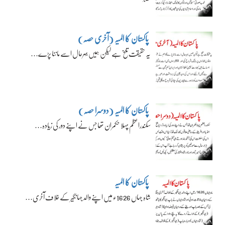
پاکستان کا المیہ (آخری حصہ)
یہ حقیقت تلخ ہے لیکن ہمیں بہرحال اسے ماننا پڑے…
پاکستان کا المیہ (دوسرا حصہ)
سکندراعظم پہلا حکمران تھا جس نے اپنے دور کی زیادہ…
پاکستان کا المیہ
شاہ جہاں 1626ء میں اپنے والد جہانگیر کے خلاف آخری…