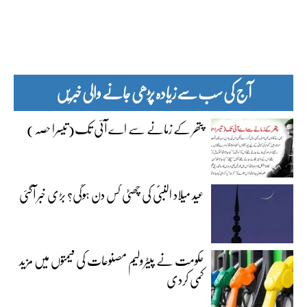
آج کی سب سے زیادہ پڑھی جانے والی خبریں
پتھر کے زمانے سے اے آئی تک(تیسرا حصہ)
عید میلاد النبیؐ کی چھٹی کس دن ہوگی؟ بڑی خبر آگئی
حکومت نے پیٹرولیم مصنوعات کی قیمتوں میں مزید
کمی کردی