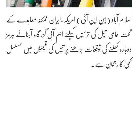
اسلام آباد (این این آئی) امریکہ ،ایران ممکنہ معاہدے کے
تحت عالمی تیل کی ترسیل کیلئے اہم آبی گزرگاہ آبنائے ہرمز
دوبارہ کھلنے کی توقعات بڑھنے پر تیل کی قیمتوں میں مسلسل
کمی کا رجحان ہے۔