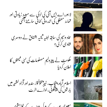
لاہور؛ اے ایس آئی کی لڑکی سے مبینہ زیادتی اور
تھانہ معطلی کی اندرونی کہانی سامنے آگئی
عماد وسیم کی سابقہ اہلیہ ثانیہ اشفاق نے دوسری
شادی کر لی؟
حکومت نے پیٹرولیم مصنوعات کی نئی قیمتوں کا
اعلان کردیا
اسلام آباد، پنجاب، خیبرپختونخوا، سندھ اور آزاد کشمیر میں
بارشوں کی پیشگوئی، ادارے الرٹ
سعودی عرب کے ورک ویزے کے خواہشمند