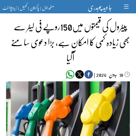
Ski
جا وید چوہدری
صفحۂ اول
پاکستان
کھیل
زیرو پوائنٹ
t
|
|
|
conten
پیٹرول کی قیمتوں میں150روپے فی لیٹر سے
بھی زیادہ کمی کا امکان ہے، بڑا دعوی سا منے
آگیا
جون‬‮
|
2026
18