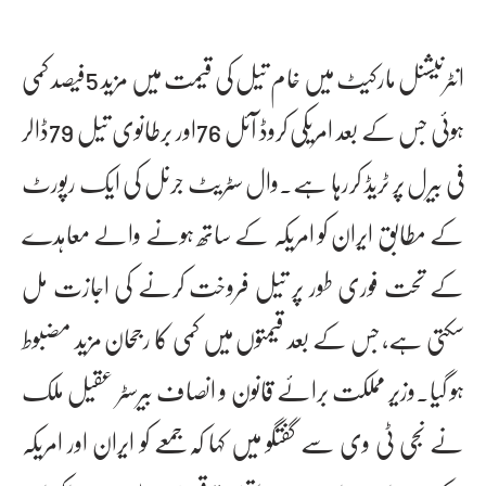
انٹرنیشنل مارکیٹ میں خام تیل کی قیمت میں مزید 5فیصد کمی
ہوئی جس کے بعد امریکی کروڈ آئل 76اور برطانوی تیل 79ڈالر
فی بیرل پر ٹریڈ کررہا ہے۔وال سٹریٹ جرنل کی ایک رپورٹ
کے مطابق ایران کو امریکہ کے ساتھ ہونے والے معاہدے
کے تحت فوری طور پر تیل فروخت کرنے کی اجازت مل
سکتی ہے، جس کے بعد قیمتوں میں کمی کا رجحان مزید مضبوط
ہو گیا۔وزیر مملکت برائے قانون و انصاف بیرسٹر عقیل ملک
نے نجی ٹی وی سے گفتگو میں کہا کہ جمعے کو ایران اور امریکہ