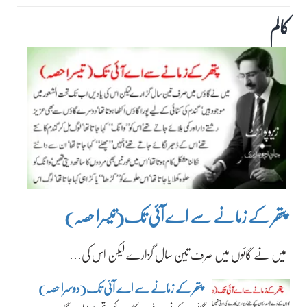
کالم
پتھر کے زمانے سے اے آئی تک(تیسرا حصہ)
میں نے گائوں میں صرف تین سال گزارے لیکن اس کی…
پتھر کے زمانے سے اے آئی تک(دوسرا حصہ)