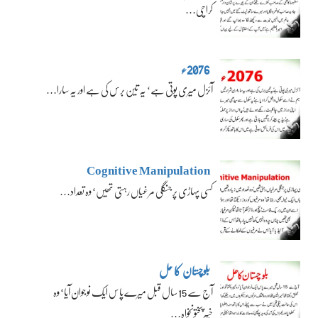
کراچی…
2076ء
آئزل میری پوتی ہے‘ یہ تین برس کی ہے اور یہ سارا…
Cognitive Manipulation
کسی پہاڑی پر جنگلی مرغیاں رہتی تھیں‘ وہ تعداد…
بلوچستان کا حل
آج سے 15 سال قبل میرے پاس ایک نوجوان آیا‘ وہ
خیبرپختونخواہ…