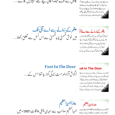
گائوں کے نوے فیصد مکان کچے تھے‘ دیواریں گارے…
پتھر کے زمانے سے اے آئی تک
میں خوش قسمتی یا بدقسمتی سے اس نسل سے تعلق رکھتا…
Foot In The Door
خرگوش آزاد اور مست زندگی گزار رہا تھا‘ اس کے…
ہمارا امیرالعظیم
امیرالعظیم صاحب سے میری پہلی ملاقات 1997ء میں