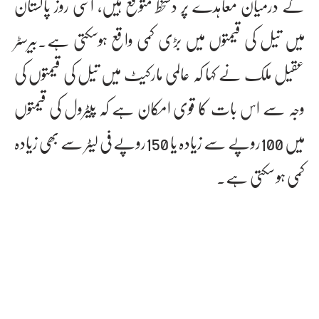
کے درمیان معاہدے پر دستخط متوقع ہیں، اسی روز پاکستان
میں تیل کی قیمتوں میں بڑی کمی واقع ہوسکتی ہے۔بیرسٹر
عقیل ملک نے کہا کہ عالمی مارکیٹ میں تیل کی قیمتوں کی
وجہ سے اس بات کا قوی امکان ہے کہ پیٹرول کی قیمتوں
میں 100روپے سے زیادہ یا 150روپے فی لیٹر سے بھی زیادہ
کمی ہو سکتی ہے۔