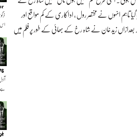
or
یا تاہم انہوں نے مختصر رول ، اداکاری کے کم مواقع اور
خرگوش
اس
 بعدازاں زید خان نے شاہ رخ کے بھائی کے طور پر فلم میں
076
آئزل
ہے ا
بلو