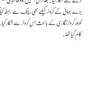
بڑے بھائی کے کردار کیلئے بھی ریتک سے رابطہ کیا گ
کمزور کردارنگاری کے باعث اس کردار سے انکار کیا۔
کام کیا تھا۔