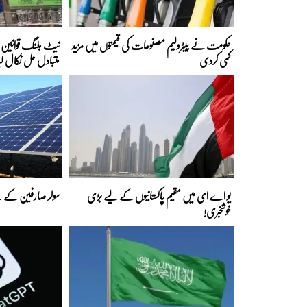
حکومت نے پیٹرولیم مصنوعات کی قیمتوں میں مزید
نیٹ بلنگ قوانین ک
کمی کردی
متبادل حل نکال لی
یو اے ای میں مقیم پاکستانیوں کے لیے بڑی
سولر صارفین کے لی
خوشخبری!