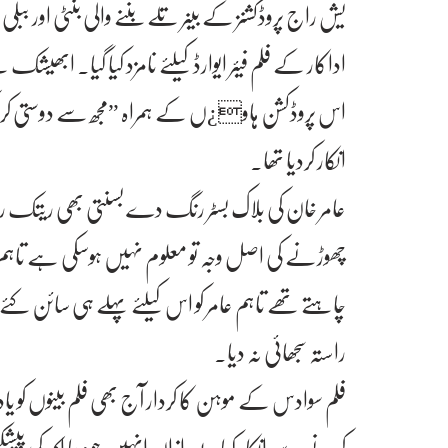
یش راج پروڈکشنز کے بینر تلے بننے والی بنٹی اور ببلی
اداکار کے فلم فیئر ایوارڈ کیلئے نامزد کیا گیا۔ ابھیش
اس پروڈکشن ہاو¿ں کے ہمراہ ”مجھ سے دوستی ک
انکار کردیا تھا۔
عامر خان کی بلاک بسٹر رنگ دے بسنتی بھی ریتک روش
چھوڑنے کی اصل وجہ تو معلوم نہیں ہوسکی ہے تاہم کچھ
چاہتے تھے تاہم عامر کو اس کیلئے پہلے ہی سائن ک
راستہ سجھائی نہ دیا۔
فلم سوادس کے موہن کا کردار آج بھی فلم بینوں کو یا
کرنے سے انکار کیا۔ بعدازاں انہیں جودھا اکبر کی 