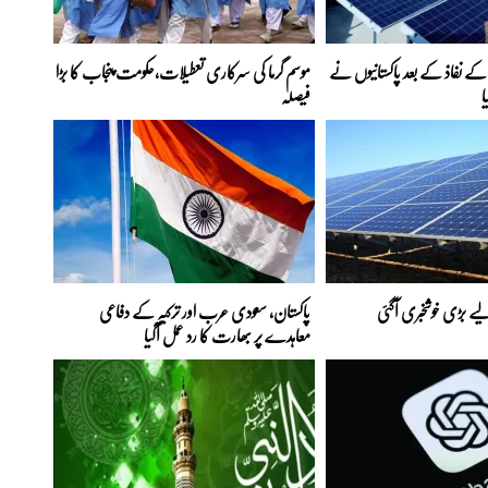
ے نفاذ کے بعد پاکستانیوں نے
موسم گرما کی سرکاری تعطیلات،حکومت پنجاب کا بڑا
ا
فیصلہ
ے بڑی خوشخبری آگئی
پاکستان، سعودی عرب اور ترکیہ کے دفاعی
معاہدے پر بھارت کا رد عمل آگیا