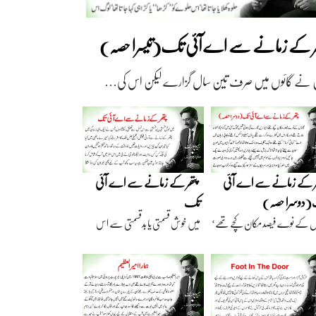
ھر کے زمانے سے اے آئی تک(تیسرا حصہ)
 نے گائوں میں صرف تین سال گزارے لیکن اس کی…
ر کے زمانے سے اے آئی
پتھر کے زمانے سے اے آئی
دوسرا حصہ)
تک
ں کے نوے فیصد مکان کچے تھے‘
میں خوش قسمتی یا بدقسمتی سے اس
اریں گارے…
نسل سے تعلق رکھتا…