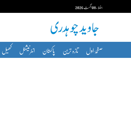
Ski
ہفتہ‬‮
،
08
اگست‬‮
2026
t
conten
صفحۂ اول
تازہ ترین
پاکستان
انٹرنیشنل
کھیل