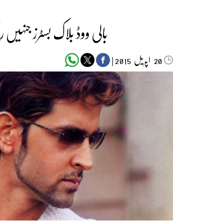
بالی ووڈ بلاک بسٹرز جنہیں 
اپریل‬‮
|
2015
20