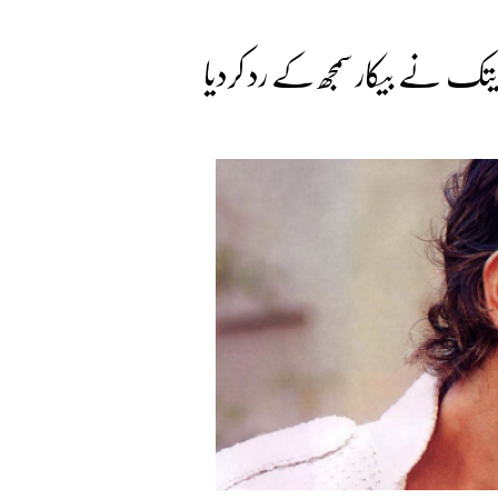
ریتک نے بیکار سمجھ کے رد کردیا