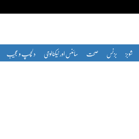
شوبز
بزنس
صحت
سائنس اور ٹیکنالوجی
دلچسپ و عجیب