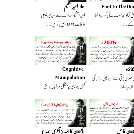
Foot In The Do
ہمارا امیرالعظیم
 آزاد اور مست زندگی گزار رہا تھا‘
امیرالعظیم صاحب سے میری پہلی
 کے…
ملاقات 1997ء میں کراچی…
2ء
Cognitive
Manipulation
 میری پوتی ہے‘ یہ تین برس کی
کسی پہاڑی پر جنگلی مرغیاں رہتی
ور یہ سارا…
تھیں‘ وہ تعداد…
چستان کا حل
پاکستان کا المیہ (آخری حصہ)