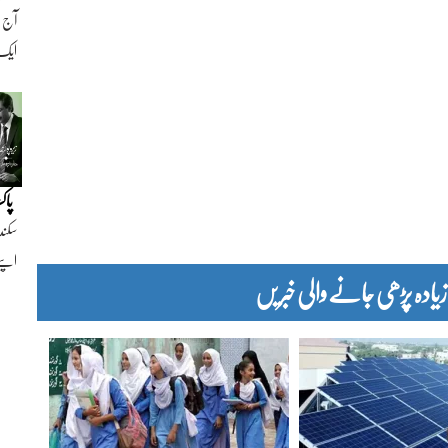
ایک ن
پاک
سکند
اپنے
دہ پڑھی جانے والی خبریں