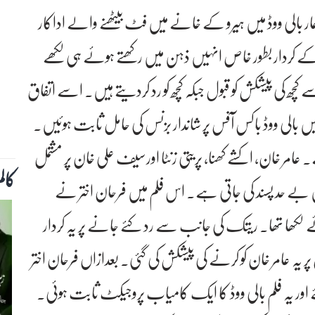
ار بالی ووڈ میں ہیرو کے خانے میں فٹ بیٹھنے والے اداکار
ں کے کردار بطور خاص انہیں ذہن میں رکھتے ہوئے ہی لکھے
ھ کی پیشکش کو قبول جبکہ کچھ کو رد کردیتے ہیں۔ اسے اتفاق
یں بالی ووڈ باکس آفس پر شاندار بزنس کی حامل ثابت ہوئیں۔
خان، اکشے کھنا، پریتی زنٹا اورسیف علی خان پر مشتمل
کال
ں بے حد پسند کی جاتی ہے۔ اس فلم میں فرحان اختر نے
ے لکھا تھا۔ ریتک کی جانب سے رد کئے جانے پر یہ کردار
 پر یہ عامر خان کو کرنے کی پیشکش کی گئی۔ بعدازاں فرحان اختر
 اور یہ فلم بالی ووڈ کا ایک کامیاب پروجیکٹ ثابت ہوئی۔