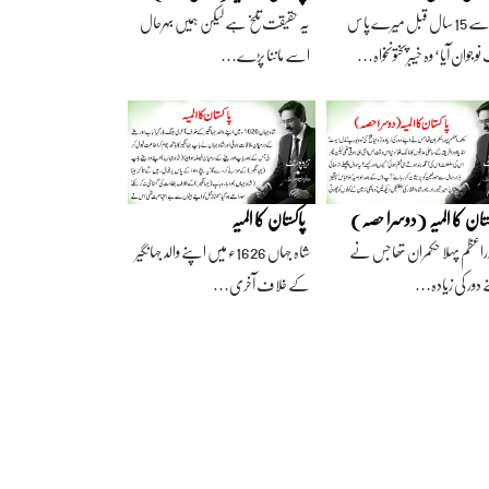
آج سے 15 سال قبل میرے پاس
یہ حقیقت تلخ ہے لیکن ہمیں بہرحال
وجوان آیا‘ وہ خیبرپختونخواہ…
اسے ماننا پڑے…
ستان کا المیہ (دوسرا حصہ)
پاکستان کا المیہ
راعظم پہلا حکمران تھا جس نے
شاہ جہاں 1626ء میں اپنے والد جہانگیر
 دور کی زیادہ…
کے خلاف آخری…