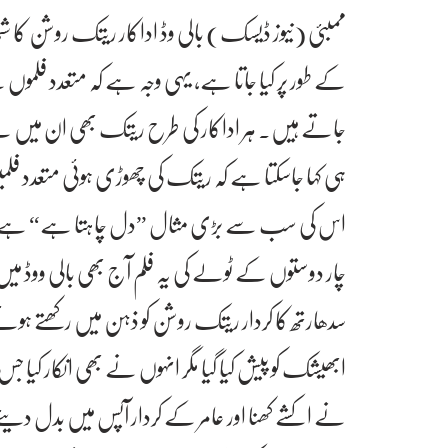
ممبئی (نیوز ڈیسک) بالی وڈ اداکار ریتک روشن کا شم
کے طور پر کیا جاتا ہے، یہی وجہ ہے کہ متعدد فلمو
جاتے ہیں۔ ہر اداکار کی طرح ریتک بھی ان میں سے کچ
ہی کہا جاسکتا ہے کہ ریتک کی چھوڑی ہوئی متعدد فلم
اس کی سب سے بڑی مثال ”دل چاہتا ہے“ ہے۔ عامر 
چار دوستوں کے ٹولے کی یہ فلم آج بھی بالی ووڈ می
سدھارتھ کا کردار ریتک روشن کو ذہن میں رکھتے ہوئ
ابھیشک کو پیش کیا گیا مگر انہوں نے بھی انکار کیا جس
نے اکشے کھنا اور عامر کے کردار آپس میں بدل دیئے