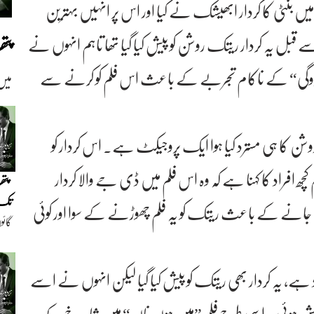
 میں بنٹی کا کردار ابھیشک نے کیا اور اس پر انہیں بہترین
ک سے قبل یہ کردار ریتک روشن کو پیش کیا گیا تھا تاہم انہوں نے
پت
روگی“ کے ناکام تجربے کے باعث اس فلم کو کرنے سے
میں
ن کا ہی مسترد کیا ہوا ایک پروجیکٹ ہے۔ اس کردار کو
 افراد کا کہنا ہے کہ وہ اس فلم میں ڈی جے والا کردار
پتھ
تک(
ئے جانے کے باعث ریتک کو یہ فلم چھوڑنے کے سوا اور کوئی
گائو
دیو
د ہے، یہ کردار بھی ریتک کو پیش کیا گیا لیکن انہوں نے اسے
پیشکش ہوئی۔ اسی طرح فلم ”میں ہوں ناں“ میں شاہ رخ کے