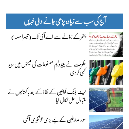
آج کی سب سے زیادہ پڑھی جانے والی خبریں
پتھر کے زمانے سے اے آئی تک(تیسرا حصہ)
حکومت نے پیٹرولیم مصنوعات کی قیمتوں میں مزید
کمی کردی
نیٹ بلنگ قوانین کے نفاذ کے بعد پاکستانیوں نے
متبادل حل نکال لیا
سولر صارفین کے لیے بڑی خوشخبری آگئی