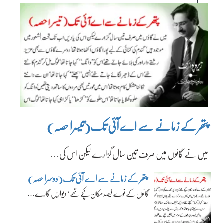
پتھر کے زمانے سے اے آئی تک(تیسرا حصہ)
میں نے گائوں میں صرف تین سال گزارے لیکن اس کی…
پتھر کے زمانے سے اے آئی تک(دوسرا حصہ)
گائوں کے نوے فیصد مکان کچے تھے‘ دیواریں گارے…