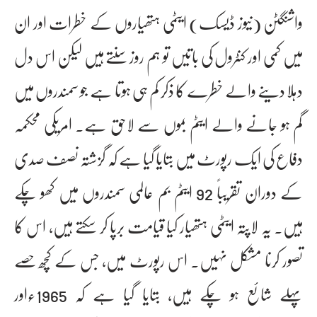
واشنگٹن (نیوز ڈیسک) ایٹمی ہتھیاروں کے خطرات اور ان
میں کمی اور کنٹرول کی باتیں تو ہم روز سنتے ہیں لیکن اس دل
دہلا دینے والے خطرے کا ذکر کم ہی ہوتا ہے جو سمندروں میں
گم ہو جانے والے ایٹم بموں سے لاحق ہے۔ امریکی محکمہ
دفاع کی ایک رپورٹ میں بتایا گیا ہے کہ گزشتہ نصف صدی
کے دوران تقریباً 92 ایٹم بم عالمی سمندروں میں کھو چکے
ہیں۔ یہ لاپتہ ایٹمی ہتھیار کیا قیامت برپا کر سکتے ہیں، اس کا
تصور کرنا مشکل نہیں۔ اس رپورٹ میں، جس کے کچھ حصے
پہلے شائع ہو چکے ہیں، بتایا گیا ہے کہ 1965ءاور