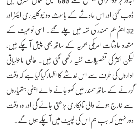
ڈوب گئی اور اس حادثے کے باعث دو نیوکلیئر ری ایکٹر اور
32 ایٹم بم سمندر کی تہہ میں چلے گئے۔ اسی نوعیت کے
متعدد حادثات امریکی بحریہ کے ساتھ بھی پیش آ چکے ہیں،
لیکن اکثر کی تفصیلات خفیہ رکھی گئی ہیں۔ عالمی ماحولیاتی
اداروں کی طرف سے اس خدشے کا اظہار کیا گیا ہے کہ وقت
گزرنے کے ساتھ سمندر میں کھو جانے والے ایٹمی ہتھیاروں
سے خارج ہونے والی تابکاری بڑھتی جائے گی اور وہ وقت
دور نہیں کہ جب ہم اس کی لپیٹ میں آ چکے ہوں گے۔