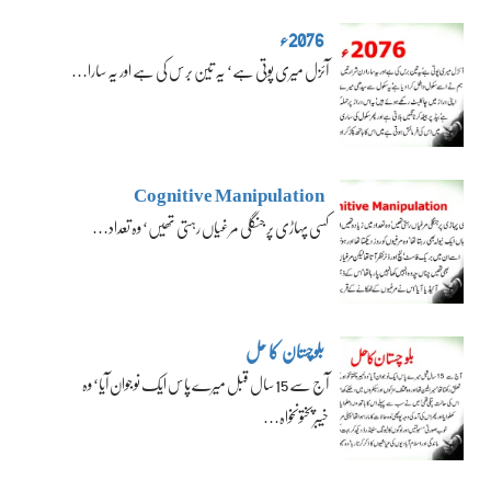
2076ء
آئزل میری پوتی ہے‘ یہ تین برس کی ہے اور یہ سارا…
Cognitive Manipulation
کسی پہاڑی پر جنگلی مرغیاں رہتی تھیں‘ وہ تعداد…
بلوچستان کا حل
آج سے 15 سال قبل میرے پاس ایک نوجوان آیا‘ وہ
خیبرپختونخواہ…