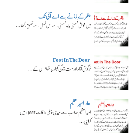
پتھر کے زمانے سے اے آئی تک
میں خوش قسمتی یا بدقسمتی سے اس نسل سے تعلق رکھتا…
Foot In The Door
خرگوش آزاد اور مست زندگی گزار رہا تھا‘ اس کے…
ہمارا امیرالعظیم
امیرالعظیم صاحب سے میری پہلی ملاقات 1997ء میں
کراچی…