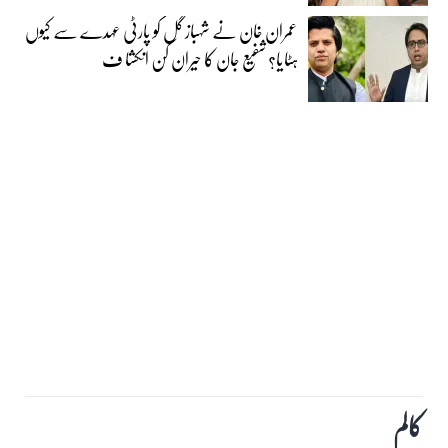
عمران خان نے شہباز گل کو پارٹی عہدے سے کیوں
ہٹایا؟ شفیع جان کا حیران کن انکشا ف
کالم