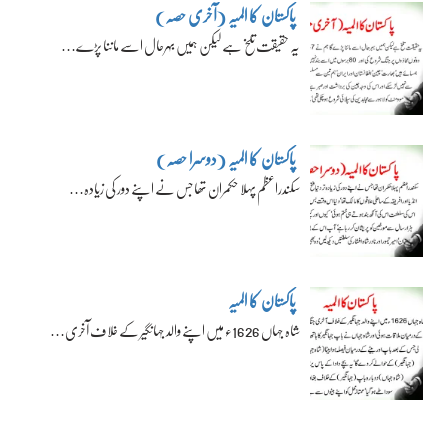
پاکستان کا المیہ (آخری حصہ)
یہ حقیقت تلخ ہے لیکن ہمیں بہرحال اسے ماننا پڑے…
پاکستان کا المیہ (دوسرا حصہ)
سکندراعظم پہلا حکمران تھا جس نے اپنے دور کی زیادہ…
پاکستان کا المیہ
شاہ جہاں 1626ء میں اپنے والد جہانگیر کے خلاف آخری…