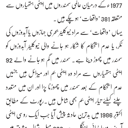
1977ءکے درمیان عالمی سمندروں میں ایٹمی ہتھیاروں سے
متعلقہ 381 ’واقعات‘ ہو چکے ہیں۔
یہاں ’واقعات‘ سے مراد نیوکلیئر بحری جہازوں یا آبدوزوں کی
ٹکر، یا عدم استحکام کا شکار ہو جانے والی نیوکلیئر آبدوزوں کو
سمندر میں چھوڑ دینا ہے۔ سمندر میں گم ہو جانے والے 92
ایٹمی ہتھیاروں سے مراد وہ ایٹمی بم اور میزائل ہیں جنہیں
عدم استحکام کے بعد سمندر میں چھوڑنا پڑا اور ان میں متعدد
چلنے کیلئے تیار ایٹمی بم بھی شامل ہیں۔رپورٹ کے مطابق
اکتوبر 1986 میں بدترین حادثہ پیش آیا جب ایک روسی ایٹمی
آبدوز برمودا ٹرائی اینگل سے 600 میل شمال مشرق میں