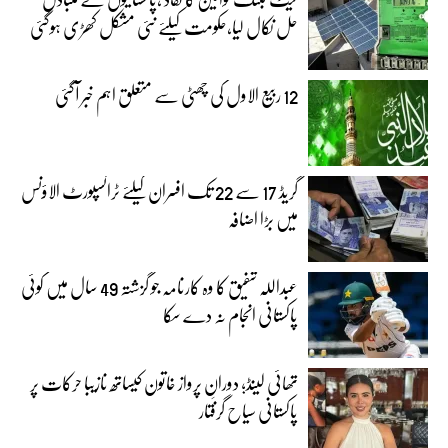
حل نکال لیا،حکومت کیلئے نئی مشکل کھڑی ہوگئی
12 ربیع الاول کی چھٹی سے متعلق اہم خبر آگئی
گریڈ 17 سے 22 تک افسران کیلئے ٹرانسپورٹ الاؤنس
میں بڑا اضافہ
عبداللہ شفیق کا وہ کارنامہ جو گزشتہ 49 سال میں کوئی
پاکستانی انجام نہ دے سکا
تھائی لینڈ؛ دورانِ پرواز خاتون کیساتھ نازیبا حرکات پر
پاکستانی سیاح گرفتار