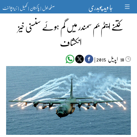
Ski
جا وید چوہدری
صفحۂ اول
پاکستان
کھیل
زیرو پوائنٹ
t
|
|
|
conten
کتنے ایٹم بم سمندر میں گم ہوئے سنسنی خیز
انکشاف
اپریل‬‮
|
2015
18