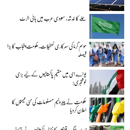
حملے کا خدشہ، سعودی عرب میں ہائی الرٹ
موسم گرما کی سرکاری تعطیلات،حکومت پنجاب کا بڑا
فیصلہ
یو اے ای میں مقیم پاکستانیوں کے لیے بڑی
خوشخبری!
حکومت نے پیٹرولیم مصنوعات کی نئی قیمتوں کا
اعلان کردیا
نیٹ بلنگ قوانین کا نفاذ ،پاکستانیوں نے متبادل