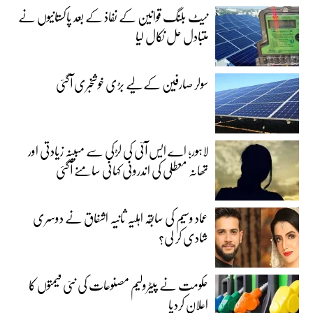
نیٹ بلنگ قوانین کے نفاذ کے بعد پاکستانیوں نے
متبادل حل نکال لیا
سولر صارفین کے لیے بڑی خوشخبری آگئی
لاہور؛ اے ایس آئی کی لڑکی سے مبینہ زیادتی اور
تھانہ معطلی کی اندرونی کہانی سامنے آگئی
عماد وسیم کی سابقہ اہلیہ ثانیہ اشفاق نے دوسری
شادی کر لی؟
حکومت نے پیٹرولیم مصنوعات کی نئی قیمتوں کا
اعلان کردیا