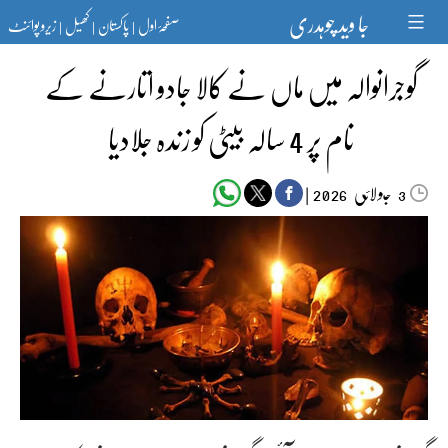
Ski
جا وید چوہدری
صفحۂ اول
پاکستان
کھیل
زیرو پوائنٹ
t
|
|
|
conten
گوجرانوالہ میں ماں نے کالا جادو اتارنے کے
نام پر 4 سالہ بیٹی کو زندہ جلادیا
جولائی
|
2026
3