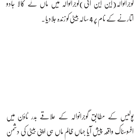
گوجرانوالہ(این این آئی)گوجرانوالہ میں ماں نے کالا جادو
اتارنے کے نام پر 4 سالہ بیٹی کو زندہ جلادیا۔
پولیس کے مطابق گوجرانوالہ کے علاقے بدر ٹاؤن میں
افسوسناک واقعہ پیش آیا جہاں ظالم ماں ہی اپنی بیٹی کی دشمن