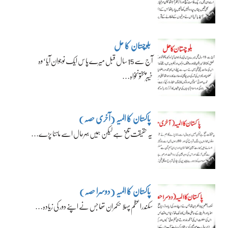
بلوچستان کا حل
آج سے 15 سال قبل میرے پاس ایک نوجوان آیا‘ وہ
خیبرپختونخواہ…
پاکستان کا المیہ (آخری حصہ)
یہ حقیقت تلخ ہے لیکن ہمیں بہرحال اسے ماننا پڑے…
پاکستان کا المیہ (دوسرا حصہ)
سکندراعظم پہلا حکمران تھا جس نے اپنے دور کی زیادہ…