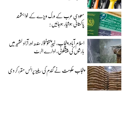
سعودی عرب کے ورک ویزے کے خواہشمند
پاکستانی ہوشیار ہوجائیں !
اسلام آباد، پنجاب، خیبرپختونخوا، سندھ اور آزاد کشمیر میں
بارشوں کی پیشگوئی، ادارے الرٹ
پنجاب حکومت نے گندم کی ریلیز پرائس مقرر کر دی‎