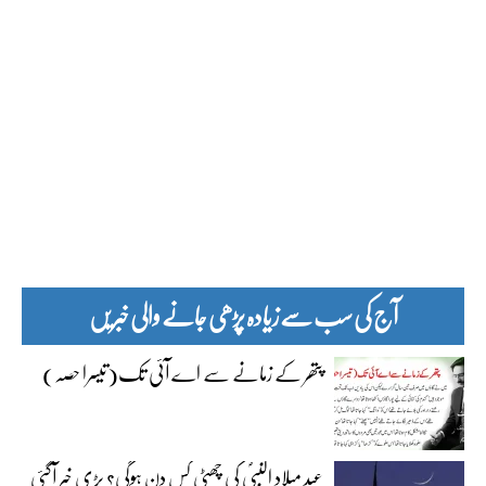
آج کی سب سے زیادہ پڑھی جانے والی خبریں
پتھر کے زمانے سے اے آئی تک(تیسرا حصہ)
عید میلاد النبیؐ کی چھٹی کس دن ہوگی؟ بڑی خبر آگئی