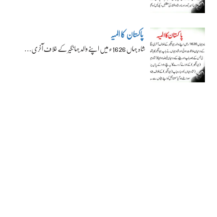
پاکستان کا المیہ
شاہ جہاں 1626ء میں اپنے والد جہانگیر کے خلاف آخری…