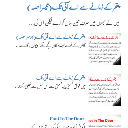
پتھر کے زمانے سے اے آئی تک(تیسرا حصہ)
میں نے گائوں میں صرف تین سال گزارے لیکن اس کی…
پتھر کے زمانے سے اے آئی تک(دوسرا حصہ)
گائوں کے نوے فیصد مکان کچے تھے‘ دیواریں گارے…
پتھر کے زمانے سے اے آئی تک
میں خوش قسمتی یا بدقسمتی سے اس نسل سے تعلق رکھتا…
Foot In The Door
خرگوش آزاد اور مست زندگی گزار رہا تھا‘ اس کے…