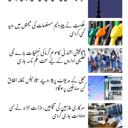
حکومت نے پیٹرولیم مصنوعات کی قیمتوں میں مزید
کمی کردی
ایجوکیشن اتھارٹی کاموسمِ گرما کی تعطیلات بارے نجی
تعلیمی اداروں کے لیے سخت حکم نامہ جاری
بجلی کے ہر یونٹ پر 5 روپے سیلز ٹیکس نافذ، اطلاق
کن صارفین پرہوگا؟
سرکاری ملازمین کی تنخواہیں، وزارت خزانہ نے نئی
وضاحت جاری کردی