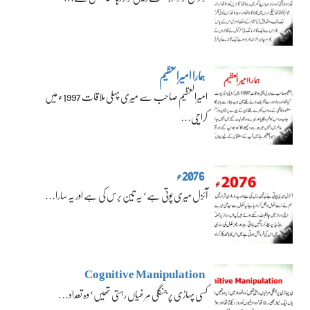
ہمارا امیرالعظیم
امیرالعظیم صاحب سے میری پہلی ملاقات 1997ء میں
کراچی…
2076ء
آئزل میری پوتی ہے‘ یہ تین برس کی ہے اور یہ سارا…
Cognitive Manipulation
کسی پہاڑی پر جنگلی مرغیاں رہتی تھیں‘ وہ تعداد…