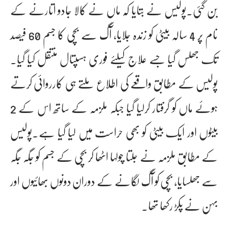
بن گئی۔پولیس نے بتایا کہ ماں نے کالا جادو اتارنے کے
نام پر 4 سالہ بیٹی کو زندہ جلایا، آگ سے بچی کا جسم 60 فیصد
تک جھلس گیا جسے علاج کیلئے فوری ہسپتال منتقل کیا گیا۔
پولیس کے مطابق واقعے کی اطلاع ملتے ہی کارروائی کرتے
ہوئے ماں کو گرفتار کرلیا گیا جبکہ ملزمہ کے ساتھ اس کے 2
بیٹوں اور ایک بیٹی کو بھی حراست میں لیا گیا ہے۔پولیس
کے مطابق ملزمہ نے جلتا چولہا اٹھا کر بچی کے جسم کو جگہ جگہ
سے جھلسایا، بچی کو آگ لگانے کے دوران دونوں بھائیوں اور
بہن نے پکڑ رکھا تھا۔