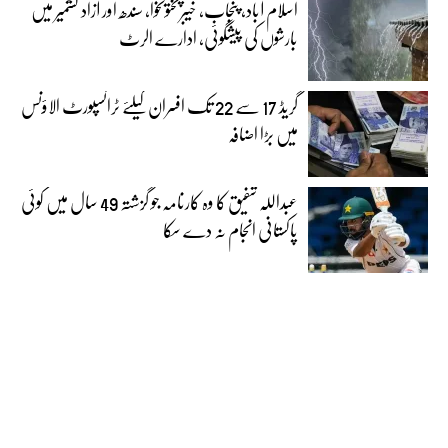
اسلام آباد، پنجاب، خیبرپختونخوا، سندھ اور آزاد کشمیر میں
بارشوں کی پیشگوئی، ادارے الرٹ
گریڈ 17 سے 22 تک افسران کیلئے ٹرانسپورٹ الاؤنس
میں بڑا اضافہ
عبداللہ شفیق کا وہ کارنامہ جو گزشتہ 49 سال میں کوئی
پاکستانی انجام نہ دے سکا