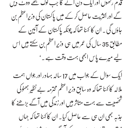
قدم رکھوں اور ایک دن آئے گا جب لوگ مجھے ووٹ دیں
گے اور اکثریت حاصل کر کے میں پاکستان کی وزیراعظم بن
جاؤں گی۔ ان کا کہنا تھا کہ چونکہ پاکستان کے آئین کے
مطابق 35 سال کی عمر میں ہی وزیر اعظم بن سکتے ہیں اس
لیے میرے پاس ابھی بہت وقت ہے۔‘
ایک سوال کے جواب میں 17 سالہ بہادر اور جواں ہمت
ملالہ کا کہنا تھا کہ وہ سابق وزیر اعظم محترمہ بے نظیر بھٹو کی
شخصیت سے بہت متاثر ہیں اور زندگی میں آگے بڑھنے کا
جذبہ بھی ان ہی سے حاصل کیا۔ ان کا کہنا تھا کہ جہاں