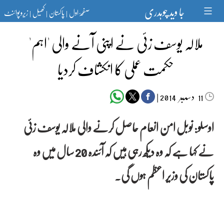
Ski
جا وید چوہدری
صفحۂ اول
پاکستان
کھیل
زیرو پوائنٹ
t
|
|
|
conten
ملالہ یوسف زئی نے اپنی آنے والی 'اہم'
حکمت عملی کا انکشاف کردیا
دسمبر‬‮
|
2014
11
اوسلو:
نوبل امن انعام حاصل کرنے والی ملالہ یوسف زئی
نے کہا ہے کہ وہ دیکھ رہی ہیں کہ آئندہ 20 سال میں وہ
پاکستان کی وزیر اعظم ہوں گی۔