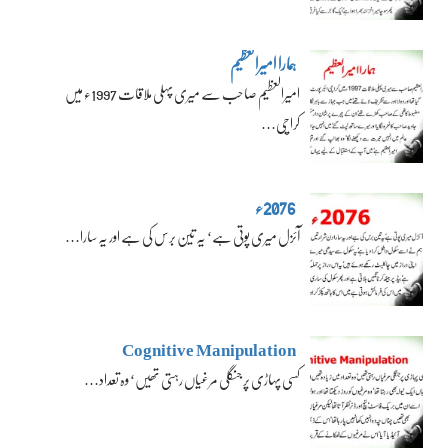
ہمارا امیرالعظیم
امیرالعظیم صاحب سے میری پہلی ملاقات 1997ء میں
کراچی…
2076ء
آئزل میری پوتی ہے‘ یہ تین برس کی ہے اور یہ سارا…
Cognitive Manipulation
کسی پہاڑی پر جنگلی مرغیاں رہتی تھیں‘ وہ تعداد…