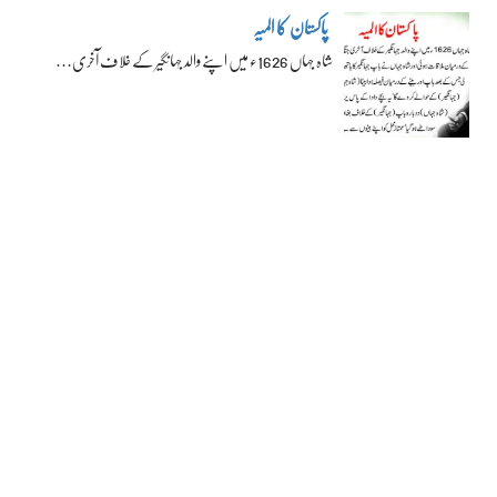
پاکستان کا المیہ
شاہ جہاں 1626ء میں اپنے والد جہانگیر کے خلاف آخری…