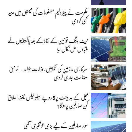
حکومت نے پیٹرولیم مصنوعات کی قیمتوں میں مزید
کمی کردی
نیٹ بلنگ قوانین کے نفاذ کے بعد پاکستانیوں نے
متبادل حل نکال لیا
سرکاری ملازمین کی تنخواہیں، وزارت خزانہ نے نئی
وضاحت جاری کردی
بجلی کے ہر یونٹ پر 5 روپے سیلز ٹیکس نافذ، اطلاق
کن صارفین پرہوگا؟
سولر صارفین کے لیے بڑی خوشخبری آگئی