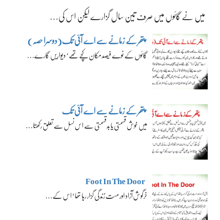
میں نے گائوں میں صرف تین سال گزارے لیکن اس کی…
پتھر کے زمانے سے اے آئی تک(دوسرا حصہ)
گائوں کے نوے فیصد مکان کچے تھے‘ دیواریں گارے…
پتھر کے زمانے سے اے آئی تک
میں خوش قسمتی یا بدقسمتی سے اس نسل سے تعلق رکھتا…
Foot In The Door
خرگوش آزاد اور مست زندگی گزار رہا تھا‘ اس کے…