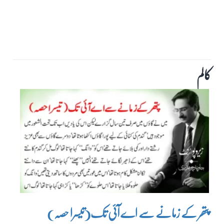
کالم
پتھر کے زمانے سے اے آئی تک(تیسرا حصہ)