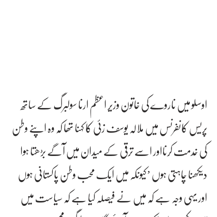
اوسلو میں ناروے کی خاتون وزیر اعظم ارنا سولبرگ کے ساتھ
پریس کانفرنس میں ملالہ یوسف زئی کا کہنا تھا کہ وہ اپنے وطن
کی خدمت کرنااور اسے ترقی کے میدان میں آگے بڑھتا ہوا
دیکھنا چاہتی ہوں ’کیونکہ میں ایک محب وطن پاکستانی ہوں
اور یہی وجہ ہے کہ میں نے فیصلہ کیا ہے کہ سیاست میں