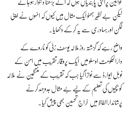
خواتین پراتنی پابندیاں ہوں کہ آگے بڑھنا دشوار ہوجائے
لیکن بے نظیر بھٹو ایک مثال ہیں کیوں کہ انہوں نے اپنی
لگن اور بہادری سے یہ کرکے دکھایا۔
واضح رہے کہ گزشتہ روز ملالہ یوسف زئی کو ناروے کے
دارالحکومت اوسلو میں ایک پروقار تقریب میں امن کے
نوبل ایوارڈ سے نوازا گیا جب کہ تقریب کے منتظمین نے ملالہ
کو بچیوں کی تعلیم کے لیے بے مثال جدوجہد کرنے
پرشاندارالفاظ میں خراج تحسین بھی پیش کیا۔