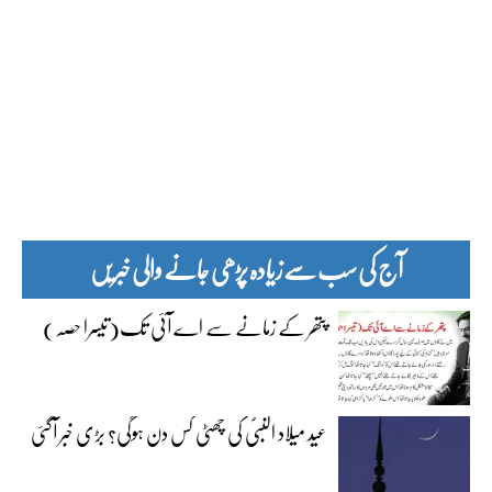
آج کی سب سے زیادہ پڑھی جانے والی خبریں
پتھر کے زمانے سے اے آئی تک(تیسرا حصہ)
عید میلاد النبیؐ کی چھٹی کس دن ہوگی؟ بڑی خبر آگئی