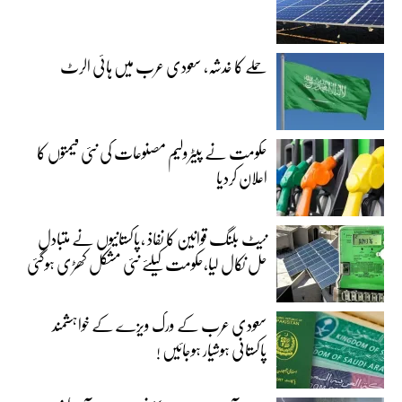
حملے کا خدشہ، سعودی عرب میں ہائی الرٹ
حکومت نے پیٹرولیم مصنوعات کی نئی قیمتوں کا
اعلان کردیا
نیٹ بلنگ قوانین کا نفاذ ،پاکستانیوں نے متبادل
حل نکال لیا،حکومت کیلئے نئی مشکل کھڑی ہوگئی
سعودی عرب کے ورک ویزے کے خواہشمند
پاکستانی ہوشیار ہوجائیں !