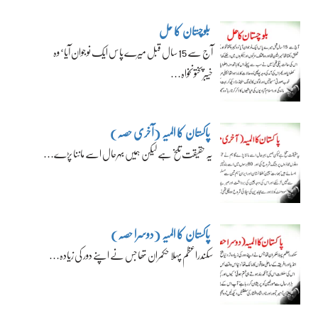
بلوچستان کا حل
آج سے 15 سال قبل میرے پاس ایک نوجوان آیا‘ وہ
خیبرپختونخواہ…
پاکستان کا المیہ (آخری حصہ)
یہ حقیقت تلخ ہے لیکن ہمیں بہرحال اسے ماننا پڑے…
پاکستان کا المیہ (دوسرا حصہ)
سکندراعظم پہلا حکمران تھا جس نے اپنے دور کی زیادہ…