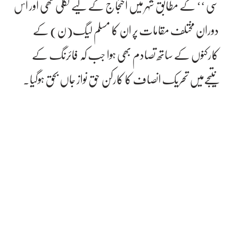
سی ‘‘ کے مطابق شہر میں احتجاج کے لیے نکلی تھی اور اس
دوران مختلف مقامات پر ان کا مسلم لیگ(ن) کے
کارکنوں کے ساتھ تصادم بھی ہوا جب کہ فائرنگ کے
نتیجےمیں تحریک انصاف کا کارکن حق نواز جاں بحق ہوگیا۔