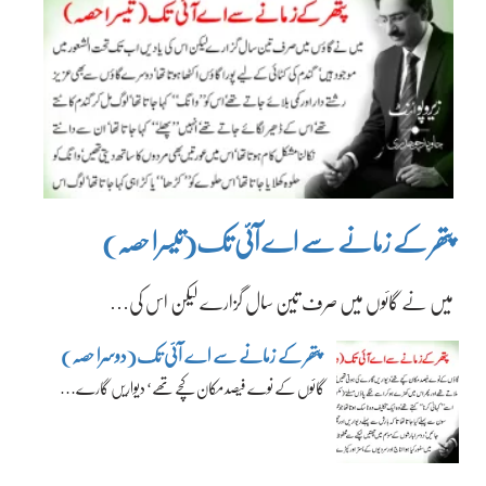
پتھر کے زمانے سے اے آئی تک(تیسرا حصہ)
میں نے گائوں میں صرف تین سال گزارے لیکن اس کی…
پتھر کے زمانے سے اے آئی تک(دوسرا حصہ)
گائوں کے نوے فیصد مکان کچے تھے‘ دیواریں گارے…