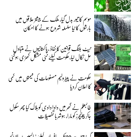
موسم کا تیور بدل گیا، ملک کے بیشتر علاقوں میں
بارشوں کا نیا سلسلہ شروع ہونے کا امکان
نیٹ بلنگ قوانین کا نفاذ ،پاکستانیوں نے متبادل
حل نکال لیا،حکومت کیلئے نئی مشکل کھڑی ہوگئی
حکومت نے پیٹرولیم مصنوعات کی قیمتوں میں کمی
کا اعلان کردیا
طالبعلم نے گھر میں دادا دادی کو ہلاک کیا پھر سکول
جاکر 5ٹیچرز کو مارا، ہوشربا تفصیلات
گریڈ 17 سے 22 تک افسران کیلئے ٹرانسپورٹ الاؤنس