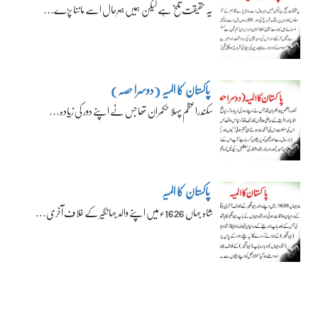
یہ حقیقت تلخ ہے لیکن ہمیں بہرحال اسے ماننا پڑے…
پاکستان کا المیہ (دوسرا حصہ)
سکندراعظم پہلا حکمران تھا جس نے اپنے دور کی زیادہ…
پاکستان کا المیہ
شاہ جہاں 1626ء میں اپنے والد جہانگیر کے خلاف آخری…