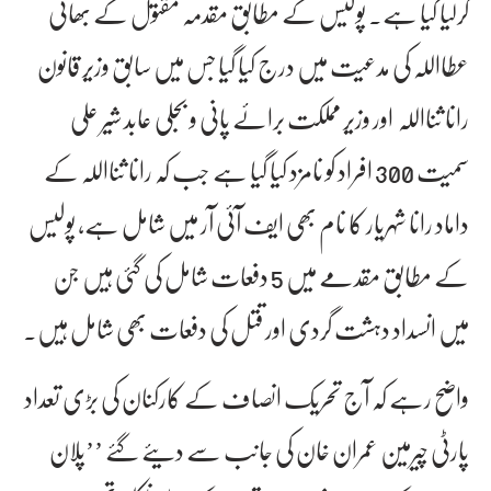
کرلیا گیا ہے۔ پولیس کے مطابق مقدمہ مقتول کے بھائی
عطااللہ کی مدعیت میں درج کیا گیا جس میں سابق وزیر قانون
رانا ثنااللہ اور وزیر مملکت برائے پانی و بجلی عابد شیر علی
سمیت 300 افراد کو نامزد کیا گیا ہے جب کہ رانا ثنااللہ کے
داماد رانا شہریار کا نام بھی ایف آئی آر میں شامل ہے، پولیس
کے مطابق مقدمے میں 5 دفعات شامل کی گئی ہیں جن
میں انسداد دہشت گردی اور قتل کی دفعات بھی شامل ہیں۔
واضح رہے کہ آج تحریک انصاف کے کارکنان کی بڑی تعداد
پارٹی چیرمین عمران خان کی جانب سے دیئے گئے ’’پلان