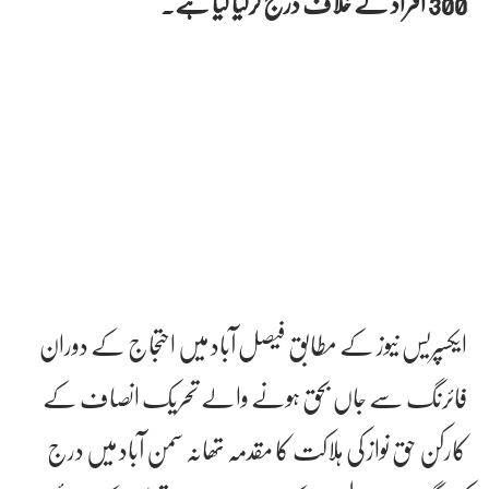
300 افراد کے خلاف درج کرلیا گیا ہے۔
ایکسپریس نیوز کے مطابق فیصل آباد میں احتجاج کے دوران
فائرنگ سے جاں بحق ہونے والے تحریک انصاف کے
کارکن حق نواز کی ہلاکت کا مقدمہ تھانہ سمن آباد میں درج