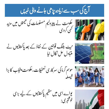
آج کی سب سے زیادہ پڑھی جانے والی خبریں
حکومت نے پیٹرولیم مصنوعات کی قیمتوں میں مزید
کمی کردی
نیٹ بلنگ قوانین کے نفاذ کے بعد پاکستانیوں نے
متبادل حل نکال لیا
موسم گرما کی سرکاری تعطیلات،حکومت پنجاب کا بڑا
فیصلہ
یو اے ای میں مقیم پاکستانیوں کے لیے بڑی
خوشخبری!