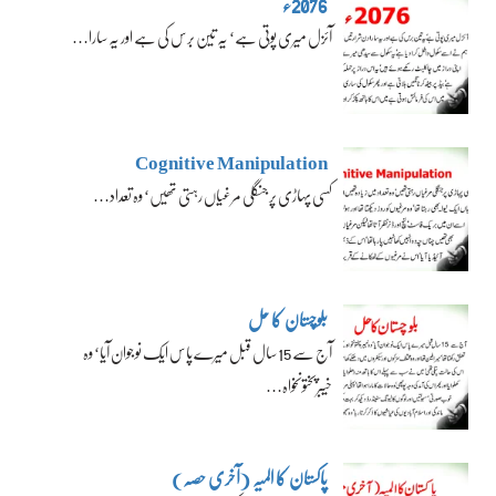
2076ء
آئزل میری پوتی ہے‘ یہ تین برس کی ہے اور یہ سارا…
Cognitive Manipulation
کسی پہاڑی پر جنگلی مرغیاں رہتی تھیں‘ وہ تعداد…
بلوچستان کا حل
آج سے 15 سال قبل میرے پاس ایک نوجوان آیا‘ وہ
خیبرپختونخواہ…
پاکستان کا المیہ (آخری حصہ)