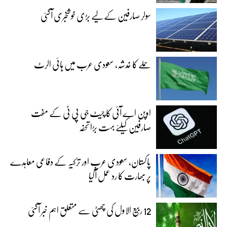
سولر صارفین کے لیے بڑی خوشخبری آگئی
حملے کا خدشہ، سعودی عرب میں ہائی الرٹ
اوپن اے آئی کا چیٹ جی پی ٹی کے مفت
صارفین کیلئے بہت بڑا تحفہ
پاکستان، سعودی عرب اور ترکیہ کے دفاعی معاہدے
پر بھارت کا رد عمل آگیا
12 ربیع الاول کی چھٹی سے متعلق اہم خبر آگئی