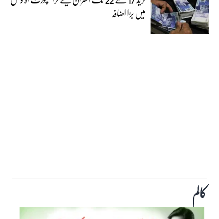
میں بڑا اضافہ
کالم