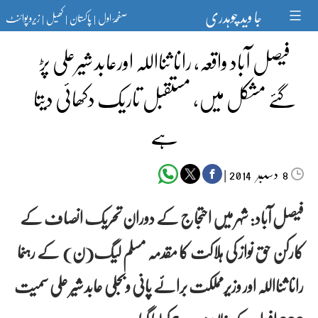
Ski
جا وید چوہدری
صفحۂ اول
پاکستان
کھیل
زیرو پوائنٹ
t
|
|
|
conten
فیصل آباد واقعہ، رانا ثنااللہ اورعابد شیرعلی پڑ
گئے مشکل میں، مستقبل تاریک دکھائی دیتا
ہے
دسمبر‬‮
|
2014
8
فیصل آباد:
شہر میں احتجاج کے دوران تحریک انصاف کے
کارکن حق نواز کی ہلاکت کا مقدمہ مسلم لیگ(ن) کے رہنما
رانا ثنااللہ اور وزیرمملکت برائے پانی وبجلی عابد شیر علی سمیت