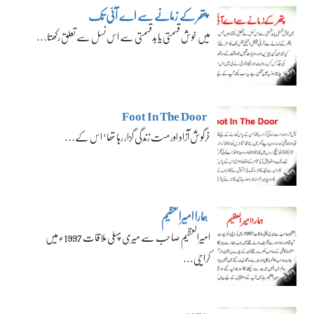
پتھر کے زمانے سے اے آئی تک
میں خوش قسمتی یا بدقسمتی سے اس نسل سے تعلق رکھتا…
Foot In The Door
خرگوش آزاد اور مست زندگی گزار رہا تھا‘ اس کے…
ہمارا امیرالعظیم
امیرالعظیم صاحب سے میری پہلی ملاقات 1997ء میں
کراچی…