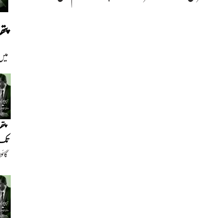
پت
میں
پتھ
تک(
گائو
دیو