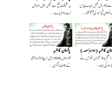
آج سے 15 سال قبل میرے پاس
یہ حقیقت تلخ ہے لیکن ہمیں بہرحال
وجوان آیا‘ وہ خیبرپختونخواہ…
اسے ماننا پڑے…
ستان کا المیہ (دوسرا حصہ)
پاکستان کا المیہ
راعظم پہلا حکمران تھا جس نے
شاہ جہاں 1626ء میں اپنے والد جہانگیر
 دور کی زیادہ…
کے خلاف آخری…