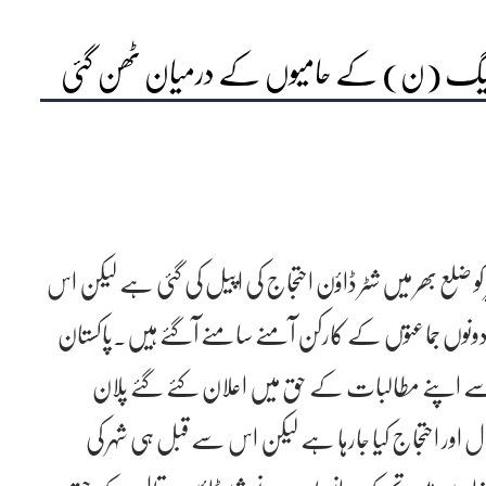
م لیگ (ن) کے حامیوں کے درمیان ٹھن گئی
ع بھر میں شٹر ڈاؤن احتجاج کی اپیل کی گئی ہے لیکن اس
ر دونوں جماعتوں کے کارکن آمنے سامنے آگئے ہیں۔پاکستان
ے اپنے مطالبات کے حق میں اعلان کئے گئے پلان
ل اور احتجاج کیا جارہا ہے لیکن اس سے قبل ہی شہر کی