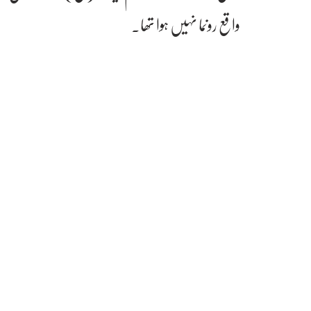
واقع رونما نہیں ہوا تھا۔