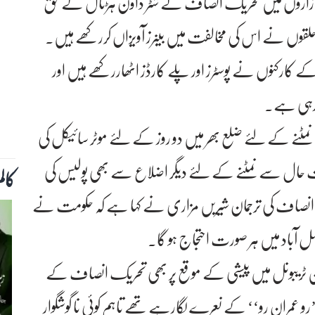
 بازاروں میں تحریک انصاف نے شٹر ڈاؤن ہڑتال کے حق
وں نے اس کی مخالفت میں بینرز آویزاں کررکھے ہیں۔
کے کارکنوں نے پوسٹرز اور پلے کارڈز اٹھاررکھے ہیں اور
رہی ہے۔
ٹنے کے لئے ضلع بھر میں دو روز کے لئے موٹر سائیکل کی
ت حال سے نمٹنے کے لئے دیگر اضلاع سے بھی پولیس کی
کال
صاف کی ترجمان شیریں مزاری نے کہا ہے کہ حکومت نے
صل آباد میں ہر صورت احتجاج ہو گا۔
یکشن ٹریبونل میں پیشی کے موقع پر بھی تحریک انصاف کے
رو عمران رو‘‘ کے نعرے لگارہے تھے تاہم کوئی نا گوشگوار