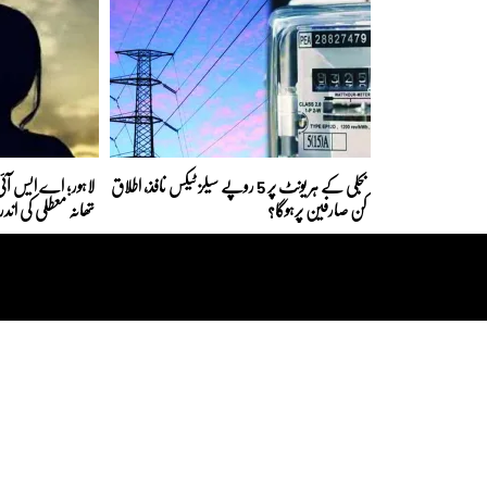
بجلی کے ہر یونٹ پر 5 روپے سیلز ٹیکس نافذ، اطلاق
لاہور؛ اے ایس آئی 
کن صارفین پرہوگا؟
تھانہ معطلی کی اند