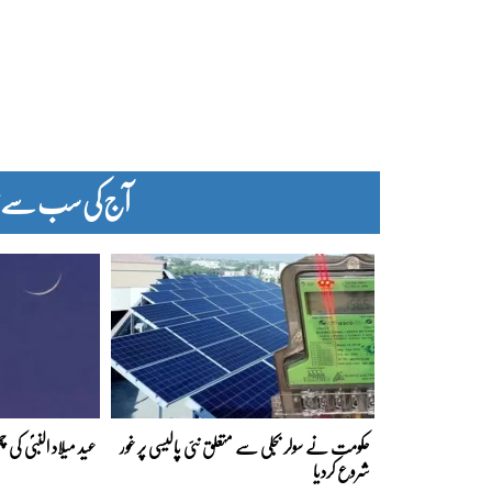
آج کی سب سے زیا
حکومت نے سولر بجلی سے متعلق نئی پالیسی پر غور
عید میلاد النبیؐ کی
شروع کردیا