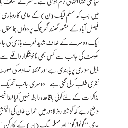
سیاسی فضا انتہائی گرم ہوگئی ہے۔ شہر کے مختلف
میں جب کہ مسلم لیگ (ن) کے حامی کاروباری حلق
فیصل آباد کے مشہور گھنٹہ گھر چوک پر دونوں جماعتوں 
ایک دوسرے کے خلاف شدید نعرے بازی کی جا 
حکومت کی جانب سے کسی بھی ناخوشگوار واقعے سے نم
ڈبل سواری پر پابندی ہے اور ممکنہ تصادم کی صور
نفری طلب کرلی گئی ہے۔ دوسری جانب تحریک ان
مذاکرات کے لئے کوئی باقاعدہ رابطہ نہیں کیا لہذا فی
واضح رہے کہ گزشتہ روز لاہور میں عمران خان کی ال
حامی ’’گو نواز گو‘‘ اور مسلم لیگ (ن) کے کارکن ’’