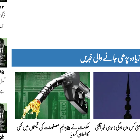
or
خرگوش
اس
دہ پڑھی جانے والی خبریں
076
آئزل
ہے ا
 چھٹی کس دن ہوگی؟ بڑی خبر آگئی
حکومت نے پیٹرولیم مصنوعات کی قیمتوں میں کمی
کا اعلان کردیا
بلو