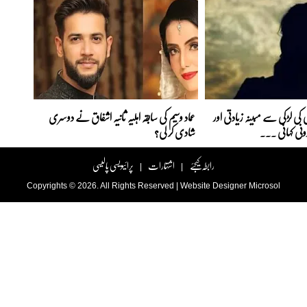
کی لڑکی سے مبینہ زیادتی اور
عماد وسیم کی سابقہ اہلیہ ثانیہ اشفاق نے دوسری
رونی کہانی ...
شادی کر لی؟
رابطہ کیجئے
اشتہارات
پرائیویسی پالیسی
|
|
Copyrights © 2026. All Rights Reserved |
Website Designer
Microsol