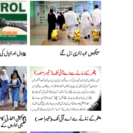
سینکڑوں عمرہ زائرین رُل گئے
پیٹرول اور ڈیزل کی
پتھر کے زمانے سے اے آئی تک(تیسرا حصہ)
ایجوکیشن اتھارٹی کا
تعلیمی اداروں کے 