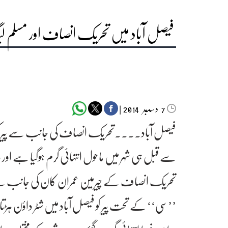
فیصل آباد میں تحریک انصاف اور مسل
دسمبر‬‮
|
2014
7
فیصل آباد۔۔۔۔تحریک انصاف کی جانب سے پیر کو ضل
سے قبل ہی شہر میں ماحول انتہائی گرم ہوگیا ہے او
تحریک انصاف کے چیرمین عمران کان کی جانب س
’’سی‘‘ کے تحت پیر کو فیصل آباد میں شٹر داؤن ہڑتا