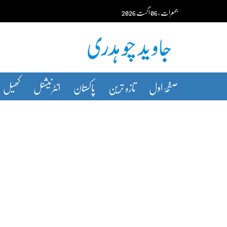
Ski
جمعرات‬‮
،
06
اگست‬‮
2026
t
conten
صفحۂ اول
تازہ ترین
پاکستان
انٹرنیشنل
کھیل