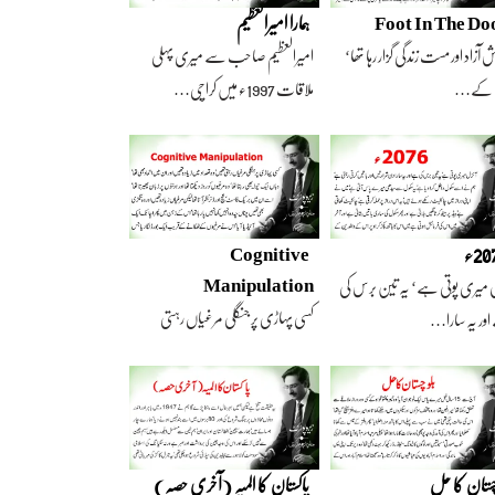
Foot In The Do
ہمارا امیرالعظیم
 آزاد اور مست زندگی گزار رہا تھا‘
امیرالعظیم صاحب سے میری پہلی
 کے…
ملاقات 1997ء میں کراچی…
2ء
Cognitive
Manipulation
 میری پوتی ہے‘ یہ تین برس کی
کسی پہاڑی پر جنگلی مرغیاں رہتی
ور یہ سارا…
تھیں‘ وہ تعداد…
چستان کا حل
پاکستان کا المیہ (آخری حصہ)