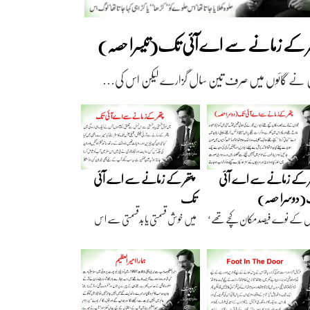
ھر کے زمانے سے اے آئی تک(تیسرا حصہ)
 نے گائوں میں صرف تین سال گزارے لیکن اس کی…
ر کے زمانے سے اے آئی
پتھر کے زمانے سے اے آئی
دوسرا حصہ)
تک
ں کے نوے فیصد مکان کچے تھے‘
میں خوش قسمتی یا بدقسمتی سے اس
اریں گارے…
نسل سے تعلق رکھتا…