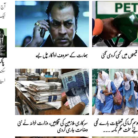
ایک ن
 قیمتوں میں کمی کردی گئی
بھارت کے معروف اداکار چل بسے
پاک
سکند
اپنے
موسمِ گرما کی تعطیلات بارے نجی
سرکاری ملازمین کی تنخواہیں، وزارت خزانہ نے نئی
لیے سخت حکم نامہ ...
وضاحت جاری کردی