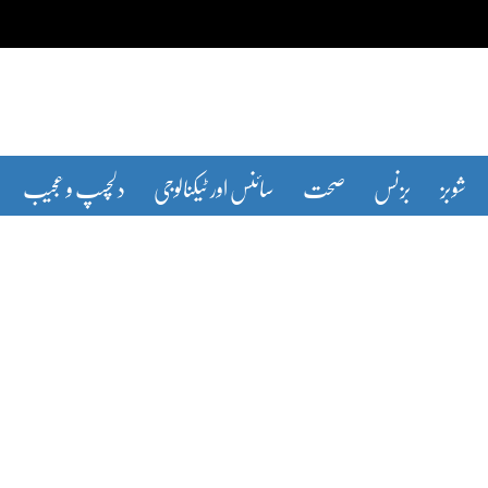
شوبز
بزنس
صحت
سائنس اور ٹیکنالوجی
دلچسپ و عجیب