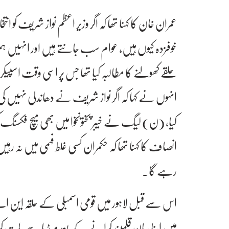
عمران خان کا کہنا تھا کہ اگر وزیر اعظم نواز شریف کو 
خوفزدہ کیوں ہیں، عوام سب جانتے ہیں اور انہیں ہ
حلقے کھولنے کا مطالبہ کیا تھا جس پر اسی وقت اسپیکر 
کیا، (ن) لیگ نے خیبر پختونخوا میں بھی میچ فکسن
انصاف کا کہنا تھا کہ حکمران کسی غلط فہمی میں نہ ر
رہے گا۔
میں اپنا بیان قلمبند کرانے کے بعد میڈیا سے بات ک