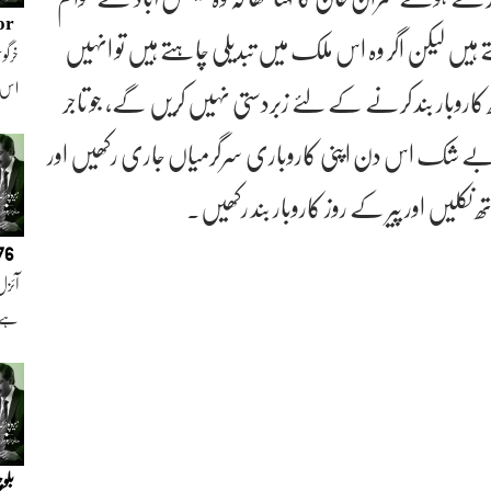
or
ہتے ہیں لیکن اگر وہ اس ملک میں تبدیلی چاہتے ہیں تو انہیں
خرگوش
اس
روبار بند کرنے کے لئے زبردستی نہیں کریں گے، جو تاجر
 بے شک اس دن اپنی کاروباری سرگرمیاں جاری رکھیں اور
لیں اور پیر کے روز کاروبار بند رکھیں۔
076
آئزل
ہے ا
بلو