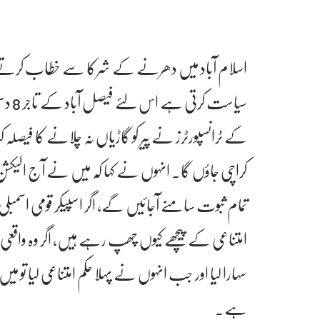
اسلام آباد میں دھرنے کے شرکا سے خطاب کرتے ہ
سیاس
کے ٹرانسپورٹرز نے پیر کو گاڑیاں نہ چلانے کا فیصلہ ک
کراچی جاؤں گا۔ انہوں نے کہا کہ میں نے آج الیکشن
تمام ثبوت سامنے آجائیں گے، اگر اسپیکر قومی اسمبل
امتناعی کے پیچھے کیوں چھپ رہے ہیں، اگر وہ واقعی جیت
سہارا لیا اور جب انہوں نے پہلا حکم امتناعی لیا تو م
ہے۔