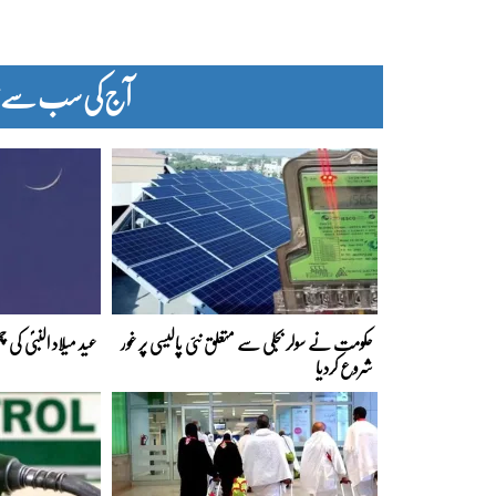
آج کی سب سے زیا
حکومت نے سولر بجلی سے متعلق نئی پالیسی پر غور
عید میلاد النبیؐ کی
شروع کردیا