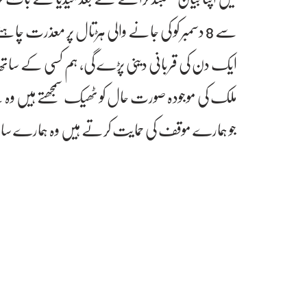
سے 8 دسمبر کو کی جانے والی ہڑتال پر معذرت چا
ایک دن کی قربانی دینی پڑے گی، ہم کسی کے ساتھ کا
ملک کی موجودہ صورت حال کو ٹھیک سمجھتے ہیں وہ
جو ہمارے موقف کی حمایت کرتے ہیں وہ ہمارے ساتھ نک