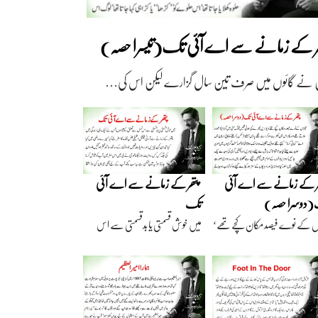
ھر کے زمانے سے اے آئی تک(تیسرا حصہ)
 نے گائوں میں صرف تین سال گزارے لیکن اس کی…
ر کے زمانے سے اے آئی
پتھر کے زمانے سے اے آئی
دوسرا حصہ)
تک
ں کے نوے فیصد مکان کچے تھے‘
میں خوش قسمتی یا بدقسمتی سے اس
اریں گارے…
نسل سے تعلق رکھتا…