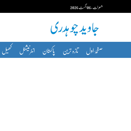
Ski
جمعرات‬‮
،
06
اگست‬‮
2026
t
conten
صفحۂ اول
تازہ ترین
پاکستان
انٹرنیشنل
کھیل