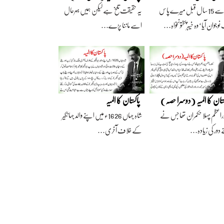
آج سے 15 سال قبل میرے پاس
یہ حقیقت تلخ ہے لیکن ہمیں بہرحال
وجوان آیا‘ وہ خیبرپختونخواہ…
اسے ماننا پڑے…
ستان کا المیہ (دوسرا حصہ)
پاکستان کا المیہ
راعظم پہلا حکمران تھا جس نے
شاہ جہاں 1626ء میں اپنے والد جہانگیر
 دور کی زیادہ…
کے خلاف آخری…