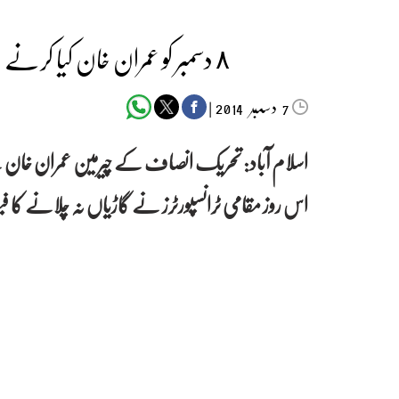
٨ دسمبر کو عمران خان کیا کرنے والے ہیں؟ جاننے کیلئے کلک کریں
دسمبر‬‮
|
2014
7
اسلام آباد:
اس روز مقامی ٹرانسپورٹرز نے گاڑیاں نہ چلانے کا ف