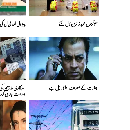
سینکڑوں عمرہ زائرین رُل گئے
پیٹرول اور ڈیزل کی
بھارت کے معروف اداکار چل بسے
سرکاری ملازمین کی 
وضاحت جاری کرد