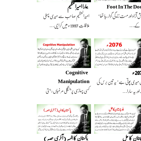
Foot In The Do
ہمارا امیرالعظیم
 آزاد اور مست زندگی گزار رہا تھا‘
امیرالعظیم صاحب سے میری پہلی
 کے…
ملاقات 1997ء میں کراچی…
2ء
Cognitive
Manipulation
 میری پوتی ہے‘ یہ تین برس کی
کسی پہاڑی پر جنگلی مرغیاں رہتی
ور یہ سارا…
تھیں‘ وہ تعداد…
چستان کا حل
پاکستان کا المیہ (آخری حصہ)