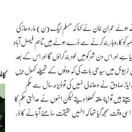
وئے عمران خان نے کہا کہ مسلم لیگ (ن) مار دھاڑ کی
ت کرتی ہے اس لئے فیصل آباد کے تاجر 8 دسمبر کو کاروبار بند کرنے سے ڈرے ہوئے ہیں تاہم فیصل آباد
یا ہے اور اس دن شہر کو میں خود بند کراؤں گا اور اس کے بعد
 ٹربیونل میں سیدھی بات کی کہ ووٹوں کے تھیلے کھول دیں
کال
ی ایاز صادق نے دھاندلی نہیں کی تو ڈیڑھ سال سے حکم
ے ہیں تو اپنا حلقہ کھلوا دیتے لیکن انہوں نے عدالتی حکم کا
یں اسی وقت سمجھ گیا تھا کہ انہیں حقیقت سامنے آجانے کا ڈر