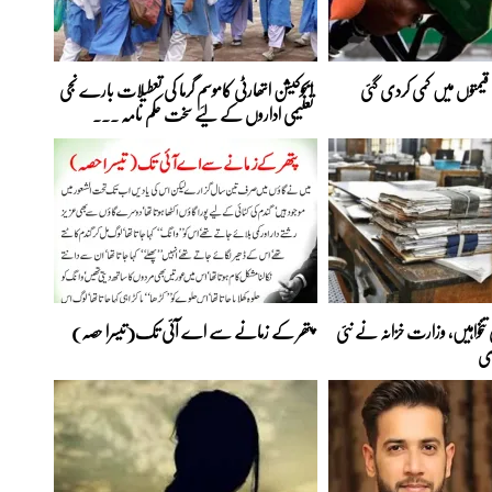
 قیمتوں میں کمی کردی گئی
ایجوکیشن اتھارٹی کاموسمِ گرما کی تعطیلات بارے نجی
تعلیمی اداروں کے لیے سخت حکم نامہ ...
تنخواہیں، وزارت خزانہ نے نئی
پتھر کے زمانے سے اے آئی تک(تیسرا حصہ)
ی