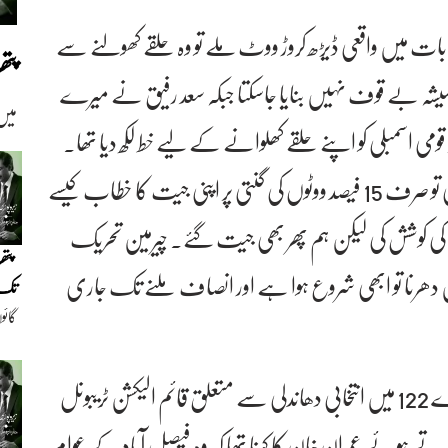
انتخابات میں واقعی ڈیڑھ کروڑ ووٹ ملے تو وہ حلقے کھولنے سے
پت
میشہ بے قوف نہیں بنایا جاسکتا جبکہ سعد رفیق نے میرے
میں
قومی اسمبلی کو اپنے حلقے کھلوانے کے لیے خط لکھ دیا تھا۔
انہوں نے کہا کہ اگر نواز شریف نے دھاندلی نہیں کی تو صرف 15 فیصد ووٹوں کی گنتی پر اپنی جیت کا خطاب کیسے
گ کی کوشش کی لیکن ہم پھر بھی جیت گئے۔ چیرمین تحریک
پتھ
ہیں دھرنا تو ابھی شروع ہوا ہے اور انصاف ملنے تک جاری
تک(
گائو
دیو
اس سے قبل لاہور میں قومی اسمبلی کے حلقہ این اے 122 میں انتخابی دھاندلی سے متعلق قائم الیکشن ٹریبونل
رتے ہوئے عمران خان کا کہنا تھا کہ وہ فیصل آباد کے عوام