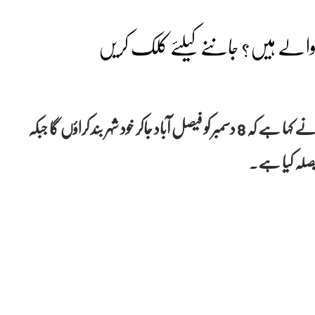
تحریک انصاف کے چیرمین عمران خان نے کہا ہے کہ 8 دسمبر کو فیصل آباد جاکر خود شہر بند کراؤں گا جبکہ
یصلہ کیا ہے۔