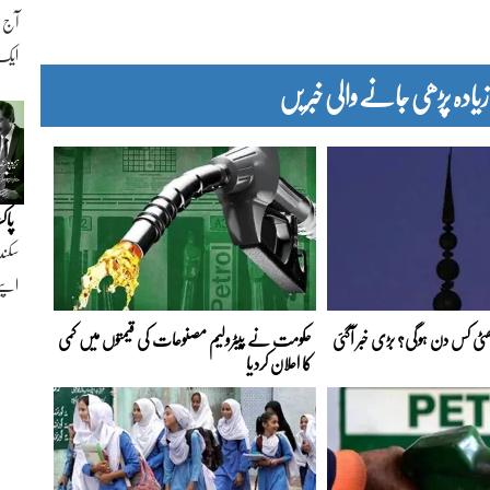
ایک ن
دہ پڑھی جانے والی خبریں
پاک
سکند
اپنے
 چھٹی کس دن ہوگی؟ بڑی خبر آگئی
حکومت نے پیٹرولیم مصنوعات کی قیمتوں میں کمی
کا اعلان کردیا