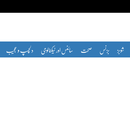
شوبز
بزنس
صحت
سائنس اور ٹیکنالوجی
دلچسپ و عجیب