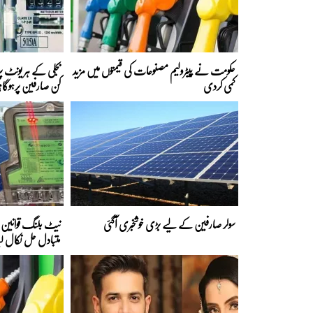
حکومت نے پیٹرولیم مصنوعات کی قیمتوں میں مزید
کمی کردی
کن صارفین پرہوگا؟
سولر صارفین کے لیے بڑی خوشخبری آگئی
نیٹ بلنگ قوانین ک
متبادل حل نکال لی