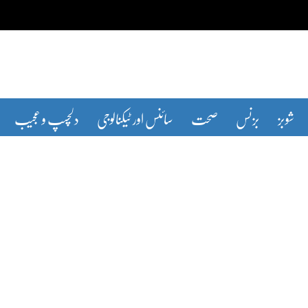
شوبز
بزنس
صحت
سائنس اور ٹیکنالوجی
دلچسپ و عجیب