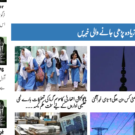
or
خرگوش
اس
دہ پڑھی جانے والی خبریں
076
آئزل
ہے ا
 چھٹی کس دن ہوگی؟ بڑی خبر آگئی
ایجوکیشن اتھارٹی کاموسمِ گرما کی تعطیلات بارے نجی
تعلیمی اداروں کے لیے سخت حکم نامہ ...
بلو