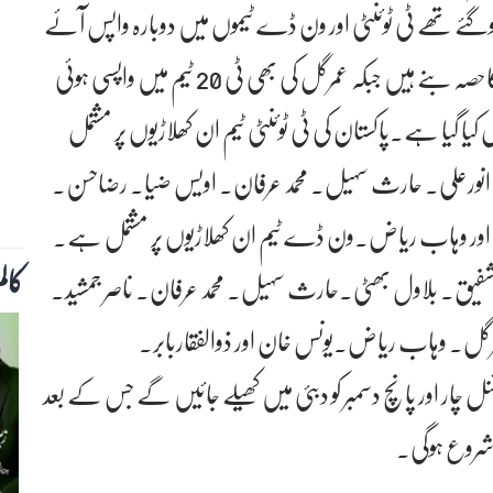
وگئے تھے ٹی ٹوئنٹی اور ون ڈے ٹیموں میں دوبارہ واپس آئے
ہیں۔فاسٹ بولر وہاب ریاض بھی فٹ ہوکر اسکواڈ کاحصہ بنے ہیں جبکہ عمرگل کی بھی ٹی 20 ٹیم میں واپسی ہوئی
احمد کو بھی ٹی 20 ٹیم میں شامل کیا گیا ہے۔پاکستان کی ٹی ٹوئنٹی ٹیم ان کھلاڑیوں پر مشتمل
ظ۔ انورعلی۔ حارث سہیل۔ محمد عرفان۔ اویس ضیا۔ رضاحسن۔
رگل اور وہاب ریاض۔ون ڈے ٹیم ان کھلاڑیوں پر مشتمل ہے۔
کال
د شفیق۔ بلاول بھٹی۔حارث سہیل۔ محمد عرفان۔ ناصر جمشید۔
عمرگل۔ وہاب ریاض۔یونس خان اور ذوالفقاربابر۔
یشنل چار اور پانچ دسمبر کو دبئی میں کھیلے جائیں گے جس کے بعد
 شروع ہوگی۔