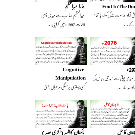
Foot In The Do
ہمارا امیرالعظیم
 آزاد اور مست زندگی گزار رہا تھا‘
امیرالعظیم صاحب سے میری پہلی
 کے…
ملاقات 1997ء میں کراچی…
2ء
Cognitive
Manipulation
 میری پوتی ہے‘ یہ تین برس کی
کسی پہاڑی پر جنگلی مرغیاں رہتی
ور یہ سارا…
تھیں‘ وہ تعداد…
چستان کا حل
پاکستان کا المیہ (آخری حصہ)