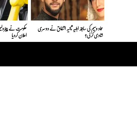
عماد وسیم کی سابقہ اہلیہ ثانیہ اشفاق نے دوسری
حکومت نے پیٹرولیم
شادی کر لی؟
اعلان کردیا