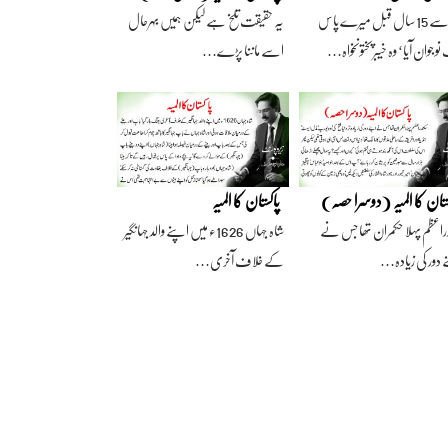
آج سے 15 سال قبل میرے پاس
یہ حقیقت تلخ ہے لیکن ہمیں بہرحال
وجوان آیا‘ وہ خیبرپختونخواہ…
اسے ماننا پڑے…
ستان کا المیہ (دوسرا حصہ)
پاکستان کا المیہ
راعظم پہلا حکمران تھا جس نے
شاہ جہاں 1626ء میں اپنے والد جہانگیر
 دور کی زیادہ…
کے خلاف آخری…