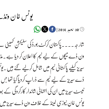
یو نس خا ن ون
‬‮نومبر‬‮
|
2014
30
ون ڈے میچوں کے لیے ٹیم کا اعلان کر دیا ہے۔مڈ
سیریز کیلیے پاکستانی ٹیم میں شامل کرلیے گئے ہیں
ڈے سیریز کے لیے ٹیم سے ڈراپ کردیا گیا تھا جس 
ٹیسٹ سیریز میں ان کی انتہائی شاندار کارکردگی کے بع
یونس خان نیوزی لینڈ کے خلاف ون ڈے سیریز میں ٹی