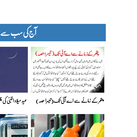
آج کی سب سے زیا
پتھر کے زمانے سے اے آئی تک(تیسرا حصہ)
عید میلاد النبیؐ کی