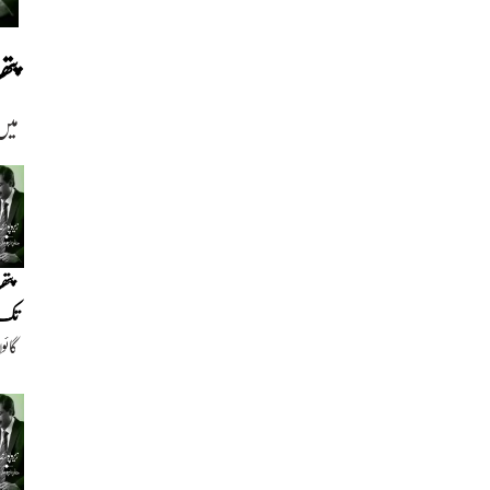
پت
میں
پتھ
تک(
گائو
دیو