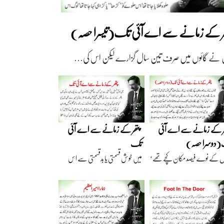
ھر کے زمانے سے اے آئی تک(تیسرا حصہ)
 نے گائوں میں صرف تین سال گزارے لیکن اس کی…
ر کے زمانے سے اے آئی
پتھر کے زمانے سے اے آئی
دوسرا حصہ)
تک
ں کے نوے فیصد مکان کچے تھے‘
میں خوش قسمتی یا بدقسمتی سے اس
اریں گارے…
نسل سے تعلق رکھتا…