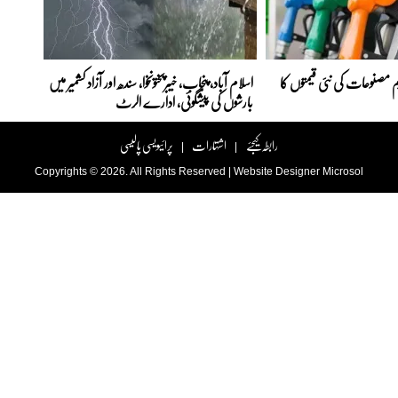
 مصنوعات کی نئی قیمتوں کا
اسلام آباد، پنجاب، خیبرپختونخوا، سندھ اور آزاد کشمیر میں
بارشوں کی پیشگوئی، ادارے الرٹ
رابطہ کیجئے
اشتہارات
پرائیویسی پالیسی
|
|
Copyrights © 2026. All Rights Reserved |
Website Designer
Microsol