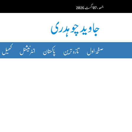
Ski
جمعہ‬‮
،
07
اگست‬‮
2026
t
conten
صفحۂ اول
تازہ ترین
پاکستان
انٹرنیشنل
کھیل