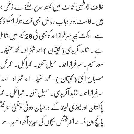
خلاف ابوظہبی ٹیسٹ میں گیند سر پر لگنے سے زخمی ہ
ہے۔وکٹ کیپر سرفراز 
ہے۔ شاہد آفریدی ( کپتان ) احمد شہزاد۔ محمد حفی
سعد نسیم۔ سرفراز احمد۔ سہیل تنویر۔ عمراکمل۔ عم
مصباح الحق ( کپتان )۔ محمد حفیظ۔ احمد شہزاد۔ اس
سرفراز احمد۔ شاہد آفریدی۔ سہیل تنویر۔ عمراکمل۔ 
پاکستان اور نیوزی لینڈ کے درمیان دو ٹی ٹوئنٹی انٹرن
پانچ ون ڈے انٹرنیشنل میچوں کی سیریز آٹھ دسمبر سے