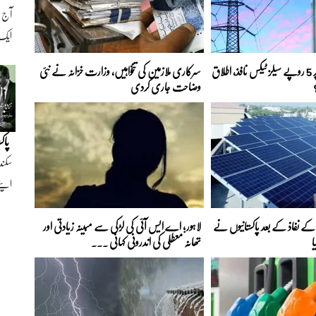
ایک ن
بجلی کے ہر یونٹ پر 5 روپے سیلز ٹیکس نافذ، اطلاق
سرکاری ملازمین کی تنخواہیں، وزارت خزانہ نے نئی
وضاحت جاری کردی
پاک
سکند
اپنے
ے نفاذ کے بعد پاکستانیوں نے
لاہور؛ اے ایس آئی کی لڑکی سے مبینہ زیادتی اور
ا
تھانہ معطلی کی اندرونی کہانی ...