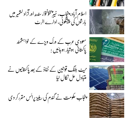
اسلام آباد، پنجاب، خیبرپختونخوا، سندھ اور آزاد کشمیر میں
بارشوں کی پیشگوئی، ادارے الرٹ
سعودی عرب کے ورک ویزے کے خواہشمند
پاکستانی ہوشیار ہوجائیں !
نیٹ بلنگ قوانین کے نفاذ کے بعد پاکستانیوں نے
متبادل حل نکال لیا
پنجاب حکومت نے گندم کی ریلیز پرائس مقرر کر دی‎