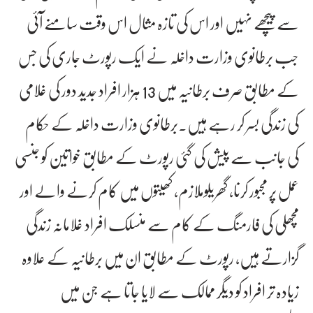
سے پیچھے نہیں اور اس کی تازہ مثال اس وقت سامنے آئی
جب برطانوی وزارت داخلہ نے ایک رپورٹ جاری کی جس
کے مطابق صرف برطانیہ میں 13 ہزار افراد جدید دور کی غلامی
کی زندگی بسر کر رہے ہیں۔برطانوی وزارت داخلہ کے حکام
کی جانب سے پیش کی گئی رپورٹ کے مطابق خواتین کو جنسی
عمل پر مجبور کرنا، گھریلوملازم، کھیتوں میں کام کرنے والے اور
مچھلی کی فارمنگ کے کام سے منسلک افراد غلامانہ زندگی
گزارتے ہیں، رپورٹ کے مطابق ان میں برطانیہ کے علاوہ
زیادہ تر افراد کو دیگر ممالک سے لایا جاتا ہے جن میں