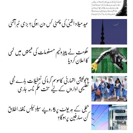
عید میلاد النبیؐ کی چھٹی کس دن ہوگی؟ بڑی خبر آگئی
حکومت نے پیٹرولیم مصنوعات کی قیمتوں میں کمی
کا اعلان کردیا
ایجوکیشن اتھارٹی کاموسمِ گرما کی تعطیلات بارے نجی
تعلیمی اداروں کے لیے سخت حکم نامہ جاری
بجلی کے ہر یونٹ پر 5 روپے سیلز ٹیکس نافذ، اطلاق
کن صارفین پرہوگا؟