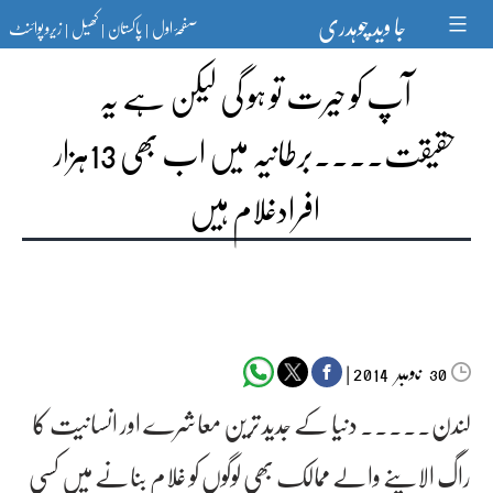
Ski
جا وید چوہدری
صفحۂ اول
پاکستان
کھیل
زیرو پوائنٹ
t
|
|
|
conten
آپ کو حیرت تو ہو گی لیکن ہے یہ
حقیقت۔۔۔۔برطانیہ میں اب بھی 13ہزار
افرادغلام ہیں
‬‮نومبر‬‮
|
2014
30
لندن۔۔۔۔۔ دنیا کے جدید ترین معاشرے اور انسانیت کا
راگ الاپنے والے ممالک بھی لوگوں کو غلام بنانے میں کسی