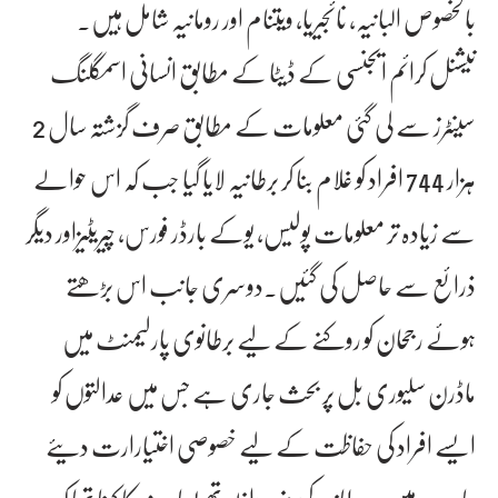
بالخصوص البانیہ، نائجیریا، ویتنام اور رومانیہ شامل ہیں۔
نیشنل کرائم ایجنسی کے ڈیٹا کے مطابق انسانی اسمگلنگ
سینٹرز سے لی گئی معلومات کے مطابق صرف گزشتہ سال 2
ہزار 744 افراد کو غلام بنا کر برطانیہ لایا گیا جب کہ اس حوالے
سے زیادہ تر معلومات پولیس، یوکے بارڈر فورس، چیریٹیزاور دیگر
ذرائع سے حاصل کی گئیں۔دوسری جانب اس بڑھتے
ہوئے رجحان کو روکنے کے لیے برطانوی پارلیمنٹ میں
ماڈرن سلیوری بل پر بحث جاری ہے جس میں عدالتوں کو
ایسے افراد کی حفاظت کے لیے خصوصی اختیارارت دیئے