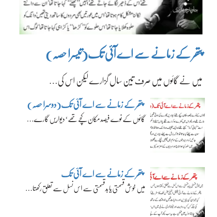
پتھر کے زمانے سے اے آئی تک(تیسرا حصہ)
میں نے گائوں میں صرف تین سال گزارے لیکن اس کی…
پتھر کے زمانے سے اے آئی تک(دوسرا حصہ)
گائوں کے نوے فیصد مکان کچے تھے‘ دیواریں گارے…
پتھر کے زمانے سے اے آئی تک
میں خوش قسمتی یا بدقسمتی سے اس نسل سے تعلق رکھتا…