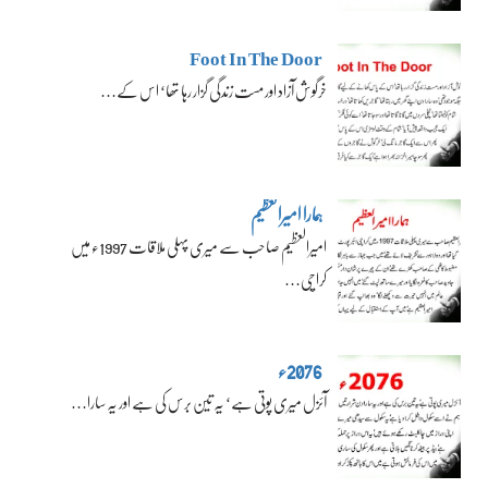
Foot In The Door
خرگوش آزاد اور مست زندگی گزار رہا تھا‘ اس کے…
ہمارا امیرالعظیم
امیرالعظیم صاحب سے میری پہلی ملاقات 1997ء میں
کراچی…
2076ء
آئزل میری پوتی ہے‘ یہ تین برس کی ہے اور یہ سارا…