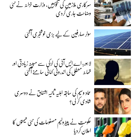
سرکاری ملازمین کی تنخواہیں، وزارت خزانہ نے نئی
وضاحت جاری کردی
سولر صارفین کے لیے بڑی خوشخبری آگئی
لاہور؛ اے ایس آئی کی لڑکی سے مبینہ زیادتی اور
تھانہ معطلی کی اندرونی کہانی سامنے آگئی
عماد وسیم کی سابقہ اہلیہ ثانیہ اشفاق نے دوسری
شادی کر لی؟
حکومت نے پیٹرولیم مصنوعات کی نئی قیمتوں کا
اعلان کردیا