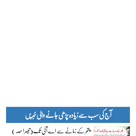
آج کی سب سے زیادہ پڑھی جانے والی خبریں
پتھر کے زمانے سے اے آئی تک(تیسرا حصہ)