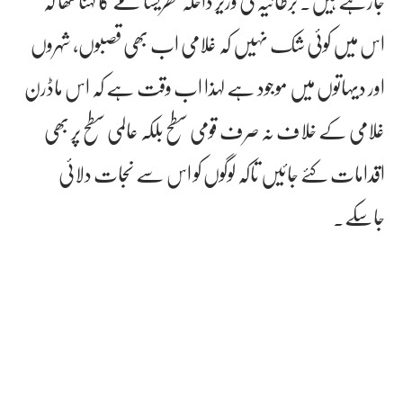
جارہے ہیں۔ برطانیہ کی وزیر داخلہ تھریسا مے کا کہنا تھا کہ
اس میں کوئی شک نہیں کہ غلامی اب بھی قصبوں، شہروں
اور دیہاتوں میں موجود ہے لہذا اب وقت ہے کہ اس ماڈرن
غلامی کے خلاف نہ صرف قومی سطح بلکہ عالمی سطح پر بھی
اقدامات کئے جائیں تاکہ لوگوں کو اس سے نجات دلائی
جاسکے۔