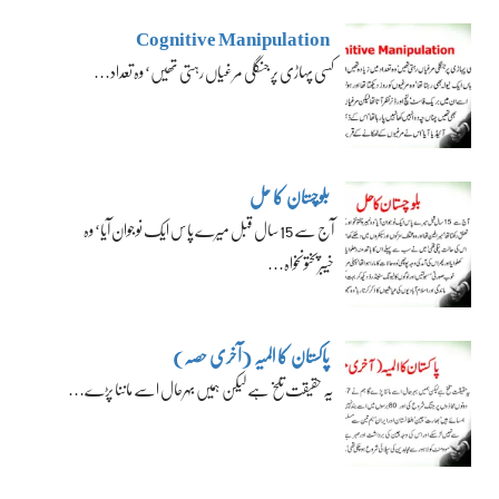
Cognitive Manipulation
کسی پہاڑی پر جنگلی مرغیاں رہتی تھیں‘ وہ تعداد…
بلوچستان کا حل
آج سے 15 سال قبل میرے پاس ایک نوجوان آیا‘ وہ
خیبرپختونخواہ…
پاکستان کا المیہ (آخری حصہ)
یہ حقیقت تلخ ہے لیکن ہمیں بہرحال اسے ماننا پڑے…