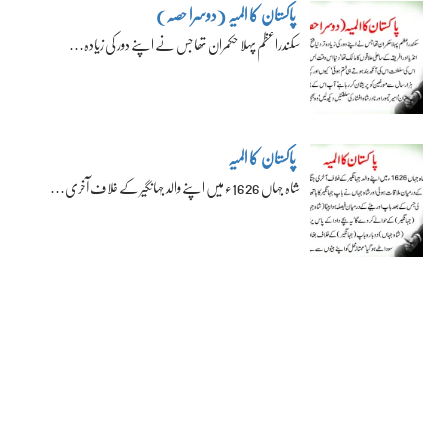
پاکستان کا المیہ (دوسرا حصہ)
سکندراعظم پہلا حکمران تھا جس نے اپنے دور کی زیادہ…
پاکستان کا المیہ
شاہ جہاں 1626ء میں اپنے والد جہانگیر کے خلاف آخری…