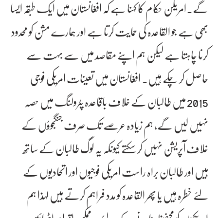
گے۔امریکن حکام کا کہنا ہے کہ افغانستان میں ایک طبقہ ایسا
بھی ہے جو القاعدہ کی حمایت کرتا ہے اور ہمارے مشن کو محدود
کرنا چاہتا ہے لیکن ہم اپنے مقاصد میں سے بہت سے
حاصل کر چکے ہیں۔ افغانستان میں تعینات امریکی فوجی
2015 میں طالبان کے خلاف باقاعدہ پٹرولنگ میں حصہ
نہیں لیں گے، ہم زیادہ عرصے تک صرف جنگجوؤں کے
خلاف آپریشن نہیں کر سکتے کیونکہ یہ لوگ طالبان کے ساتھ
ہیں اور طالبان براہ راست امریکی فوجیوں اور اتحادیوں کے
لئے خطرہ ہیں یا پھر القاعدہ کو مدد فراہم کرتے ہیں لہذا ہم