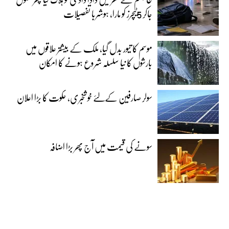
جاکر 5ٹیچرز کو مارا، ہوشربا تفصیلات
موسم کا تیور بدل گیا، ملک کے بیشتر علاقوں میں
بارشوں کا نیا سلسلہ شروع ہونے کا امکان
سولر صارفین کےلئے خوشخبری، حکوت کا بڑا اعلان
سونے کی قیمت میں آج پھر بڑا اضافہ