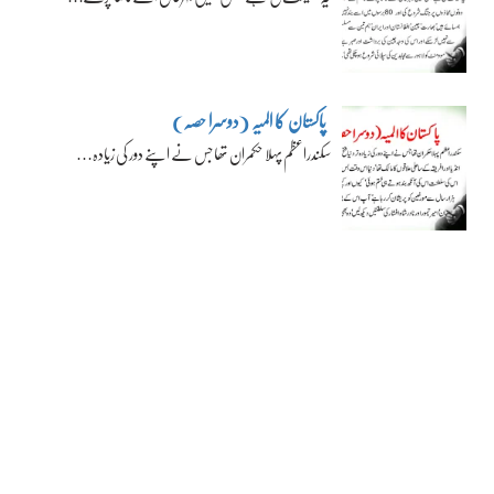
پاکستان کا المیہ (دوسرا حصہ)
سکندراعظم پہلا حکمران تھا جس نے اپنے دور کی زیادہ…