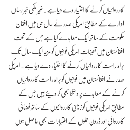
کارروائیاں کرنے کا اختیار دے دیا ہے۔غیر ملکی خبر رساں
ادار ے کے مطابق امریکی صدر نے حال ہی میں افغان
حکومت کے ساتھ ایک معاہدے کیا ہے جس کے تحت
افغانستان میں تعینات امریکی فوجیوں کو مزید ایک سال تک
براہ راست کارروائیاں کرنے کا اختیار دے دیا ہے۔ امریکی
صدر نے افغانستان میں فوجیوں کو براہ راست کارروائیاں
کرنے کے معاہدے پر دستخط بھی کر دیئے ہیں جس کے
مطابق امریکی فوجیوں کو زمینی کارروائیوں کے ساتھ فضائی
کارروائی اور ڈرون حملوں کے اختیارات بھی حاصل ہوں