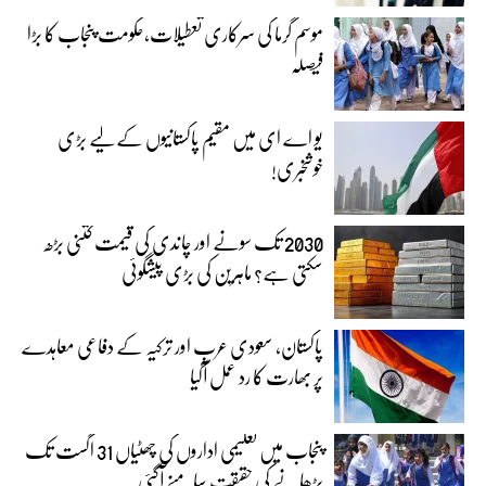
موسم گرما کی سرکاری تعطیلات،حکومت پنجاب کا بڑا
فیصلہ
یو اے ای میں مقیم پاکستانیوں کے لیے بڑی
خوشخبری!
2030 تک سونے اور چاندی کی قیمت کتنی بڑھ
سکتی ہے؟ ماہرین کی بڑی پیشگوئی
پاکستان، سعودی عرب اور ترکیہ کے دفاعی معاہدے
پر بھارت کا رد عمل آگیا
پنجاب میں تعلیمی اداروں کی چھٹیاں 31 اگست تک
بڑھانے کی حقیقت سامنے آگئی