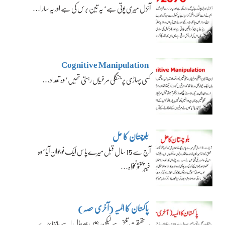
آئزل میری پوتی ہے‘ یہ تین برس کی ہے اور یہ سارا…
Cognitive Manipulation
کسی پہاڑی پر جنگلی مرغیاں رہتی تھیں‘ وہ تعداد…
بلوچستان کا حل
آج سے 15 سال قبل میرے پاس ایک نوجوان آیا‘ وہ
خیبرپختونخواہ…
پاکستان کا المیہ (آخری حصہ)
یہ حقیقت تلخ ہے لیکن ہمیں بہرحال اسے ماننا پڑے…