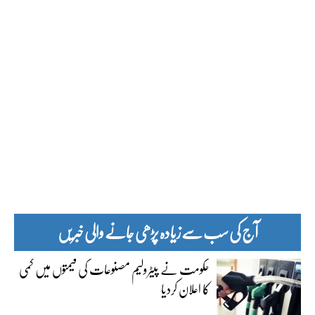
آج کی سب سے زیادہ پڑھی جانے والی خبریں
حکومت نے پیٹرولیم مصنوعات کی قیمتوں میں کمی
کا اعلان کردیا