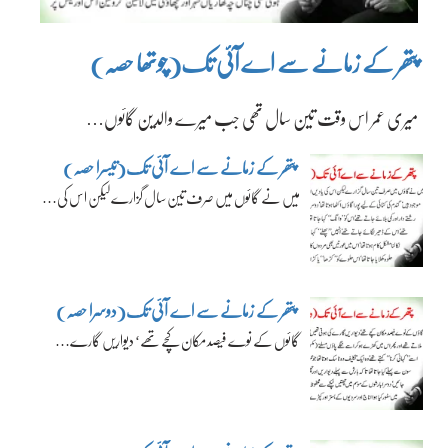
پتھر کے زمانے سے اے آئی تک(چوتھا حصہ)
میری عمر اس وقت تین سال تھی جب میرے والدین گائوں…
پتھر کے زمانے سے اے آئی تک(تیسرا حصہ)
میں نے گائوں میں صرف تین سال گزارے لیکن اس کی…
پتھر کے زمانے سے اے آئی تک(دوسرا حصہ)
گائوں کے نوے فیصد مکان کچے تھے‘ دیواریں گارے…