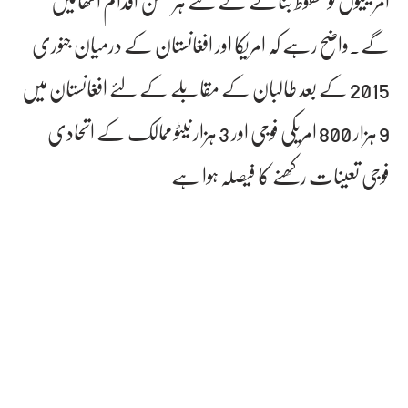
امریکیوں کو محفوظ بنانے کے لئے ہر ممکن اقدام اٹھائیں
گے۔واضح رہے کہ امریکا اور افغانستان کے درمیان جنوری
2015 کے بعد طالبان کے مقابلے کے لئے افغانستان میں
9 ہزار 800 امریکی فوجی اور 3 ہزار نیٹو ممالک کے اتحادی
فوجی تعینات رکھنے کا فیصلہ ہوا ہے