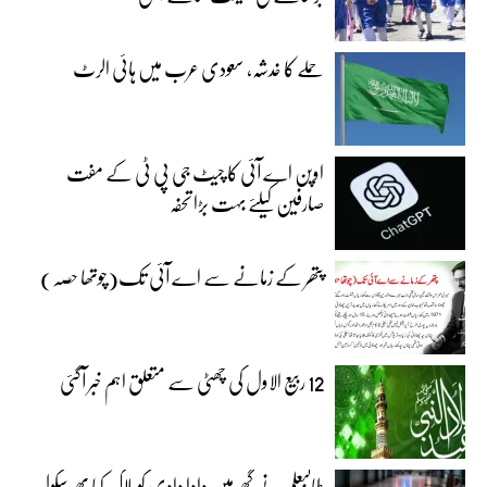
حملے کا خدشہ، سعودی عرب میں ہائی الرٹ
اوپن اے آئی کا چیٹ جی پی ٹی کے مفت
صارفین کیلئے بہت بڑا تحفہ
پتھر کے زمانے سے اے آئی تک(چوتھا حصہ)
12 ربیع الاول کی چھٹی سے متعلق اہم خبر آگئی
طالبعلم نے گھر میں دادا دادی کو ہلاک کیا پھر سکول