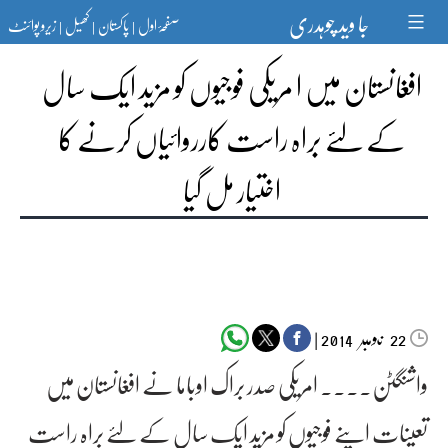
Ski
جا وید چوہدری
صفحۂ اول
پاکستان
کھیل
زیرو پوائنٹ
t
|
|
|
conten
افغانستان میں ا مریکی فوجیوں کو مزید ایک سال
کے لئے براہ راست کارروائیاں کرنے کا
اختیار مل گیا
‬‮نومبر‬‮
|
2014
22
واشنگٹن۔۔۔۔ امریکی صدر براک اوباما نے افغانستان میں
تعینات اپنے فوجیوں کو مزید ایک سال کے لئے براہ راست