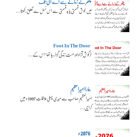
پتھر کے زمانے سے اے آئی تک
میں خوش قسمتی یا بدقسمتی سے اس نسل سے تعلق رکھتا…
Foot In The Door
خرگوش آزاد اور مست زندگی گزار رہا تھا‘ اس کے…
ہمارا امیرالعظیم
امیرالعظیم صاحب سے میری پہلی ملاقات 1997ء میں
کراچی…
2076ء