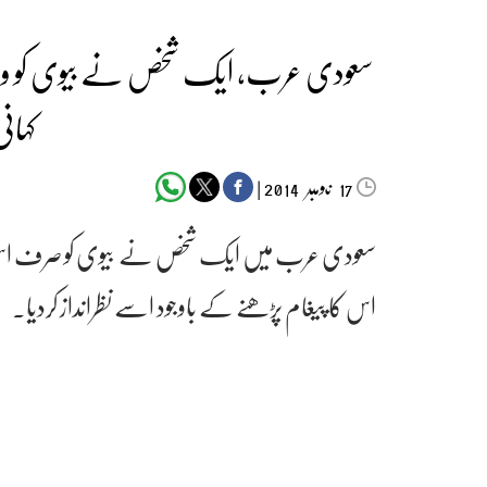
سعودی عرب، ایک شخص نے بیوی کو 
کہان
‬‮نومبر‬‮
|
2014
17
سعودی عرب میں ایک شخص نے بیوی کو صرف اس بات 
اس کا پیغام پڑھنے کے باوجود اسے نظرانداز کردیا۔