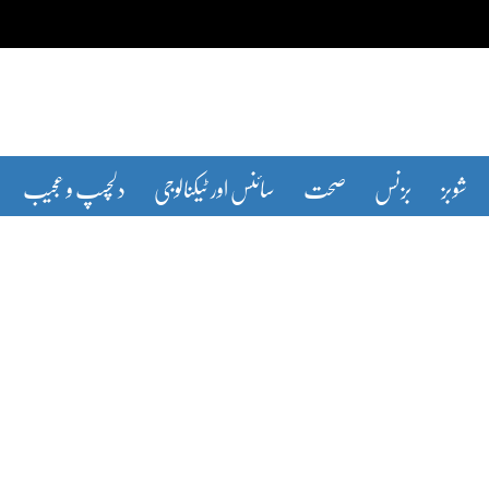
شوبز
بزنس
صحت
سائنس اور ٹیکنالوجی
دلچسپ و عجیب