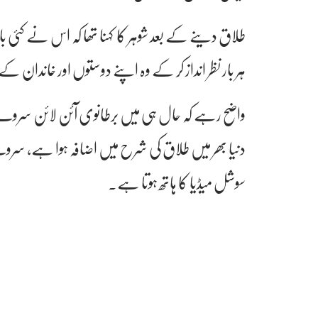
طلاق دینے کے بعد شوہر کا کہنا تھا کہ اس نے کئی بار 
ہر بار نظر انداز کر کے وہ اپنے دوستوں اور خاندان 
واضح رہے کہ حال ہی میں برطانوی آئن لائن سروے
دنیا بھر میں طلاق کی شرح میں اضافہ ہوا ہے، سر
سوشل میڈیا کا ہاتھ ہوتا ہے۔