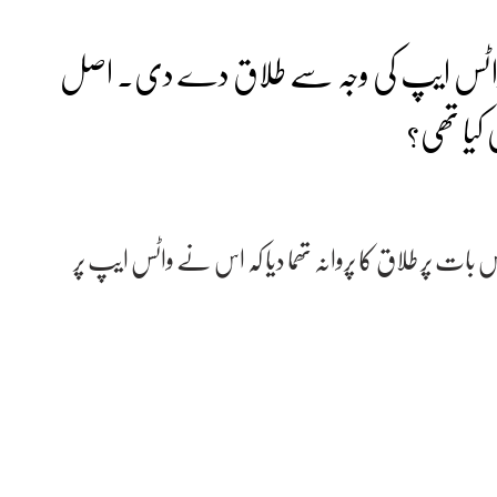
واٹس ایپ کی وجہ سے طلاق دے دی۔ اصل
ی کیا تھی؟
پر طلاق کا پروانہ تھما دیا کہ اس نے واٹس ایپ پر