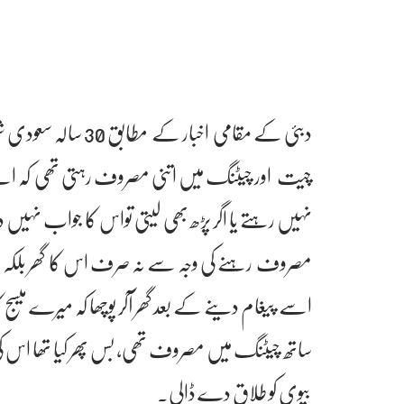
دبئی کے مقامی اخبا
چیت اور چیٹنگ میں اتنی مصروف رہتی تھی کہ اسے 
نہیں رہتے یا اگر پڑھ بھی لیتی تواس کا جواب نہیں دی
مصروف رہنے کی وجہ سے نہ صرف اس کا گھر بلکہ 
اسے پیغام دینے کے بعد گھر آکر پوچھا کہ میرے میسج
ساتھ چیٹنگ میں مصروف تھی، بس پھر کیا تھا اس کی یہ 
بیوی کو طلاق دے ڈالی۔