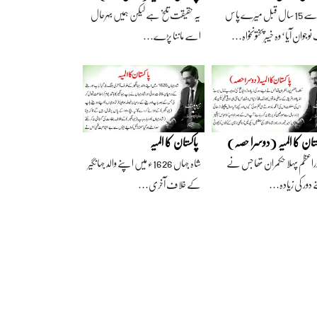
آج سے 15 سال قبل میرے پاس
یہ حقیقت تلخ ہے لیکن ہمیں بہرحال
وجوان آیا‘ وہ خیبرپختونخواہ…
اسے ماننا پڑے…
ستان کا المیہ (دوسرا حصہ)
پاکستان کا المیہ
راعظم پہلا حکمران تھا جس نے
شاہ جہاں 1626ء میں اپنے والد جہانگیر
 دور کی زیادہ…
کے خلاف آخری…