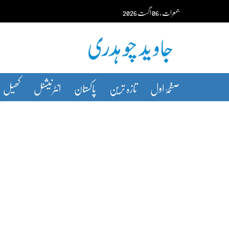
Ski
جمعرات‬‮
،
06
اگست‬‮
2026
t
conten
صفحۂ اول
تازہ ترین
پاکستان
انٹرنیشنل
کھیل