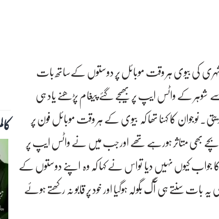
ر کے مطابق 30 سالہ سعودی شہری کی بیوی ہر وقت موبائل پر دوستوں کےساتھ بات
شوہر کے واٹس ایپ پر بھیجے گئے پیغام پڑھنے یاد ہی
تی۔ نوجوان کا کہنا تھا کہ بیوی کے ہر وقت موبائل فون پر
کال
بچے بھی متاثر ہورہے تھے اورجب میں نے واٹس ایپ پر
 کا جواب کیوں نہیں دیا تواس نے کہا کہ وہ اپنے دوستوں کے
بات سنتے ہی آگ بگولہ ہوگیا اور خود پر قابو نہ رکھتے ہوئے