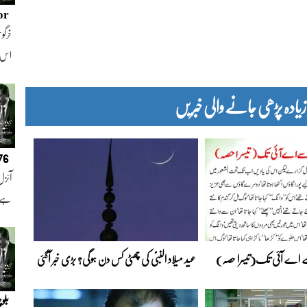
or
خرگوش
اس
دہ پڑھی جانے والی خبریں
076
آئزل
ہے ا
ے اے آئی تک(تیسرا حصہ)
عید میلاد النبیؐ کی چھٹی کس دن ہوگی؟ بڑی خبر آگئی
بلو