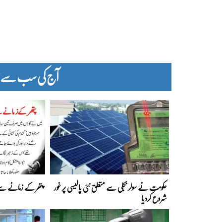
آج کی سب سے زیا
حکومت نے سولر بجلی سے متعلق نئی پالیسی پر غور
پتھر کے زمانے س
شروع کردیا