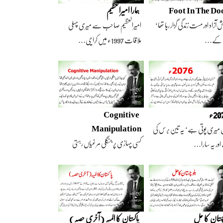
Foot In The Do
ہمارا امیرالعظیم
 آزاد اور مست زندگی گزار رہا تھا‘
امیرالعظیم صاحب سے میری پہلی
 کے…
ملاقات 1997ء میں کراچی…
2ء
Cognitive
Manipulation
 میری پوتی ہے‘ یہ تین برس کی
کسی پہاڑی پر جنگلی مرغیاں رہتی
ور یہ سارا…
تھیں‘ وہ تعداد…
چستان کا حل
پاکستان کا المیہ (آخری حصہ)