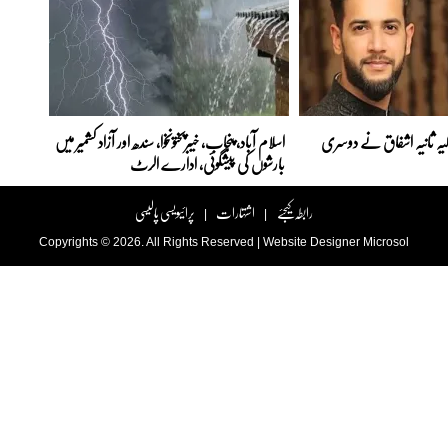
اہلیہ ثانیہ اشفاق نے دوسری
اسلام آباد، پنجاب، خیبرپختونخوا، سندھ اور آزاد کشمیر میں
بارشوں کی پیشگوئی، ادارے الرٹ
رابطہ کیجئے
اشتہارات
پرائیویسی پالیسی
|
|
Copyrights © 2026. All Rights Reserved |
Website Designer
Microsol