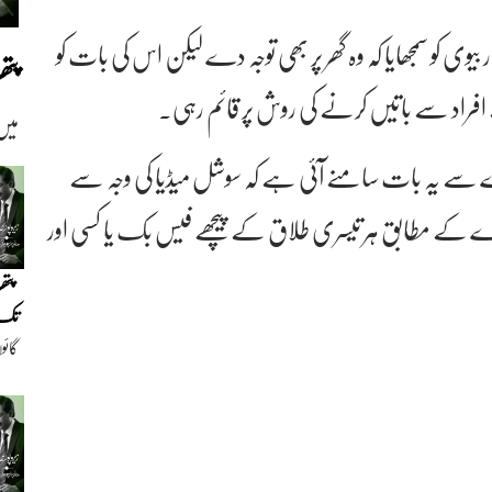
بیوی کو سمجھایا کہ وہ گھر پر بھی توجہ دے لیکن اس کی بات کو
پت
کے افراد سے باتیں کرنے کی روش پر قائم رہی۔
میں
 سے یہ بات سامنے آئی ہے کہ سوشل میڈیا کی وجہ سے
وے کے مطابق ہر تیسری طلاق کے پیچھے فیس بک یا کسی اور
پتھ
تک(
گائو
دیو