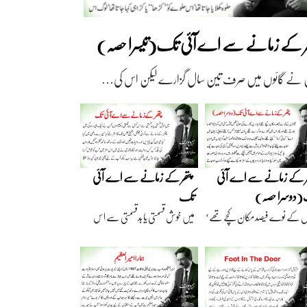
ھر کے زمانے سے اے آئی تک(تیسرا حصہ)
 نے گائوں میں صرف تین سال گزارے لیکن اس کی…
ر کے زمانے سے اے آئی
پتھر کے زمانے سے اے آئی
دوسرا حصہ)
تک
ں کے نوے فیصد مکان کچے تھے‘
میں خوش قسمتی یا بدقسمتی سے اس
اریں گارے…
نسل سے تعلق رکھتا…