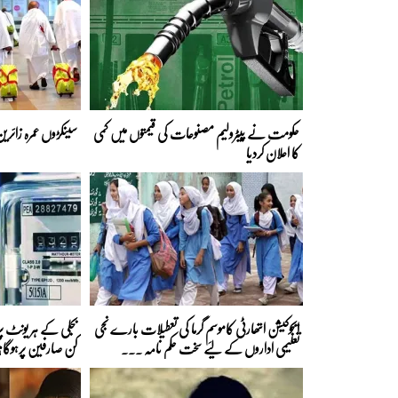
حکومت نے پیٹرولیم مصنوعات کی قیمتوں میں کمی
سینکڑوں عمرہ زائری
کا اعلان کردیا
ایجوکیشن اتھارٹی کاموسمِ گرما کی تعطیلات بارے نجی
تعلیمی اداروں کے لیے سخت حکم نامہ ...
کن صارفین پرہوگا؟