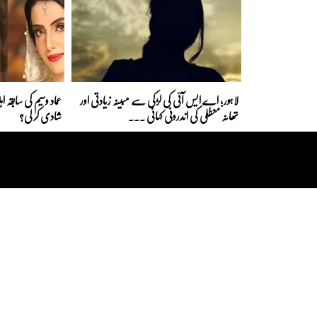
لاہور؛ اے ایس آئی کی لڑکی سے مبینہ زیادتی اور
عماد وسیم کی سابقہ 
تھانہ معطلی کی اندرونی کہانی ...
شادی کر لی؟