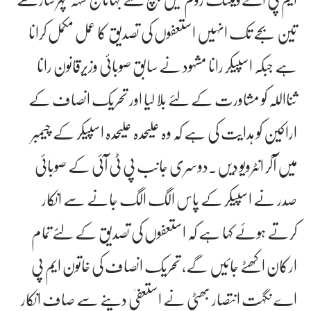
تین بجے تک انہیں استعفوں کی تصدیق کا عمل مکمل کرانا
ہے جبکہ اسپیکر رانا مشہود نے سابق صوبائی وزیرقانون رانا
ثنااللہ کو مشاورت کے لئے بلا لیا اور تحریک انصاف کے
اراکین کو ہدایت کی ہے کہ وہ علیحدہ علیحدہ اسپیکر کے چیمبر
میں آکر انٹرویو دیں۔دوسری جانب پی ٹی آئی کے صوبائی
صدر نے اسپیکر کے پاس الگ الگ جانے سے انکار
کرتے ہوئے کہا ہے کہ استعفوں کی تصدیق کے لئے تمام
ارکان اکھٹے جائیں گے، تحریک انصاف کی خاتون ایم پی
اے نگہت انتصار بھٹی نے استعفیٰ دینے سے صاف انکار