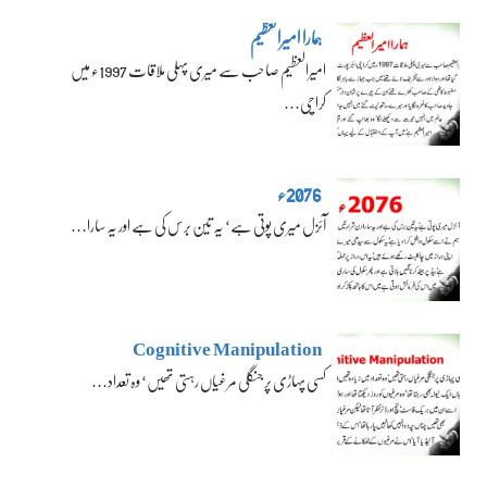
ہمارا امیرالعظیم
امیرالعظیم صاحب سے میری پہلی ملاقات 1997ء میں
کراچی…
2076ء
آئزل میری پوتی ہے‘ یہ تین برس کی ہے اور یہ سارا…
Cognitive Manipulation
کسی پہاڑی پر جنگلی مرغیاں رہتی تھیں‘ وہ تعداد…