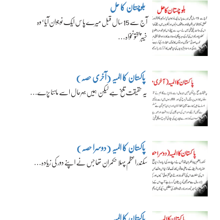
بلوچستان کا حل
آج سے 15 سال قبل میرے پاس ایک نوجوان آیا‘ وہ
خیبرپختونخواہ…
پاکستان کا المیہ (آخری حصہ)
یہ حقیقت تلخ ہے لیکن ہمیں بہرحال اسے ماننا پڑے…
پاکستان کا المیہ (دوسرا حصہ)
سکندراعظم پہلا حکمران تھا جس نے اپنے دور کی زیادہ…
پاکستان کا المیہ