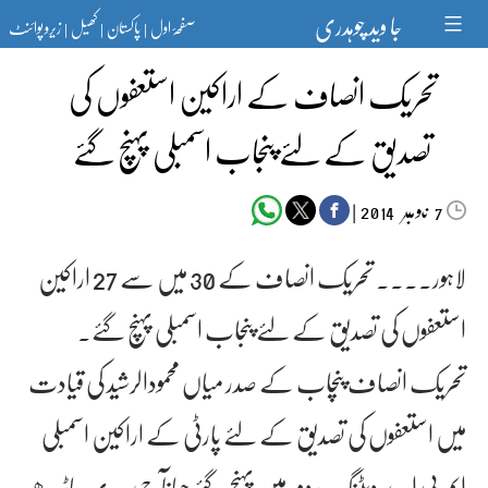
Ski
جا وید چوہدری
صفحۂ اول
پاکستان
کھیل
زیرو پوائنٹ
t
|
|
|
conten
تحریک انصاف کے اراکین استعفوں کی
تصدیق کے لئے پنجاب اسمبلی پہنچ گئے
‬‮نومبر‬‮
|
2014
7
لاہور۔۔۔۔ تحریک انصاف کے 30 میں سے 27 اراکین
استعفوں کی تصدیق کے لئے پنجاب اسمبلی پہنچ گئے۔
تحریک انصاف پنچاب کے صدر میاں محمودالرشید کی قیادت
میں استعفوں کی تصدیق کے لئے پارٹی کے اراکین اسمبلی
ایم پی اے ویٹنگ روم میں پہنچ گئے جہاںآج سہہ پہر ساڑھے