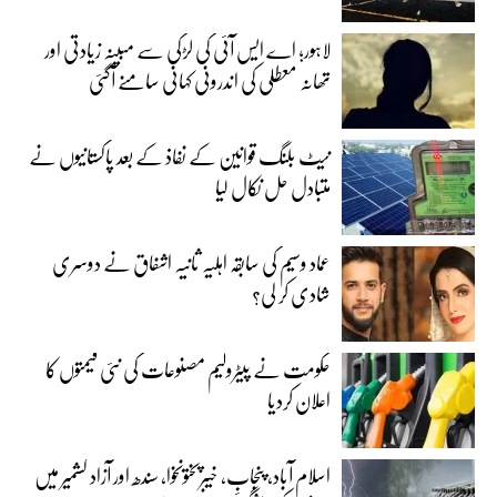
لاہور؛ اے ایس آئی کی لڑکی سے مبینہ زیادتی اور
تھانہ معطلی کی اندرونی کہانی سامنے آگئی
نیٹ بلنگ قوانین کے نفاذ کے بعد پاکستانیوں نے
متبادل حل نکال لیا
عماد وسیم کی سابقہ اہلیہ ثانیہ اشفاق نے دوسری
شادی کر لی؟
حکومت نے پیٹرولیم مصنوعات کی نئی قیمتوں کا
اعلان کردیا
اسلام آباد، پنجاب، خیبرپختونخوا، سندھ اور آزاد کشمیر میں