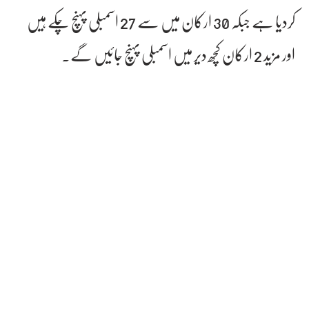
کردیا ہے جبکہ 30 ارکان میں سے 27 اسمبلی پہنچ چکے ہیں
اور مزید 2 ارکان کچھ دیر میں اسمبلی پہنچ جائیں گے۔