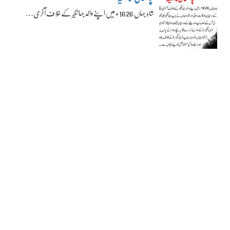
شاہ جہاں 1626ء میں اپنے والد جہانگیر کے خلاف آخری…