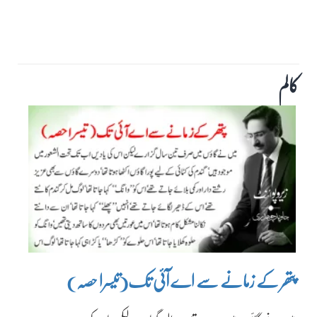
کالم
پتھر کے زمانے سے اے آئی تک(تیسرا حصہ)