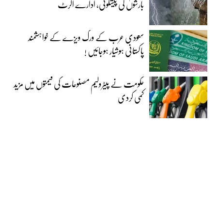
بارشوں کی پیشگوئی، ادارے الرٹ
سعودی عرب کے ورک ویزے کے خواہشمند
پاکستانی ہوشیار ہوجائیں !
حکومت نے پیٹرولیم مصنوعات کی قیمتوں میں مزید
کمی کردی