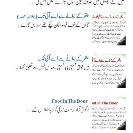
میں نے گائوں میں صرف تین سال گزارے لیکن اس کی…
پتھر کے زمانے سے اے آئی تک(دوسرا حصہ)
گائوں کے نوے فیصد مکان کچے تھے‘ دیواریں گارے…
پتھر کے زمانے سے اے آئی تک
میں خوش قسمتی یا بدقسمتی سے اس نسل سے تعلق رکھتا…
Foot In The Door
خرگوش آزاد اور مست زندگی گزار رہا تھا‘ اس کے…