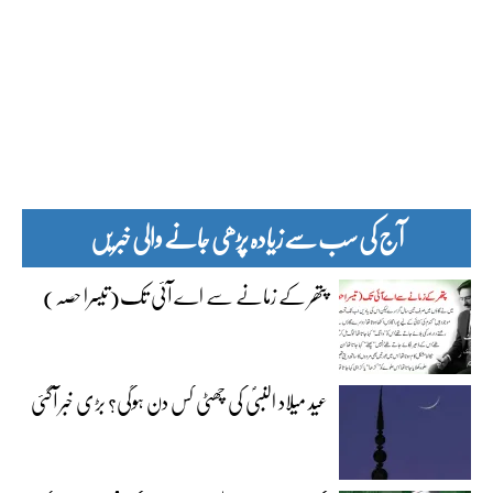
آج کی سب سے زیادہ پڑھی جانے والی خبریں
پتھر کے زمانے سے اے آئی تک(تیسرا حصہ)
عید میلاد النبیؐ کی چھٹی کس دن ہوگی؟ بڑی خبر آگئی