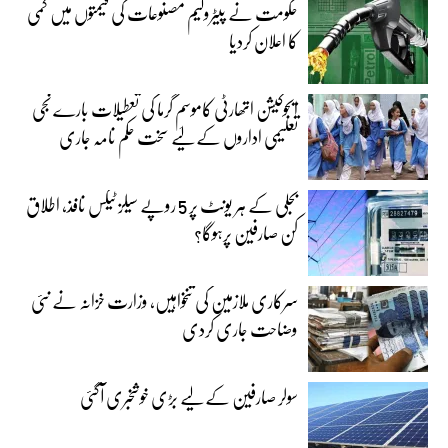
حکومت نے پیٹرولیم مصنوعات کی قیمتوں میں کمی
کا اعلان کردیا
ایجوکیشن اتھارٹی کاموسمِ گرما کی تعطیلات بارے نجی
تعلیمی اداروں کے لیے سخت حکم نامہ جاری
بجلی کے ہر یونٹ پر 5 روپے سیلز ٹیکس نافذ، اطلاق
کن صارفین پرہوگا؟
سرکاری ملازمین کی تنخواہیں، وزارت خزانہ نے نئی
وضاحت جاری کردی
سولر صارفین کے لیے بڑی خوشخبری آگئی