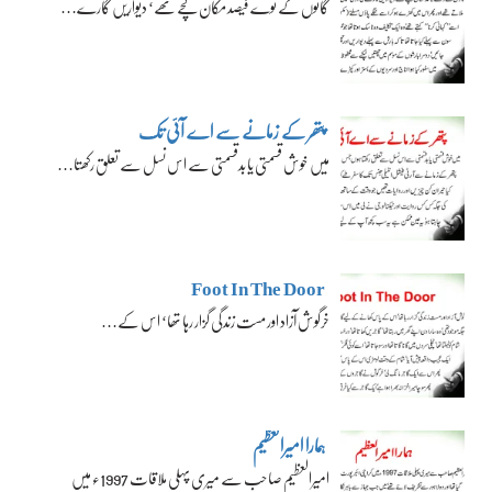
گائوں کے نوے فیصد مکان کچے تھے‘ دیواریں گارے…
پتھر کے زمانے سے اے آئی تک
میں خوش قسمتی یا بدقسمتی سے اس نسل سے تعلق رکھتا…
Foot In The Door
خرگوش آزاد اور مست زندگی گزار رہا تھا‘ اس کے…
ہمارا امیرالعظیم
امیرالعظیم صاحب سے میری پہلی ملاقات 1997ء میں