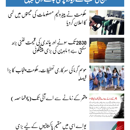
حکومت نے پیٹرولیم مصنوعات کی قیمتوں میں کمی
کا اعلان کردیا
2030 تک سونے اور چاندی کی قیمت کتنی بڑھ
سکتی ہے؟ ماہرین کی بڑی پیشگوئی
موسم گرما کی سرکاری تعطیلات،حکومت پنجاب کا بڑا
فیصلہ
پتھر کے زمانے سے اے آئی تک(چوتھا حصہ)
یو اے ای میں مقیم پاکستانیوں کے لیے بڑی