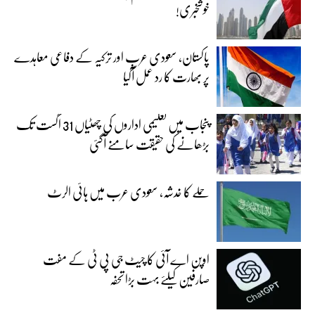
خوشخبری!
پاکستان، سعودی عرب اور ترکیہ کے دفاعی معاہدے
پر بھارت کا رد عمل آگیا
پنجاب میں تعلیمی اداروں کی چھٹیاں 31 اگست تک
بڑھانے کی حقیقت سامنے آگئی
حملے کا خدشہ، سعودی عرب میں ہائی الرٹ
اوپن اے آئی کا چیٹ جی پی ٹی کے مفت
صارفین کیلئے بہت بڑا تحفہ