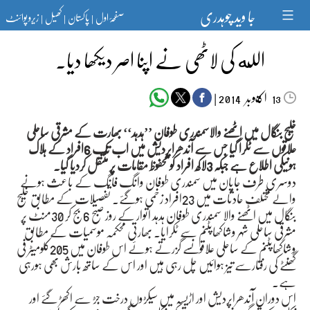
Ski
جا وید چوہدری
صفحۂ اول
پاکستان
کھیل
زیرو پوائنٹ
t
|
|
|
conten
الله کی لاٹھی نے اپنا اصر دیکھا دیا۔
اکتوبر‬‮
|
2014
13
خلیج بنگال میں اٹھنے والاسمندری طوفان ’’ہدہد‘‘ بھارت کے مشرقی ساحلی
علاقوں سے ٹکرا گیا جس سے آندھراپردیش میں اب تک 6افراد کے ہلاک
ہونیکی اطلاع ہے جبکہ 3لاکھ افراد کو محفوظ مقامات پر منتقل کردیا گیا۔
دوسری طرف جاپان میں سمندری طوفان وانگ فانگ کے باعث ہونے
والے مختلف حادثات میں 23افراد زخمی ہوگئے۔ تفصیلات کے مطابق خلیج
بنگال میں اٹھنے والا سمندری طوفان ہدہد اتوار کے روز صبح 6بج کر 30منٹ پر
مشرقی ساحلی شہر وشاکھاپٹنم سے ٹکرایا۔ بھارتی محکمہ موسمیات کے مطابق
وشاکھاپٹنم کے ساحلی علاقوںسے گزرتے ہوئے اس طوفان میں 205کلومیٹر فی
گھنٹے کی رفتارسے تیز ہوائیں چل رہی ہیں اور اس کے ساتھ بارش بھی ہورہی
ہے۔
اس دوران آندھراپردیش اور اڑیسہ میں سیکڑوں درخت جڑ سے اکھڑ گئے اور