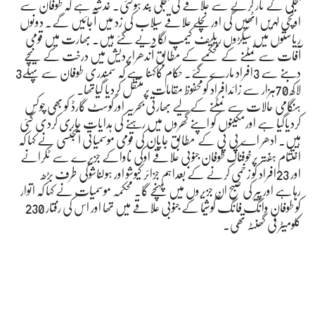
بجلی کے تار گرنے سے علاقے کی بجلی بند ہوگئی۔ خدشہ ہے کہ طوفان سے
اونچی لہریں اٹھیں گی اور نچلے علاقے سیلاب کی زد میں آجائیں گے۔ دونوں
ریاستوں میں سیکڑوں ریلیف کیمپ لگا دیے گئے ہیں۔ بھارت میں قومی
آفات سے نمٹنے کے محکمے کے مطابق آندھراپردیش میں درخت کے نیچے
دبنے سے 3افراد مارے گئے۔ حکام کاکہنا ہے کہ سمندری طوفان سے پہلے3
لاکھ 70ہزار سے زائدافراد کومحفوظ مقامات پرمنتقل کردیا گیاتھا۔
ہنگامی حالات سے نمٹنے کے لیے بھارتی بحریہ اورکوسٹ گارڈ کو بھی چوکس
کردیاگیا ہے اورمکینوں کو اپنے گھروں میں رہنے کی ہدایات جاری کردی گئی
ہیں۔ ادھر اے پی پی کے مطابق جاپان کی قومی موسمیاتی ایجنسی نے کہا کہ
اختتام ہفتہ پرخوفناک طوفان جنوبی علاقے اوکی ناواکے جزیرے سے ٹکرانے
اور 23افراد کو زخمی کرنے کے بعداہم جزائر کیوشو اور ہولناشوکی طرف بڑھ
رہاہے اور پیر کی صبح ان جزیروں میں پہنچے گا۔ محکمہ موسمیات نے کہا کہ اتوار
کو طوفان وانگ فانگ گوشیما کے جنوبی علاقے میں تھا اور اس کی رفتار 230
کلومیٹر فی گھنٹہ تھی۔