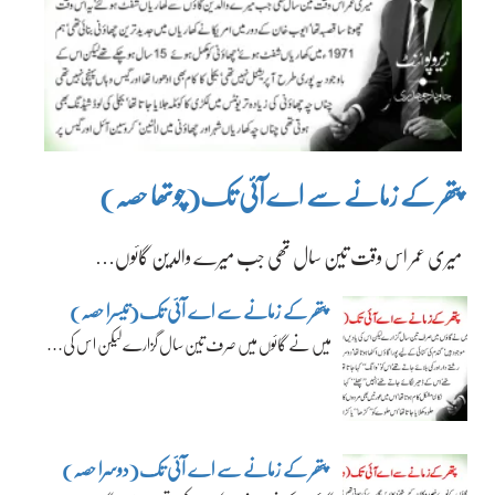
پتھر کے زمانے سے اے آئی تک(چوتھا حصہ)
میری عمر اس وقت تین سال تھی جب میرے والدین گائوں…
پتھر کے زمانے سے اے آئی تک(تیسرا حصہ)
میں نے گائوں میں صرف تین سال گزارے لیکن اس کی…
پتھر کے زمانے سے اے آئی تک(دوسرا حصہ)