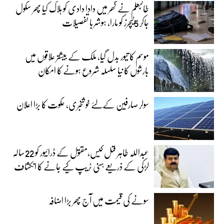
طالبعلم نے گھر میں دادا دادی کو ہلاک کیا پھر سکول
جاکر 5ٹیچرز کو مارا، ہوشربا تفصیلات
موسم کا تیور بدل گیا، ملک کے بیشتر علاقوں میں
بارشوں کا نیا سلسلہ شروع ہونے کا امکان
سولر صارفین کےلئے خوشخبری، حکوت کا بڑا اعلان
عبداللہ طاہر قتل کیس،مقتول کے ڈرائیور کو 22سالہ
لڑکی کے ذریعے ہنی ٹریپ کیے جانے کا انکشاف
سونے کی قیمت میں آج پھر بڑا اضافہ