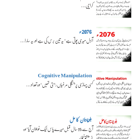
کراچی…
2076ء
آئزل میری پوتی ہے‘ یہ تین برس کی ہے اور یہ سارا…
Cognitive Manipulation
کسی پہاڑی پر جنگلی مرغیاں رہتی تھیں‘ وہ تعداد…
بلوچستان کا حل
آج سے 15 سال قبل میرے پاس ایک نوجوان آیا‘ وہ
خیبرپختونخواہ…