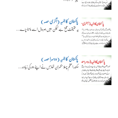
پاکستان کا المیہ (آخری حصہ)
یہ حقیقت تلخ ہے لیکن ہمیں بہرحال اسے ماننا پڑے…
پاکستان کا المیہ (دوسرا حصہ)
سکندراعظم پہلا حکمران تھا جس نے اپنے دور کی زیادہ…