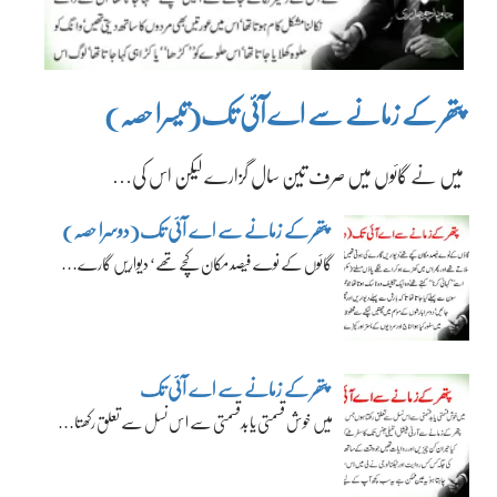
پتھر کے زمانے سے اے آئی تک(تیسرا حصہ)
میں نے گائوں میں صرف تین سال گزارے لیکن اس کی…
پتھر کے زمانے سے اے آئی تک(دوسرا حصہ)
گائوں کے نوے فیصد مکان کچے تھے‘ دیواریں گارے…
پتھر کے زمانے سے اے آئی تک
میں خوش قسمتی یا بدقسمتی سے اس نسل سے تعلق رکھتا…