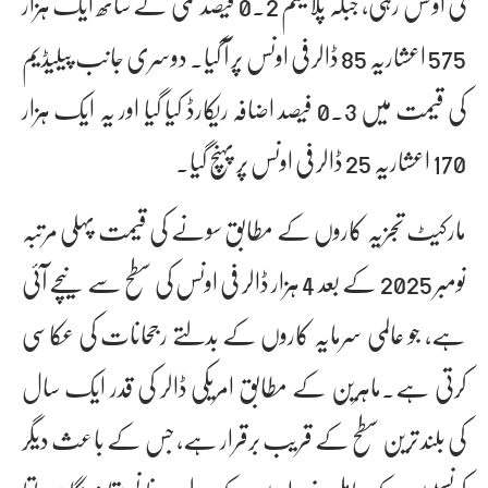
فی اونس رہی، جبکہ پلاٹینم 0.2 فیصد کمی کے ساتھ ایک ہزار
575 اعشاریہ 85 ڈالر فی اونس پر آ گیا۔ دوسری جانب پیلیڈیم
کی قیمت میں 0.3 فیصد اضافہ ریکارڈ کیا گیا اور یہ ایک ہزار
170 اعشاریہ 25 ڈالر فی اونس پر پہنچ گیا۔
مارکیٹ تجزیہ کاروں کے مطابق سونے کی قیمت پہلی مرتبہ
نومبر 2025 کے بعد 4 ہزار ڈالر فی اونس کی سطح سے نیچے آئی
ہے، جو عالمی سرمایہ کاروں کے بدلتے رجحانات کی عکاسی
کرتی ہے۔ماہرین کے مطابق امریکی ڈالر کی قدر ایک سال
کی بلند ترین سطح کے قریب برقرار ہے، جس کے باعث دیگر