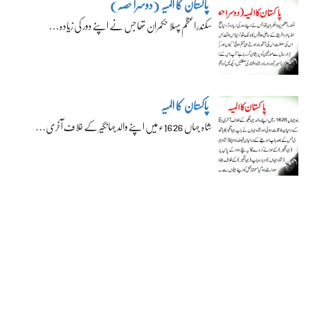
پاکستان کا المیہ (دوسرا حصہ)
سکندراعظم پہلا حکمران تھا جس نے اپنے دور کی زیادہ…
پاکستان کا المیہ
شاہ جہاں 1626ء میں اپنے والد جہانگیر کے خلاف آخری…