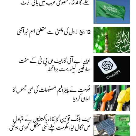
حملے کا خدشہ، سعودی عرب میں ہائی الرٹ
12 ربیع الاول کی چھٹی سے متعلق اہم خبر آگئی
اوپن اے آئی کا چیٹ جی پی ٹی کے مفت
صارفین کیلئے بہت بڑا تحفہ
حکومت نے پیٹرولیم مصنوعات کی نئی قیمتوں کا
اعلان کردیا
نیٹ بلنگ قوانین کا نفاذ ،پاکستانیوں نے متبادل
حل نکال لیا،حکومت کیلئے نئی مشکل کھڑی ہوگئی