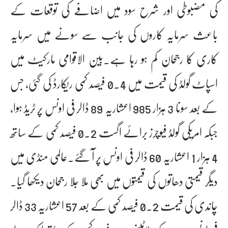
کی مضبوطی اور شرح سود میں اضافے کی توقعات کے
باعث سرمایہ کاروں کی جانب سے سونے میں سرمایہ
کاری کا رجحان کم ہو رہا ہے۔بین الاقوامی مارکیٹ میں
اسپاٹ گولڈ کی قیمت میں 0.4 فیصد کمی ریکارڈ کی گئی، جس
کے بعد سونا 3 ہزار 985 اعشاریہ 89 ڈالر فی اونس پر ٹریڈ ہوا،
جبکہ امریکی گولڈ فیوچرز برائے اگست 0.2 فیصد کمی کے ساتھ
4 ہزار 1 اعشاریہ 60 ڈالر فی اونس پر آ گئے۔عالمی منڈی میں
دیگر قیمتی دھاتوں کی قیمتوں میں بھی ملا جلا رجحان دیکھا گیا۔
چاندی کی قیمت 0.2 فیصد کمی کے بعد 57 اعشاریہ 33 ڈالر