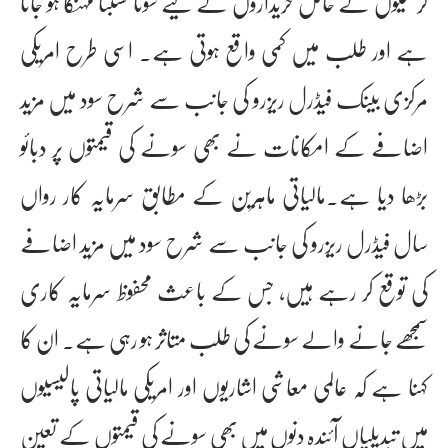
کرنسیوں کے حامل خریداروں کے لیے سونا نسبتا مہنگا ہو جاتا
ہے اور طلب میں کمی واقع ہوتی ہے۔ اسی طرح امریکی
مرکزی بینک فیڈرل ریزرو کی جانب سے شرح سود میں مزید
اضافے کے امکانات نے بھی سونے کی قیمتوں پر دبائو
بڑھا دیا ہے۔مالیاتی ماہرین کے مطابق سرمایہ کار رواں
سال فیڈرل ریزرو کی جانب سے شرح سود میں مزید اضافے
کی توقع کر رہے ہیں، جس کے باعث محفوظ سرمایہ کاری
سمجھے جانے والے سونے کی طلب متاثر ہو رہی ہے۔ ان کا
کہنا ہے کہ عالمی معاشی اشاریوں اور امریکی مالیاتی پالیسیوں
میں تبدیلیاں آئندہ دنوں میں بھی سونے کی قیمتوں کے تعین