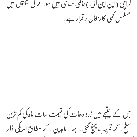
کراچی (این این آئی)عالمی منڈی میں سونے کی قیمتوں میں
مسلسل کمی کا رجحان برقرار ہے،
جس کے نتیجے میں زرد دھات کی قیمت سات ماہ کی کم ترین
سطح کے قریب پہنچ گئی ہے۔ ماہرین کے مطابق امریکی ڈالر