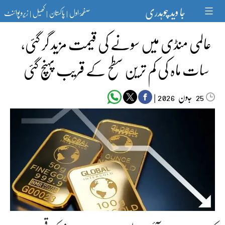
Ski
جا وید چوہدری
صفحۂ اول
پاکستان
کھیل
زیرو پوائنٹ
t
|
|
|
conten
عالمی منڈی میں سونے کی قیمت مزید گر گئی،
سات ماہ کی کم ترین سطح کے قریب پہنچ گئی
جون‬‮
|
2026
25