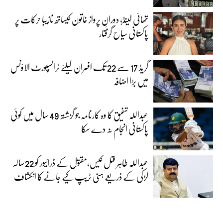
تھائی لینڈ؛ دورانِ پرواز خاتون کیساتھ نازیبا حرکات پر
پاکستانی سیاح گرفتار
گریڈ 17 سے 22 تک افسران کیلئے ٹرانسپورٹ الاؤنس
میں بڑا اضافہ
عبداللہ شفیق کا وہ کارنامہ جو گزشتہ 49 سال میں کوئی
پاکستانی انجام نہ دے سکا
عبداللہ طاہر قتل کیس،مقتول کے ڈرائیور کو 22سالہ
لڑکی کے ذریعے ہنی ٹریپ کیے جانے کا انکشاف