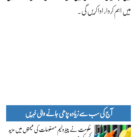
میں اہم کردار ادا کریں گی۔
آج کی سب سے زیادہ پڑھی جانے والی خبریں
حکومت نے پیٹرولیم مصنوعات کی قیمتوں میں مزید