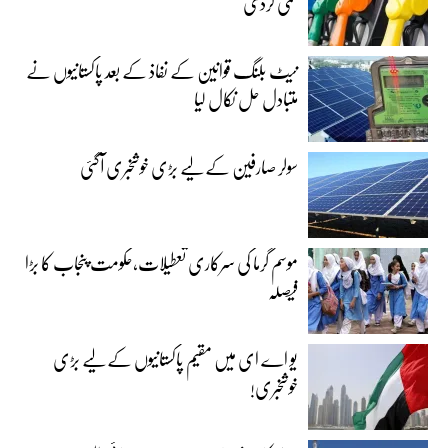
کمی کردی
نیٹ بلنگ قوانین کے نفاذ کے بعد پاکستانیوں نے
متبادل حل نکال لیا
سولر صارفین کے لیے بڑی خوشخبری آگئی
موسم گرما کی سرکاری تعطیلات،حکومت پنجاب کا بڑا
فیصلہ
یو اے ای میں مقیم پاکستانیوں کے لیے بڑی
خوشخبری!