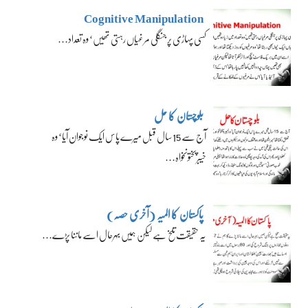
Cognitive Manipulation
کسی پہاڑی پر جنگلی مرغیاں رہتی تھیں‘ وہ تعداد…
بلوچستان کا حل
آج سے 15 سال قبل میرے پاس ایک نوجوان آیا‘ وہ
خیبرپختونخواہ…
پاکستان کا المیہ (آخری حصہ)
یہ حقیقت تلخ ہے لیکن ہمیں بہرحال اسے ماننا پڑے…