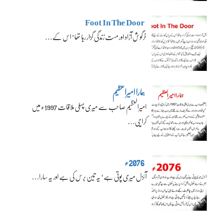
Foot In The Door
خرگوش آزاد اور مست زندگی گزار رہا تھا‘ اس کے…
ہمارا امیرالعظیم
امیرالعظیم صاحب سے میری پہلی ملاقات 1997ء میں
کراچی…
2076ء
آئزل میری پوتی ہے‘ یہ تین برس کی ہے اور یہ سارا…