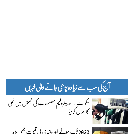
آج کی سب سے زیادہ پڑھی جانے والی خبریں
حکومت نے پیٹرولیم مصنوعات کی قیمتوں میں کمی
کا اعلان کردیا
2030 تک سونے اور چاندی کی قیمت کتنی بڑھ