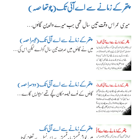
پتھر کے زمانے سے اے آئی تک(چوتھا حصہ)
میری عمر اس وقت تین سال تھی جب میرے والدین گائوں…
پتھر کے زمانے سے اے آئی تک(تیسرا حصہ)
میں نے گائوں میں صرف تین سال گزارے لیکن اس کی…
پتھر کے زمانے سے اے آئی تک(دوسرا حصہ)
گائوں کے نوے فیصد مکان کچے تھے‘ دیواریں گارے…
پتھر کے زمانے سے اے آئی تک
میں خوش قسمتی یا بدقسمتی سے اس نسل سے تعلق رکھتا…