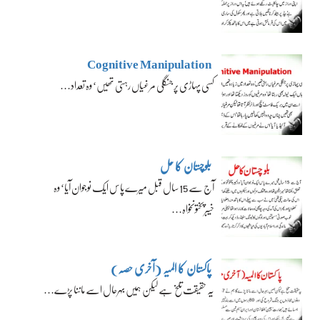
Cognitive Manipulation
کسی پہاڑی پر جنگلی مرغیاں رہتی تھیں‘ وہ تعداد…
بلوچستان کا حل
آج سے 15 سال قبل میرے پاس ایک نوجوان آیا‘ وہ
خیبرپختونخواہ…
پاکستان کا المیہ (آخری حصہ)
یہ حقیقت تلخ ہے لیکن ہمیں بہرحال اسے ماننا پڑے…