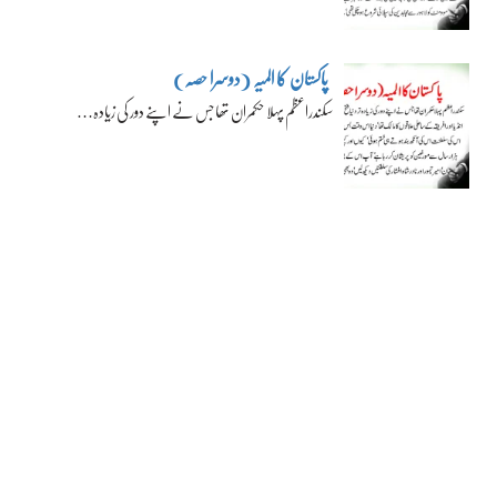
پاکستان کا المیہ (دوسرا حصہ)
سکندراعظم پہلا حکمران تھا جس نے اپنے دور کی زیادہ…