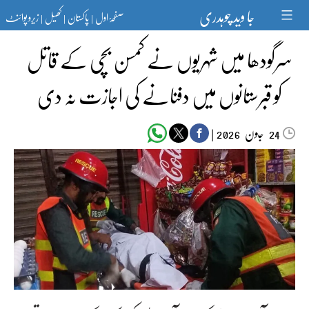
Ski
جا وید چوہدری
صفحۂ اول
پاکستان
کھیل
زیرو پوائنٹ
t
|
|
|
conten
سرگودھا میں شہریوں نے کمسن بچی کے قاتل
کو قبرستانوں میں دفنانے کی اجازت نہ دی
جون‬‮
|
2026
24