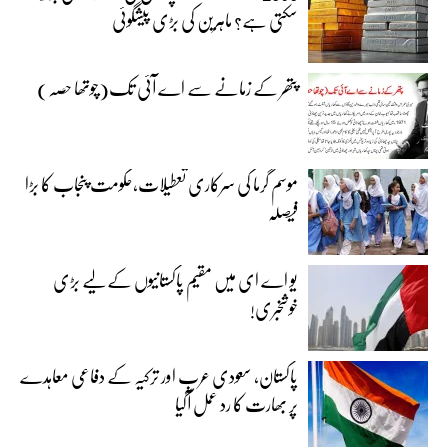
سکتی ہے؟ ماہرین کی بڑی پیشگوئی
پتھر کے زمانے سے اے آئی تک(چوتھا حصہ)
موسم گرما کی سرکاری تعطیلات،حکومت پنجاب کا بڑا
فیصلہ
یو اے ای میں مقیم پاکستانیوں کے لیے بڑی
خوشخبری!
پاکستان، سعودی عرب اور ترکیہ کے دفاعی معاہدے
پر بھارت کا رد عمل آگیا