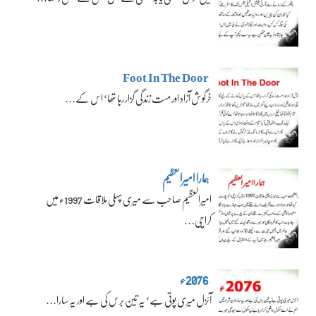
Foot In The Door
خرگوش آزاد اور مست زندگی گزار رہا تھا‘ اس کے…
ہمارا امیرالعظیم
امیرالعظیم صاحب سے میری پہلی ملاقات 1997ء میں
کراچی…
2076ء
آئزل میری پوتی ہے‘ یہ تین برس کی ہے اور یہ سارا…