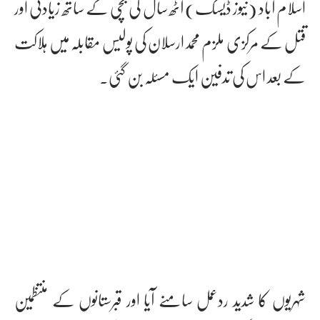
اسلام آباد (نیوز ڈیسک) آٹھ سال کی بچی کے ساتھ زیادتی اور
قتل کے مرکزی ملزم محمدارسلان کی پولیس مقابلہ میں ہلاکت
کے بعد اس کی تدفین ایک مسئلہ بن گئی۔
شہریوں کا شدید ردعمل سامنے آیا اور قبرستانوں کے منتظمین