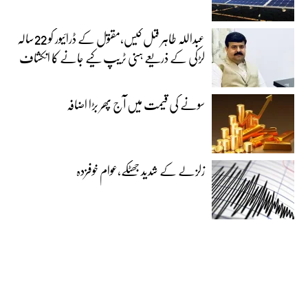
عبداللہ طاہر قتل کیس،مقتول کے ڈرائیور کو 22سالہ
لڑکی کے ذریعے ہنی ٹریپ کیے جانے کا انکشاف
سونے کی قیمت میں آج پھر بڑا اضافہ
زلزلے کے شدید جھٹکے،عوام خوفزدہ