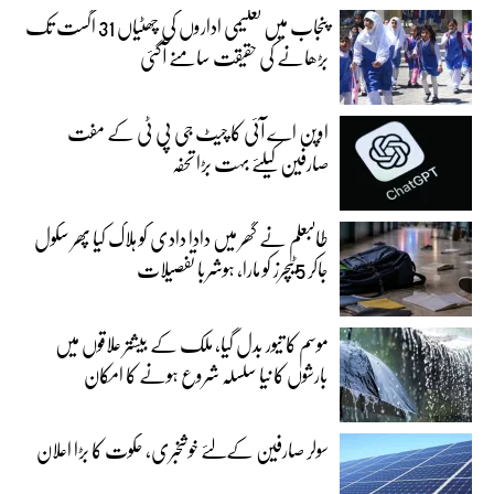
پنجاب میں تعلیمی اداروں کی چھٹیاں 31 اگست تک
بڑھانے کی حقیقت سامنے آگئی
اوپن اے آئی کا چیٹ جی پی ٹی کے مفت
صارفین کیلئے بہت بڑا تحفہ
طالبعلم نے گھر میں دادا دادی کو ہلاک کیا پھر سکول
جاکر 5ٹیچرز کو مارا، ہوشربا تفصیلات
موسم کا تیور بدل گیا، ملک کے بیشتر علاقوں میں
بارشوں کا نیا سلسلہ شروع ہونے کا امکان
سولر صارفین کےلئے خوشخبری، حکوت کا بڑا اعلان