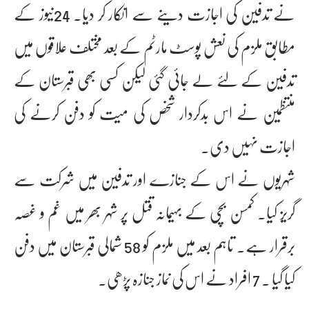
نے تدفین کی اجازت دینے سے انکار کر دیا۔ 24نیوز کے
مطابق ملزم کی نعش پوسٹ مارٹم کے بعد مختلف علاقوں میں
تدفین کے لئے لے جائی گئی لیکن کسی بھی قبرستان کے
منتظمین نے اس بدکردار شخص کی میت کو دفن کرنے کی
اجازت نہیں دی۔
شہریوں نے اس کے جنازے اور تدفین میں شرکت سے
گریز کیا۔ کمسن بچی کے بہیمانہ قتل پر شہر بھر میں غم و غصہ
برقرار ہے۔ تاہم بعد میں ملزم کو 58 شمالی قبرستان میں دفن
کیا گیا ۔ 7 افراد نے اس کی نماز جنازہ پڑھی۔