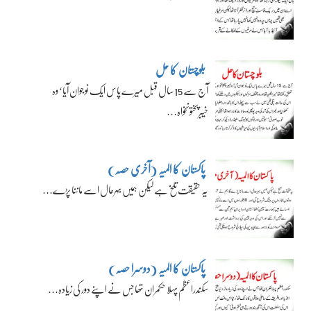
بلوچستان کا حل
آج سے 15 سال قبل میرے پاس ایک نوجوان آیا‘ وہ
خیبرپختونخواہ…
پاکستان کا المیہ (آخری حصہ)
یہ حقیقت تلخ ہے لیکن ہمیں بہرحال اسے ماننا پڑے…
پاکستان کا المیہ (دوسرا حصہ)
سکندراعظم پہلا حکمران تھا جس نے اپنے دور کی زیادہ…