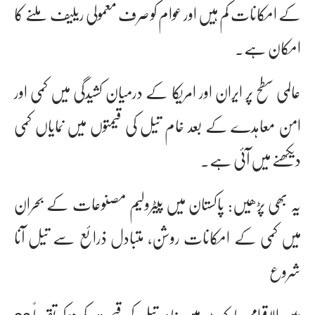
کے امکانات کم ہیں اور عوام کو صرف معمولی ریلیف ملنے کا
امکان ہے۔
عالمی سطح پر ایران اور امریکا کے درمیان کشیدگی میں کمی اور
امن معاہدے کے بعد خام تیل کی قیمتوں میں نمایاں کمی
دیکھنے میں آئی ہے۔
یہ بھی پڑھیں: پاکستان میں پیٹرولیم مصنوعات کے بحران
میں کمی کے امکانات روشن، متبادل ذرائع سے تیل آنا
شروع