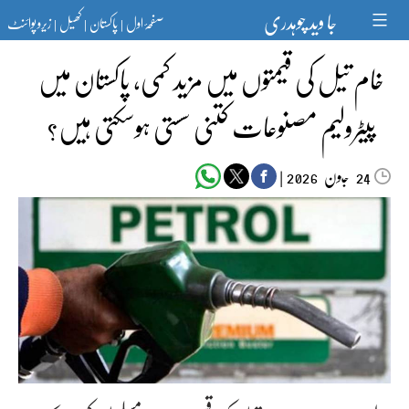
Ski
جا وید چوہدری
صفحۂ اول
پاکستان
کھیل
زیرو پوائنٹ
t
|
|
|
conten
خام تیل کی قیمتوں میں مزید کمی، پاکستان میں
پیٹرولیم مصنوعات کتنی سستی ہوسکتی ہیں؟
جون‬‮
|
2026
24