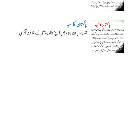
پاکستان کا المیہ
شاہ جہاں 1626ء میں اپنے والد جہانگیر کے خلاف آخری…