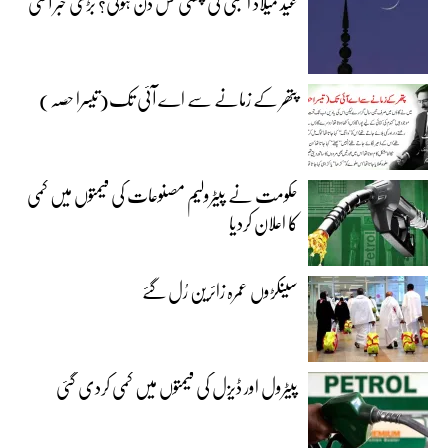
عید میلاد النبیؐ کی چھٹی کس دن ہوگی؟ بڑی خبر آگئی
پتھر کے زمانے سے اے آئی تک(تیسرا حصہ)
حکومت نے پیٹرولیم مصنوعات کی قیمتوں میں کمی
کا اعلان کردیا
سینکڑوں عمرہ زائرین رُل گئے
پیٹرول اور ڈیزل کی قیمتوں میں کمی کردی گئی