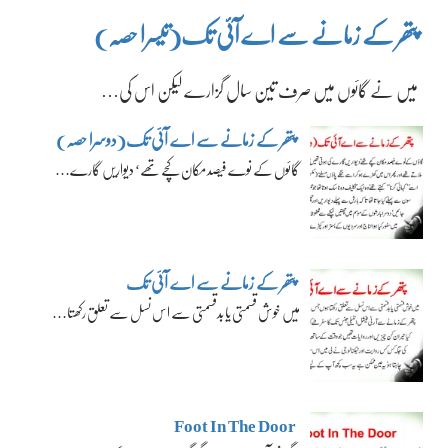
پتھر کے زمانے سے اے آئی تک(تیسرا حصہ)
میں نے گائوں میں صرف تین سال گزارے لیکن اس کی…
پتھر کے زمانے سے اے آئی تک(دوسرا حصہ)
گائوں کے نوے فیصد مکان کچے تھے‘ دیواریں گارے…
پتھر کے زمانے سے اے آئی تک
میں خوش قسمتی یا بدقسمتی سے اس نسل سے تعلق رکھتا…
Foot In The Door