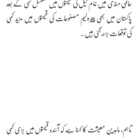
عالمی منڈی میں خام تیل کی قیمتوں میں مسلسل کمی کے بعد
پاکستان میں بھی پیٹرولیم مصنوعات کی قیمتوں میں مزید کمی
کی توقعات بڑھ گئی ہیں۔
تاہم، ماہرینِ معیشت کا کہنا ہے کہ آئندہ قیمتوں میں بڑی کمی