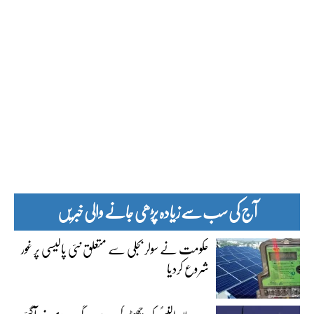
آج کی سب سے زیادہ پڑھی جانے والی خبریں
حکومت نے سولر بجلی سے متعلق نئی پالیسی پر غور
شروع کردیا