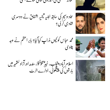
عماد وسیم کی سابقہ اہلیہ ثانیہ اشفاق نے دوسری
شادی کر لی؟
محمد عباس کو کیوں ڈراپ کیا گیا؟ بابر اعظم نے وجہ
بتادی
اسلام آباد، پنجاب، خیبرپختونخوا، سندھ اور آزاد کشمیر میں
بارشوں کی پیشگوئی، ادارے الرٹ