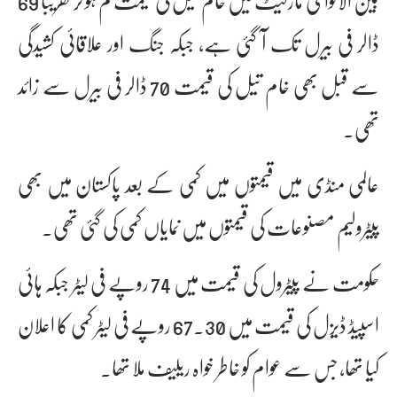
بین الاقوامی مارکیٹ میں خام تیل کی قیمت کم ہو کر تقریباً 69
ڈالر فی بیرل تک آ گئی ہے، جبکہ جنگ اور علاقائی کشیدگی
سے قبل بھی خام تیل کی قیمت 70 ڈالر فی بیرل سے زائد
تھی۔
عالمی منڈی میں قیمتوں میں کمی کے بعد پاکستان میں بھی
پیٹرولیم مصنوعات کی قیمتوں میں نمایاں کمی کی گئی تھی۔
حکومت نے پیٹرول کی قیمت میں 74 روپے فی لیٹر جبکہ ہائی
اسپیڈ ڈیزل کی قیمت میں 67.30 روپے فی لیٹر کمی کا اعلان
کیا تھا، جس سے عوام کو خاطر خواہ ریلیف ملا تھا۔