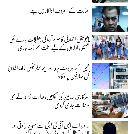
بھارت کے معروف اداکار چل بسے
ایجوکیشن اتھارٹی کاموسمِ گرما کی تعطیلات بارے نجی
تعلیمی اداروں کے لیے سخت حکم نامہ جاری
بجلی کے ہر یونٹ پر 5 روپے سیلز ٹیکس نافذ، اطلاق
کن صارفین پرہوگا؟
سرکاری ملازمین کی تنخواہیں، وزارت خزانہ نے نئی
وضاحت جاری کردی
لاہور؛ اے ایس آئی کی لڑکی سے مبینہ زیادتی اور
تھانہ معطلی کی اندرونی کہانی سامنے آگئی