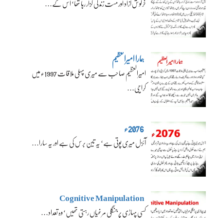
خرگوش آزاد اور مست زندگی گزار رہا تھا‘ اس کے…
ہمارا امیرالعظیم
امیرالعظیم صاحب سے میری پہلی ملاقات 1997ء میں
کراچی…
2076ء
آئزل میری پوتی ہے‘ یہ تین برس کی ہے اور یہ سارا…
Cognitive Manipulation
کسی پہاڑی پر جنگلی مرغیاں رہتی تھیں‘ وہ تعداد…