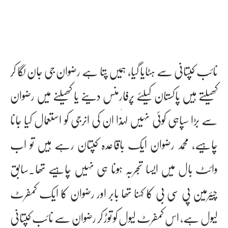
نائب کپتانی سے ہٹایا گیا، ہمیں پتا ہے رضوان جی جان لگا کر
کھیلتے ہیں پاکستان کیلئے پرفارمنس دینے یا کھیلنے میں رضوان
سے بڑا سپاہی کوئی نہیں لہٰذا ان کی انرجی کو استعمال کیا جانا
چاہیے، محمد رضوان ایک باقاعدہ کپتان رہے ہیں تو اب
وائٹ بال میں ایسا تجربہ ہونا ہی نہیں چاہیے تھا۔سابق
چیئرمین پی سی بی کا کہنا تھا بابر اور رضوان کا ایک کمفرٹ
لیول ہے، اس کمفرٹ لیول کو توڑ کر رضوان سے نائب کپتانی