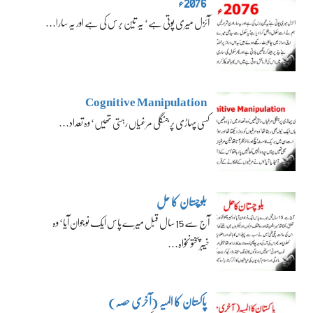
2076ء
آئزل میری پوتی ہے‘ یہ تین برس کی ہے اور یہ سارا…
Cognitive Manipulation
کسی پہاڑی پر جنگلی مرغیاں رہتی تھیں‘ وہ تعداد…
بلوچستان کا حل
آج سے 15 سال قبل میرے پاس ایک نوجوان آیا‘ وہ
خیبرپختونخواہ…
پاکستان کا المیہ (آخری حصہ)