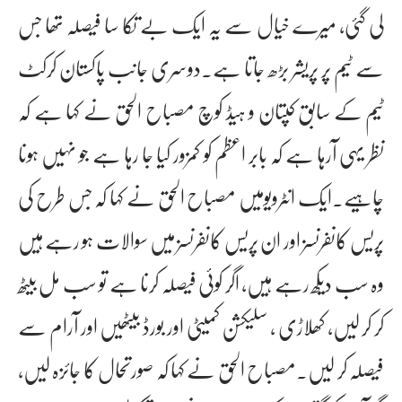
لی گئی، میرے خیال سے یہ ایک بے تکا سا فیصلہ تھا جس
سے ٹیم پر پریشر بڑھ جاتا ہے۔دوسری جانب پاکستان کرکٹ
ٹیم کے سابق کپتان و ہیڈ کوچ مصباح الحق نے کہا ہے کہ
نظر یہی آرہا ہے کہ بابر اعظم کو کمزور کیا جا رہا ہے جو نہیں ہونا
چاہیے۔ایک انٹرویومیں مصباح الحق نے کہا کہ جس طرح کی
پریس کانفرنسز اور ان پریس کانفرنسز میں سوالات ہو رہے ہیں
وہ سب دیکھ رہے ہیں، اگر کوئی فیصلہ کرنا ہے تو سب مل بیٹھ
کر کر لیں، کھلاڑی ، سلیکشن کمیٹی اور بورڈ بیٹھیں اور آرام سے
فیصلہ کر لیں۔مصباح الحق نے کہا کہ صورتحال کا جائزہ لیں،