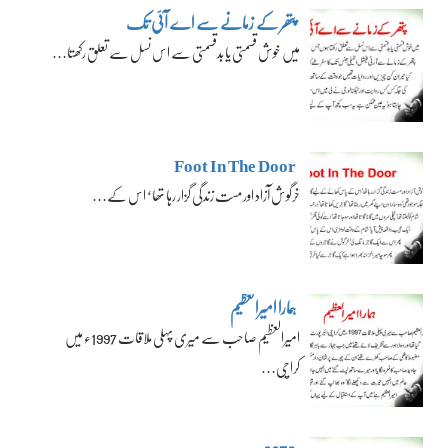
پتھر کے زمانے سے اے آئی تک
میں خوش قسمتی یا بدقسمتی سے اس نسل سے تعلق رکھتا…
Foot In The Door
خرگوش آزاد اور مست زندگی گزار رہا تھا‘ اس کے…
ہمارا امیرالعظیم
امیرالعظیم صاحب سے میری پہلی ملاقات 1997ء میں
کراچی…