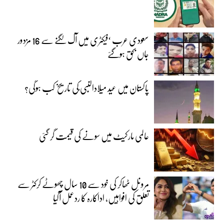
سعودی عرب ‘فیکٹری میں آگ لگنے سے 16 مزدور
جاں بحق ہوگئے
پاکستان میں عید میلادالنبی ؐکی تاریخ کب ہوگی؟
عالمی مارکیٹ میں سونے کی قیمت گر گئی
مرونل ٹھاکر کی خود سے 10 سال چھوٹے کرکٹر سے
تعلق کی افواہیں، اداکارہ کا ردعمل آگیا