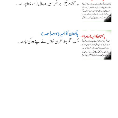
یہ حقیقت تلخ ہے لیکن ہمیں بہرحال اسے ماننا پڑے…
پاکستان کا المیہ (دوسرا حصہ)
سکندراعظم پہلا حکمران تھا جس نے اپنے دور کی زیادہ…