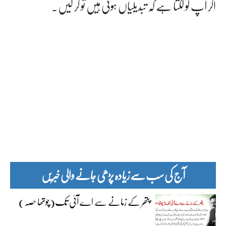
اگر آپ کو لگتا ہے کہ تبدیلیاں ہونی ہیں تو کر لیں۔
آج کی سب سے زیادہ پڑھی جانے والی خبریں
پتھر کے زمانے سے اے آئی تک(چوتھا حصہ)