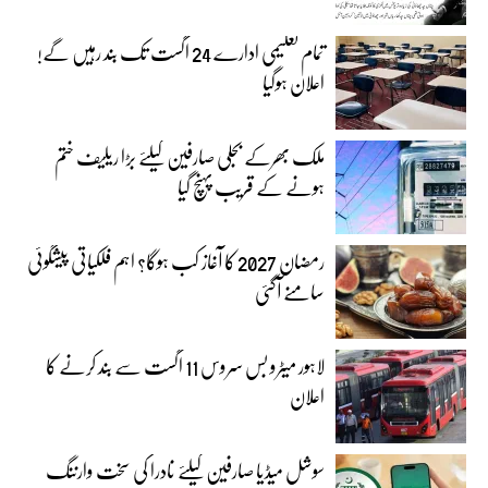
تمام تعلیمی ادارے 24 اگست تک بند رہیں گے!
اعلان ہوگیا
ملک بھرکے بجلی صارفین کیلئے بڑا ریلیف ختم
ہونے کے قریب پہنچ گیا
رمضان 2027 کا آغاز کب ہوگا؟ اہم فلکیاتی پیشگوئی
سامنے آگئی
لاہور میٹرو بس سروس 11 اگست سے بند کرنے کا
اعلان
سوشل میڈیا صارفین کیلئے نادرا کی سخت وارننگ