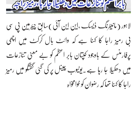
لاہور (مانیٹرنگ ڈیسک ،این این آئی)سابق چیئرمین پی سی
بی رمیز راجا کا کہنا ہے کہ وائٹ بال کرکٹ میں اچھی
پرفارمنس کے باوجود کپتان بابر اعظم کو بے معنی تنازعات
میں دھکیلا جا رہا ہے۔یوٹیوب چینل پر کی گئی گفتگو میں رمیز
راجا کا کہنا تھا کہ رضوان کو خوامخواہ