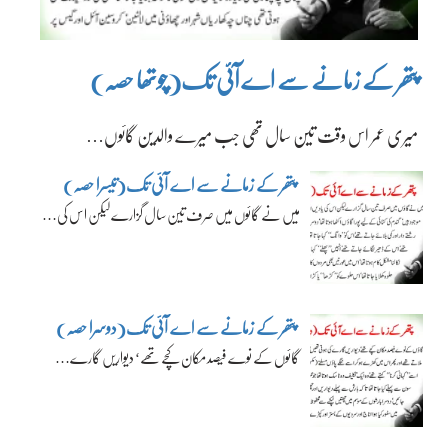
پتھر کے زمانے سے اے آئی تک(چوتھا حصہ)
میری عمر اس وقت تین سال تھی جب میرے والدین گائوں…
پتھر کے زمانے سے اے آئی تک(تیسرا حصہ)
میں نے گائوں میں صرف تین سال گزارے لیکن اس کی…
پتھر کے زمانے سے اے آئی تک(دوسرا حصہ)
گائوں کے نوے فیصد مکان کچے تھے‘ دیواریں گارے…