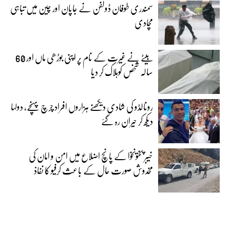
سمندری طوفان ڈولفن نے جاپان اور چین میں تباہی
مچادی
بیٹے نے غیرت کے نام پر اپنی بوڑھی ماں اور 60
سالہ شخص کوہلاک کر دیا
رونالڈو کی شادی دیکھنے ہزاروں افراد چرچ پہنچے، دولہا
دیکھ کر حیران رہ گئے
خیبر پختونخوا کے پانچ اضلاع میں امن و امان کی
مخدوش صورت حال کے باعث کرفیو کا نفاذ