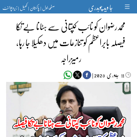
Ski
جا وید چوہدری
صفحۂ اول
پاکستان
کھیل
زیرو پوائنٹ
t
|
|
|
conten
محمدرضوان کو نائب کپتانی سے ہٹانا بے تکا
فیصلہ بابراعظم کو تنازعات میں دھکیلا جا رہا،
رمیزراجہ
جنوری‬‮
|
2023
11