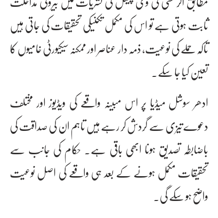
مطابق اگر کسی ٹی وی چینل کی نشریات میں بیرونی مداخلت
ثابت ہوتی ہے تو اس کی مکمل تکنیکی تحقیقات کی جاتی ہیں
تاکہ حملے کی نوعیت، ذمہ دار عناصر اور ممکنہ سیکیورٹی خامیوں کا
تعین کیا جا سکے۔
ادھر سوشل میڈیا پر اس مبینہ واقعے کی ویڈیوز اور مختلف
دعوے تیزی سے گردش کر رہے ہیں تاہم ان کی صداقت کی
باضابطہ تصدیق ہونا ابھی باقی ہے۔ حکام کی جانب سے
تحقیقات مکمل ہونے کے بعد ہی واقعے کی اصل نوعیت
واضح ہو سکے گی۔