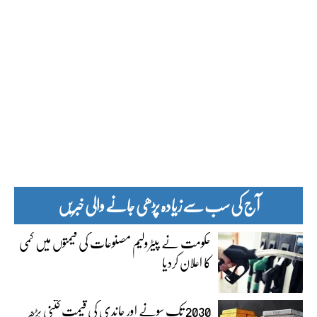
آج کی سب سے زیادہ پڑھی جانے والی خبریں
حکومت نے پیٹرولیم مصنوعات کی قیمتوں میں کمی
کا اعلان کردیا
2030 تک سونے اور چاندی کی قیمت کتنی بڑھ