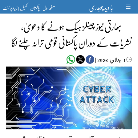
Ski
جا وید چوہدری
صفحۂ اول
پاکستان
کھیل
زیرو پوائنٹ
t
|
|
|
conten
بھارتی نیوز چینلز ہیک ہونے کا دعویٰ،
نشریات کے دوران پاکستانی قومی ترانہ چلنے لگا
جولائی
|
2026
1