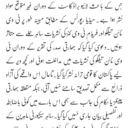
جس کے باعث لائیو براڈکاسٹ کے دوران غیر متوقع مواد
نشر ہوا ہے۔ میڈیا رپورٹس کے مطابق مبینہ طور پر ٹی وی
نائن تیلگو اور فریڈم ٹی وی کنڑ کی نشریات سائبر حملے سے متاثر
ہوئیں۔دعویٰ کیا گیا کہ بھارتی صدر کی تقریر کے دوران ٹی
وی نائن تیلگو کی نشریات میں مداخلت ہوئی اور کچھ دیر کے
لیے پاکستان کا قومی ترانہ نشر کیا گیا۔تاحال اس واقعے کی آزاد
ذرائع سے مکمل تصدیق سامنے نہیں آئی، جبکہ متعلقہ بھارتی
چینلز یا حکام کی جانب سے بھی اس بارے میں کوئی باضابطہ
اور تفصیلی بیان جاری نہیں کیا گیا۔سائبر سیکیورٹی ماہرین کے