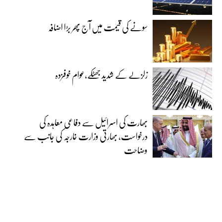
سونے کی قیمت میں آج پھر بڑا اضافہ
زلزلے کے شدید جھٹکے،عوام خوفزدہ
بھارت کی اسرائیل سے دفاعی معاہدہ کی
درخواست، بھارتی وزارت خارجہ کی جانب سے
وضاحت