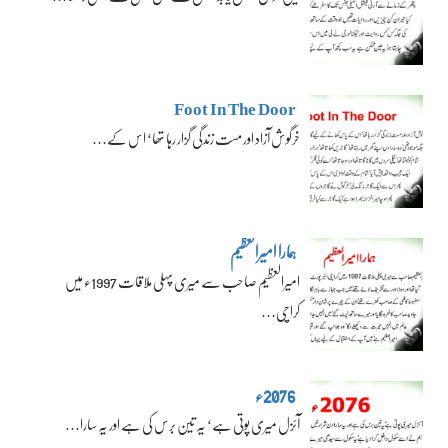
Foot In The Door
خرگوش آزاد اور مست زندگی گزار رہا تھا‘ اس کے…
ہمارا امیرالعظیم
امیرالعظیم صاحب سے میری پہلی ملاقات 1997ء میں
کراچی…
2076ء
آئزل میری پوتی ہے‘ یہ تین برس کی ہے اور یہ سارا…