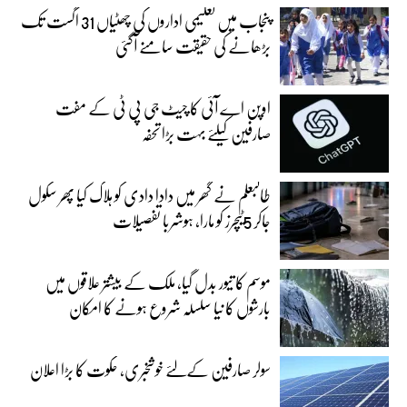
پنجاب میں تعلیمی اداروں کی چھٹیاں 31 اگست تک
بڑھانے کی حقیقت سامنے آگئی
اوپن اے آئی کا چیٹ جی پی ٹی کے مفت
صارفین کیلئے بہت بڑا تحفہ
طالبعلم نے گھر میں دادا دادی کو ہلاک کیا پھر سکول
جاکر 5ٹیچرز کو مارا، ہوشربا تفصیلات
موسم کا تیور بدل گیا، ملک کے بیشتر علاقوں میں
بارشوں کا نیا سلسلہ شروع ہونے کا امکان
سولر صارفین کےلئے خوشخبری، حکوت کا بڑا اعلان