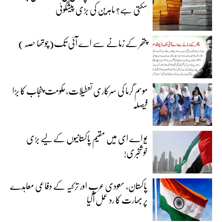
سکتی ہے؟ ماہرین کی بڑی پیشگوئی
پتھر کے زمانے سے اے آئی تک(چوتھا حصہ)
موسم گرما کی سرکاری تعطیلات،حکومت پنجاب کا بڑا
فیصلہ
یو اے ای میں مقیم پاکستانیوں کے لیے بڑی
خوشخبری!
پاکستان، سعودی عرب اور ترکیہ کے دفاعی معاہدے
پر بھارت کا رد عمل آگیا