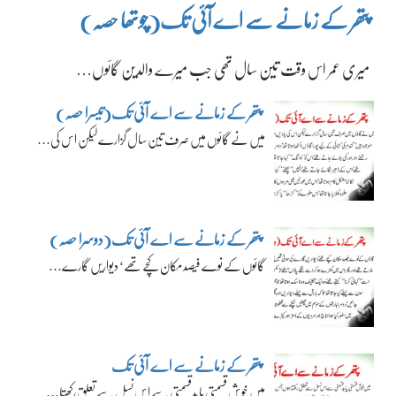
پتھر کے زمانے سے اے آئی تک(چوتھا حصہ)
میری عمر اس وقت تین سال تھی جب میرے والدین گائوں…
پتھر کے زمانے سے اے آئی تک(تیسرا حصہ)
میں نے گائوں میں صرف تین سال گزارے لیکن اس کی…
پتھر کے زمانے سے اے آئی تک(دوسرا حصہ)
گائوں کے نوے فیصد مکان کچے تھے‘ دیواریں گارے…
پتھر کے زمانے سے اے آئی تک
میں خوش قسمتی یا بدقسمتی سے اس نسل سے تعلق رکھتا…