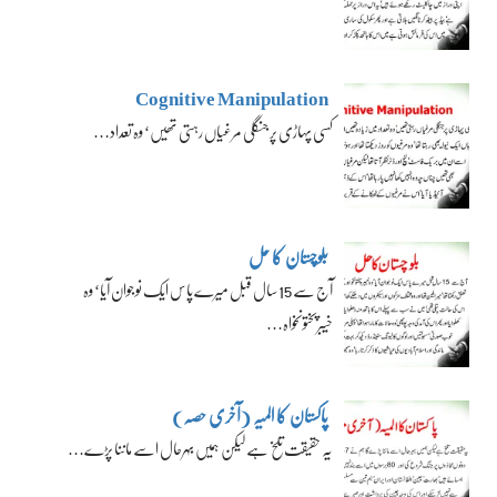
Cognitive Manipulation
کسی پہاڑی پر جنگلی مرغیاں رہتی تھیں‘ وہ تعداد…
بلوچستان کا حل
آج سے 15 سال قبل میرے پاس ایک نوجوان آیا‘ وہ
خیبرپختونخواہ…
پاکستان کا المیہ (آخری حصہ)
یہ حقیقت تلخ ہے لیکن ہمیں بہرحال اسے ماننا پڑے…