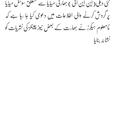
نئی دہلی(این این آئی) بھارتی میڈیا سے متعلق سوشل میڈیا
پر گردش کرنے والی اطلاعات میں دعویٰ کیا جا رہا ہے کہ
نامعلوم ہیکرز نے بھارت کے بعض نیوز چینلز کی نشریات کو
نشانہ بنایا