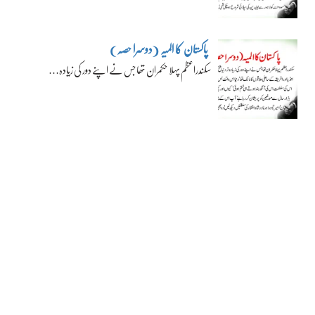
پاکستان کا المیہ (دوسرا حصہ)
سکندراعظم پہلا حکمران تھا جس نے اپنے دور کی زیادہ…