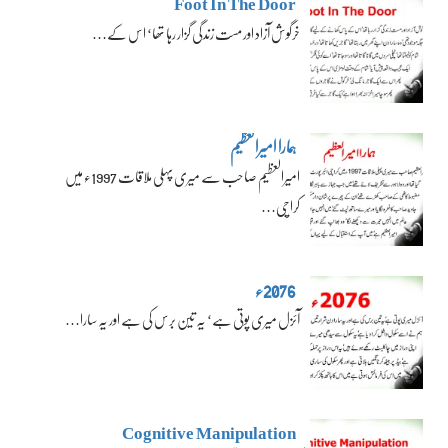
Foot In The Door
خرگوش آزاد اور مست زندگی گزار رہا تھا‘ اس کے…
ہمارا امیرالعظیم
امیرالعظیم صاحب سے میری پہلی ملاقات 1997ء میں
کراچی…
2076ء
آئزل میری پوتی ہے‘ یہ تین برس کی ہے اور یہ سارا…
Cognitive Manipulation