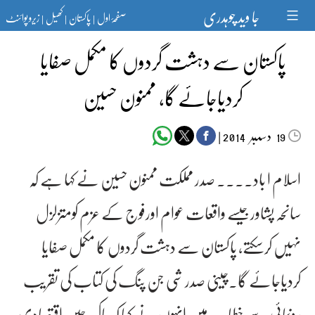
Ski
جا وید چوہدری
صفحۂ اول
پاکستان
کھیل
زیرو پوائنٹ
t
|
|
|
conten
پاکستان سے دہشت گردوں کا مکمل صفایا
کردیاجائے گا، ممنون حسین
دسمبر‬‮
|
2014
19
اسلام ا باد۔۔۔۔ صدر مملکت ممنون حسین نے کہا ہے کہ
سانحہ پشاورجیسے واقعات عوام اورفوج کے عزم کومتزلزل
نہیں کرسکتے، پاکستان سے دہشت گردوں کا مکمل صفایا
کردیاجائے گا۔چینی صدر شی جن پنگ کی کتاب کی تقریب
رونمائی سے خطاب میں انہوں نے کہا کہ پاک چین اقتصادی