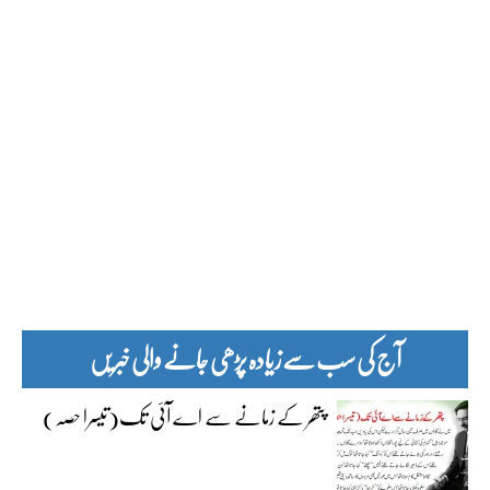
آج کی سب سے زیادہ پڑھی جانے والی خبریں
پتھر کے زمانے سے اے آئی تک(تیسرا حصہ)