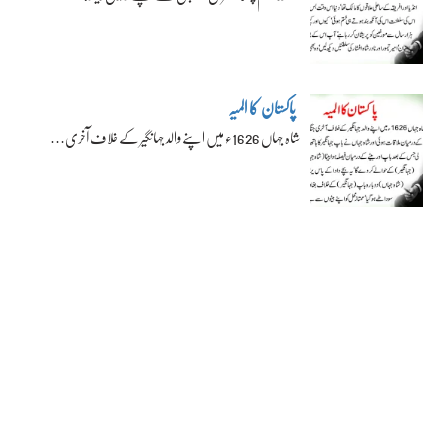
پاکستان کا المیہ
شاہ جہاں 1626ء میں اپنے والد جہانگیر کے خلاف آخری…