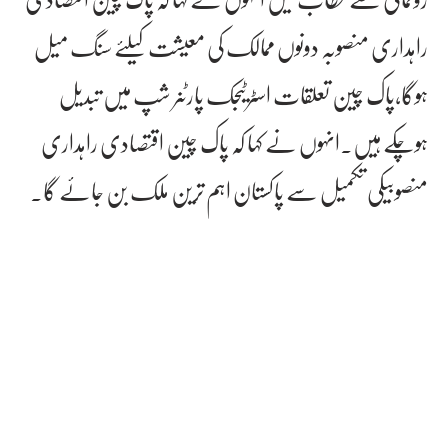
راہداری منصوبہ دونوں ممالک کی معیشت کیلئے سنگ میل
ہوگا،پاک چین تعلقات اسٹرٹیجک پارٹنر شپ میں تبدیل
ہوچکے ہیں۔انہوں نے کہا کہ پاک چین اقتصادی راہداری
منصوبیکی تکمیل سے پاکستان اہم ترین ملک بن جائے گا۔