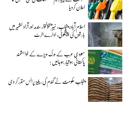
اعلان کردیا
اسلام آباد، پنجاب، خیبرپختونخوا، سندھ اور آزاد کشمیر میں
بارشوں کی پیشگوئی، ادارے الرٹ
سعودی عرب کے ورک ویزے کے خواہشمند
پاکستانی ہوشیار ہوجائیں !
پنجاب حکومت نے گندم کی ریلیز پرائس مقرر کر دی‎