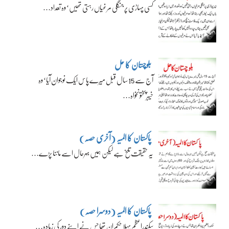
کسی پہاڑی پر جنگلی مرغیاں رہتی تھیں‘ وہ تعداد…
بلوچستان کا حل
آج سے 15 سال قبل میرے پاس ایک نوجوان آیا‘ وہ
خیبرپختونخواہ…
پاکستان کا المیہ (آخری حصہ)
یہ حقیقت تلخ ہے لیکن ہمیں بہرحال اسے ماننا پڑے…
پاکستان کا المیہ (دوسرا حصہ)
سکندراعظم پہلا حکمران تھا جس نے اپنے دور کی زیادہ…