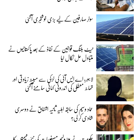
سولر صارفین کے لیے بڑی خوشخبری آگئی
نیٹ بلنگ قوانین کے نفاذ کے بعد پاکستانیوں نے
متبادل حل نکال لیا
لاہور؛ اے ایس آئی کی لڑکی سے مبینہ زیادتی اور
تھانہ معطلی کی اندرونی کہانی سامنے آگئی
عماد وسیم کی سابقہ اہلیہ ثانیہ اشفاق نے دوسری
شادی کر لی؟
حکومت نے پیٹرولیم مصنوعات کی نئی قیمتوں کا