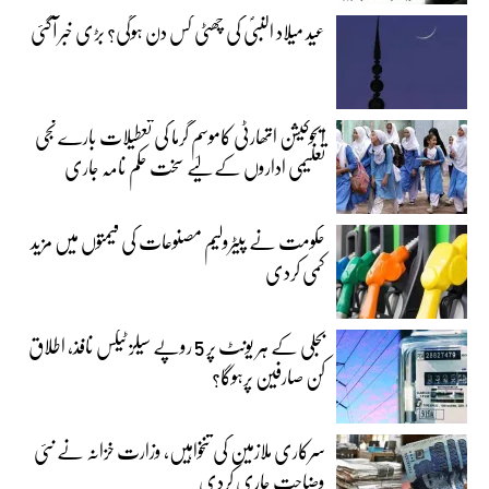
عید میلاد النبیؐ کی چھٹی کس دن ہوگی؟ بڑی خبر آگئی
ایجوکیشن اتھارٹی کاموسمِ گرما کی تعطیلات بارے نجی
تعلیمی اداروں کے لیے سخت حکم نامہ جاری
حکومت نے پیٹرولیم مصنوعات کی قیمتوں میں مزید
کمی کردی
بجلی کے ہر یونٹ پر 5 روپے سیلز ٹیکس نافذ، اطلاق
کن صارفین پرہوگا؟
سرکاری ملازمین کی تنخواہیں، وزارت خزانہ نے نئی
وضاحت جاری کردی