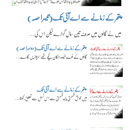
پتھر کے زمانے سے اے آئی تک(تیسرا حصہ)
میں نے گائوں میں صرف تین سال گزارے لیکن اس کی…
پتھر کے زمانے سے اے آئی تک(دوسرا حصہ)
گائوں کے نوے فیصد مکان کچے تھے‘ دیواریں گارے…
پتھر کے زمانے سے اے آئی تک
میں خوش قسمتی یا بدقسمتی سے اس نسل سے تعلق رکھتا…