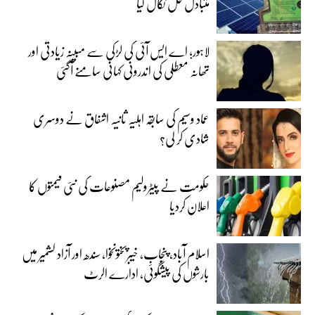
متبادل حل نکال لیا
لاہور؛ اے ایس آئی کی لڑکی سے مبینہ زیادتی اور
تھانہ معطلی کی اندرونی کہانی سامنے آگئی
عماد وسیم کی سابقہ اہلیہ ثانیہ اشفاق نے دوسری
شادی کر لی؟
حکومت نے پیٹرولیم مصنوعات کی نئی قیمتوں کا
اعلان کردیا
اسلام آباد، پنجاب، خیبرپختونخوا، سندھ اور آزاد کشمیر میں
بارشوں کی پیشگوئی، ادارے الرٹ