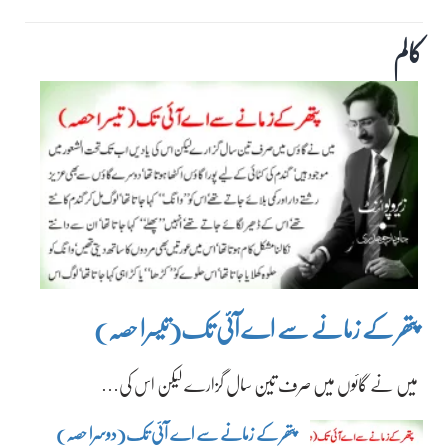
کالم
پتھر کے زمانے سے اے آئی تک(تیسرا حصہ)
میں نے گائوں میں صرف تین سال گزارے لیکن اس کی…
پتھر کے زمانے سے اے آئی تک(دوسرا حصہ)