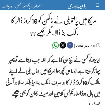
Ski
جا وید چوہدری
صفحۂ اول
پاکستان
کھیل
زیرو پوائنٹ
t
|
|
|
conten
امریکا میں پالتو بلی نے مالکن کو 10 کروڑ ڈالر کا
مالک بنا ڈالا، مگر کیسے؟؟
دسمبر‬‮
|
2014
9
ایریزونا:
کسی نے سچ ہی کہا ہے کہ اللہ جب دیتا ہے تو چھپر
پھاڑکر دیتا ہے ایسا ہی کچھ ہوا امریکا میں جہاں بلی نے اپنے
مالک کو 10 کروڑ ڈالر کا نہ صرف مالک بنا دیا بلکہ سالانہ آمدنی
میں ہالی ووڈ اسٹار نکولس کڈمین اور میٹ ڈیمن کو بھی پیچھے
چھوڑ دیا۔