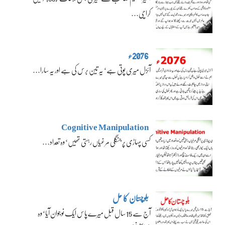
کراچی…
2076ء
آئزل میری پوتی ہے‘ یہ تین برس کی ہے اور یہ سارا…
Cognitive Manipulation
کسی پہاڑی پر جنگلی مرغیاں رہتی تھیں‘ وہ تعداد…
بلوچستان کا حل
آج سے 15 سال قبل میرے پاس ایک نوجوان آیا‘ وہ