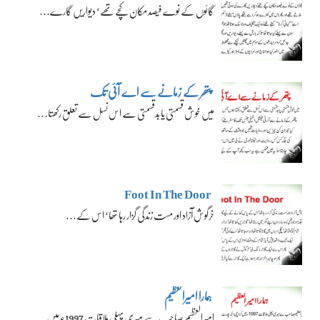
گائوں کے نوے فیصد مکان کچے تھے‘ دیواریں گارے…
پتھر کے زمانے سے اے آئی تک
میں خوش قسمتی یا بدقسمتی سے اس نسل سے تعلق رکھتا…
Foot In The Door
خرگوش آزاد اور مست زندگی گزار رہا تھا‘ اس کے…
ہمارا امیرالعظیم
امیرالعظیم صاحب سے میری پہلی ملاقات 1997ء میں