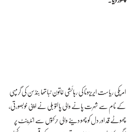
امریکی ریاست ایریزونا کی رہائشی خاتون ٹباتھا بنڈسن کی گرمپی
کے نام سے شہرت پانے والی پالتو بلی نے اپنی خوبصورتی،
چھوٹے قد اور دل کو چھو دینے والی حرکتوں سے انٹرینٹ پر