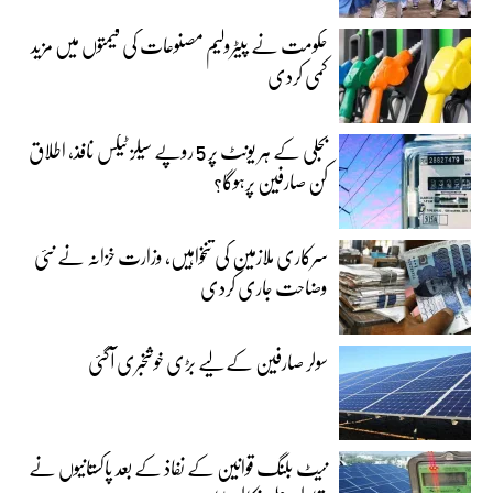
حکومت نے پیٹرولیم مصنوعات کی قیمتوں میں مزید
کمی کردی
بجلی کے ہر یونٹ پر 5 روپے سیلز ٹیکس نافذ، اطلاق
کن صارفین پرہوگا؟
سرکاری ملازمین کی تنخواہیں، وزارت خزانہ نے نئی
وضاحت جاری کردی
سولر صارفین کے لیے بڑی خوشخبری آگئی
نیٹ بلنگ قوانین کے نفاذ کے بعد پاکستانیوں نے