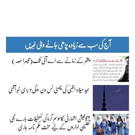
آج کی سب سے زیادہ پڑھی جانے والی خبریں
پتھر کے زمانے سے اے آئی تک(تیسرا حصہ)
عید میلاد النبیؐ کی چھٹی کس دن ہوگی؟ بڑی خبر آگئی
ایجوکیشن اتھارٹی کاموسمِ گرما کی تعطیلات بارے نجی
تعلیمی اداروں کے لیے سخت حکم نامہ جاری