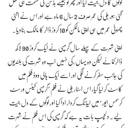
لوگوں کا دل جیت لیا اور پھر تو جیسے بڈسن کی قسمت ہی کھل
گئی ہو، بلی کی عمر صرف 2 سال 6 ماہ ہے اور اس نے اتنی
چھوٹی عمر میں ہی اپنی مالکن کو 10 کروڑ ڈالر کا مالک بنادیا۔
اپنی شہرت کے پہلے سال گرمپی نے ایک کروڑ 90 لاکھ
ڈالرکمائے لیکن وہ یہاں رکی نہیں اب وہ شہرت کی بلندیوں
کی جانب سفر کرنے لگی اور اسے ایک ہالی ووڈ فلم میں
کاسٹ کر لیا گیا، اس اسٹار بلی نے فلم ’گرمپی کیٹس ورسٹ
کرسمس ایور‘ میں لیڈنگ کردار ادا کیا اور لوگوں کے دل جیت
لیے۔ دلچسپ بات یہ ہے کہ گرمپی کی اس فلم نے شہرت