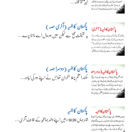
خیبرپختونخواہ…
پاکستان کا المیہ (آخری حصہ)
یہ حقیقت تلخ ہے لیکن ہمیں بہرحال اسے ماننا پڑے…
پاکستان کا المیہ (دوسرا حصہ)
سکندراعظم پہلا حکمران تھا جس نے اپنے دور کی زیادہ…
پاکستان کا المیہ
شاہ جہاں 1626ء میں اپنے والد جہانگیر کے خلاف آخری…