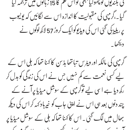
کی بلندیوں کو چھو لیا جبھی تو اس فلم کا 15 زبانوں میں ترجمہ کیا
گیا۔،گرمپی کی مقبولیت کا اندازہ اس سے لگائیں کہ یو ٹیوب
پر ریلیز کی گئی اس کی ویڈیو کو ایک کروڑ 57 لاکھ لوگوں نے
دیکھا۔
گرمپی کی مالکہ اور ویٹرس تباتھا بڈسن کا کہنا تھا کہ بلی اس کے
لیے کسی نعمت سے کم نہیں جس نے اس کی زندگی کو بدل کر
رکھ دیا ہے اسی لیے تو گرمپی کے سوشل میڈیا پر آنے کے
چند دنوں بعد ہی اس نے اپنی جاب کو خیرباد کہہ کر اس کی دیکھ
بھال میں لگ گئی۔ اس کا کہنا تھا کہ بلی کے سوشل میڈیا پر