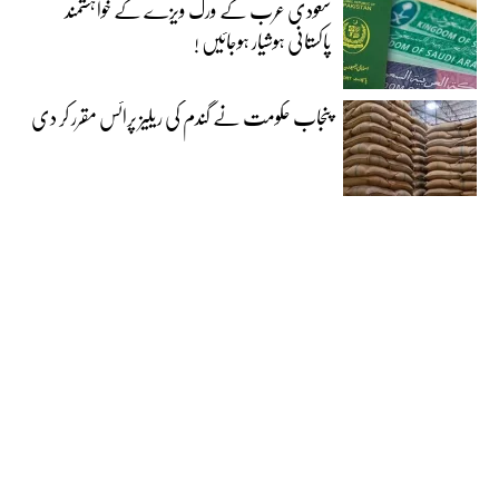
سعودی عرب کے ورک ویزے کے خواہشمند
پاکستانی ہوشیار ہوجائیں !
پنجاب حکومت نے گندم کی ریلیز پرائس مقرر کر دی‎