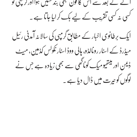
آنے کے بعد سے اس کا فون کبھی بند نہیں ہوا اور گرمپی کو
کسی نہ کسی تقریب کے لیے بک کر لیا جاتا ہے۔
ایک برطانوی اخبار کے مطابق گرمپی کی سالانہ آمدنی رئیل
میڈرڈ کے اسٹار رونالڈو، ہالی ووڈ اسٹار نکولس کڈمین، میٹ
ڈیمن اور میتھیو میک کوناگھی سے بھی زیادہ ہے جس نے
لوگوں کو حیرت میں ڈال دیا ہے۔