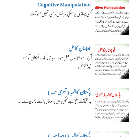
Cognitive Manipulation
کسی پہاڑی پر جنگلی مرغیاں رہتی تھیں‘ وہ تعداد…
بلوچستان کا حل
آج سے 15 سال قبل میرے پاس ایک نوجوان آیا‘ وہ
خیبرپختونخواہ…
پاکستان کا المیہ (آخری حصہ)
یہ حقیقت تلخ ہے لیکن ہمیں بہرحال اسے ماننا پڑے…
پاکستان کا المیہ (دوسرا حصہ)