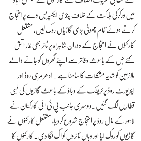
میں ورکرکی ہلاکت کے خلاف پنڈی ایکسپریس وے پراحتجاج
کرتے ہوئے تمام چھوٹی بڑی گاڑیاں روک لیں، مشتعل
کارکنوں نے احتجاج کے دوران شاہراہ پر ٹائر بھی نذر ا تش
کئے جس کے باعث دفاتر سے اپنے گھروں کو جانے والے
ملازمین کو شدید مشکلات کا سامنا ہے۔ ادھر مری روڈ اور
ایئرپورٹ روڈ پر ٹریفک کے دباؤ کے باعث گاڑیوں کی لمبی
قطاریں لگ گئیں۔دوسری جانب پی ٹی ا ئی کارکنان نے
لاہور کے مال روڈ پر احتجاج شروع کردیا، مشتعل کارکنوں نے
گاڑیوں کو روک لیا اور وہاں ٹائروں کو ا گ لگا دی۔ کارکنوں کا