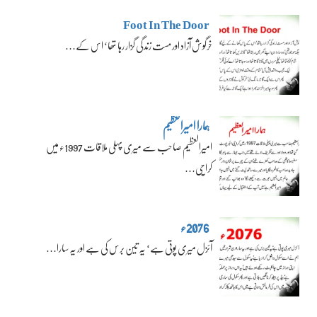
Foot In The Door
خرگوش آزاد اور مست زندگی گزار رہا تھا‘ اس کے…
ہمارا امیرالعظیم
امیرالعظیم صاحب سے میری پہلی ملاقات 1997ء میں
کراچی…
2076ء
آئزل میری پوتی ہے‘ یہ تین برس کی ہے اور یہ سارا…