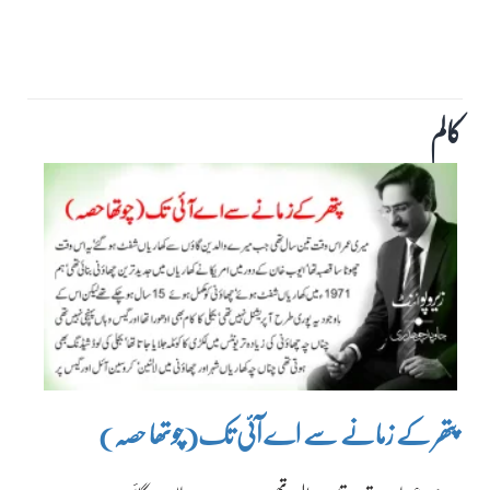
کالم
پتھر کے زمانے سے اے آئی تک(چوتھا حصہ)