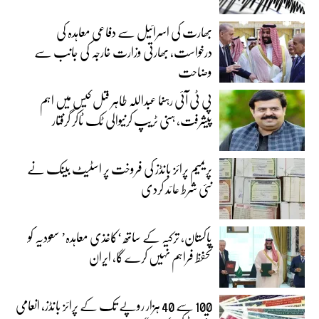
بھارت کی اسرائیل سے دفاعی معاہدہ کی
درخواست، بھارتی وزارت خارجہ کی جانب سے
وضاحت
پی ٹی آئی رہنما عبداللہ طاہر قتل کیس میں اہم
پیشرفت، ہنی ٹریپ کرنیوالی ٹک ٹاکر گرفتار
پریمیم پرائز بانڈز کی فروخت پر اسٹیٹ بینک نے
نئی شرط عائد کردی
پاکستان، ترکیہ کے ساتھ ‘کاغذی معاہدہ’ سعودیہ کو
تحفظ فراہم نہیں کرے گا، ایران
100 سے 40 ہزار روپے تک کے پرائز بانڈز، انعامی