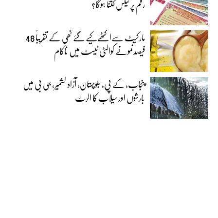
رقم پر ٹیکس کتنا ہوگا؟
مارکیٹ سےاکٹھےکیے گئے گھی کے تقریباً 48
فیصدنمونے کوالٹی ٹیسٹ میں ناکام
پنجاب، کے پی، بلوچستان، آزاد کشمیر، جی بی میں
بارشوں اور سیلاب کا الرٹ