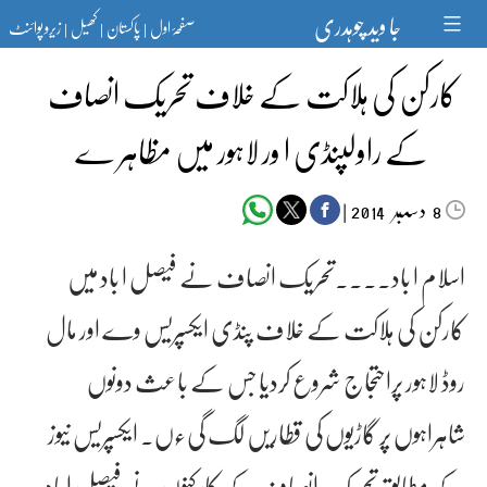
Ski
جا وید چوہدری
صفحۂ اول
پاکستان
کھیل
زیرو پوائنٹ
t
|
|
|
conten
کارکن کی ہلاکت کے خلاف تحریک انصاف
کے راولپنڈی ا ور لاہور میں مظاہر ے
دسمبر‬‮
|
2014
8
اسلام ا باد۔۔۔۔تحریک انصاف نے فیصل ا باد میں
کارکن کی ہلاکت کے خلاف پنڈی ایکسپریس وے اور مال
روڈ لاہور پراحتجاج شروع کردیا جس کے باعث دونوں
شاہراہوں پر گاڑیوں کی قطاریں لگ گیءں۔ ایکسپریس نیوز
کے مطابق تحریک انصاف کے کارکنوں نے فیصل ا باد