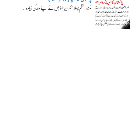
سکندراعظم پہلا حکمران تھا جس نے اپنے دور کی زیادہ…