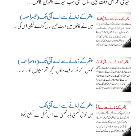
میری عمر اس وقت تین سال تھی جب میرے والدین گائوں…
پتھر کے زمانے سے اے آئی تک(تیسرا حصہ)
میں نے گائوں میں صرف تین سال گزارے لیکن اس کی…
پتھر کے زمانے سے اے آئی تک(دوسرا حصہ)
گائوں کے نوے فیصد مکان کچے تھے‘ دیواریں گارے…
پتھر کے زمانے سے اے آئی تک
میں خوش قسمتی یا بدقسمتی سے اس نسل سے تعلق رکھتا…