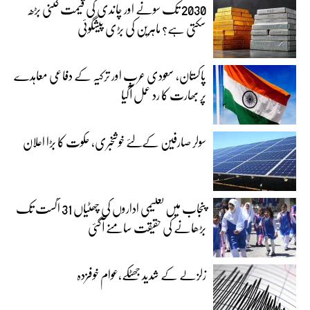
2030 تک سونے اور چاندی کی قیمت کتنی بڑھ
سکتی ہے؟ ماہرین کی بڑی پیشگوئی
پاکستان، سعودی عرب اور ترکیہ کے دفاعی معاہدے
پر بھارت کا رد عمل آگیا
سولر صارفین کےلئے خوشخبری، حکوت کا بڑا اعلان
پنجاب میں تعلیمی اداروں کی چھٹیاں 31 اگست تک
بڑھانے کی حقیقت سامنے آگئی
زلزلے کے شدید جھٹکے،عوام خوفزدہ