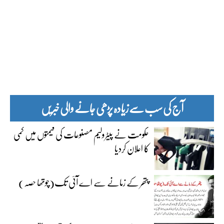
آج کی سب سے زیادہ پڑھی جانے والی خبریں
حکومت نے پیٹرولیم مصنوعات کی قیمتوں میں کمی
کا اعلان کردیا
پتھر کے زمانے سے اے آئی تک(چوتھا حصہ)