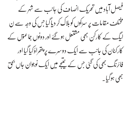
فیصل آباد میں تحریک انصاف کی جانب سے شہر کے
مختلف مقامات پر سڑکوں کو بلاک کر دیا گیا جس کی وجہ سے ن
لیگ کے کارکن بھی مشتعل ہو گئے اور دونوں جماعتوں کے
کارکنان کی جانب سے ایک دوسرے پر پتھراؤ کیا گیا اور
فائرنگ بھی کی گئی جس کے نتیجے میں ایک نوجوان جاں بحق
بھی ہو گیا۔