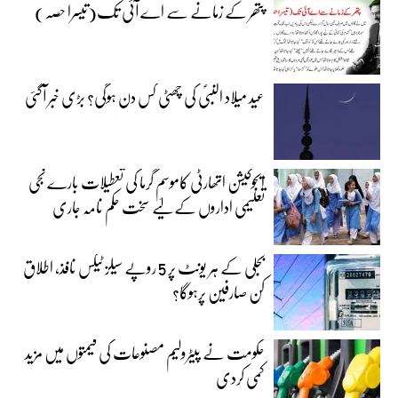
پتھر کے زمانے سے اے آئی تک(تیسرا حصہ)
عید میلاد النبیؐ کی چھٹی کس دن ہوگی؟ بڑی خبر آگئی
ایجوکیشن اتھارٹی کاموسمِ گرما کی تعطیلات بارے نجی
تعلیمی اداروں کے لیے سخت حکم نامہ جاری
بجلی کے ہر یونٹ پر 5 روپے سیلز ٹیکس نافذ، اطلاق
کن صارفین پرہوگا؟
حکومت نے پیٹرولیم مصنوعات کی قیمتوں میں مزید
کمی کردی