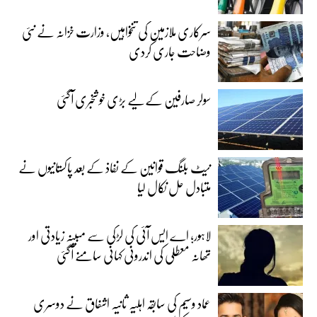
سرکاری ملازمین کی تنخواہیں، وزارت خزانہ نے نئی
وضاحت جاری کردی
سولر صارفین کے لیے بڑی خوشخبری آگئی
نیٹ بلنگ قوانین کے نفاذ کے بعد پاکستانیوں نے
متبادل حل نکال لیا
لاہور؛ اے ایس آئی کی لڑکی سے مبینہ زیادتی اور
تھانہ معطلی کی اندرونی کہانی سامنے آگئی
عماد وسیم کی سابقہ اہلیہ ثانیہ اشفاق نے دوسری