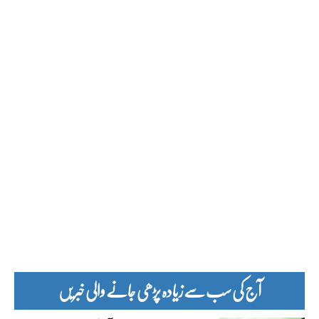
آج کی سب سے زیادہ پڑھی جانے والی خبریں