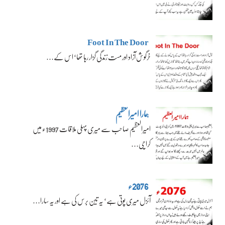
Foot In The Door
خرگوش آزاد اور مست زندگی گزار رہا تھا‘ اس کے…
ہمارا امیرالعظیم
امیرالعظیم صاحب سے میری پہلی ملاقات 1997ء میں
کراچی…
2076ء
آئزل میری پوتی ہے‘ یہ تین برس کی ہے اور یہ سارا…