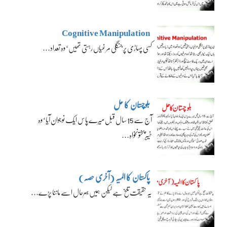
Cognitive Manipulation
کسی پہاڑی پر جنگلی مرغیاں رہتی تھیں‘ وہ تعداد…
بلوچستان کا حل
آج سے 15 سال قبل میرے پاس ایک نوجوان آیا‘ وہ
خیبرپختونخواہ…
پاکستان کا المیہ (آخری حصہ)
یہ حقیقت تلخ ہے لیکن ہمیں بہرحال اسے ماننا پڑے…