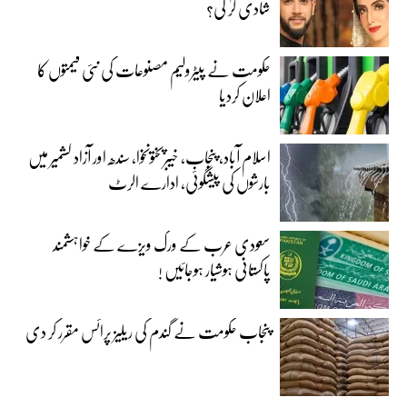
شادی کر لی؟
حکومت نے پیٹرولیم مصنوعات کی نئی قیمتوں کا
اعلان کردیا
اسلام آباد، پنجاب، خیبرپختونخوا، سندھ اور آزاد کشمیر میں
بارشوں کی پیشگوئی، ادارے الرٹ
سعودی عرب کے ورک ویزے کے خواہشمند
پاکستانی ہوشیار ہوجائیں !
پنجاب حکومت نے گندم کی ریلیز پرائس مقرر کر دی‎