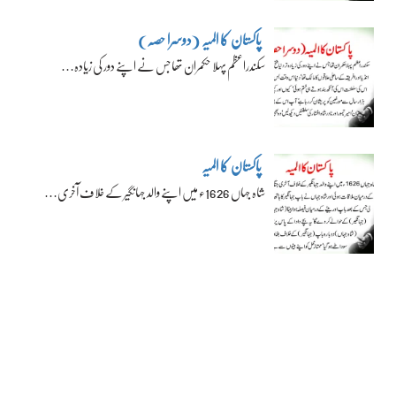
پاکستان کا المیہ (دوسرا حصہ)
سکندراعظم پہلا حکمران تھا جس نے اپنے دور کی زیادہ…
پاکستان کا المیہ
شاہ جہاں 1626ء میں اپنے والد جہانگیر کے خلاف آخری…