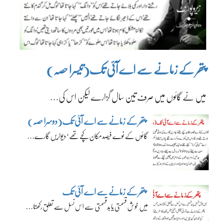
پتھر کے زمانے سے اے آئی تک(تیسرا حصہ)
میں نے گائوں میں صرف تین سال گزارے لیکن اس کی…
پتھر کے زمانے سے اے آئی تک(دوسرا حصہ)
گائوں کے نوے فیصد مکان کچے تھے‘ دیواریں گارے…
پتھر کے زمانے سے اے آئی تک
میں خوش قسمتی یا بدقسمتی سے اس نسل سے تعلق رکھتا…