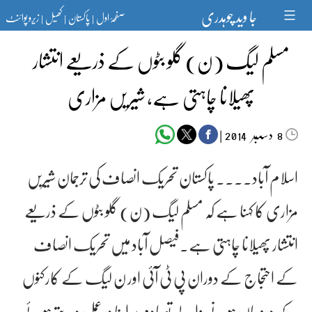
Ski
جا وید چوہدری
صفحۂ اول
پاکستان
کھیل
زیرو پوائنٹ
t
|
|
|
conten
مسلم لیگ (ن) گلو بٹوں کے ذریعے انتشار
پھیلانا چاہتی ہے، شیریں مزاری
دسمبر‬‮
|
2014
8
اسلام آباد۔۔۔۔ پاکستان تحریک انصاف کی ترجمان شیریں
مزاری کا کہنا ہے کہ مسلم لیگ (ن) گلو بٹوں کے ذریعے
انتشار پھیلانا چاہتی ہے۔فیصل آباد میں تحریک انصاف
کے احتجاج کے دوران پی ٹی آئی اور ن لیگ کے کارکنوں
کے درمیان ہونے والے تصادم پر اپنا درعمل دیتے ہوئے