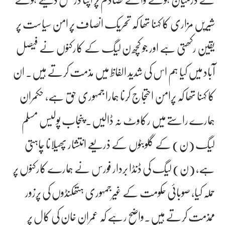
شیریں مزاری کا کہنا تھا کہ تحریک انصاف پر امن سیاست پر
یقین رکھتی ہے اور جو کچھ ن لیگ کے کارکنوں نے فیصل
آباد میں کیا ہم اس کی شدید الفاظ میں مذمت کرتے ہیں۔ ان
کا کہنا تھا کہ پرامن احتجاج کرنا ہمارا جمہوری حق ہے، حکمران
ہمارے راستے میں رکاوٹ نہ ڈالیں۔ پنجاب پولیس مسلم
لیگ (ن) کے گلوبٹوں کے ذریعے انتشار پھیلانا چاہتی
ہے، (ن) لیگ کی ڈنڈا بردار فورس نے ہمارے کارکنوں پر
حملہ کیا، صوبائی حکومت کے غیرجمہوری ہتھکنڈوں کی پرزور
ممذمت کرتے ہیں۔واضح رہے کہ عمران خان کی کال پر