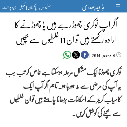
Ski
جا وید چوہدری
صفحۂ اول
پاکستان
کھیل
زیرو پوائنٹ
t
|
|
|
conten
اگر اپ نوکری چھوڑ رہے ہیں یا چھوڑنے کا
ارادہ رکھتے ہیں تو ان 11 غلطیوں سے بچیں
دسمبر‬‮
|
2014
4
نوکری چھوڑنا ایک مشکل مرحلہ ہوسکتا ہے خاص کر تب جب
یہ آپ کی مرضی سے نہ ہورہا ہو۔ تاہم اگر آپ ایک
کامیاب کریئر کے امکانات بڑھانا چاہتے ہیں تو ان غلطیوں
سے بچنے کی کوشش کریں۔