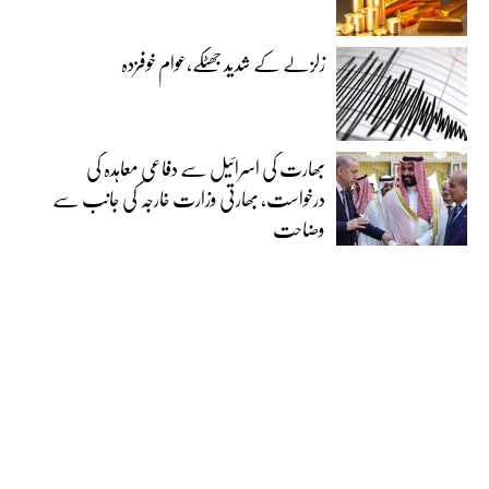
زلزلے کے شدید جھٹکے،عوام خوفزدہ
بھارت کی اسرائیل سے دفاعی معاہدہ کی
درخواست، بھارتی وزارت خارجہ کی جانب سے
وضاحت