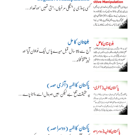
کسی پہاڑی پر جنگلی مرغیاں رہتی تھیں‘ وہ تعداد…
بلوچستان کا حل
آج سے 15 سال قبل میرے پاس ایک نوجوان آیا‘ وہ
خیبرپختونخواہ…
پاکستان کا المیہ (آخری حصہ)
یہ حقیقت تلخ ہے لیکن ہمیں بہرحال اسے ماننا پڑے…
پاکستان کا المیہ (دوسرا حصہ)