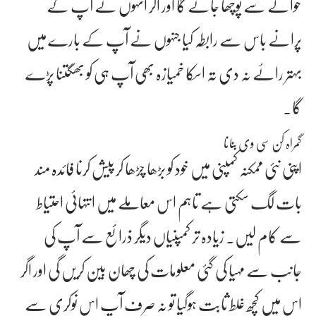
حوالے سے پوچھا جائے گا اور اگر انہوں نے آپ کے
پرانے باس سے رابطہ کیا جنہوں نے آپ کے بارے میں
بہتر رائے نہ دی تہ اسکا خمیازہ بھی آپ ہی کو بھگتنا پڑے
گا۔
گمراہ کن سی وی بنانا
اپنی نئی ممکنہ کمپنی میں خود کو بڑھا چڑھا کر پیش کرنا فائدہ مند
بات لگ سکتی ہے تاہم اس معاملے میں انتہائی احتیاط
سے کام لیں۔ زیادہ تر کمپنیاں دیگر ذرائع سے آپ کی
جانب سے مہیا کی گئی معلومات کی چھان بین کریں گی اور اگر
اس میں کچھ غلط ثابت ہوگیا تو نہ صرف آپ اس نوکری سے