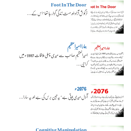
Foot In The Door
خرگوش آزاد اور مست زندگی گزار رہا تھا‘ اس کے…
ہمارا امیرالعظیم
امیرالعظیم صاحب سے میری پہلی ملاقات 1997ء میں
کراچی…
2076ء
آئزل میری پوتی ہے‘ یہ تین برس کی ہے اور یہ سارا…
Cognitive Manipulation