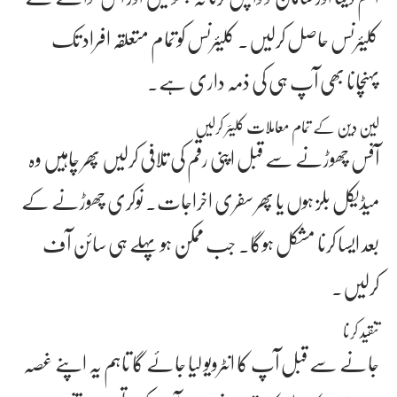
کلیئرنس حاصل کرلیں۔ کلیئرنس کو تمام متعلقہ افراد تک
پہنچانا بھی آپ ہی کی ذمہ داری ہے۔
لین دین کے تمام معاملات کلیئر کرلیں
آفس چھوڑنے سے قبل اپنی رقم کی تلافی کرلیں پھر چاہیں وہ
میڈیکل بلز ہوں یا پھر سفری اخراجات۔ نوکری چھوڑنے کے
بعد ایسا کرنا مشکل ہوگا۔ جب ممکن ہو پہلے ہی سائن آف
کرلیں۔
تنقید کرنا
جانے سے قبل آپ کا انٹرویو لیا جائے گا تاہم یہ اپنے غصہ