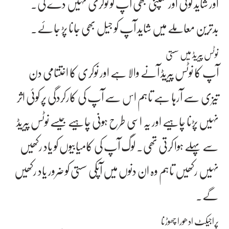
اور شاید کوئی اور کمپنی بھی آپ کو نوکری نہیں دے گی۔
بدترین معاملے میں شاید آپ کو جیل بھی جانا پڑ جائے۔
نوٹس پیریڈ میں سستی
آپ کا نوٹس پیریڈ آنے والا ہے اور نوکری کا اختتامی دن
تیزی سے آرہا ہے تاہم اس سے آپ کی کارکردگی پر کوئی اثر
نہیں پڑنا چاہیے اور یہ اسی طرح ہونی چاہیے جیسے نوٹس پیریڈ
سے پہلے ہوا کرتی تھی۔ لوگ آپ کی کامیابیوں کو یاد رکھیں
نہیں رکھیں تاہم وہ ان دنوں میں آپکی سستی کو ضرور یاد رکھیں
گے۔
پراجیکٹ ادھورا چھوڑنا