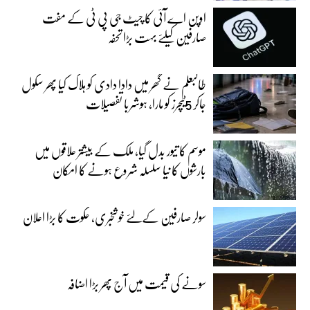
اوپن اے آئی کا چیٹ جی پی ٹی کے مفت
صارفین کیلئے بہت بڑا تحفہ
طالبعلم نے گھر میں دادا دادی کو ہلاک کیا پھر سکول
جاکر 5ٹیچرز کو مارا، ہوشربا تفصیلات
موسم کا تیور بدل گیا، ملک کے بیشتر علاقوں میں
بارشوں کا نیا سلسلہ شروع ہونے کا امکان
سولر صارفین کےلئے خوشخبری، حکوت کا بڑا اعلان
سونے کی قیمت میں آج پھر بڑا اضافہ