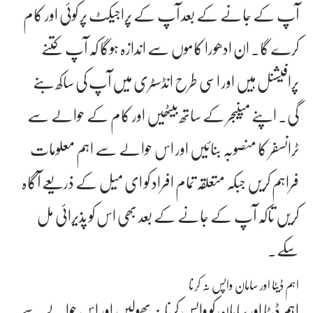
آپ کے جانے کے بعد آپ کے پراجیکٹ پر کوئی اور کام
کرے گا۔ ان ادھورا کاموں سے اندازہ ہوگا کہ آپ کتنے
پرافیشنل ہیں اور اسی طرح انڈسٹری میں آپ کی ساکھ بنے
گی۔ اپنے مینیجر کے ساتھ بیٹھیں اور کام کے حوالے سے
ٹرانسفر کا منصوبہ بنائیں اور اس حوالے سے اہم معلومات
فراہم کریں جبکہ متعلقہ تمام افراد کو ای میل کے ذریعے آگاہ
کریں تاکہ آپ کے جانے کے بعد بھی اس کو پذیرائی مل
سکے۔
اہم ڈیٹا اور سامان واپس نہ کرنا
اہم ڈیٹا اور سامان کو واپس کرنا نہ بھولیں اور اس حوالے سے