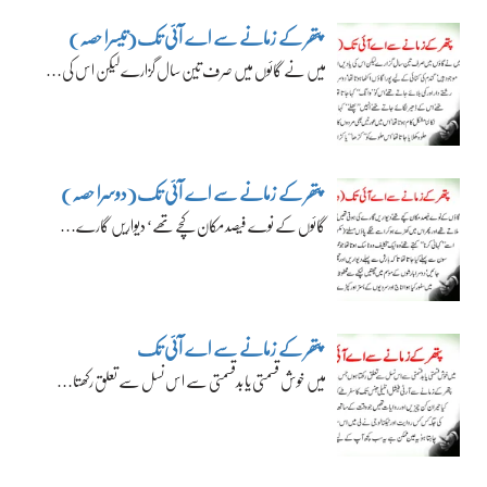
پتھر کے زمانے سے اے آئی تک(تیسرا حصہ)
میں نے گائوں میں صرف تین سال گزارے لیکن اس کی…
پتھر کے زمانے سے اے آئی تک(دوسرا حصہ)
گائوں کے نوے فیصد مکان کچے تھے‘ دیواریں گارے…
پتھر کے زمانے سے اے آئی تک
میں خوش قسمتی یا بدقسمتی سے اس نسل سے تعلق رکھتا…