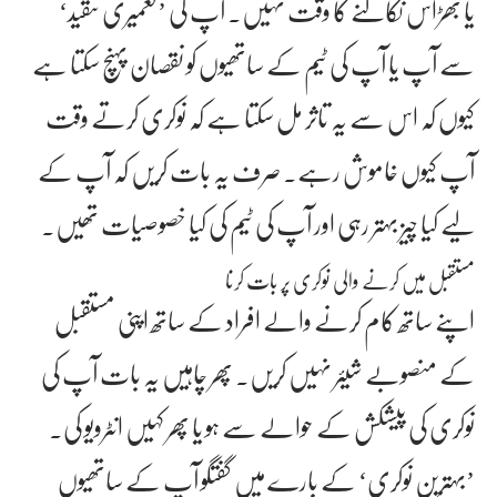
یا بھڑاس نکالنے کا وقت نہیں۔ آپ کی ’تعمیری تنقید‘
سے آپ یا آپ کی ٹیم کے ساتھیوں کو نقصان پہنچ سکتا ہے
کیوں کہ اس سے یہ تاثر مل سکتا ہے کہ نوکری کرتے وقت
آپ کیوں خاموش رہے۔ صرف یہ بات کریں کہ آپ کے
لیے کیا چیز بہتر رہی اور آپ کی ٹیم کی کیا خصوصیات تھیں۔
مستقبل میں کرنے والی نوکری پر بات کرنا
اپنے ساتھ کام کرنے والے افراد کے ساتھ اپنی مستقبل
کے منصوبے شیئر نہیں کریں۔ پھر چاہیں یہ بات آپ کی
نوکری کی پیشکش کے حوالے سے ہو یا پھر کہیں انٹرویو کی۔
’بہترین نوکری‘ کے بارے میں گفتگو آپ کے ساتھیوں