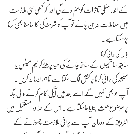
کے اندر منفی تاثرات کو جنم دے گی اور اگر کبھی نئی ملازمت
میں معاملات نہ بن پائے تو آپ کو شرمندگی کا سامنا بھی کرنا
پڑ سکتا ہے۔
باس کی برائی کرنا
سابقہ ساتھیوں کے ساتھ چائے کی میز پر بیٹھ کر ٹیم میٹس یا
مینیجر کی برائی کرنا پرکشش لگ سکتا ہے تاہم ایسا نہ کریں۔
آپ جو بھی کہیں گے اسے بعد میں آپکی کام کرنے والی جگہ
پر موضوع بحث بنایا جاسکتا ہے۔ اس کے علاوہ مستقبل میں
انٹرویوز کے دوران آپ سے پرانی ملازمت چھوڑنے کے