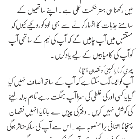
میں رکھنا ہی بہتر حکمت عملی ہے۔ اپنے ساتھیوں کے
سامنے جذبات کا اظہار کرنے سے بھی خود کو روکیے کیوں کہ
مستقبل میں آپ چاہیں گے کہ آپ کی ٹیم کے ساتھی آپ
کو آپ کی کامیابیوں کے لیے یاد کریں۔
چوری کرنا یا کمپنی کو نقصان پہنچانا
آپ کو ایسا لگ سکتا ہے کہ آپ کے ساتھ انصاف نہیں کیا
گیا یا کسی اور کی غلطی کی سزا آپ بھگت رہے تاہم بدلہ لینے
کی کوشش نہیں کریں۔ دفتر کی چیزیں لے جانا یا انہیں نقصان
پہنچانا انتہائی برا منصوبہ ہے۔ اس سے آپ کی ساکھ متاثر ہوگی