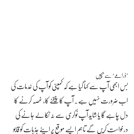
’ڈرامے‘ سے بچیں
بس ابھی آپ سے کہا گیا ہے کہ کمپنی کو آپ کی خدمات کی
اب ضرورت نہیں ہے۔ آپ کا چیخنے کا، غصہ کرنے کا
دل چاہے گا یا شاید آپ نوکری سے نہ نکالے جانے کی
درخواست کریں گے تاہم ایسے موقع پر اپنے جذبات کو قابو