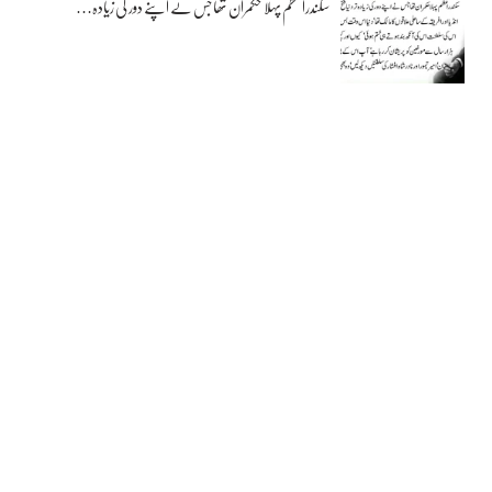
سکندراعظم پہلا حکمران تھا جس نے اپنے دور کی زیادہ…