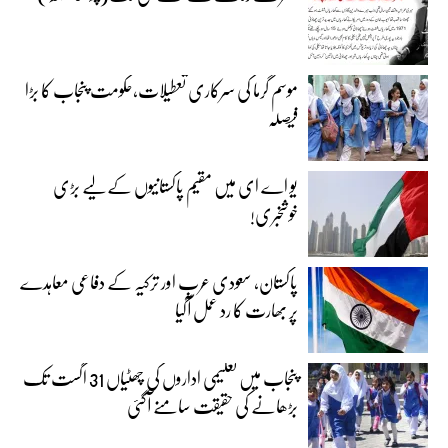
موسم گرما کی سرکاری تعطیلات،حکومت پنجاب کا بڑا
فیصلہ
یو اے ای میں مقیم پاکستانیوں کے لیے بڑی
خوشخبری!
پاکستان، سعودی عرب اور ترکیہ کے دفاعی معاہدے
پر بھارت کا رد عمل آگیا
پنجاب میں تعلیمی اداروں کی چھٹیاں 31 اگست تک
بڑھانے کی حقیقت سامنے آگئی