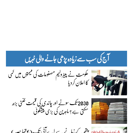
آج کی سب سے زیادہ پڑھی جانے والی خبریں
حکومت نے پیٹرولیم مصنوعات کی قیمتوں میں کمی
کا اعلان کردیا
2030 تک سونے اور چاندی کی قیمت کتنی بڑھ
سکتی ہے؟ ماہرین کی بڑی پیشگوئی
پتھر کے زمانے سے اے آئی تک(چوتھا حصہ)