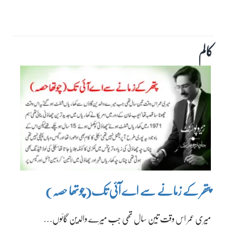
کالم
پتھر کے زمانے سے اے آئی تک(چوتھا حصہ)
میری عمر اس وقت تین سال تھی جب میرے والدین گائوں…