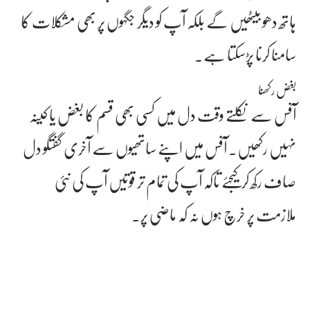
ہاتھ دھو بیٹھیں گے بلکہ آپ کو دیگر جگہوں پر بھی مشکلات کا
سامنا کرنا پڑسکتا ہے۔
بغض رکھنا
آفس سے نکلتے وقت دل میں کسی بھی قسم کا بغض یا کینہ
نہیں رکھیں۔ آفس میں اپنے ساتھیوں سے آخری گفتگو دل
صاف رکھ کر کیجئے تاکہ آپ کی تمام تر قوتیں آپ کی نئی
ملازمت پر خرچ ہوں نہ کہ ماضی پر۔