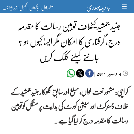
Ski
جا وید چوہدری
صفحۂ اول
پاکستان
کھیل
زیرو پوائنٹ
t
|
|
|
conten
جنید جمشید کیخلاف توہین رسالت کا مقدمہ
درج، گرفتاری کا امکان مگر ایسا کیوں ہوا؟
جاننے کیلئے کلک کریں
دسمبر‬‮
|
2014
4
کراچی: مشہور نعت خواں، مبلغ اور سابق گلوکار جنید جمشید کے
خلاف ڈسٹرکٹ اور سیشن کورٹ کی ہدایت پر منگل کو توہین
رسالت کا مقدمہ درج کر لیا گیا ہے۔