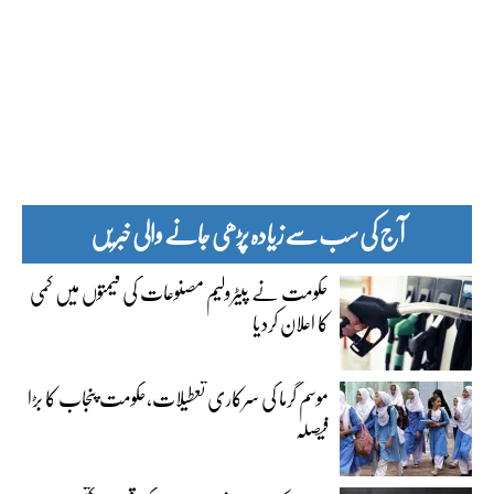
آج کی سب سے زیادہ پڑھی جانے والی خبریں
حکومت نے پیٹرولیم مصنوعات کی قیمتوں میں کمی
کا اعلان کردیا
موسم گرما کی سرکاری تعطیلات،حکومت پنجاب کا بڑا
فیصلہ