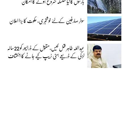
بارشوں کا نیا سلسلہ شروع ہونے کا امکان
سولر صارفین کےلئے خوشخبری، حکوت کا بڑا اعلان
عبداللہ طاہر قتل کیس،مقتول کے ڈرائیور کو 22سالہ
لڑکی کے ذریعے ہنی ٹریپ کیے جانے کا انکشاف