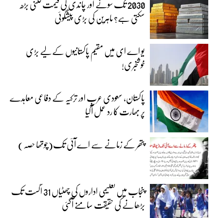
2030 تک سونے اور چاندی کی قیمت کتنی بڑھ
سکتی ہے؟ ماہرین کی بڑی پیشگوئی
یو اے ای میں مقیم پاکستانیوں کے لیے بڑی
خوشخبری!
پاکستان، سعودی عرب اور ترکیہ کے دفاعی معاہدے
پر بھارت کا رد عمل آگیا
پتھر کے زمانے سے اے آئی تک(چوتھا حصہ)
پنجاب میں تعلیمی اداروں کی چھٹیاں 31 اگست تک
بڑھانے کی حقیقت سامنے آگئی