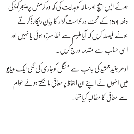
ہوئے ایس ایچ او رسالہ کو ہدایت کی کہ وہ کرمنل پروسیجر کوڈ کی
دفعہ 154 کے تحت درخواست گزار کا بیان ریکارڈ کرتے
ہوئے فیصلہ کریں کہ آیا ملزم سے خطا سرزد ہوئی یا نہیں اور
اسی حساب سے مقدمہ درج کریں۔
ادھر جنید جمشید کی جانب سے منگل کو جاری کی گئی ایک ویڈیو
میں انہوں نے اپنے ان الفاظ پر معافی مانگتے ہوئے عوام
سے معافی کا مطالبہ کیا تھا۔