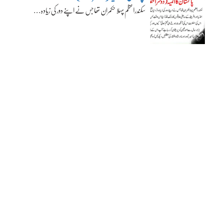
سکندراعظم پہلا حکمران تھا جس نے اپنے دور کی زیادہ…