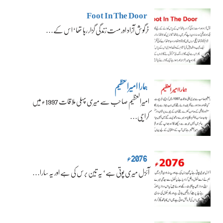
Foot In The Door
خرگوش آزاد اور مست زندگی گزار رہا تھا‘ اس کے…
ہمارا امیرالعظیم
امیرالعظیم صاحب سے میری پہلی ملاقات 1997ء میں
کراچی…
2076ء
آئزل میری پوتی ہے‘ یہ تین برس کی ہے اور یہ سارا…