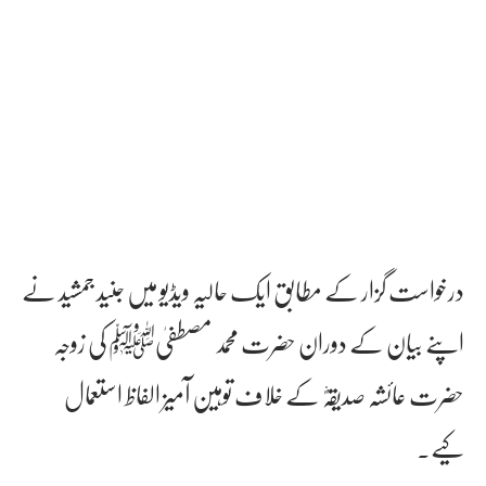
درخواست گزار کے مطابق ایک حالیہ ویڈیو میں جنید جمشید نے
اپنے بیان کے دوران حضرت محمد مصطفیٰﷺ کی زوجہ
حضرت عائشہ صدیقہؓ کے خلاف توہین آمیز الفاظ استعمال
کیے۔