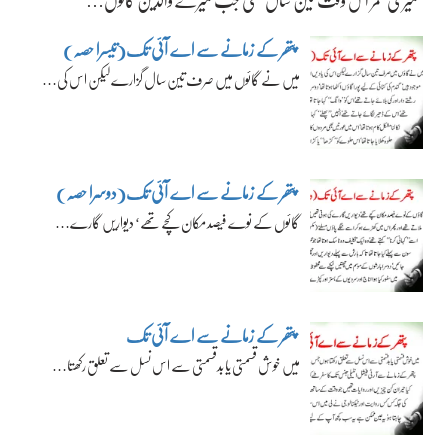
میری عمر اس وقت تین سال تھی جب میرے والدین گائوں…
پتھر کے زمانے سے اے آئی تک(تیسرا حصہ)
میں نے گائوں میں صرف تین سال گزارے لیکن اس کی…
پتھر کے زمانے سے اے آئی تک(دوسرا حصہ)
گائوں کے نوے فیصد مکان کچے تھے‘ دیواریں گارے…
پتھر کے زمانے سے اے آئی تک
میں خوش قسمتی یا بدقسمتی سے اس نسل سے تعلق رکھتا…