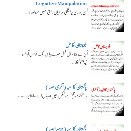
Cognitive Manipulation
کسی پہاڑی پر جنگلی مرغیاں رہتی تھیں‘ وہ تعداد…
بلوچستان کا حل
آج سے 15 سال قبل میرے پاس ایک نوجوان آیا‘ وہ
خیبرپختونخواہ…
پاکستان کا المیہ (آخری حصہ)
یہ حقیقت تلخ ہے لیکن ہمیں بہرحال اسے ماننا پڑے…
پاکستان کا المیہ (دوسرا حصہ)