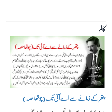
کالم
پتھر کے زمانے سے اے آئی تک(چوتھا حصہ)