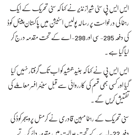
ایس ایس پی سٹی شیراز نذیر نے کہا کہ سنی تحریک کے ایک
رہنما کی درخواست پر رسالہ پولیس اسٹیشن میں پاکستان پینل کوڈ
کی دفعہ 295-سی اور 298-اے کے تحت مقدمہ درج کر
لیا گیا ہے۔
ایس ایس پی نے کہا کہ جنید جمشید کو اب تک گرفتار نہیں کیا
گیا اور کسی بھی قسم کی کارروائی سے قبل سینئر افسر معاملے کی
تفتیش کریں گے۔
سنی تحریک کے رہنما مبین قادری نے کرمنل پروسیجر کوڈ کی
دفعہ 22-اے کے تحت عدالت میں مقدمہ دائر کرتے