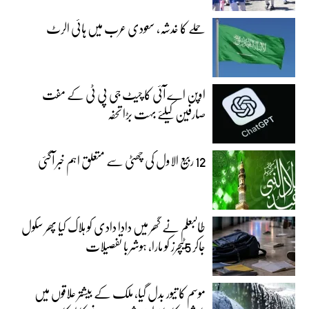
حملے کا خدشہ، سعودی عرب میں ہائی الرٹ
اوپن اے آئی کا چیٹ جی پی ٹی کے مفت
صارفین کیلئے بہت بڑا تحفہ
12 ربیع الاول کی چھٹی سے متعلق اہم خبر آگئی
طالبعلم نے گھر میں دادا دادی کو ہلاک کیا پھر سکول
جاکر 5ٹیچرز کو مارا، ہوشربا تفصیلات
موسم کا تیور بدل گیا، ملک کے بیشتر علاقوں میں