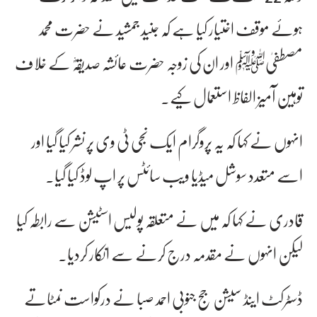
ہوئے موقف اختیار کیا ہے کہ جنید جمشید نے حضرت محمد
مصطفیٰﷺ اور ان کی زوجہ حضرت عائشہ صدیقہؓ کے خلاف
توہین آمیز الفاظ استعمال کیے۔
انہوں نے کہا کہ یہ پروگرام ایک نجی ٹی وی پر نشر کیا گیا اور
اسے متعدد سوشل میڈیا ویب سائٹس پر اپ لوڈ کیا گیا۔
قادری نے کہا کہ میں نے متعلقہ پولیس اسٹیشن سے رابطہ کیا
لیکن انہوں نے مقدمہ درج کرنے سے انکار کردیا۔
ڈسٹرکٹ اینڈ سیشن جج جنوبی احمد صبا نے درکواست نمٹاتے