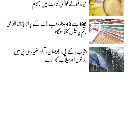
فیصدنمونے کوالٹی ٹیسٹ میں ناکام
100 سے 40 ہزار روپے تک کے پرائز بانڈز، انعامی
رقم پر ٹیکس کتنا ہوگا؟
پنجاب، کے پی، بلوچستان، آزاد کشمیر، جی بی میں
بارشوں اور سیلاب کا الرٹ