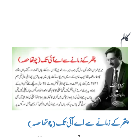
کالم
پتھر کے زمانے سے اے آئی تک(چوتھا حصہ)