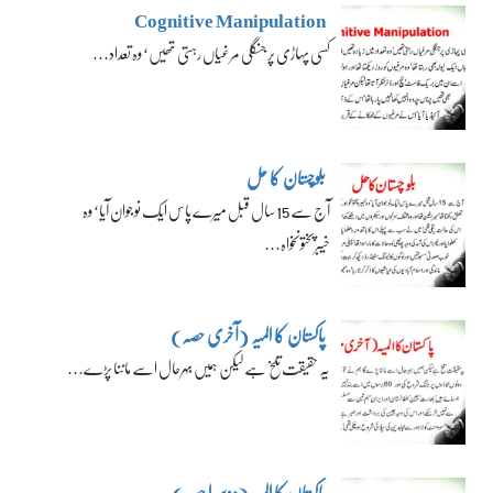
Cognitive Manipulation
کسی پہاڑی پر جنگلی مرغیاں رہتی تھیں‘ وہ تعداد…
بلوچستان کا حل
آج سے 15 سال قبل میرے پاس ایک نوجوان آیا‘ وہ
خیبرپختونخواہ…
پاکستان کا المیہ (آخری حصہ)
یہ حقیقت تلخ ہے لیکن ہمیں بہرحال اسے ماننا پڑے…
پاکستان کا المیہ (دوسرا حصہ)