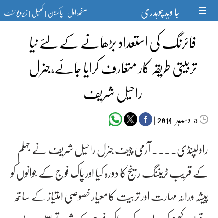
Ski
جا وید چوہدری
صفحۂ اول
پاکستان
کھیل
زیرو پوائنٹ
t
|
|
|
conten
فائرنگ کی استعداد بڑھانے کے لئے نیا
تربیتی طریقہ کار متعارف کرایا جائے،جنرل
راحیل شریف
دسمبر‬‮
|
2014
3
راولپنڈی۔۔۔۔ آرمی چیف جنرل راحیل شریف نے جہلم
کے قریب ٹریننگ رینج کا دورہ کیا اور پاک فوج کے جوانوں کو
پیشہ ورانہ مہارت اور تربیت کا معیار خصوصی امتیاز کے ساتھ