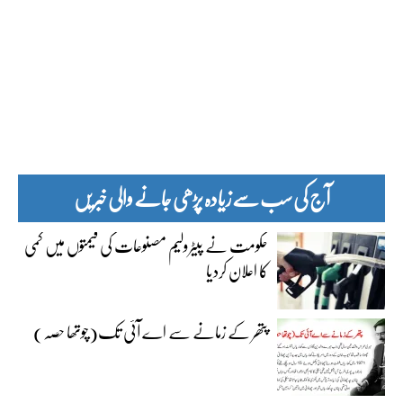
آج کی سب سے زیادہ پڑھی جانے والی خبریں
حکومت نے پیٹرولیم مصنوعات کی قیمتوں میں کمی
کا اعلان کردیا
پتھر کے زمانے سے اے آئی تک(چوتھا حصہ)