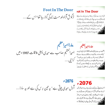
Foot In The Door
خرگوش آزاد اور مست زندگی گزار رہا تھا‘ اس کے…
ہمارا امیرالعظیم
امیرالعظیم صاحب سے میری پہلی ملاقات 1997ء میں
کراچی…
2076ء
آئزل میری پوتی ہے‘ یہ تین برس کی ہے اور یہ سارا…