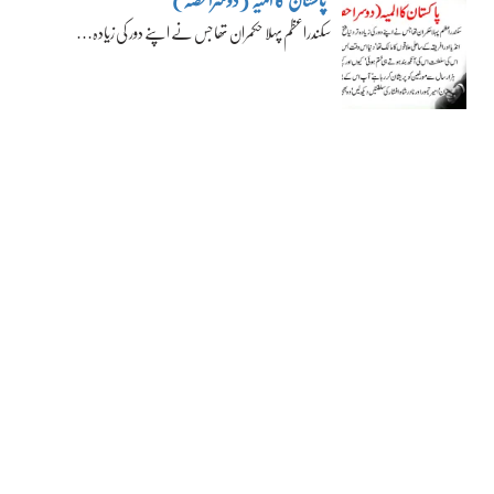
سکندراعظم پہلا حکمران تھا جس نے اپنے دور کی زیادہ…