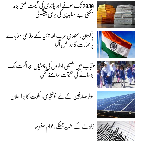
2030 تک سونے اور چاندی کی قیمت کتنی بڑھ
سکتی ہے؟ ماہرین کی بڑی پیشگوئی
پاکستان، سعودی عرب اور ترکیہ کے دفاعی معاہدے
پر بھارت کا رد عمل آگیا
پنجاب میں تعلیمی اداروں کی چھٹیاں 31 اگست تک
بڑھانے کی حقیقت سامنے آگئی
سولر صارفین کےلئے خوشخبری، حکوت کا بڑا اعلان
زلزلے کے شدید جھٹکے،عوام خوفزدہ