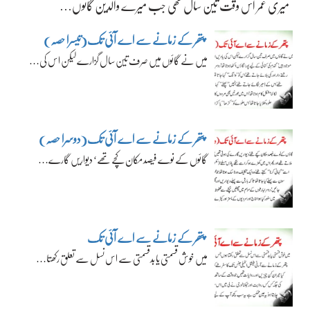
میری عمر اس وقت تین سال تھی جب میرے والدین گائوں…
پتھر کے زمانے سے اے آئی تک(تیسرا حصہ)
میں نے گائوں میں صرف تین سال گزارے لیکن اس کی…
پتھر کے زمانے سے اے آئی تک(دوسرا حصہ)
گائوں کے نوے فیصد مکان کچے تھے‘ دیواریں گارے…
پتھر کے زمانے سے اے آئی تک
میں خوش قسمتی یا بدقسمتی سے اس نسل سے تعلق رکھتا…