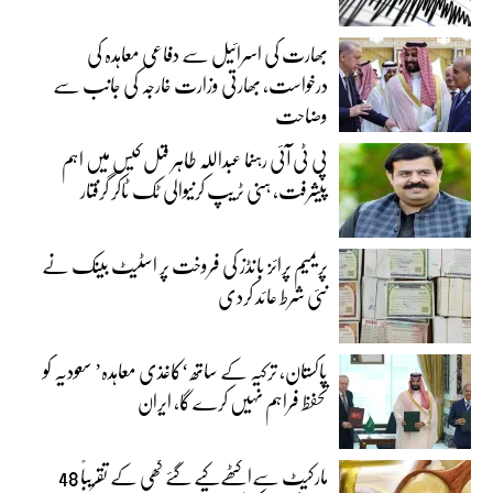
بھارت کی اسرائیل سے دفاعی معاہدہ کی
درخواست، بھارتی وزارت خارجہ کی جانب سے
وضاحت
پی ٹی آئی رہنما عبداللہ طاہر قتل کیس میں اہم
پیشرفت، ہنی ٹریپ کرنیوالی ٹک ٹاکر گرفتار
پریمیم پرائز بانڈز کی فروخت پر اسٹیٹ بینک نے
نئی شرط عائد کردی
پاکستان، ترکیہ کے ساتھ ‘کاغذی معاہدہ’ سعودیہ کو
تحفظ فراہم نہیں کرے گا، ایران
مارکیٹ سےاکٹھےکیے گئے گھی کے تقریباً 48