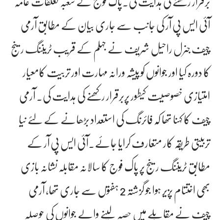
برقرار رکھنے کی ہدایت کی۔پاک فوج کے شعبہ تعلقات عامہ
آئی ایس پی آر کی جانب سے جاری بیان کے مطابق آرمی
چیف جنرل راحیل شریف نے جہلم کے قریب ٹریننگ رینج
کا دورہ کیا اور جوانوں کو پیشہ ورانہ مہارت اور تربیت کامعیار
امتیازی خصوصیت کیطور پربرقرار رکھنے کی ہدایت کی۔ آرمی
چیف کا کہنا تھا کہ فائرنگ کی استعداد بڑھانے کے لئے نیا
تربیتی طریقہ کار متعارف کرایا جائے۔آئی ایس پی آر کے
مطابق ٹریننگ رینج پر پاک فوج کا سالانہ مقابلہ نشانہ بازی
بھی اختتام پزیر ہوا جو گزشتہ 2 ہفتوں سے جاری تھا، آرمی
چیف نے مقابلے میں حصہ لینے والے جوانوں کی حوصلہ