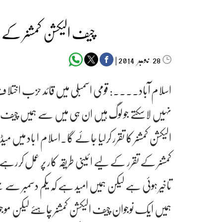
چیف الیکشن کمشنر کے ل
‬‮نومبر‬‮
|
2014
28
اسلام آباد۔۔۔۔: قومی اسمبلی میں قائد حزب اختلاف 
نہیں لاسکتے جو لوگ ہیں ان ہی میں سے ہمیں چیف الیک
الیکشن کمشنر کا تقرر کرلیا جائے گا۔اسلام ا باد می
کمشنر کے تقرر کے لیے ا ئینی طریقہ کار پر عمل ک
تاخیر ہوئی ہے لیکن ہمیں امید ہے کہ یکم دسمبر سے پ