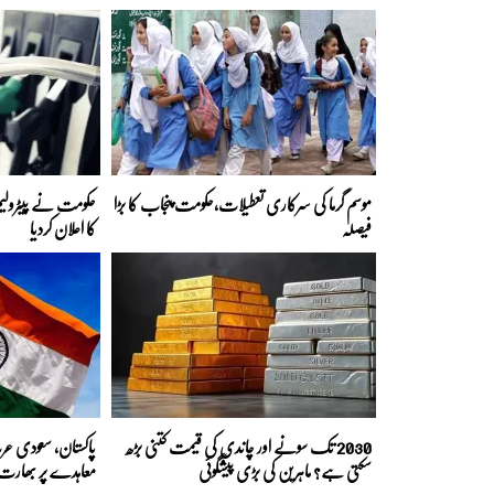
موسم گرما کی سرکاری تعطیلات،حکومت پنجاب کا بڑا
حکومت نے پیٹرولیم
فیصلہ
کا اعلان کردیا
2030 تک سونے اور چاندی کی قیمت کتنی بڑھ
پاکستان، سعودی عر
سکتی ہے؟ ماہرین کی بڑی پیشگوئی
معاہدے پر بھارت کا