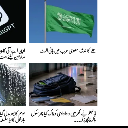
حملے کا خدشہ، سعودی عرب میں ہائی الرٹ
اوپن اے آئی کا
صارفین کیلئے بہت ب
طالبعلم نے گھر میں دادا دادی کو ہلاک کیا پھر سکول
موسم کا تیور بدل گی
جاکر 5ٹیچرز کو ...
بارشوں کا نیا سلس