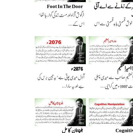
ر کے زمانے سے اے آئی
Foot In The Door
خرگوش آزاد اور مست زندگی گزار رہا تھا‘
خوش قسمتی یا بدقسمتی سے اس
اس کے…
سے تعلق رکھتا…
ا امیرالعظیم
2076ء
العظیم صاحب سے میری پہلی
آئزل میری پوتی ہے‘ یہ تین برس کی
 میں کراچی…
ہے اور یہ سارا…
Cogniti
بلوچستان کا حل