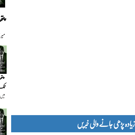
پت
میر
پتھ
تک(
میں 
گزا
دہ پڑھی جانے والی خبریں