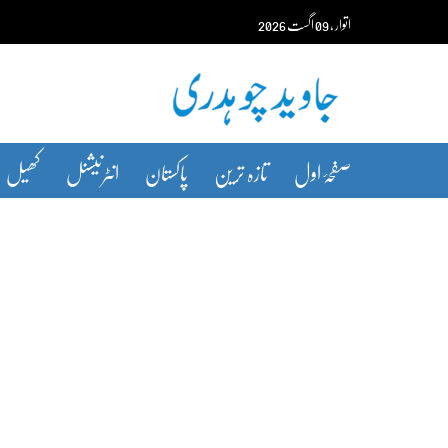
Ski
اتوار‬‮
،
09
اگست‬‮
2026
t
conten
صفحۂ اول
تازہ ترین
پاکستان
انٹرنیشنل
کھیل