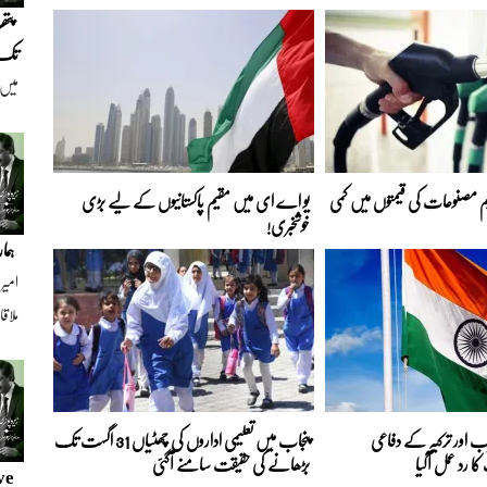
پتھ
تک
میں 
نسل 
 مصنوعات کی قیمتوں میں کمی
یو اے ای میں مقیم پاکستانیوں کے لیے بڑی
خوشخبری!
ہمار
امیر
ملاقات 1997ء
ب اور ترکیہ کے دفاعی
پنجاب میں تعلیمی اداروں کی چھٹیاں 31 اگست تک
 رد عمل آگیا
بڑھانے کی حقیقت سامنے آگئی
ve