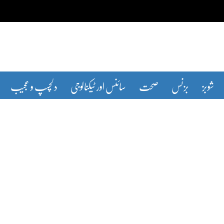
شوبز
بزنس
صحت
سائنس اور ٹیکنالوجی
دلچسپ و عجیب