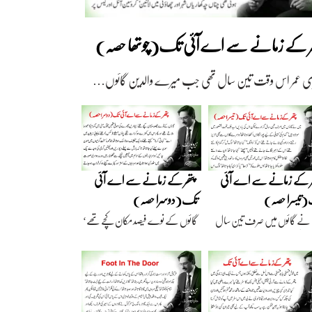
ھر کے زمانے سے اے آئی تک(چوتھا حصہ)
ی عمر اس وقت تین سال تھی جب میرے والدین گائوں…
ر کے زمانے سے اے آئی
پتھر کے زمانے سے اے آئی
تیسرا حصہ)
تک(دوسرا حصہ)
نے گائوں میں صرف تین سال
گائوں کے نوے فیصد مکان کچے تھے‘
رے لیکن اس کی…
دیواریں گارے…