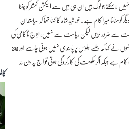
ں لاسکتے جو لوگ ہیں ان ہی میں سے الیکشن کمشنر کو چننا
کو منانا میرا کام ہے۔خورشید شاہ کا کہنا تھا کہ سیاستدان
ومت سے ضرور لڑیں لیکن ریاست سے نہیں، ا?ج ناکامی کی
سب سے بڑی وجہ پارلیمنٹ کو نظر انداز کرنا ہے۔ انہوں نے کہا کہ جلسے جلوس پر پابندی نہیں ہونی چاہئے اور 30
ت کا کام ہے جبکہ اگر حکومت کی کارکردگی ہوتی تو ا ج یہ دن نہ
کال