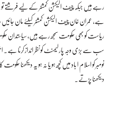
رہے ہیں جبکہ چیف الیکشن کمشنر کے لیے فرشتے تو نہی
ہے، عمران خان چیف الیکشن کمشنر کیلئے مان جائیں دیگر 
ریاست کو بھی حکومت سمجھ رہے ہیں، سیاستدان حک
نومبر کو اسلام ا باد میں کچھ ہو یا نہ ہو یہ دیکھنا حکوم
دیکھنا پڑتے۔