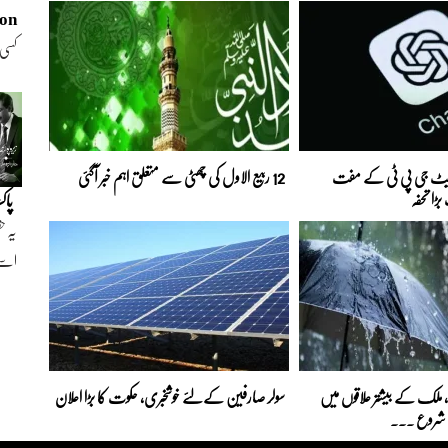
ion
کسی 
تھیں
 چیٹ جی پی ٹی کے مفت
12 ربیع الاول کی چھٹی سے متعلق اہم خبر آگئی
ڑا تحفہ
پاک
یہ ح
اسے
ا، ملک کے بیشتر علاقوں میں
سولر صارفین کےلئے خوشخبری، حکوت کا بڑا اعلان
لہ شروع ...