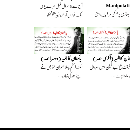
Manipulat
آج سے 15 سال قبل میرے پاس
پہاڑی پر جنگلی مرغیاں رہتی
ایک نوجوان آیا‘ وہ خیبرپختونخواہ…
‘ وہ تعداد…
ستان کا المیہ (آخری حصہ)
پاکستان کا المیہ (دوسرا حصہ)
قیقت تلخ ہے لیکن ہمیں بہرحال
سکندراعظم پہلا حکمران تھا جس نے
 ماننا پڑے…
اپنے دور کی زیادہ…