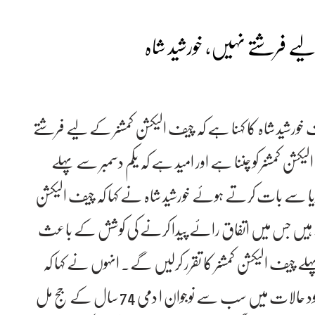
یے فرشتے نہیں، خورشید شاہ
خورشید شاہ کا کہنا ہے کہ چیف الیکشن کمشنر کے لیے فرشتے
شن کمشنر کو چننا ہے اور امید ہے کہ یکم دسمبر سے پہلے
ں میڈیا سے بات کرتے ہوئے خورشید شاہ نے کہا کہ چیف الیکشن
ررہے ہیں جس میں اتفاق رائے پیدا کرنے کی کوشش کے باعث
ہلے چیف الیکشن کمشنر کا تقرر کرلیں گے۔ انہوں نے کہا کہ
ہمیں ایک نوجوان چیف الیکشن کمشنر چاہئے لیکن موجود حالات میں سب سے نوجوان ا دمی 74 سال کے جج مل