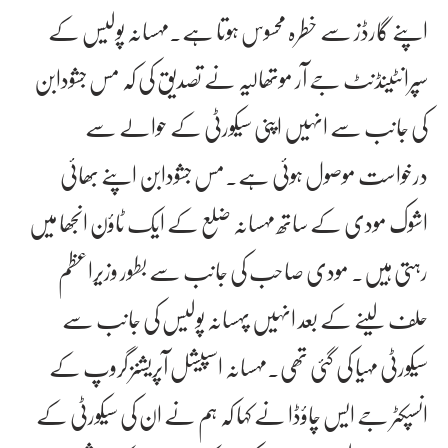
اپنے گارڈز سے خطرہ محسوس ہوتا ہے۔مہسانہ پولیس کے
سپرانٹینڈنٹ جے آر موتھالیہ نے تصدیق کی کہ مس جشودابن
کی جانب سے انہیں اپنی سیکورٹی کے حوالے سے
درخواست موصول ہوئی ہے۔مس جشودابن اپنے بھائی
اشوک مودی کے ساتھ مہسانہ ضلع کے ایک ٹاؤن انجھا میں
رہتی ہیں۔ مودی صاحب کی جانب سے بطور وزیراعظم
حلف لینے کے بعد انہیں پہسانہ پولیس کی جانب سے
سیکورٹی مہیا کی گئی تھی۔مہسانہ اسپیشل آپریشنز گروپ کے
انسپکٹر جے ایس چاؤڈا نے کہا کہ ہم نے ان کی سیکورٹی کے