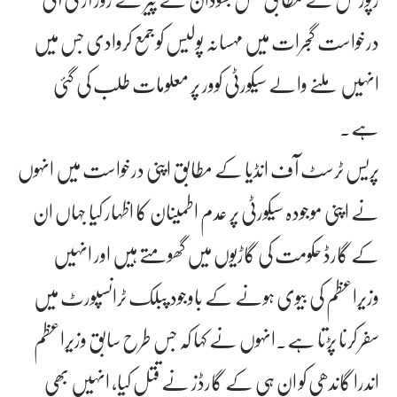
درخواست گجرات میں مہسانہ پولیس کو جمع کروادی جس میں
انہیں ملنے والے سیکورٹی کوور پر معلومات طلب کی گئی
ہے۔
پریس ٹرسٹ آف انڈیا کے مطابق اپنی درخواست میں انہوں
نے اپنی موجودہ سیکورٹی پر عدم اطمینان کا اظہار کیا جہاں ان
کے گارڈ حکومت کی گاڑیوں میں گھومتے ہیں اور انہیں
وزیراعظم کی بیوی ہونے کے باوجود پبلک ٹرانسپورٹ میں
سفر کرنا پڑتا ہے۔انہوں نے کہا کہ جس طرح سابق وزیراعظم
اندرا گاندھی کو ان ہی کے گارڈز نے قتل کیا، انہیں بھی