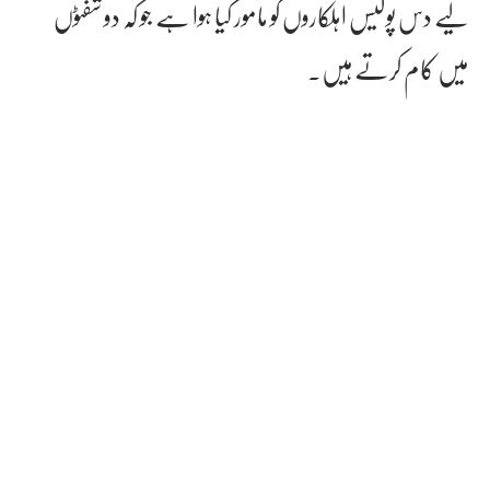
لیے دس پولیس اہلکاروں کو مامور کیا ہوا ہے جو کہ دو شفٹوں
میں کام کرتے ہیں۔