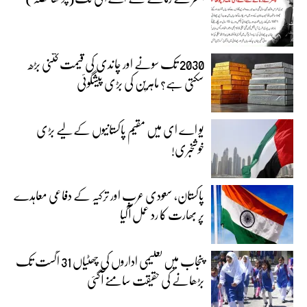
2030 تک سونے اور چاندی کی قیمت کتنی بڑھ
سکتی ہے؟ ماہرین کی بڑی پیشگوئی
یو اے ای میں مقیم پاکستانیوں کے لیے بڑی
خوشخبری!
پاکستان، سعودی عرب اور ترکیہ کے دفاعی معاہدے
پر بھارت کا رد عمل آگیا
پنجاب میں تعلیمی اداروں کی چھٹیاں 31 اگست تک
بڑھانے کی حقیقت سامنے آگئی