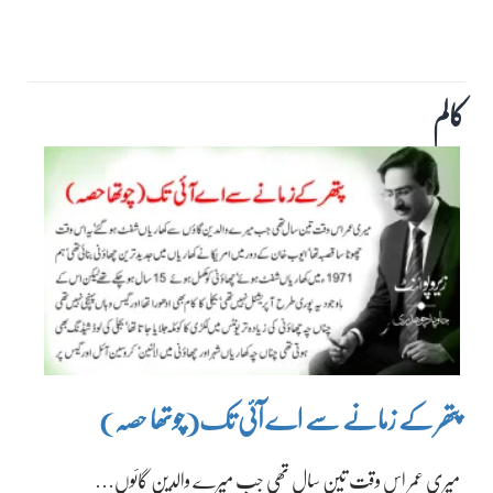
کالم
پتھر کے زمانے سے اے آئی تک(چوتھا حصہ)
میری عمر اس وقت تین سال تھی جب میرے والدین گائوں…