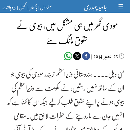
Ski
جا وید چوہدری
صفحۂ اول
پاکستان
کھیل
زیرو پوائنٹ
t
|
|
|
conten
مودی گھر میں ہی مشکل میں، بیو ی نے
حقوق مانگ لئے
‬‮نومبر‬‮
|
2014
25
نئی دہلی۔۔۔۔ ہندوستانی وزیراعظم نریندر مودی کی بیوی جو
ان کے ساتھ نہیں رہتیں، نے حکومت سے وزیراعظم کی
بیوی ہونے پر اپنے حقوق طلب کرلیے جبکہ ان کا کہنا ہے کہ
انہیں جان سے ماردینے کے خطرات لاحق ہیں۔مقامی
رپورٹس کے مطابق مس جشودان نے پیر کے روز آر ٹی آئی