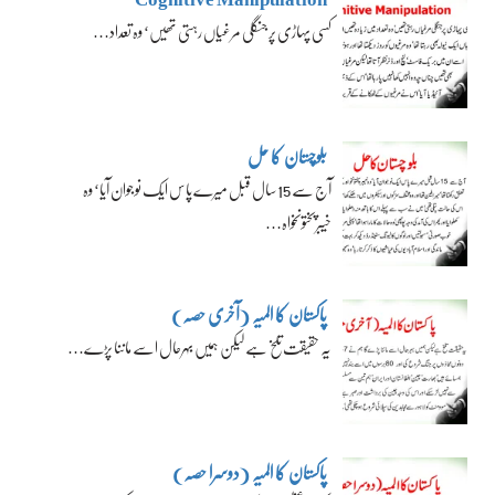
کسی پہاڑی پر جنگلی مرغیاں رہتی تھیں‘ وہ تعداد…
بلوچستان کا حل
آج سے 15 سال قبل میرے پاس ایک نوجوان آیا‘ وہ
خیبرپختونخواہ…
پاکستان کا المیہ (آخری حصہ)
یہ حقیقت تلخ ہے لیکن ہمیں بہرحال اسے ماننا پڑے…
پاکستان کا المیہ (دوسرا حصہ)