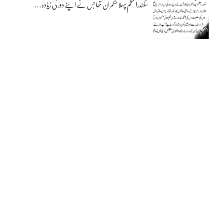
سکندراعظم پہلا حکمران تھا جس نے اپنے دور کی زیادہ…