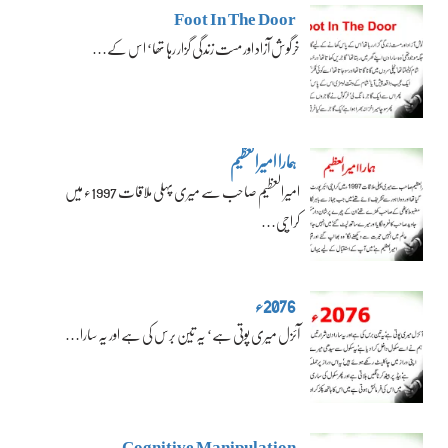
Foot In The Door
خرگوش آزاد اور مست زندگی گزار رہا تھا‘ اس کے…
ہمارا امیرالعظیم
امیرالعظیم صاحب سے میری پہلی ملاقات 1997ء میں
کراچی…
2076ء
آئزل میری پوتی ہے‘ یہ تین برس کی ہے اور یہ سارا…
Cognitive Manipulation