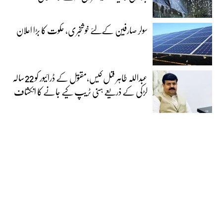
سولر صارفین کےلئے خوشخبری، حکوت کا بڑا اعلان
عبداللہ طاہر قتل کیس،مقتول کے ڈرائیور کو 22سالہ
لڑکی کے ذریعے ہنی ٹریپ کیے جانے کا انکشاف