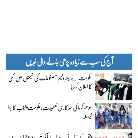
آج کی سب سے زیادہ پڑھی جانے والی خبریں
حکومت نے پیٹرولیم مصنوعات کی قیمتوں میں کمی
کا اعلان کردیا
موسم گرما کی سرکاری تعطیلات،حکومت پنجاب کا بڑا
فیصلہ
پتھر کے زمانے سے اے آئی تک(چوتھا حصہ)