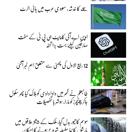
حملے کا خدشہ، سعودی عرب میں ہائی الرٹ
اوپن اے آئی کا چیٹ جی پی ٹی کے مفت
صارفین کیلئے بہت بڑا تحفہ
12 ربیع الاول کی چھٹی سے متعلق اہم خبر آگئی
طالبعلم نے گھر میں دادا دادی کو ہلاک کیا پھر سکول
جاکر 5ٹیچرز کو مارا، ہوشربا تفصیلات
موسم کا تیور بدل گیا، ملک کے بیشتر علاقوں میں
بارشوں کا نیا سلسلہ شروع ہونے کا امکان