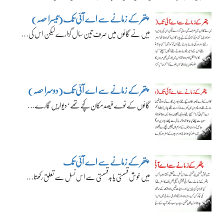
پتھر کے زمانے سے اے آئی تک(تیسرا حصہ)
میں نے گائوں میں صرف تین سال گزارے لیکن اس کی…
پتھر کے زمانے سے اے آئی تک(دوسرا حصہ)
گائوں کے نوے فیصد مکان کچے تھے‘ دیواریں گارے…
پتھر کے زمانے سے اے آئی تک
میں خوش قسمتی یا بدقسمتی سے اس نسل سے تعلق رکھتا…