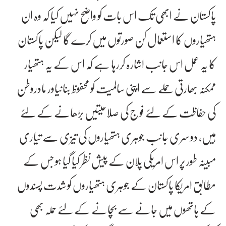
پاکستان نے ابھی تک اس بات کو واضح نہیں کیا کہ وہ ان
ہتھیاروں کا استعمال کن صورتوں میں کرے گا لیکن پاکستان
کا یہ عمل اس جانب اشارہ کررہا ہے کہ اس کے یہ ہتھیار
ممکنہ بھارتی حملے سے اپنی سالمیت کو محفوظ بنانیاور مادروطن
کی حفاظت کے لئے فوج کی صلاحیتیں بڑھانے کے لئے
ہیں، دوسری جانب جوہری ہتھیاروں کی تیزی سے تیاری
مبینہ طور پر اس امریکی پلان کے پیش نظر کیا گیا ہو جس کے
مطابق امریکا پاکستان کے جوہری ہتھیاروں کو شدت پسندوں
کے ہاتھوں میں جانے سے بچانے کے لئے حملہ بھی