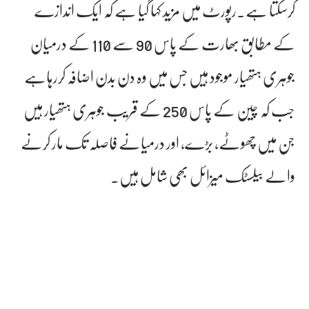
کرسکتا ہے۔رپورٹ میں مزید کہا گیا ہے کہ ایک اندازے
کے مطابق بھارت کے پاس 90 سے 110 کے درمیان
جوہری ہتھیار موجود ہیں جس میں وہ دن بدن اضافہ کررہاہے
جب کہ چین کے پاس 250 کے قریب جوہری ہتھیار ہیں
جن میں چھوٹے، بڑے، اور درمیانے فاصلہ تک مار کرنے
والے بیلسٹک میزائل بھی شامل ہیں۔