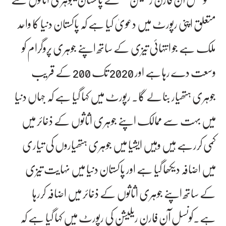
متعلق اپنی رپورٹ میں دعویٰ کیا ہے کہ پاکستان دنیا کا واحد
ملک ہے جو انتہائی تیزی کے ساتھ اپنے جوہری پروگرام کو
وسعت دے رہاہے اور 2020 تک 200 کے قریب
جوہری ہتھیار بنالے گا۔ رپورٹ میں کہا گیا ہے کہ جہاں دنیا
میں بہت سے ممالک اپنے جوہری اثاثوں کے ذخائر میں
کمی کررہے ہیں وہیں ایشیا میں جوہری ہتھیاروں کی تیاری
میں اضافہ دیکھا گیا ہے اور پاکستان دنیا میں نہایت تیزی
کے ساتھ اپنے جوہری اثاثوں کے ذخائر میں اضافہ کررہا
ہے۔کونسل آن فارن ریلیشن کی رپورٹ میں کہا گیا ہے کہ