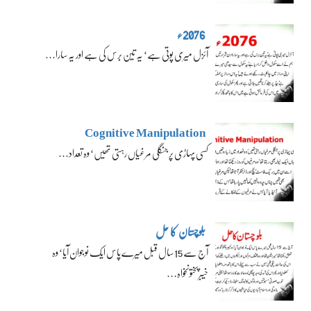
2076ء
آئزل میری پوتی ہے‘ یہ تین برس کی ہے اور یہ سارا…
Cognitive Manipulation
کسی پہاڑی پر جنگلی مرغیاں رہتی تھیں‘ وہ تعداد…
بلوچستان کا حل
آج سے 15 سال قبل میرے پاس ایک نوجوان آیا‘ وہ
خیبرپختونخواہ…