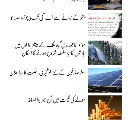
پتھر کے زمانے سے اے آئی تک(چوتھا حصہ)
موسم کا تیور بدل گیا، ملک کے بیشتر علاقوں میں
بارشوں کا نیا سلسلہ شروع ہونے کا امکان
سولر صارفین کےلئے خوشخبری، حکوت کا بڑا اعلان
سونے کی قیمت میں آج پھر بڑا اضافہ