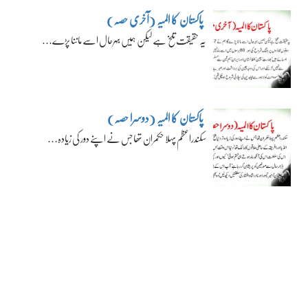
پاکستان کا المیہ (آخری حصہ)
یہ حقیقت تلخ ہے لیکن ہمیں بہرحال اسے ماننا پڑے…
پاکستان کا المیہ (دوسرا حصہ)
سکندراعظم پہلا حکمران تھا جس نے اپنے دور کی زیادہ…