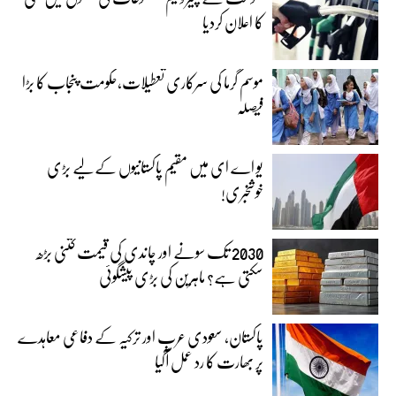
کا اعلان کردیا
موسم گرما کی سرکاری تعطیلات،حکومت پنجاب کا بڑا
فیصلہ
یو اے ای میں مقیم پاکستانیوں کے لیے بڑی
خوشخبری!
2030 تک سونے اور چاندی کی قیمت کتنی بڑھ
سکتی ہے؟ ماہرین کی بڑی پیشگوئی
پاکستان، سعودی عرب اور ترکیہ کے دفاعی معاہدے
پر بھارت کا رد عمل آگیا