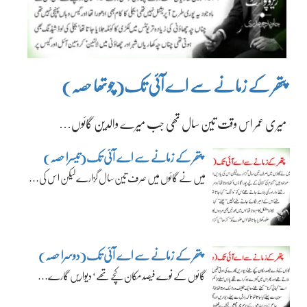
پتھر کے زمانے سے اے آئی تک(چوتھا حصہ)
میری عمر اس وقت تین سال تھی جب میرے والدین گائوں…
پتھر کے زمانے سے اے آئی تک(تیسرا حصہ)
میں نے گائوں میں صرف تین سال گزارے لیکن اس کی…
پتھر کے زمانے سے اے آئی تک(دوسرا حصہ)
گائوں کے نوے فیصد مکان کچے تھے‘ دیواریں گارے…