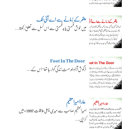
پتھر کے زمانے سے اے آئی تک
میں خوش قسمتی یا بدقسمتی سے اس نسل سے تعلق رکھتا…
Foot In The Door
خرگوش آزاد اور مست زندگی گزار رہا تھا‘ اس کے…
ہمارا امیرالعظیم
امیرالعظیم صاحب سے میری پہلی ملاقات 1997ء میں
کراچی…