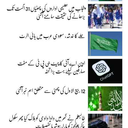
پنجاب میں تعلیمی اداروں کی چھٹیاں 31 اگست تک
بڑھانے کی حقیقت سامنے آگئی
حملے کا خدشہ، سعودی عرب میں ہائی الرٹ
اوپن اے آئی کا چیٹ جی پی ٹی کے مفت
صارفین کیلئے بہت بڑا تحفہ
12 ربیع الاول کی چھٹی سے متعلق اہم خبر آگئی
طالبعلم نے گھر میں دادا دادی کو ہلاک کیا پھر سکول
جاکر 5ٹیچرز کو مارا، ہوشربا تفصیلات