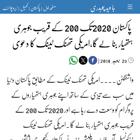
Ski
جا وید چوہدری
صفحۂ اول
پاکستان
کھیل
زیرو پوائنٹ
t
|
|
|
conten
پاکستان 2020تک 200 کے قریب جوہری
ہتھیار بنا لے گا،امریکی تھنک ٹینک کا دعوٰی
‬‮نومبر‬‮
|
2014
23
واشنگٹن۔۔۔۔امریکی تھنک ٹینک کے مطابق پاکستان دنیا
میں سب سے تیزی کے ساتھ اپنے جوہری ہتھیاروں کے
پروگرام کو وسعت دے رہاہے اور 2020 تک 200 کے
قریب جوہری ہتھیار بنا لے گا۔امریکی تھنک ٹینک
’’کونسل آن فارن ریلیشن‘‘ نے پاکستان کیجوہری اثاثوں سے