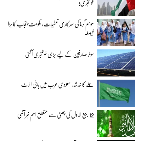
خوشخبری!
موسم گرما کی سرکاری تعطیلات،حکومت پنجاب کا بڑا
فیصلہ
سولر صارفین کے لیے بڑی خوشخبری آگئی
حملے کا خدشہ، سعودی عرب میں ہائی الرٹ
12 ربیع الاول کی چھٹی سے متعلق اہم خبر آگئی