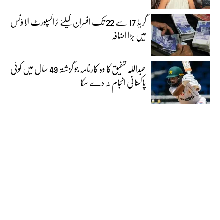
گریڈ 17 سے 22 تک افسران کیلئے ٹرانسپورٹ الاؤنس
میں بڑا اضافہ
عبداللہ شفیق کا وہ کارنامہ جو گزشتہ 49 سال میں کوئی
پاکستانی انجام نہ دے سکا