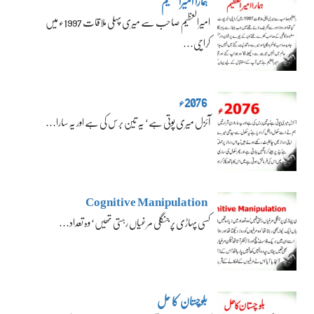
ہمارا امیرالعظیم
امیرالعظیم صاحب سے میری پہلی ملاقات 1997ء میں
کراچی…
2076ء
آئزل میری پوتی ہے‘ یہ تین برس کی ہے اور یہ سارا…
Cognitive Manipulation
کسی پہاڑی پر جنگلی مرغیاں رہتی تھیں‘ وہ تعداد…
بلوچستان کا حل