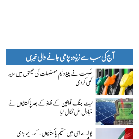
آج کی سب سے زیادہ پڑھی جانے والی خبریں
حکومت نے پیٹرولیم مصنوعات کی قیمتوں میں مزید
کمی کردی
نیٹ بلنگ قوانین کے نفاذ کے بعد پاکستانیوں نے
متبادل حل نکال لیا
یو اے ای میں مقیم پاکستانیوں کے لیے بڑی