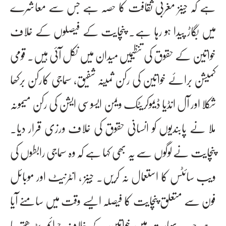
ہے کہ جینز مغربی ثقافت کا حصہ ہے جس سے معاشرے
میں بگاڑ پیدا ہو رہا ہے۔ پنچایت کے فیصلوں کے خلاف
خواتین کے حقوق کی تنظیمیں میدان میں نکل آئی ہیں۔ قومی
کمیشن برائے خواتین کی رکن ثمینہ شفیق، سماجی کارکن برکھا
شکلا اور آل انڈیا ڈیموکریٹک ویمن ایسوسی ایشن کی رکن میمونہ
ملا نے پابندیوں کو انسانی حقوق کی خلاف ورزی قرار دیا۔
پنچایت نے لوگوں سے یہ بھی کہا ہے کہ وہ سماجی رابطوں کی
ویب سائٹس کا استعمال نہ کریں۔ جینز ، انٹرنیٹ اور موبائل
فون سے متعلق پنچایت کا فیصلہ ایسے وقت میں سامنے آیا
ہے جب بھارت میں خواتین کے خلاف جرائم بڑھتے جا