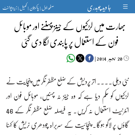
Ski
جا وید چوہدری
صفحۂ اول
پاکستان
کھیل
زیرو پوائنٹ
t
|
|
|
conten
بھارت میں لڑکیوں کے جینز پہننے اور موبائل
فون کے استعمال پر پابندی لگا دی گئی
‬‮نومبر‬‮
|
2014
20
نئی دہلی۔۔۔۔ اتر پردیش کے ضلع مظفر نگر میں پنچایت نے
لڑکیوں کو حکم دیا ہے کہ وہ جینز نہ پہنیں، موبائل فون اور
انٹرنیٹ استعمال نہ کریں۔ یہ فیصلہ ضلع مظفر نگر کے 46
گاؤں پر لاگو ہوگا۔ پنچائیت کے سربراہ چودھری نریش کا کہنا