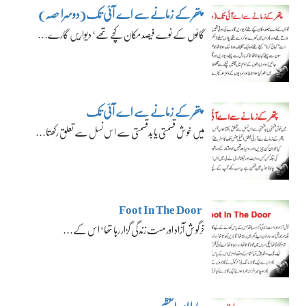
پتھر کے زمانے سے اے آئی تک(دوسرا حصہ)
گائوں کے نوے فیصد مکان کچے تھے‘ دیواریں گارے…
پتھر کے زمانے سے اے آئی تک
میں خوش قسمتی یا بدقسمتی سے اس نسل سے تعلق رکھتا…
Foot In The Door
خرگوش آزاد اور مست زندگی گزار رہا تھا‘ اس کے…