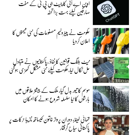
اوپن اے آئی کا چیٹ جی پی ٹی کے مفت
صارفین کیلئے بہت بڑا تحفہ
حکومت نے پیٹرولیم مصنوعات کی نئی قیمتوں کا
اعلان کردیا
نیٹ بلنگ قوانین کا نفاذ ،پاکستانیوں نے متبادل
حل نکال لیا،حکومت کیلئے نئی مشکل کھڑی ہوگئی
موسم کا تیور بدل گیا، ملک کے بیشتر علاقوں میں
بارشوں کا نیا سلسلہ شروع ہونے کا امکان
تھائی لینڈ؛ دورانِ پرواز خاتون کیساتھ نازیبا حرکات پر
پاکستانی سیاح گرفتار