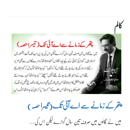
کالم
پتھر کے زمانے سے اے آئی تک(تیسرا حصہ)
میں نے گائوں میں صرف تین سال گزارے لیکن اس کی…