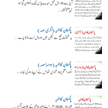
آج سے 15 سال قبل میرے پاس ایک نوجوان آیا‘ وہ
خیبرپختونخواہ…
پاکستان کا المیہ (آخری حصہ)
یہ حقیقت تلخ ہے لیکن ہمیں بہرحال اسے ماننا پڑے…
پاکستان کا المیہ (دوسرا حصہ)
سکندراعظم پہلا حکمران تھا جس نے اپنے دور کی زیادہ…
پاکستان کا المیہ
شاہ جہاں 1626ء میں اپنے والد جہانگیر کے خلاف آخری…