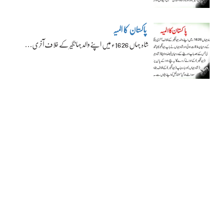
پاکستان کا المیہ
شاہ جہاں 1626ء میں اپنے والد جہانگیر کے خلاف آخری…