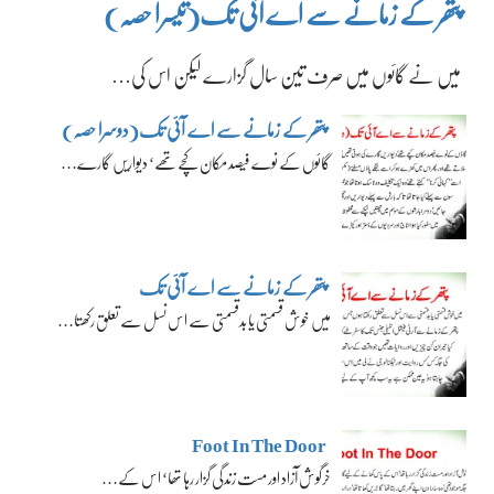
پتھر کے زمانے سے اے آئی تک(تیسرا حصہ)
میں نے گائوں میں صرف تین سال گزارے لیکن اس کی…
پتھر کے زمانے سے اے آئی تک(دوسرا حصہ)
گائوں کے نوے فیصد مکان کچے تھے‘ دیواریں گارے…
پتھر کے زمانے سے اے آئی تک
میں خوش قسمتی یا بدقسمتی سے اس نسل سے تعلق رکھتا…
Foot In The Door
خرگوش آزاد اور مست زندگی گزار رہا تھا‘ اس کے…