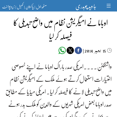
Ski
جا وید چوہدری
صفحۂ اول
پاکستان
کھیل
زیرو پوائنٹ
t
|
|
|
conten
اوباما نے امیگریشن نظام میں واضح تبدیلی کا
فیصلہ کر لیا
‬‮نومبر‬‮
|
2014
15
واشنگٹن۔۔۔۔امریکی صدر باراک اوباما نے اپنے خصوصی
اختیارات استعمال کرتے ہوئے ملک کے امیگریشن نظام
میں واضح تبدیلی لانے کا فیصلہ کر لیا۔ امریکی میڈیا کے مطابق
صدر اوباما بعض امریکی شہریوں کے والدین کو ملک بدر ہونے
سے بچانے کے پروگرام کی مدت میں اضافہ کرنے کی