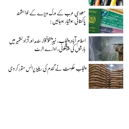
سعودی عرب کے ورک ویزے کے خواہشمند
پاکستانی ہوشیار ہوجائیں !
اسلام آباد، پنجاب، خیبرپختونخوا، سندھ اور آزاد کشمیر میں
بارشوں کی پیشگوئی، ادارے الرٹ
پنجاب حکومت نے گندم کی ریلیز پرائس مقرر کر دی‎