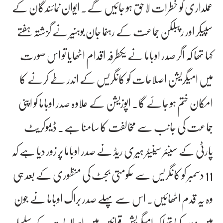
عملداری کو خطرات لاحق ہو جائیں گے۔ ایوان نمائندگان کے
سپیکر اور رپبلکن جماعت کے رہنما جان بوہنیر نے گزشتہ ہفتے
کہا تھا کہ اگر صدر اوباما نے یکطرفہ اقدام اٹھایا تو اس صورت
میں امیگریشن اصلاحات کو کانگریس کے اندر طے کرنے کا
امکان ختم ہو جائے گا۔ اپوزیشن کے علاوہ صدر اوباما کو اپنی
جماعت کی جانب سے مخالفت کا سامنا ہے۔ ڈیموکریٹ
پارٹی کے سینئر سینیٹر ہیری ریڈ نے صدر اوباما پر زور دیا ہے کہ
11 دسمبر کو کانگریس سے حکومتی بجٹ کی منظوری کے بعد ہی
وہ یہ قدم اٹھائیں۔ اس سے پہلے صدر براک اوباما نے جون
میں وعدہ کیا تھا کہ امیگریشن قوانین میں اصلاحات کے سلسلے