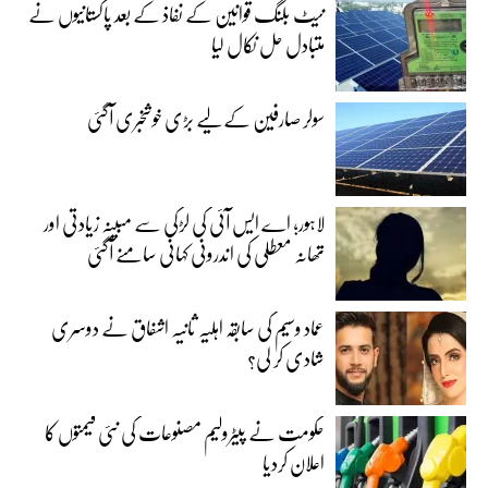
نیٹ بلنگ قوانین کے نفاذ کے بعد پاکستانیوں نے
متبادل حل نکال لیا
سولر صارفین کے لیے بڑی خوشخبری آگئی
لاہور؛ اے ایس آئی کی لڑکی سے مبینہ زیادتی اور
تھانہ معطلی کی اندرونی کہانی سامنے آگئی
عماد وسیم کی سابقہ اہلیہ ثانیہ اشفاق نے دوسری
شادی کر لی؟
حکومت نے پیٹرولیم مصنوعات کی نئی قیمتوں کا
اعلان کردیا