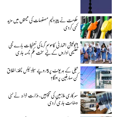
حکومت نے پیٹرولیم مصنوعات کی قیمتوں میں مزید
کمی کردی
ایجوکیشن اتھارٹی کاموسمِ گرما کی تعطیلات بارے نجی
تعلیمی اداروں کے لیے سخت حکم نامہ جاری
بجلی کے ہر یونٹ پر 5 روپے سیلز ٹیکس نافذ، اطلاق
کن صارفین پرہوگا؟
سرکاری ملازمین کی تنخواہیں، وزارت خزانہ نے نئی
وضاحت جاری کردی