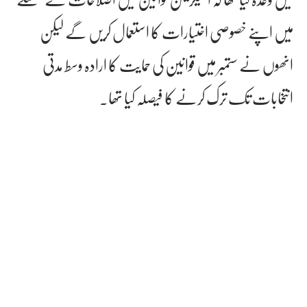
میں اپنے خصوصی اختیارات کا استعمال کریں گے لیکن
انھوں نے ستمبر میں قوانین کی حمایت کا ارادہ وسط مدتی
انتخابات تک ترک کرنے کا فیصلہ کیا تھا۔