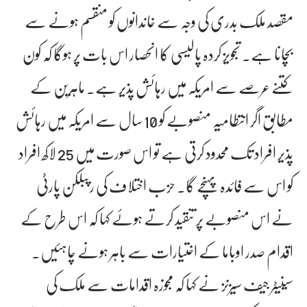
مقصد ملک بدری کی وجہ سے خاندانوں کو منقسم ہونے سے
بچانا ہے۔ تجویز کردہ پالیسی کا انحصار اس بات پر ہوگا کہ کون
کتنے عرصے سے امریکہ میں رہائش پذیر ہے۔ ماہرین کے
مطابق اگر انتطامیہ منصوبے کو 10 سال سے امریکہ میں رہائش
پذیر افراد تک محدود کرتی ہے تو اس صورت میں 25 لاکھ افراد
کو اس سے فائدہ پہنچے گا۔ حزب اختلاف کی رپبلکن پارٹی
نے اس منصوبے پر تنقید کرتے ہوئے کہا کہ اس طرح کے
اقدام صدر اوباما کے اختیارات سے باہر ہونے چاہئیں۔
سینیٹر جیف سیزنز نے کہا کہ مجوزہ اقدامات سے ملک کی