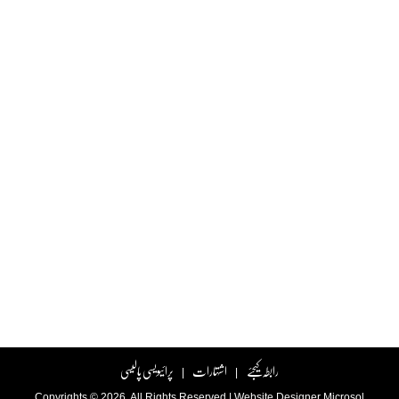
رابطہ کیجئے
اشتہارات
پرائیویسی پالیسی
|
|
Copyrights © 2026. All Rights Reserved |
Website Designer
Microsol