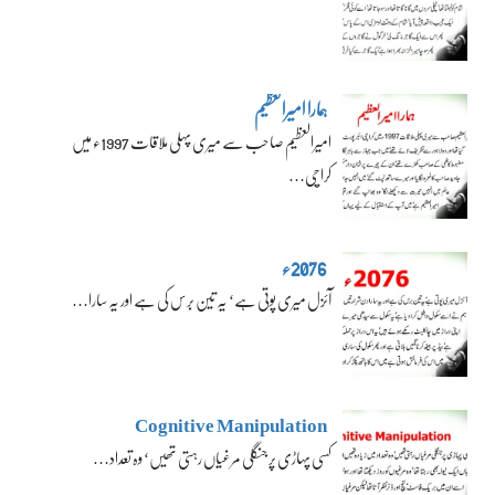
ہمارا امیرالعظیم
امیرالعظیم صاحب سے میری پہلی ملاقات 1997ء میں
کراچی…
2076ء
آئزل میری پوتی ہے‘ یہ تین برس کی ہے اور یہ سارا…
Cognitive Manipulation
کسی پہاڑی پر جنگلی مرغیاں رہتی تھیں‘ وہ تعداد…