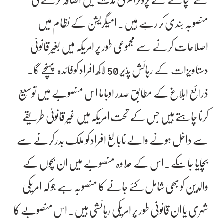
منصوبہ بندی کر رہے ہیں۔ امیگریشن کے نظام میں
اصلاحات کرنے سے مجموعی طور پر امریکہ میں بغیر قانونی
دستاویزات کے رہائش پذیر 50 لاکھ افراد کو فائدہ پہنچے گا۔
ذرائع ابلاغ کے مطابق صدر اوباما اس منصوبے میں توسیع
کرنا چاہتے ہیں جس کے تحت امریکہ میں غیر قانونی طریقے
سے داخل ہونے والے نابالغ افراد کو ملک بدر کرنے سے
بچایا جا سکے۔ اس کے علاوہ منصوبے میں ان بچوں کے
والدین کو بھی شامل کئے جانے کا منصوبہ ہے جو کہ امریکی
شہری یا ان قانونی طور پر امریکی رہائشی ہیں۔ اس منصوبے کا