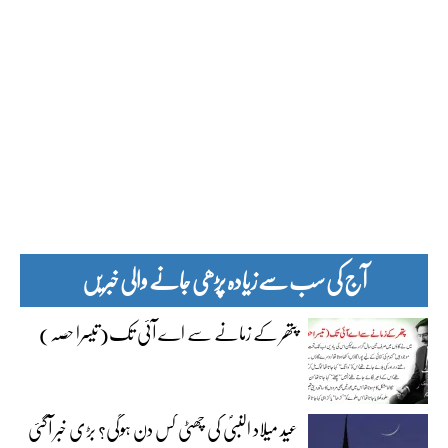
آج کی سب سے زیادہ پڑھی جانے والی خبریں
پتھر کے زمانے سے اے آئی تک(تیسرا حصہ)
عید میلاد النبیؐ کی چھٹی کس دن ہوگی؟ بڑی خبر آگئی