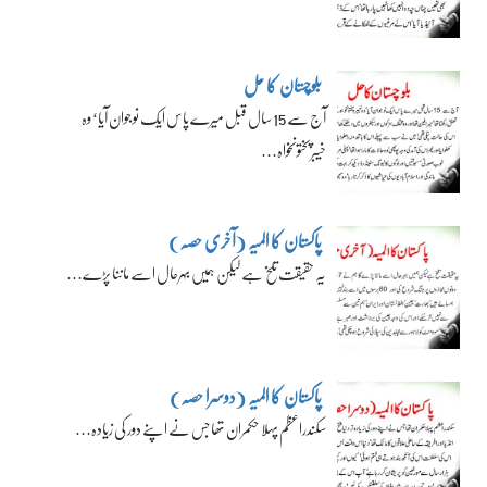
بلوچستان کا حل
آج سے 15 سال قبل میرے پاس ایک نوجوان آیا‘ وہ
خیبرپختونخواہ…
پاکستان کا المیہ (آخری حصہ)
یہ حقیقت تلخ ہے لیکن ہمیں بہرحال اسے ماننا پڑے…
پاکستان کا المیہ (دوسرا حصہ)
سکندراعظم پہلا حکمران تھا جس نے اپنے دور کی زیادہ…