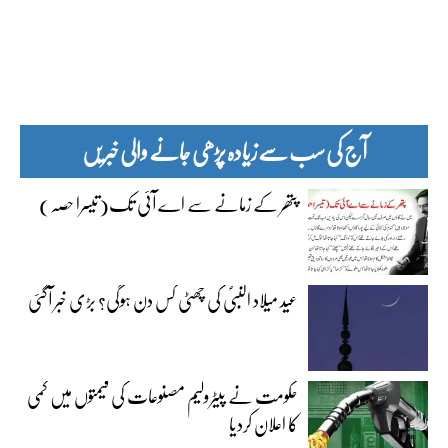
آج کی سب سے زیادہ پڑھی جانے والی خبریں
پتھر کے زمانے سے اے آئی تک(تیسرا حصہ)
عید میلاد النبیؐ کی چھٹی کس دن ہوگی؟ بڑی خبر آگئی
حکومت نے پیٹرولیم مصنوعات کی قیمتوں میں کمی
کا اعلان کردیا