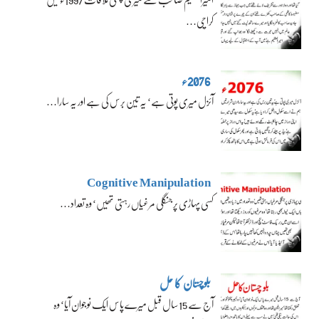
کراچی…
2076ء
آئزل میری پوتی ہے‘ یہ تین برس کی ہے اور یہ سارا…
Cognitive Manipulation
کسی پہاڑی پر جنگلی مرغیاں رہتی تھیں‘ وہ تعداد…
بلوچستان کا حل
آج سے 15 سال قبل میرے پاس ایک نوجوان آیا‘ وہ