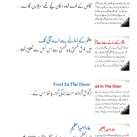
گائوں کے نوے فیصد مکان کچے تھے‘ دیواریں گارے…
پتھر کے زمانے سے اے آئی تک
میں خوش قسمتی یا بدقسمتی سے اس نسل سے تعلق رکھتا…
Foot In The Door
خرگوش آزاد اور مست زندگی گزار رہا تھا‘ اس کے…
ہمارا امیرالعظیم
امیرالعظیم صاحب سے میری پہلی ملاقات 1997ء میں