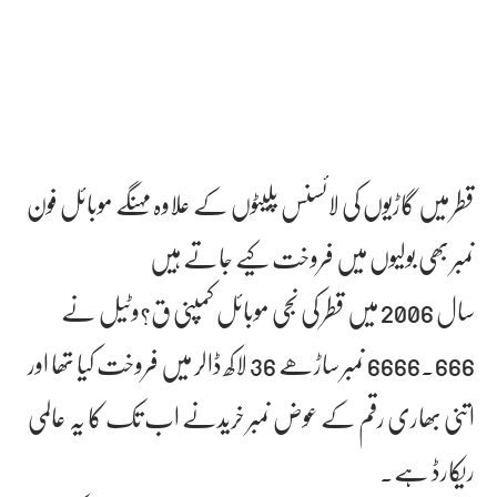
قطر میں گاڑیوں کی لائسنس پلیٹوں کے علاوہ مہنگے موبائل فون
نمبر بھی بولیوں میں فروخت کیے جاتے ہیں
سال 2006 میں قطر کی نجی موبائل کمپنی ق?وٹیل نے
666۔6666 نمبر ساڑھے 36 لاکھ ڈالر میں فروخت کیا تھا اور
اتنی بھاری رقم کے عوض نمبر خریدنے اب تک کا یہ عالمی
ریکارڈ ہے۔