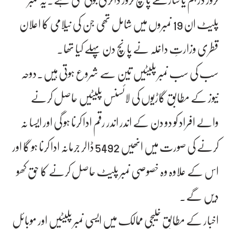
پلیٹ ان 19 نمبروں میں شامل تھی جن کی نیلامی کا اعلان
قطری وزارتِ داخلہ نے پانچ دن پہلے کیا تھا۔
سب کی سب نمبر پلیٹیں تین سے شروع ہوتی ہیں۔دوحہ
نیوز کے مطابق گاڑیوں کی لائسنس پلیٹیں حاصل کرنے
والے افراد کو دو دن کے اندر اندر رقم ادا کرنا ہو گی اور ایسا نہ
کرنے کی صورت میں انھیں 5492 ڈالر جرمانہ ادا کرنا ہو گا اور
اس کے علاوہ وہ خصوصی نمبر پلیٹ حاصل کرنے کا حق کھو
دیں گے۔
اخبار کے مطابق خلیجی ممالک میں ایسی نمبر پلیٹیں اور موبائل