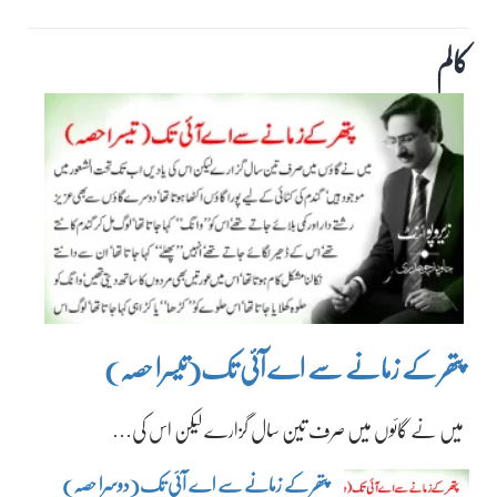
کالم
پتھر کے زمانے سے اے آئی تک(تیسرا حصہ)
میں نے گائوں میں صرف تین سال گزارے لیکن اس کی…
پتھر کے زمانے سے اے آئی تک(دوسرا حصہ)