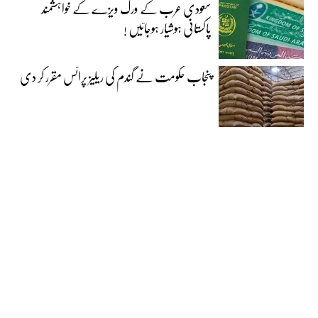
سعودی عرب کے ورک ویزے کے خواہشمند
پاکستانی ہوشیار ہوجائیں !
پنجاب حکومت نے گندم کی ریلیز پرائس مقرر کر دی‎