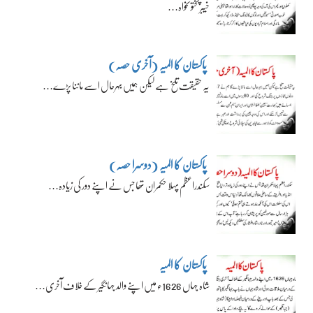
خیبرپختونخواہ…
پاکستان کا المیہ (آخری حصہ)
یہ حقیقت تلخ ہے لیکن ہمیں بہرحال اسے ماننا پڑے…
پاکستان کا المیہ (دوسرا حصہ)
سکندراعظم پہلا حکمران تھا جس نے اپنے دور کی زیادہ…
پاکستان کا المیہ
شاہ جہاں 1626ء میں اپنے والد جہانگیر کے خلاف آخری…