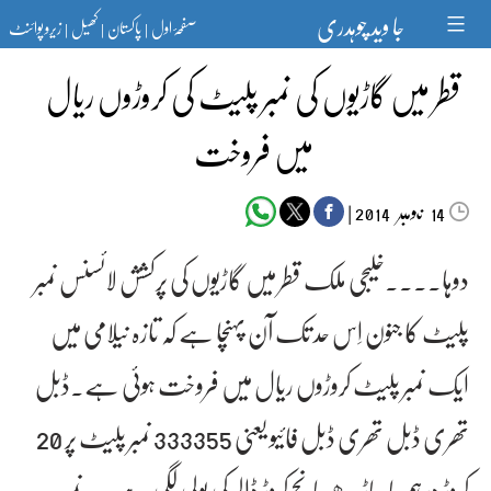
Ski
جا وید چوہدری
صفحۂ اول
پاکستان
کھیل
زیرو پوائنٹ
t
|
|
|
conten
قطر میں گاڑیوں کی نمبر پلیٹ کی کروڑوں ریال
میں فروخت
‬‮نومبر‬‮
|
2014
14
دوہا۔۔۔۔خلیجی ملک قطر میں گاڑیوں کی پرکشش لائسنس نمبر
پلیٹ کا جنون اِس حد تک آن پہنچا ہے کہ تازہ نیلامی میں
ایک نمبر پلیٹ کروڑوں ریال میں فروخت ہوئی ہے۔ڈبل
تھری ڈبل تھری ڈبل فائیو یعنی 333355 نمبر پلیٹ پر 20
کروڑ درہم یا ساڑھے پانچ کروڑ ڈالر کی بولی لگی ہے۔یہ نمبر