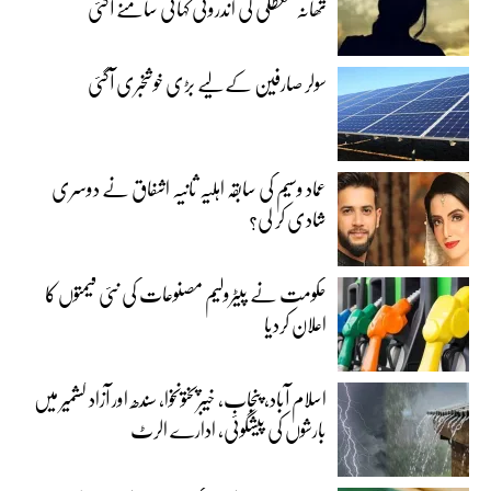
تھانہ معطلی کی اندرونی کہانی سامنے آگئی
سولر صارفین کے لیے بڑی خوشخبری آگئی
عماد وسیم کی سابقہ اہلیہ ثانیہ اشفاق نے دوسری
شادی کر لی؟
حکومت نے پیٹرولیم مصنوعات کی نئی قیمتوں کا
اعلان کردیا
اسلام آباد، پنجاب، خیبرپختونخوا، سندھ اور آزاد کشمیر میں
بارشوں کی پیشگوئی، ادارے الرٹ