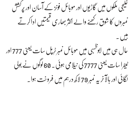
خلیجی ملکوں میں گاڑیوں اور موبائل فونز کے آسان اور پْرکشش
نمبروں کا شوق رکھنے والے اکثر بھاری قیمتیں ادا کرتے
ہیں۔
حال ہی میں ابوظہبی میں موبائل نمبر ٹرِپل سات یعنی 777 اور
ٹیٹرا سات یعنی 7777 کی نیلامی ہوئی۔ 60 لوگوں نے بولی
لگائی اور بالآخر یہ نمبر 79 لاکھ درہم میں فروخت ہوا۔