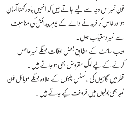
فون نمبر اس وجہ سے لیے جاتے ہیں کہ انھیں یاد رکھنا آسان
ہو اور خاص کر خریدنے والے کے یومِ پیدائش کی مناسبت
سے نمبر دستیاب ہوں۔
ویب سائٹ کے مطابق بعض اوقات مہنگے نمبر حاصل
کرنے کے لیے لوگ مقروض بھی ہو جاتے ہیں۔
قطر میں گاڑیوں کی لائسنس پلیٹوں کے علاوہ مہنگے موبائل فون
نمبر بھی بولیوں میں فروخت کیے جاتے ہیں۔