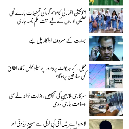
ایجوکیشن اتھارٹی کاموسمِ گرما کی تعطیلات بارے نجی
تعلیمی اداروں کے لیے سخت حکم نامہ جاری
بھارت کے معروف اداکار چل بسے
بجلی کے ہر یونٹ پر 5 روپے سیلز ٹیکس نافذ، اطلاق
کن صارفین پرہوگا؟
سرکاری ملازمین کی تنخواہیں، وزارت خزانہ نے نئی
وضاحت جاری کردی
لاہور؛ اے ایس آئی کی لڑکی سے مبینہ زیادتی اور