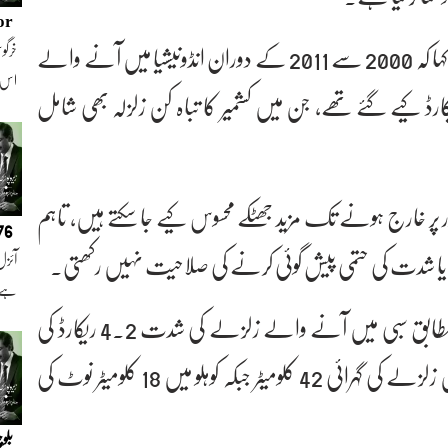
or
چیف میٹرولوجسٹ نے ماضی کی مثال دیتے ہوئے کہا کہ 2000 سے 2011 کے دوران انڈونیشیا میں آنے والے
خرگوش
اس
ڈ کیے گئے تھے، جن میں کشمیر کا تباہ کن زلزلہ بھی شامل
ور پر خارج ہونے تک مزید جھٹکے محسوس کیے جا سکتے ہیں، تاہم
076
دت کی حتمی پیش گوئی کرنے کی صلاحیت نہیں رکھتی۔
آئزل
ہے ا
زلزلہ پیما مرکز کی جانب سے جاری تفصیلات کے مطابق سبی میں آنے والے زلزلے کی شدت 4.2 ریکارڈ کی
گئی جبکہ کوہلو میں زلزلے کی شدت 5 تھی۔ سبی میں زلزلے کی گہرائی 42 کلومیٹر جبکہ کوہلو میں 18 کلومیٹر نوٹ کی
بلو