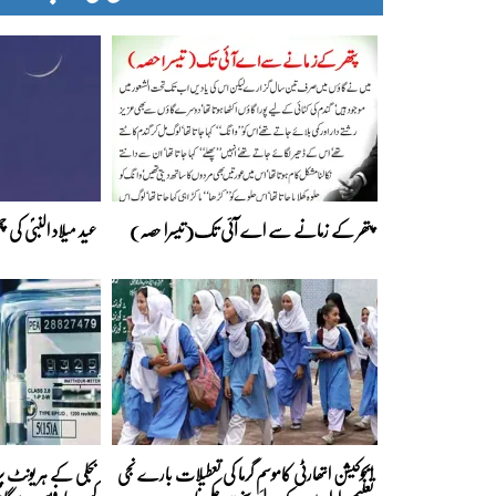
پتھر کے زمانے سے اے آئی تک(تیسرا حصہ)
عید میلاد النبیؐ کی
ایجوکیشن اتھارٹی کاموسمِ گرما کی تعطیلات بارے نجی