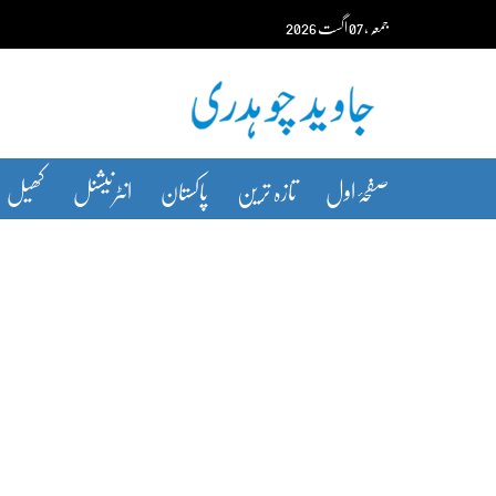
Ski
جمعہ‬‮
،
07
اگست‬‮
2026
t
conten
صفحۂ اول
تازہ ترین
پاکستان
انٹرنیشنل
کھیل