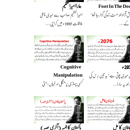
Foot In The Do
ہمارا امیرالعظیم
 آزاد اور مست زندگی گزار رہا تھا‘
امیرالعظیم صاحب سے میری پہلی
 کے…
ملاقات 1997ء میں کراچی…
2ء
Cognitive
Manipulation
 میری پوتی ہے‘ یہ تین برس کی
کسی پہاڑی پر جنگلی مرغیاں رہتی
ور یہ سارا…
تھیں‘ وہ تعداد…
چستان کا حل
پاکستان کا المیہ (آخری حصہ)