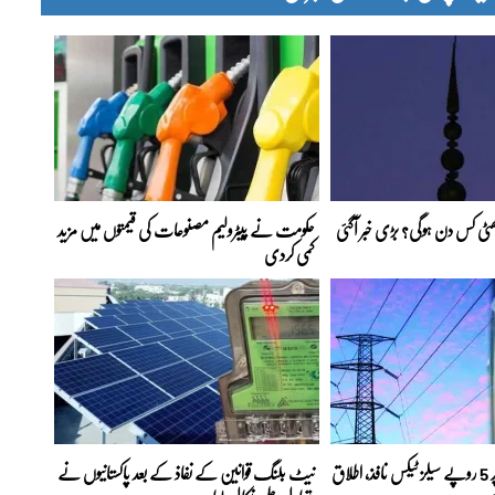
 چھٹی کس دن ہوگی؟ بڑی خبر آگئی
حکومت نے پیٹرولیم مصنوعات کی قیمتوں میں مزید
کمی کردی
بجلی کے ہر یونٹ پر 5 روپے سیلز ٹیکس نافذ، اطلاق
نیٹ بلنگ قوانین کے نفاذ کے بعد پاکستانیوں نے