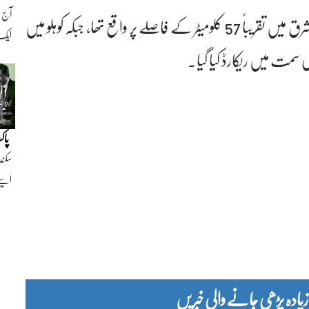
اعداد و شمار کے مطابق سبی کا زلزلہ شہر کے شمال مشرق میں تقریباً 57 کلومیٹر کے فاصلے پر واقع تھا، جبکہ کوہلو میں
ایک ن
پاک
سکند
اپنے
دہ پڑھی جانے والی خبریں