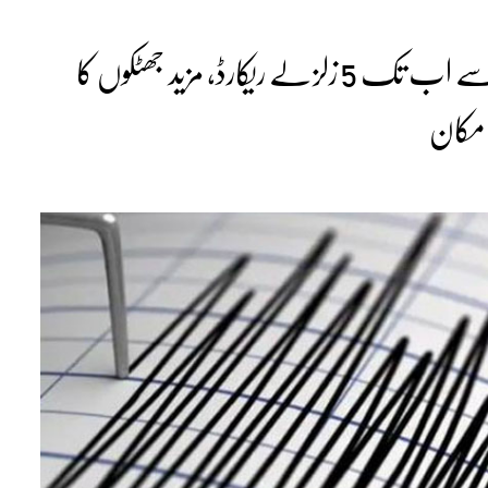
وینزویلا کے اثرات، بلوچستان میں کل سے اب تک 5 زلزلے ریکارڈ، مزید جھٹکوں کا
مکان