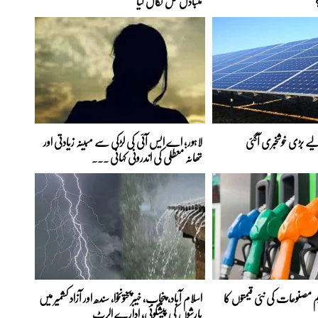
متبادل حل نکال لیا
ے بڑی خوشخبری آگئی
لاہور؛ اے ایس آئی کی لڑکی سے مبینہ زیادتی اور
تھانہ معطلی کی اندرونی کہانی ...
 مصنوعات کی نئی قیمتوں کا
اسلام آباد، پنجاب، خیبرپختونخوا، سندھ اور آزاد کشمیر میں
بارشوں کی پیشگوئی، ادارے الرٹ