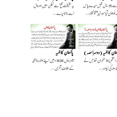
آج سے 15 سال قبل میرے پاس
یہ حقیقت تلخ ہے لیکن ہمیں بہرحال
وجوان آیا‘ وہ خیبرپختونخواہ…
اسے ماننا پڑے…
ستان کا المیہ (دوسرا حصہ)
پاکستان کا المیہ
راعظم پہلا حکمران تھا جس نے
شاہ جہاں 1626ء میں اپنے والد جہانگیر
 دور کی زیادہ…
کے خلاف آخری…