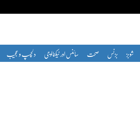
شوبز
بزنس
صحت
سائنس اور ٹیکنالوجی
دلچسپ و عجیب