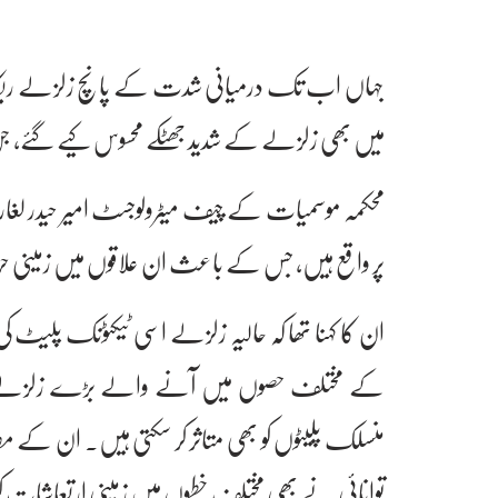
جہاں اب تک درمیانی شدت کے پانچ زلزلے ریکارڈ
میں بھی زلزلے کے شدید جھٹکے محسوس کیے گئے، جن کی شدت 5.2 ر
محکمہ موسمیات کے چیف میٹرولوجسٹ امیر حیدر لغاری 
پر واقع ہیں، جس کے باعث ان علاقوں میں زمینی حرک
ان کا کہنا تھا کہ حالیہ زلزلے اسی ٹیکٹونک پلیٹ ک
کے مختلف حصوں میں آنے والے بڑے زلزلے بعض 
منسلک پلیٹوں کو بھی متاثر کر سکتی ہیں۔ ان کے مط
توانائی نے بھی مختلف خطوں میں زمینی ارتعاشات کو