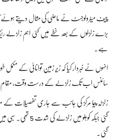
بڑے زلزلوں کے بعد خطے میں کئی اہم زلزلے ریکار
ہے۔
انہوں نے خبردار کیا کہ زیر زمین توانائی کے مکمل ط
سائنس اب تک زلزلے کے درست وقت، مقام یا ش
گئی۔