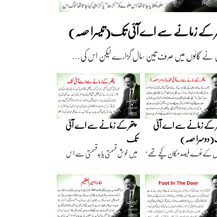
ھر کے زمانے سے اے آئی تک(تیسرا حصہ)
 نے گائوں میں صرف تین سال گزارے لیکن اس کی…
ر کے زمانے سے اے آئی
پتھر کے زمانے سے اے آئی
دوسرا حصہ)
تک
ں کے نوے فیصد مکان کچے تھے‘
میں خوش قسمتی یا بدقسمتی سے اس
اریں گارے…
نسل سے تعلق رکھتا…