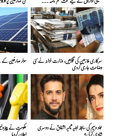
تعلیمی اداروں کے لیے سخت حکم نامہ ...
کن صارفین پرہوگا؟
سرکاری ملازمین کی تنخواہیں، وزارت خزانہ نے نئی
سولر صارفین کے لی
وضاحت جاری کردی
عماد وسیم کی سابقہ اہلیہ ثانیہ اشفاق نے دوسری
حکومت نے پیٹرولیم
شادی کر لی؟
اعلان کردیا