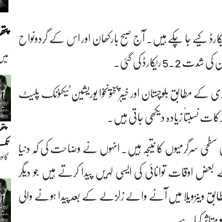
پت
 کیے جا چکے ہیں۔ آج صبح بارکھان اور اس کے گردونواح
میں
یکارڈ کی گئی۔
کے مطابق بلوچستان اور خیبرپختونخوا یوریشین ٹیکٹونک پلیٹ
ات نسبتاً زیادہ دیکھی جاتی ہیں۔
پتھ
تک(
ی سطحی سرگرمیوں کا نتیجہ ہیں۔ انہوں نے وضاحت کی کہ دنیا
گائو
اوقات توانائی کی ایسی لہریں پیدا کرتے ہیں جو دیگر
دیو
ابق وینزویلا میں آنے والے زلزلے کے بعد پیدا ہونے والی
 متاثر کیا ہے۔