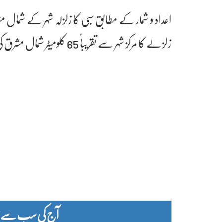
زلزلے کا مرکز شہر سے تقریباً 65 کلومیٹر شمال مشرق کی سمت میں ریکارڈ کیا گیا۔
آج کی سب سے زیا