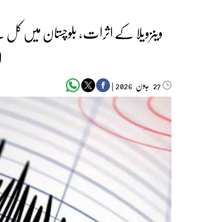
ا
جون‬‮
|
2026
27