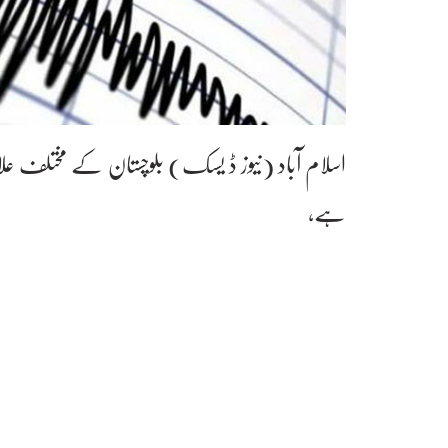
اسلام آباد (نیوز ڈ یسک) بلوچستان کے مختلف عل
ہے،