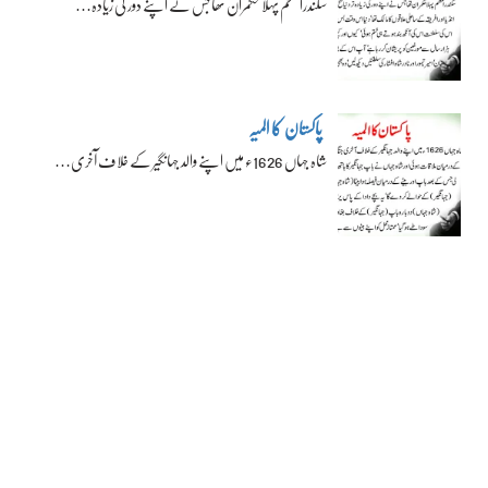
سکندراعظم پہلا حکمران تھا جس نے اپنے دور کی زیادہ…
پاکستان کا المیہ
شاہ جہاں 1626ء میں اپنے والد جہانگیر کے خلاف آخری…