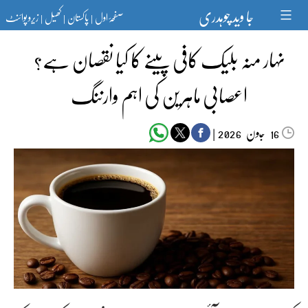
Ski
جا وید چوہدری
صفحۂ اول
پاکستان
کھیل
زیرو پوائنٹ
t
|
|
|
conten
نہار منہ بلیک کافی پینے کا کیا نقصان ہے؟
اعصابی ماہرین کی اہم وارننگ
جون‬‮
|
2026
16