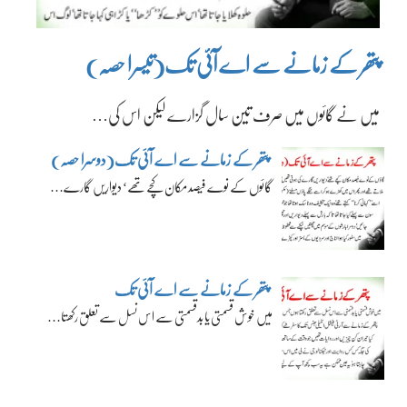
پتھر کے زمانے سے اے آئی تک(تیسرا حصہ)
میں نے گائوں میں صرف تین سال گزارے لیکن اس کی…
پتھر کے زمانے سے اے آئی تک(دوسرا حصہ)
گائوں کے نوے فیصد مکان کچے تھے‘ دیواریں گارے…
پتھر کے زمانے سے اے آئی تک
میں خوش قسمتی یا بدقسمتی سے اس نسل سے تعلق رکھتا…