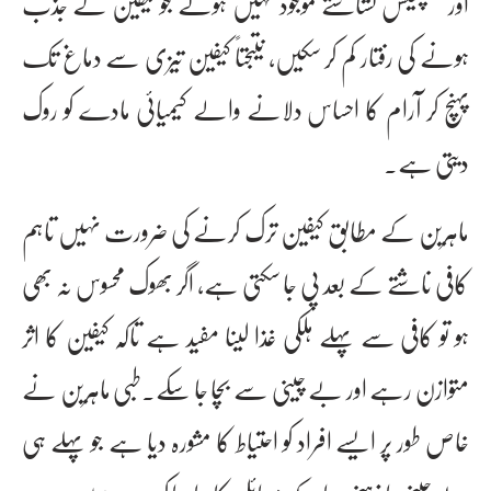
اور کمپلیکس نشاستے موجود نہیں ہوتے جو کیفین کے جذب
ہونے کی رفتار کم کر سکیں، نتیجتاً کیفین تیزی سے دماغ تک
پہنچ کر آرام کا احساس دلانے والے کیمیائی مادے کو روک
دیتی ہے۔
ماہرین کے مطابق کیفین ترک کرنے کی ضرورت نہیں تاہم
کافی ناشتے کے بعد پی جا سکتی ہے، اگر بھوک محسوس نہ بھی
ہو تو کافی سے پہلے ہلکی غذا لینا مفید ہے تاکہ کیفین کا اثر
متوازن رہے اور بے چینی سے بچا جا سکے۔طبی ماہرین نے
خاص طور پر ایسے افراد کو احتیاط کا مشورہ دیا ہے جو پہلے ہی