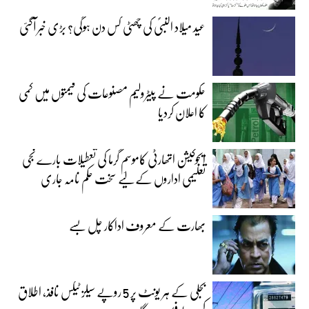
عید میلاد النبیؐ کی چھٹی کس دن ہوگی؟ بڑی خبر آگئی
حکومت نے پیٹرولیم مصنوعات کی قیمتوں میں کمی
کا اعلان کردیا
ایجوکیشن اتھارٹی کاموسمِ گرما کی تعطیلات بارے نجی
تعلیمی اداروں کے لیے سخت حکم نامہ جاری
بھارت کے معروف اداکار چل بسے
بجلی کے ہر یونٹ پر 5 روپے سیلز ٹیکس نافذ، اطلاق