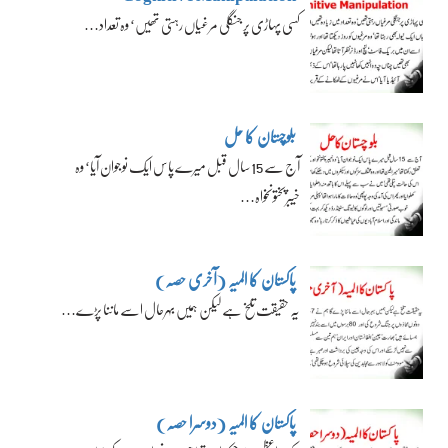
کسی پہاڑی پر جنگلی مرغیاں رہتی تھیں‘ وہ تعداد…
بلوچستان کا حل
آج سے 15 سال قبل میرے پاس ایک نوجوان آیا‘ وہ
خیبرپختونخواہ…
پاکستان کا المیہ (آخری حصہ)
یہ حقیقت تلخ ہے لیکن ہمیں بہرحال اسے ماننا پڑے…
پاکستان کا المیہ (دوسرا حصہ)