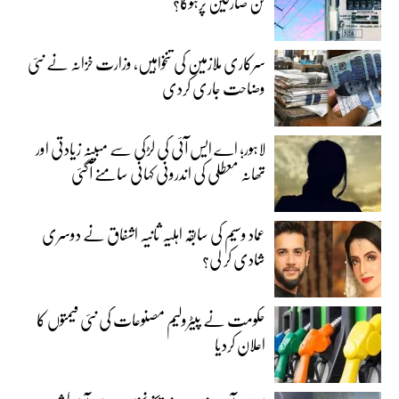
کن صارفین پرہوگا؟
سرکاری ملازمین کی تنخواہیں، وزارت خزانہ نے نئی
وضاحت جاری کردی
لاہور؛ اے ایس آئی کی لڑکی سے مبینہ زیادتی اور
تھانہ معطلی کی اندرونی کہانی سامنے آگئی
عماد وسیم کی سابقہ اہلیہ ثانیہ اشفاق نے دوسری
شادی کر لی؟
حکومت نے پیٹرولیم مصنوعات کی نئی قیمتوں کا
اعلان کردیا