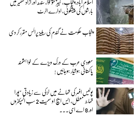
اسلام آباد، پنجاب، خیبرپختونخوا، سندھ اور آزاد کشمیر میں
بارشوں کی پیشگوئی، ادارے الرٹ
پنجاب حکومت نے گندم کی ریلیز پرائس مقرر کر دی‎
سعودی عرب کے ورک ویزے کے خواہشمند
پاکستانی ہوشیار ہوجائیں !
پولیس افسر کی تھانے میں لڑکی سے زیادتی ‘پورا
تھانہ معطل، ایس ایچ او سمیت 2 سب انسپکٹروں
اور 8 اے ای...