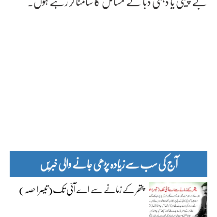
بے چینی یا ذہنی دبا کے مسائل کا سامنا کر رہے ہوں۔
آج کی سب سے زیادہ پڑھی جانے والی خبریں
پتھر کے زمانے سے اے آئی تک(تیسرا حصہ)