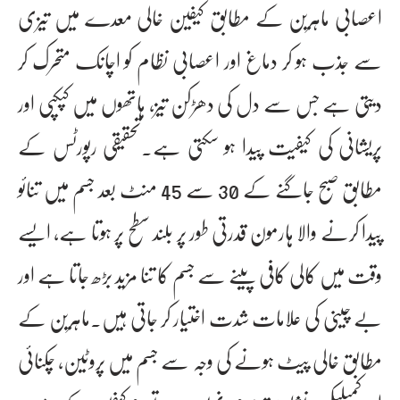
اعصابی ماہرین کے مطابق کیفین خالی معدے میں تیزی
سے جذب ہو کر دماغ اور اعصابی نظام کو اچانک متحرک کر
دیتی ہے جس سے دل کی دھڑکن تیز، ہاتھوں میں کپکپی اور
پریشانی کی کیفیت پیدا ہو سکتی ہے۔تحقیقی رپورٹس کے
مطابق صبح جاگنے کے 30 سے 45 منٹ بعد جسم میں تنائو
پیدا کرنے والا ہارمون قدرتی طور پر بلند سطح پر ہوتا ہے، ایسے
وقت میں کالی کافی پینے سے جسم کا تنا مزید بڑھ جاتا ہے اور
بے چینی کی علامات شدت اختیار کر جاتی ہیں۔ماہرین کے
مطابق خالی پیٹ ہونے کی وجہ سے جسم میں پروٹین، چکنائی