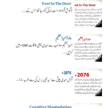
Foot In The Door
خرگوش آزاد اور مست زندگی گزار رہا تھا‘ اس کے…
ہمارا امیرالعظیم
امیرالعظیم صاحب سے میری پہلی ملاقات 1997ء میں
کراچی…
2076ء
آئزل میری پوتی ہے‘ یہ تین برس کی ہے اور یہ سارا…
Cognitive Manipulation