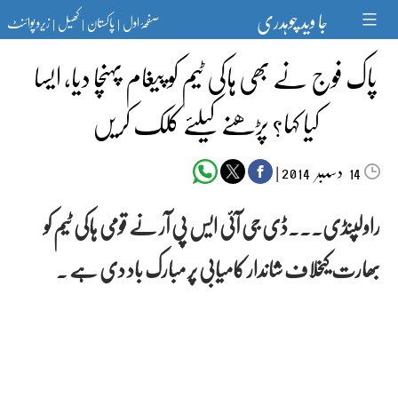
Ski
جا وید چوہدری
صفحۂ اول
پاکستان
کھیل
زیرو پوائنٹ
t
|
|
|
conten
پاک فوج نے بھی ہاکی ٹیم کو پیغام پہنچا دیا، ایسا
کیا کہا؟ پڑھنے کیلئے کلک کریں
دسمبر‬‮
|
2014
14
راولپنڈی۔۔۔ڈی جی آئی ایس پی آر نے قومی ہاکی ٹیم کو
بھارت کیخلاف شاندار کامیابی پر مبارک باد دی ہے ۔