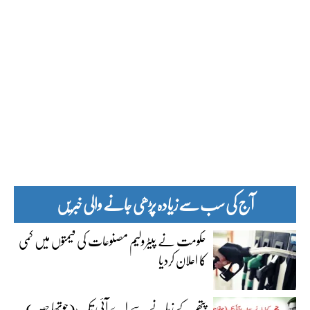
آج کی سب سے زیادہ پڑھی جانے والی خبریں
حکومت نے پیٹرولیم مصنوعات کی قیمتوں میں کمی
کا اعلان کردیا
پتھر کے زمانے سے اے آئی تک(چوتھا حصہ)