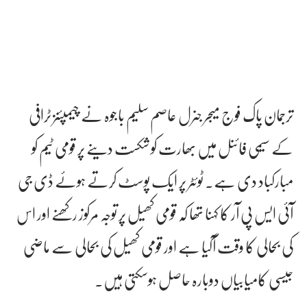
ترجمان پاک فوج میجر جنرل عاصم سلیم باجوہ نے چیمپئنز ٹرافی
کے سیمی فائنل میں بھارت کو شکست دینے پر قومی ٹیم کو
مبارکباد دی ہے۔ ٹوئٹر پر ایک پوسٹ کرتے ہوئے ڈی جی
آئی ایس پی آر کا کہنا تھا کہ قومی کھیل پر توجہ مرکوز رکھنے اور اس
کی بحالی کا وقت آگیا ہے اور قومی کھیل کی بحالی سے ماضی
جیسی کامیابیاں دوبارہ حاصل ہوسکتی ہیں۔