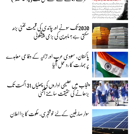
2030 تک سونے اور چاندی کی قیمت کتنی بڑھ
سکتی ہے؟ ماہرین کی بڑی پیشگوئی
پاکستان، سعودی عرب اور ترکیہ کے دفاعی معاہدے
پر بھارت کا رد عمل آگیا
پنجاب میں تعلیمی اداروں کی چھٹیاں 31 اگست تک
بڑھانے کی حقیقت سامنے آگئی
سولر صارفین کےلئے خوشخبری، حکوت کا بڑا اعلان