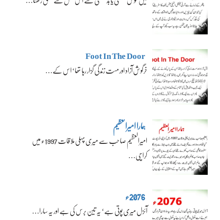
Foot In The Door
خرگوش آزاد اور مست زندگی گزار رہا تھا‘ اس کے…
ہمارا امیرالعظیم
امیرالعظیم صاحب سے میری پہلی ملاقات 1997ء میں
کراچی…
2076ء
آئزل میری پوتی ہے‘ یہ تین برس کی ہے اور یہ سارا…