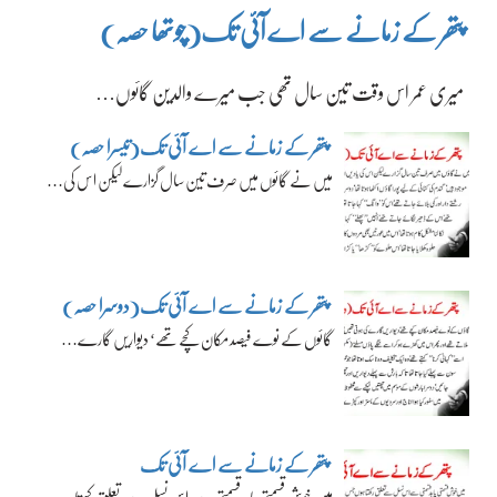
پتھر کے زمانے سے اے آئی تک(چوتھا حصہ)
میری عمر اس وقت تین سال تھی جب میرے والدین گائوں…
پتھر کے زمانے سے اے آئی تک(تیسرا حصہ)
میں نے گائوں میں صرف تین سال گزارے لیکن اس کی…
پتھر کے زمانے سے اے آئی تک(دوسرا حصہ)
گائوں کے نوے فیصد مکان کچے تھے‘ دیواریں گارے…
پتھر کے زمانے سے اے آئی تک
میں خوش قسمتی یا بدقسمتی سے اس نسل سے تعلق رکھتا…