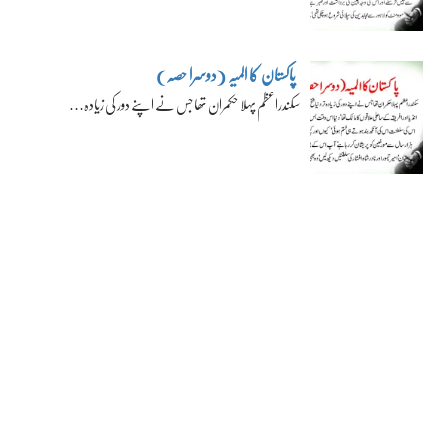
پاکستان کا المیہ (دوسرا حصہ)
سکندراعظم پہلا حکمران تھا جس نے اپنے دور کی زیادہ…