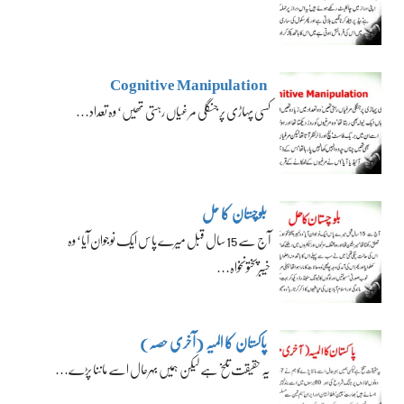
Cognitive Manipulation
کسی پہاڑی پر جنگلی مرغیاں رہتی تھیں‘ وہ تعداد…
بلوچستان کا حل
آج سے 15 سال قبل میرے پاس ایک نوجوان آیا‘ وہ
خیبرپختونخواہ…
پاکستان کا المیہ (آخری حصہ)
یہ حقیقت تلخ ہے لیکن ہمیں بہرحال اسے ماننا پڑے…