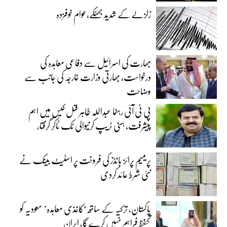
زلزلے کے شدید جھٹکے،عوام خوفزدہ
بھارت کی اسرائیل سے دفاعی معاہدہ کی
درخواست، بھارتی وزارت خارجہ کی جانب سے
وضاحت
پی ٹی آئی رہنما عبداللہ طاہر قتل کیس میں اہم
پیشرفت، ہنی ٹریپ کرنیوالی ٹک ٹاکر گرفتار
پریمیم پرائز بانڈز کی فروخت پر اسٹیٹ بینک نے
نئی شرط عائد کردی
پاکستان، ترکیہ کے ساتھ ‘کاغذی معاہدہ’ سعودیہ کو
تحفظ فراہم نہیں کرے گا، ایران