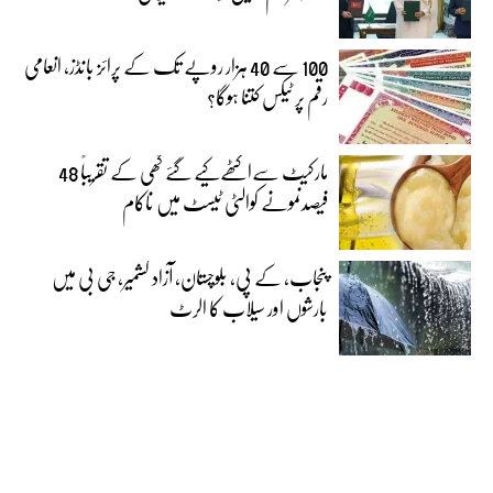
100 سے 40 ہزار روپے تک کے پرائز بانڈز، انعامی
رقم پر ٹیکس کتنا ہوگا؟
مارکیٹ سےاکٹھےکیے گئے گھی کے تقریباً 48
فیصدنمونے کوالٹی ٹیسٹ میں ناکام
پنجاب، کے پی، بلوچستان، آزاد کشمیر، جی بی میں
بارشوں اور سیلاب کا الرٹ