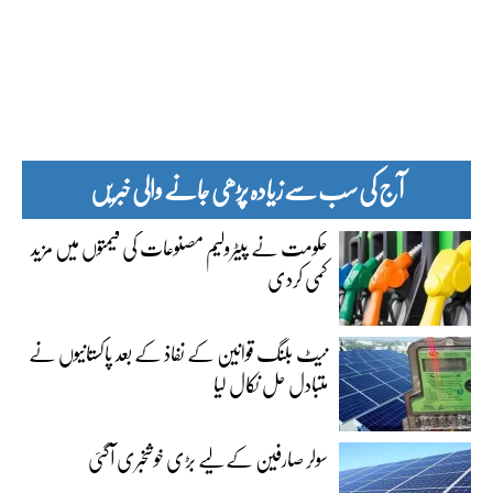
آج کی سب سے زیادہ پڑھی جانے والی خبریں
حکومت نے پیٹرولیم مصنوعات کی قیمتوں میں مزید
کمی کردی
نیٹ بلنگ قوانین کے نفاذ کے بعد پاکستانیوں نے
متبادل حل نکال لیا
سولر صارفین کے لیے بڑی خوشخبری آگئی