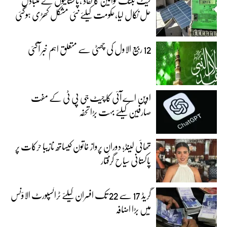
نیٹ بلنگ قوانین کا نفاذ ،پاکستانیوں نے متبادل
حل نکال لیا،حکومت کیلئے نئی مشکل کھڑی ہوگئی
12 ربیع الاول کی چھٹی سے متعلق اہم خبر آگئی
اوپن اے آئی کا چیٹ جی پی ٹی کے مفت
صارفین کیلئے بہت بڑا تحفہ
تھائی لینڈ؛ دورانِ پرواز خاتون کیساتھ نازیبا حرکات پر
پاکستانی سیاح گرفتار
گریڈ 17 سے 22 تک افسران کیلئے ٹرانسپورٹ الاؤنس
میں بڑا اضافہ