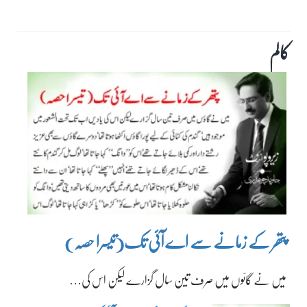
کالم
پتھر کے زمانے سے اے آئی تک(تیسرا حصہ)
میں نے گائوں میں صرف تین سال گزارے لیکن اس کی…