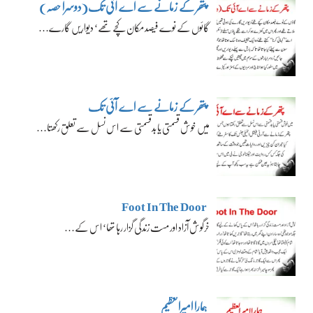
پتھر کے زمانے سے اے آئی تک(دوسرا حصہ)
گائوں کے نوے فیصد مکان کچے تھے‘ دیواریں گارے…
پتھر کے زمانے سے اے آئی تک
میں خوش قسمتی یا بدقسمتی سے اس نسل سے تعلق رکھتا…
Foot In The Door
خرگوش آزاد اور مست زندگی گزار رہا تھا‘ اس کے…
ہمارا امیرالعظیم