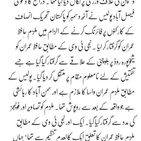
ڈسپلن کی خلاف ورزی پر نکال دیا گیا تھا ۔ ذرائع کا دعوی
فیصل آباد پولیس نے آٹھ دسمبر کو پاکستان تحریک انصاف
کے کارکنوں پر فائرنگ کرنے کے الزام میں ملزم حاٖفظ
عمران کو گرفتار کر لیا ۔ نجی ٹی وی کے مطابق حافظ عمران کو
شیخوپورہ روڈ پر بلوچنی کے علاقے سے گرفتار کیا گیا ہے جسے
تفتیش کے لئے نامعلوم مقام پر منتقل کر دیا گیا۔ پولیس کے
مطابق ملزم عمران واسا کا ملازم ہے اور سمن آباد کا رہائشی
ہے جو واقعہ کے بعد سے روپوش تھا۔ ملزم کو تصاویر اور فوٹیجز
کی مدد سے گرفتار کیا گیا۔ ایک اور نجی ٹی وی کے مطابق
ملزم حافظ عمران کا تعلق ایک کالعدم تنظیم سے تھا‘ جہاں