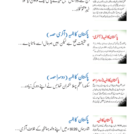
آج سے 15 سال قبل میرے پاس ایک نوجوان آیا‘ وہ
خیبرپختونخواہ…
پاکستان کا المیہ (آخری حصہ)
یہ حقیقت تلخ ہے لیکن ہمیں بہرحال اسے ماننا پڑے…
پاکستان کا المیہ (دوسرا حصہ)
سکندراعظم پہلا حکمران تھا جس نے اپنے دور کی زیادہ…
پاکستان کا المیہ
شاہ جہاں 1626ء میں اپنے والد جہانگیر کے خلاف آخری…