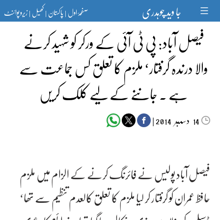
Ski
جا وید چوہدری
صفحۂ اول
پاکستان
کھیل
زیرو پوائنٹ
t
|
|
|
conten
فیصل آباد: پی ٹی آئی کے ورکر کو شہید کرنے
والا درندہ گرفتار‘ ملزم کا تعلق کس جماعت سے
ہے ۔ جاننے کے لیے کلک کریں
دسمبر‬‮
|
2014
14
فیصل آباد پولیس نے فائرنگ کرنے کے الزام میں ملزم
حافظ عمران کو گرفتار کر لیا ملزم کا تعلق کالعدم تنظیم سے تھا‘