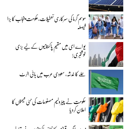
موسم گرما کی سرکاری تعطیلات،حکومت پنجاب کا بڑا
فیصلہ
یو اے ای میں مقیم پاکستانیوں کے لیے بڑی
خوشخبری!
حملے کا خدشہ، سعودی عرب میں ہائی الرٹ
حکومت نے پیٹرولیم مصنوعات کی نئی قیمتوں کا
اعلان کردیا