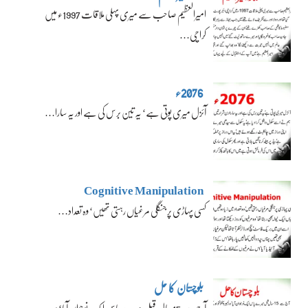
امیرالعظیم صاحب سے میری پہلی ملاقات 1997ء میں
کراچی…
2076ء
آئزل میری پوتی ہے‘ یہ تین برس کی ہے اور یہ سارا…
Cognitive Manipulation
کسی پہاڑی پر جنگلی مرغیاں رہتی تھیں‘ وہ تعداد…
بلوچستان کا حل