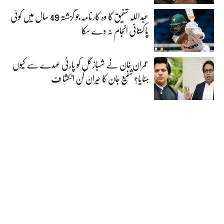
عبداللہ شفیق کا وہ کارنامہ جو گزشتہ 49 سال میں کوئی
پاکستانی انجام نہ دے سکا
عمران خان نے شہباز گل کو پارٹی عہدے سے کیوں
ہٹایا؟ شفیع جان کا حیران کن انکشا ف