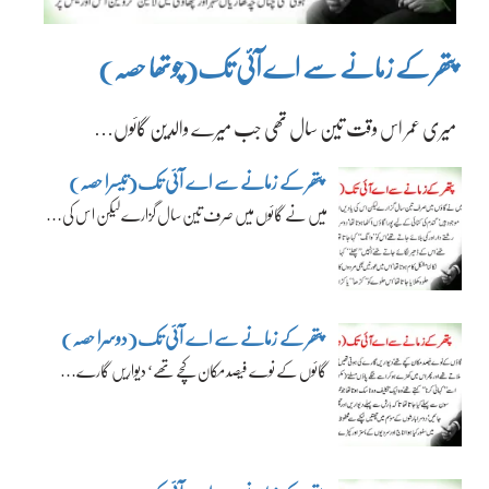
پتھر کے زمانے سے اے آئی تک(چوتھا حصہ)
میری عمر اس وقت تین سال تھی جب میرے والدین گائوں…
پتھر کے زمانے سے اے آئی تک(تیسرا حصہ)
میں نے گائوں میں صرف تین سال گزارے لیکن اس کی…
پتھر کے زمانے سے اے آئی تک(دوسرا حصہ)
گائوں کے نوے فیصد مکان کچے تھے‘ دیواریں گارے…