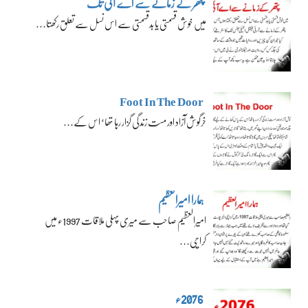
پتھر کے زمانے سے اے آئی تک
میں خوش قسمتی یا بدقسمتی سے اس نسل سے تعلق رکھتا…
Foot In The Door
خرگوش آزاد اور مست زندگی گزار رہا تھا‘ اس کے…
ہمارا امیرالعظیم
امیرالعظیم صاحب سے میری پہلی ملاقات 1997ء میں
کراچی…
2076ء