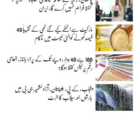
تحفظ فراہم نہیں کرے گا، ایران
مارکیٹ سےاکٹھےکیے گئے گھی کے تقریباً 48
فیصدنمونے کوالٹی ٹیسٹ میں ناکام
100 سے 40 ہزار روپے تک کے پرائز بانڈز، انعامی
رقم پر ٹیکس کتنا ہوگا؟
پنجاب، کے پی، بلوچستان، آزاد کشمیر، جی بی میں
بارشوں اور سیلاب کا الرٹ