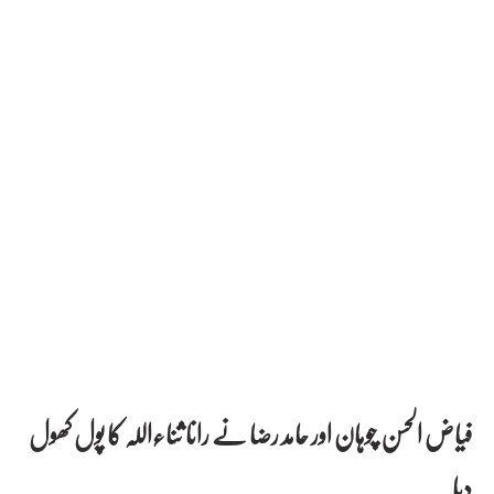
فیاض الحسن چوہان اور حامد رضا نے رانا ثناءاللہ کا پول کھول
دیا