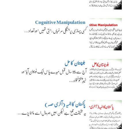
Cognitive Manipulation
کسی پہاڑی پر جنگلی مرغیاں رہتی تھیں‘ وہ تعداد…
بلوچستان کا حل
آج سے 15 سال قبل میرے پاس ایک نوجوان آیا‘ وہ
خیبرپختونخواہ…
پاکستان کا المیہ (آخری حصہ)
یہ حقیقت تلخ ہے لیکن ہمیں بہرحال اسے ماننا پڑے…