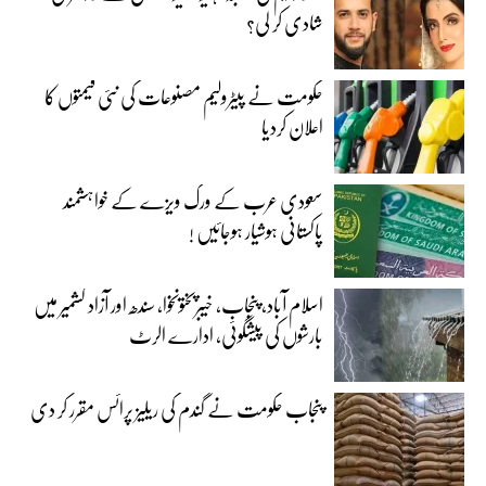
شادی کر لی؟
حکومت نے پیٹرولیم مصنوعات کی نئی قیمتوں کا
اعلان کردیا
سعودی عرب کے ورک ویزے کے خواہشمند
پاکستانی ہوشیار ہوجائیں !
اسلام آباد، پنجاب، خیبرپختونخوا، سندھ اور آزاد کشمیر میں
بارشوں کی پیشگوئی، ادارے الرٹ
پنجاب حکومت نے گندم کی ریلیز پرائس مقرر کر دی‎