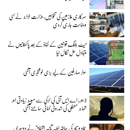
سرکاری ملازمین کی تنخواہیں، وزارت خزانہ نے نئی
وضاحت جاری کردی
نیٹ بلنگ قوانین کے نفاذ کے بعد پاکستانیوں نے
متبادل حل نکال لیا
سولر صارفین کے لیے بڑی خوشخبری آگئی
لاہور؛ اے ایس آئی کی لڑکی سے مبینہ زیادتی اور
تھانہ معطلی کی اندرونی کہانی سامنے آگئی
عماد وسیم کی سابقہ اہلیہ ثانیہ اشفاق نے دوسری