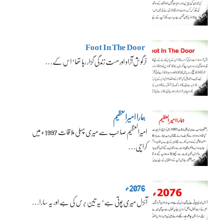
Foot In The Door
خرگوش آزاد اور مست زندگی گزار رہا تھا‘ اس کے…
ہمارا امیرالعظیم
امیرالعظیم صاحب سے میری پہلی ملاقات 1997ء میں
کراچی…
2076ء
آئزل میری پوتی ہے‘ یہ تین برس کی ہے اور یہ سارا…