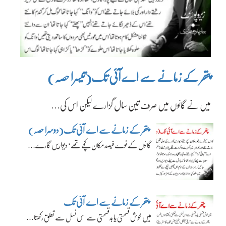
پتھر کے زمانے سے اے آئی تک(تیسرا حصہ)
میں نے گائوں میں صرف تین سال گزارے لیکن اس کی…
پتھر کے زمانے سے اے آئی تک(دوسرا حصہ)
گائوں کے نوے فیصد مکان کچے تھے‘ دیواریں گارے…
پتھر کے زمانے سے اے آئی تک
میں خوش قسمتی یا بدقسمتی سے اس نسل سے تعلق رکھتا…