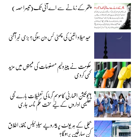
پتھر کے زمانے سے اے آئی تک(تیسرا حصہ)
عید میلاد النبیؐ کی چھٹی کس دن ہوگی؟ بڑی خبر آگئی
حکومت نے پیٹرولیم مصنوعات کی قیمتوں میں مزید
کمی کردی
ایجوکیشن اتھارٹی کاموسمِ گرما کی تعطیلات بارے نجی
تعلیمی اداروں کے لیے سخت حکم نامہ جاری
بجلی کے ہر یونٹ پر 5 روپے سیلز ٹیکس نافذ، اطلاق
کن صارفین پرہوگا؟