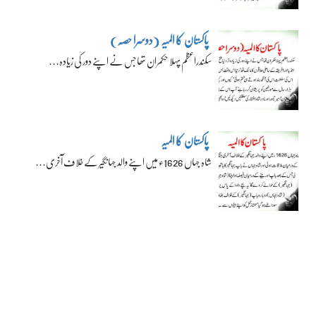
پاکستان کا المیہ (دوسرا حصہ)
سکندراعظم پہلا حکمران تھا جس نے اپنے دور کی زیادہ…
پاکستان کا المیہ
شاہ جہاں 1626ء میں اپنے والد جہانگیر کے خلاف آخری…