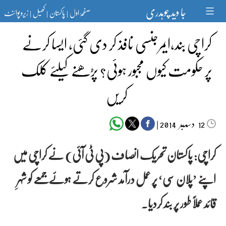
Ski
جا وید چوہدری
صفحۂ اول
پاکستان
کھیل
زیرو پوائنٹ
t
|
|
|
conten
کراچی بند،ایمرجنسی نافذ کر دی گئی، ایسا کرنے
پر حکومت کیوں مجبور ہوئی؟ پڑھنے کیلئے کلک
کریں
دسمبر‬‮
|
2014
12
کراچی: پاکستان تحریک انصاف (پی ٹی آئی) نے کراچی میں
اپنے ’پلان سی‘ پر عمل درآمد شروع کرتے ہوئے جمعے کو شہرِ
قائد عملاً طور پر بند کردیا۔