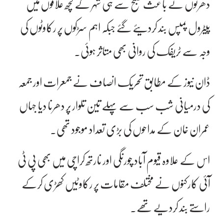
دھرنوں نے باعث صبح سے ہی شہر کے کچھ علاقوں میں
پیٹرول پمپس بند کردیئے گئے جبکہ اہم سڑکوں پر رکاوٹوں کی
وجہ سے ٹریفک کی روانی بھی متاثر ہوئی۔
ڈان نیوز کے مطابق تحریک انصاف نے جمعرات اور جمعہ
کی درمیانی شب سب سے پہلے تین تلوار پر دھرنا دیا جہاں
عمران خان کے مداحوں کی بڑی تعداد موجود تھی۔
اس کے علاوہ قیوم آباد چورنگی اور نارتھ کراچی میں بھی پی ٹی
آئی کارکنوں نے مختلف مقامات پر رکاوٹیں کھڑی کرکے
راستے بند کردیے تھے۔