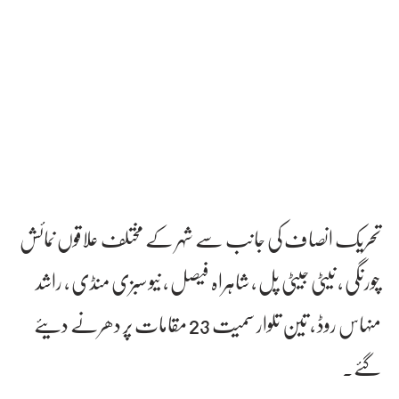
تحریک انصاف کی جانب سے شہر کے مختلف علاقوں نمائش
چورنگی ، نیٹی جیٹی پل ، شاہراہ فیصل ، نیو سبزی منڈی ، راشد
منہاس روڈ ، تین تلوار سمیت 23 مقامات پر دھرنے دیئے
گئے۔