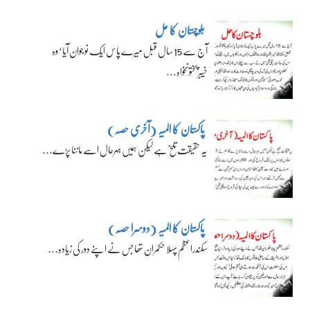
بلوچستان کا حل
آج سے 15 سال قبل میرے پاس ایک نوجوان آیا‘ وہ
خیبرپختونخواہ…
پاکستان کا المیہ (آخری حصہ)
یہ حقیقت تلخ ہے لیکن ہمیں بہرحال اسے ماننا پڑے…
پاکستان کا المیہ (دوسرا حصہ)
سکندراعظم پہلا حکمران تھا جس نے اپنے دور کی زیادہ…