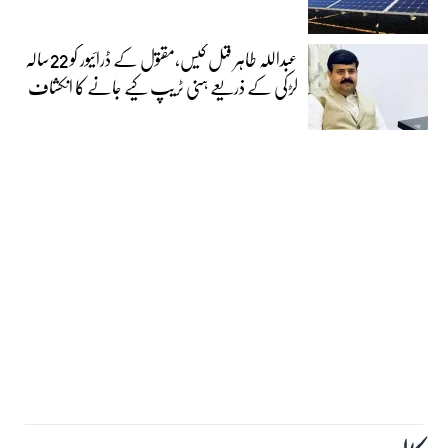
عبداللہ طاہر قتل کیس،مقتول کے ڈرائیور کو 22سالہ
لڑکی کے ذریعے ہنی ٹریپ کیے جانے کا انکشاف