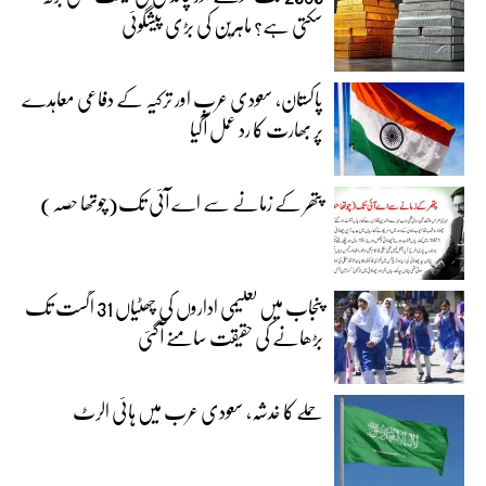
سکتی ہے؟ ماہرین کی بڑی پیشگوئی
پاکستان، سعودی عرب اور ترکیہ کے دفاعی معاہدے
پر بھارت کا رد عمل آگیا
پتھر کے زمانے سے اے آئی تک(چوتھا حصہ)
پنجاب میں تعلیمی اداروں کی چھٹیاں 31 اگست تک
بڑھانے کی حقیقت سامنے آگئی
حملے کا خدشہ، سعودی عرب میں ہائی الرٹ