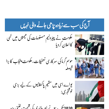
آج کی سب سے زیادہ پڑھی جانے والی خبریں
حکومت نے پیٹرولیم مصنوعات کی قیمتوں میں کمی
کا اعلان کردیا
موسم گرما کی سرکاری تعطیلات،حکومت پنجاب کا بڑا
فیصلہ
یو اے ای میں مقیم پاکستانیوں کے لیے بڑی
خوشخبری!
2030 تک سونے اور چاندی کی قیمت کتنی بڑھ