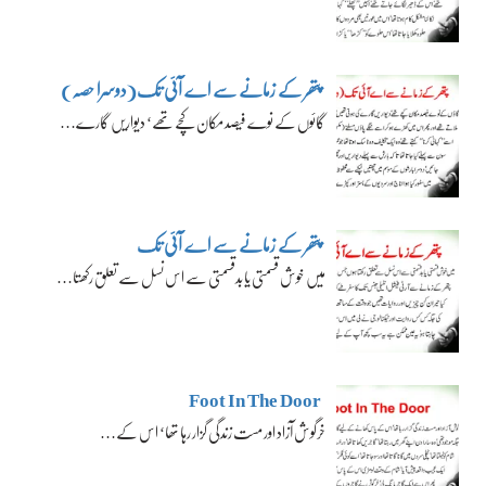
پتھر کے زمانے سے اے آئی تک(دوسرا حصہ)
گائوں کے نوے فیصد مکان کچے تھے‘ دیواریں گارے…
پتھر کے زمانے سے اے آئی تک
میں خوش قسمتی یا بدقسمتی سے اس نسل سے تعلق رکھتا…
Foot In The Door
خرگوش آزاد اور مست زندگی گزار رہا تھا‘ اس کے…