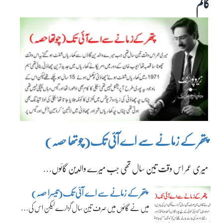
کالم
پتھر کے زمانے سے اے آئی تک(چوتھا حصہ)
میری عمر اس وقت تین سال تھی جب میرے والدین گائوں…
پتھر کے زمانے سے اے آئی تک(تیسرا حصہ)
میں نے گائوں میں صرف تین سال گزارے لیکن اس کی…