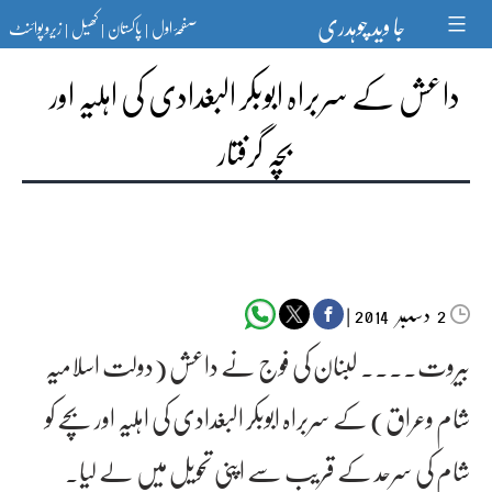
Ski
جا وید چوہدری
صفحۂ اول
پاکستان
کھیل
زیرو پوائنٹ
t
|
|
|
conten
داعش کے سربراہ ابوبکر البغدادی کی اہلیہ اور
بچہ گرفتار
دسمبر‬‮
|
2014
2
بیروت۔۔۔۔ لبنان کی فوج نے داعش (دولت اسلامیہ
شام وعراق) کے سربراہ ابوبکر البغدادی کی اہلیہ اور بچے کو
شام کی سرحد کے قریب سے اپنی تحویل میں لے لیا۔