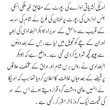
امریکی نشریاتی ادارے کی رپورٹ کے مطابق غیر ملکی انٹلی
جنس اداروں کی رپورٹ پر لبنان کی فوج نے شام کی سرحد
کے قریب سے داعش کے سربراہ ابو بکر البغدادی کی اہلیہ
اور ان کے بچے کو تحویل میں لیا ہے ، جس کے بعد دونوں
سے پوچھ گچھ شروع کردی گئی ہے۔واضح رہے کہ ابوبکر
البغدادی نے رواں برس شام اور عراق کے مختلف علاقوں
پر قبضے کے بعد وہاں خلافت کا اعلان کردیا تھا جب کہ امریکا
نے انہیں عالمی دہشت گرد قرار دیتے ہوئے اس کے سر
کی قیمت ایک کروڑ ڈالر مقرر کر رکھی ہے۔