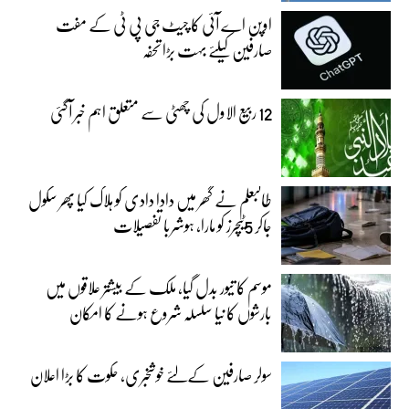
اوپن اے آئی کا چیٹ جی پی ٹی کے مفت
صارفین کیلئے بہت بڑا تحفہ
12 ربیع الاول کی چھٹی سے متعلق اہم خبر آگئی
طالبعلم نے گھر میں دادا دادی کو ہلاک کیا پھر سکول
جاکر 5ٹیچرز کو مارا، ہوشربا تفصیلات
موسم کا تیور بدل گیا، ملک کے بیشتر علاقوں میں
بارشوں کا نیا سلسلہ شروع ہونے کا امکان
سولر صارفین کےلئے خوشخبری، حکوت کا بڑا اعلان