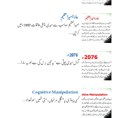
ہمارا امیرالعظیم
امیرالعظیم صاحب سے میری پہلی ملاقات 1997ء میں
کراچی…
2076ء
آئزل میری پوتی ہے‘ یہ تین برس کی ہے اور یہ سارا…
Cognitive Manipulation
کسی پہاڑی پر جنگلی مرغیاں رہتی تھیں‘ وہ تعداد…